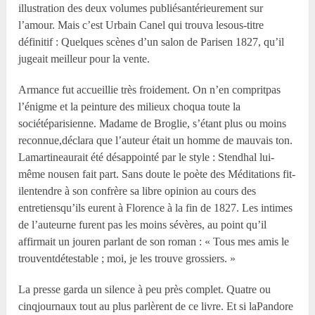
illustration des deux volumes publiésantérieurement sur
l’amour. Mais c’est Urbain Canel qui trouva lesous-titre
définitif : Quelques scènes d’un salon de Parisen 1827, qu’il
jugeait meilleur pour la vente.
Armance fut accueillie très froidement. On n’en compritpas
l’énigme et la peinture des milieux choqua toute la
sociétéparisienne. Madame de Broglie, s’étant plus ou moins
reconnue,déclara que l’auteur était un homme de mauvais ton.
Lamartineaurait été désappointé par le style : Stendhal lui-
même nousen fait part. Sans doute le poète des Méditations fit-
ilentendre à son confrère sa libre opinion au cours des
entretiensqu’ils eurent à Florence à la fin de 1827. Les intimes
de l’auteurne furent pas les moins sévères, au point qu’il
affirmait un jouren parlant de son roman : « Tous mes amis le
trouventdétestable ; moi, je les trouve grossiers. »
La presse garda un silence à peu près complet. Quatre ou
cinqjournaux tout au plus parlèrent de ce livre. Et si laPandore