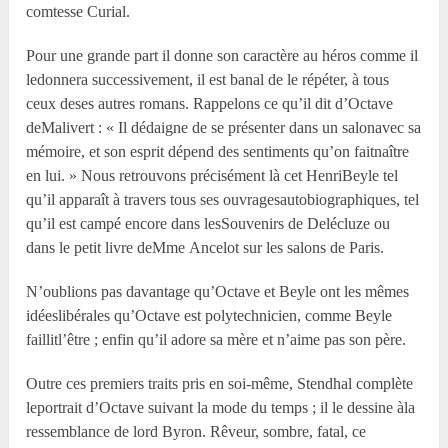
comtesse Curial.
Pour une grande part il donne son caractère au héros comme il
ledonnera successivement, il est banal de le répéter, à tous
ceux deses autres romans. Rappelons ce qu’il dit d’Octave
deMalivert : « Il dédaigne de se présenter dans un salonavec sa
mémoire, et son esprit dépend des sentiments qu’on faitnaître
en lui. » Nous retrouvons précisément là cet HenriBeyle tel
qu’il apparaît à travers tous ses ouvragesautobiographiques, tel
qu’il est campé encore dans lesSouvenirs de Delécluze ou
dans le petit livre deM
me
Ancelot sur les salons de Paris.
N’oublions pas davantage qu’Octave et Beyle ont les mêmes
idéeslibérales qu’Octave est polytechnicien, comme Beyle
faillitl’être ; enfin qu’il adore sa mère et n’aime pas son père.
Outre ces premiers traits pris en soi-même, Stendhal complète
leportrait d’Octave suivant la mode du temps ; il le dessine àla
ressemblance de lord Byron. Rêveur, sombre, fatal, ce