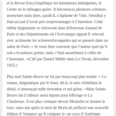
et la Revue Encyclopédique lui furentassez indulgentes, le
Globe ne le ménagea guère. Il luiconsacra plusieurs colonnes
anonymes mais dues, paraît-il, à laplume de Vitet. Stendhal y
était accusé d’avoir pris sespersonnages à Charenton. Cette
même épigramme se retrouvait dans leNouveau Journal de
Paris et des Départements où l’écrivainqui signait P. relevait
avec acrimonie les scènesextravagantes qui se passent dans un
salon de Paris :« Je veux bien convenir que l’auteur quel qu’il
soit a écoutéaux portes, mais c’était assurément à celles de
Charenton. »(Cité par Daniel Müller dans Le Divan, décembre
1925.)
Plus tard Sainte-Beuve ne fut pas beaucoup plus tendre :« Ce
roman, énigmatique par le fond, dit-il, et sans véritédans le
détail, n’annonçait nulle invention et nul génie. »Mais Sainte-
Beuve fut d’ailleurs aussi injuste pour leRouge et La
Chartreuse. Il est plus comique devoir Monselet se donner le
luxe, onze ans après la mort de Beyle,de préfacer une nouvelle
édition d’Armance qu’il compare à« un coco d’Amérique