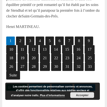
équilibre primitif ce petit romantel qu’il fut établi par les soins
de Stendhal et tel qu’il parutpour la première fois à l’ombre du
clocher deSaint-Germain-des-Prés.
Henri MARTINEAU.
1
2
3
4
5
6
7
8
9
10
11
12
13
14
15
16
17
18
19
20
21
22
23
24
25
26
27
28
29
30
31
32
33
Suite
Les cookies permettent de personnaliser contenu et annonces,
WhatsApp
Tweet
Share
Telegram
d'offrir des fonctionnalités relatives aux médias sociaux et
Accepter
d'analyser notre trafic.
Plus d’informations
Reddit