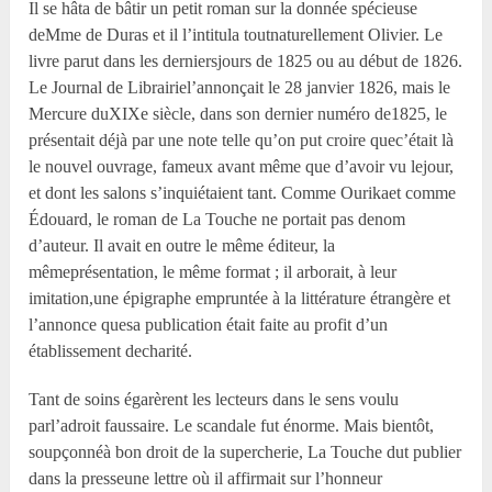
Il se hâta de bâtir un petit roman sur la donnée spécieuse
deM
me
de Duras et il l’intitula toutnaturellement Olivier. Le
livre parut dans les derniersjours de 1825 ou au début de 1826.
Le Journal de Librairiel’annonçait le 28 janvier 1826, mais le
Mercure duXIX
e
siècle, dans son dernier numéro de1825, le
présentait déjà par une note telle qu’on put croire quec’était là
le nouvel ouvrage, fameux avant même que d’avoir vu lejour,
et dont les salons s’inquiétaient tant. Comme Ourikaet comme
Édouard, le roman de La Touche ne portait pas denom
d’auteur. Il avait en outre le même éditeur, la
mêmeprésentation, le même format ; il arborait, à leur
imitation,une épigraphe empruntée à la littérature étrangère et
l’annonce quesa publication était faite au profit d’un
établissement decharité.
Tant de soins égarèrent les lecteurs dans le sens voulu
parl’adroit faussaire. Le scandale fut énorme. Mais bientôt,
soupçonnéà bon droit de la supercherie, La Touche dut publier
dans la presseune lettre où il affirmait sur l’honneur