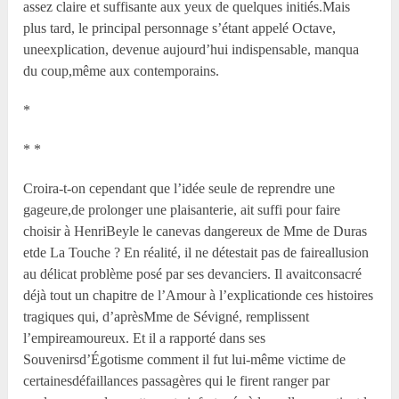
assez claire et suffisante aux yeux de quelques initiés.Mais
plus tard, le principal personnage s’étant appelé Octave,
uneexplication, devenue aujourd’hui indispensable, manqua
du coup,même aux contemporains.
*
* *
Croira-t-on cependant que l’idée seule de reprendre une
gageure,de prolonger une plaisanterie, ait suffi pour faire
choisir à HenriBeyle le canevas dangereux de M
me
de Duras
etde La Touche ? En réalité, il ne détestait pas de faireallusion
au délicat problème posé par ses devanciers. Il avaitconsacré
déjà tout un chapitre de l’Amour à l’explicationde ces histoires
tragiques qui, d’aprèsM
me
de Sévigné, remplissent
l’empireamoureux. Et il a rapporté dans ses
Souvenirsd’Égotisme comment il fut lui-même victime de
certainesdéfaillances passagères qui le firent ranger par