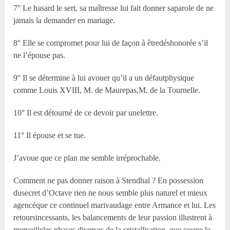
7° Le hasard le sert, sa maîtresse lui fait donner saparole de ne
jamais la demander en mariage.
8° Elle se compromet pour lui de façon à êtredéshonorée s’il
ne l’épouse pas.
9° Il se détermine à lui avouer qu’il a un défautphysique
comme Louis XVIII, M. de Maurepas,M. de la Tournelle.
10° Il est détourné de ce devoir par unelettre.
11° Il épouse et se tue.
J’avoue que ce plan me semble irréprochable.
Comment ne pas donner raison à Stendhal ? En possession
dusecret d’Octave rien ne nous semble plus naturel et mieux
agencéque ce continuel marivaudage entre Armance et lui. Les
retoursincessants, les balancements de leur passion illustrent à
merveilleles phases diverses de la cristallisation, que coupe le