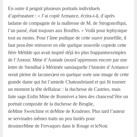
En outre il peignit plusieurs portraits individuels
d’aprèsnature : « J’ai copié Armance, écrira-t-il, d’après
ladame de compagnie de la maîtresse de M. de Strogonoffqui,
l’an passé, était toujours aux Bouffes. » Voilà pour lephysique
tout au moins. Pour l’âme pudique de cette suave jeunefille, il
faut peut-être retrouver en elle quelque nouvelle copiede cette
fière Métilde qui avait inspiré déjà les plus frappantsexemples
de l’Amour. M
me
d’Aumale (nousl’apprenons encore par une
lettre de Stendhal à Mérimée sanslaquelle l’histoire d’Armance
serait pleine de lacunes)est en quelque sorte une image de cette
grande dame qui fut l’amiede Chateaubriand et qui fit tourner
un moment la tête deBalzac : la duchesse de Castries, mais
faite sage.Enfin M
me
de Bonnivet a bien des chancesd’être un
portrait composite de la duchesse de Broglie,
deM
me
Swetchine et deM
me
de Krudener. Plus tard l’auteur
se servirades mêmes traits un peu fardés pour
dessinerM
me
de Fervaques dans le Rouge et leNoir.