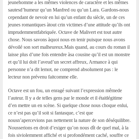
jeunehomme a les mêmes violences de caractère et les mêmes
sautesd’humeur qu’un Manfred ou qu’un Lara. Gardons-nous
cependant de nevoir en lui qu’un enfant du siècle, un de ces
jeunes romantiques àtout crin victimes d’une attitude qu’ils ont
imprudemmentfabriquée. Octave de Malivert est tout autre
chose. Nous savons àquoi nous en tenir puisque nous avons
dévoilé son sort malheureux.Mais quand, au cours du roman il
laisse plus d’une fois entendre àsa cousine qu’il est un monstre
et qu’il lui doit l’aveud’un secret affreux, Armance à qui
personne n’a dit lemot, ne comprend absolument pas : le
lecteur non prévenu faitcomme elle.
Octave est un fou, un enragé suivant l’expression mêmede
l’auteur. Il y a de telles gens par le monde et il étaitlégitime
d’en mettre un en scène. Si quelque chose nous choque enlui,
ce n’est pas qu’il soit si fantasque, c’est que
nousn’apercevions pas nettement la nature de son déséquilibre.
Nousserions en droit d’exiger qu’on nous dît de quel mal, à la
fois siviolemment affiché et si profondément caché, souffre ce