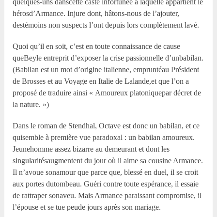
quelques-uns danscette caste infortunée à laquelle appartient le
hérosd’Armance. Injure dont, hâtons-nous de l’ajouter,
destémoins non suspects l’ont depuis lors complètement lavé.
Quoi qu’il en soit, c’est en toute connaissance de cause
queBeyle entreprit d’exposer la crise passionnelle d’unbabilan.
(Babilan est un mot d’origine italienne, empruntéau Président
de Brosses et au Voyage en Italie de Lalande,et que l’on a
proposé de traduire ainsi « Amoureux platoniquepar décret de
la nature. »)
Dans le roman de Stendhal, Octave est donc un babilan, et ce
quisemble à première vue paradoxal : un babilan amoureux.
Jeunehomme assez bizarre au demeurant et dont les
singularitésaugmentent du jour où il aime sa cousine Armance.
Il n’avoue sonamour que parce que, blessé en duel, il se croit
aux portes dutombeau. Guéri contre toute espérance, il essaie
de rattraper sonaveu. Mais Armance paraissant compromise, il
l’épouse et se tue peude jours après son mariage.