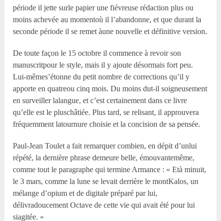
période il jette surle papier une fiévreuse rédaction plus ou
moins achevée au momentoù il l’abandonne, et que durant la
seconde période il se remet àune nouvelle et définitive version.
De toute façon le 15 octobre il commence à revoir son
manuscritpour le style, mais il y ajoute désormais fort peu.
Lui-mêmes’étonne du petit nombre de corrections qu’il y
apporte en quatreou cinq mois. Du moins dut-il soigneusement
en surveiller lalangue, et c’est certainement dans ce livre
qu’elle est le pluschâtiée. Plus tard, se relisant, il approuvera
fréquemment latournure choisie et la concision de sa pensée.
Paul-Jean Toulet a fait remarquer combien, en dépit d’unlui
répété, la dernière phrase demeure belle, émouvantemême,
comme tout le paragraphe qui termine Armance : « Età minuit,
le 3 mars, comme la lune se levait derrière le montKalos, un
mélange d’opium et de digitale préparé par lui,
délivradoucement Octave de cette vie qui avait été pour lui
siagitée. »