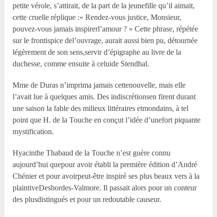
petite vérole, s’attirait, de la part de la jeunefille qu’il aimait,
cette cruelle réplique :« Rendez-vous justice, Monsieur,
pouvez-vous jamais inspirerl’amour ? » Cette phrase, répétée
sur le frontispice del’ouvrage, aurait aussi bien pu, détournée
légèrement de son sens,servir d’épigraphe au livre de la
duchesse, comme ensuite à celuide Stendhal.
M
me
de Duras n’imprima jamais cettenouvelle, mais elle
l’avait lue à quelques amis. Des indiscrétionsen firent durant
une saison la fable des milieux littéraires etmondains, à tel
point que H. de la Touche en conçut l’idée d’unefort piquante
mystification.
Hyacinthe Thabaud de la Touche n’est guère connu
aujourd’hui quepour avoir établi la première édition d’André
Chénier et pour avoirpeut-être inspiré ses plus beaux vers à la
plaintiveDesbordes-Valmore. Il passait alors pour un conteur
des plusdistingués et pour un redoutable causeur.