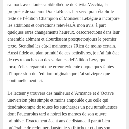
sa mort, avec toute sabibliothèque de Civita-Vecchia, la
propriété de son ami DonatoBucci. Il a servi pour établir le
texte de l’édition Champion oùMonsieur Lebègue a incorporé
les additions et corrections relevées.À mon avis, à part
quelques rares changements heureux, cescorrections dans leur
ensemble abîment et alourdissent presquetoujours le premier
texte. Stendhal les eût-il maintenues ?Rien de moins certain.
Aussi fidèle au plan primitif de ces petitslivres, je n’ai fait état
de ces retouches ou des variantes del’édition Lévy que
lorsqu’elles réparent une erreur évidente ouquelques fautes
d’impression de l’édition originale que j’ai suiviepresque
continuellement ici.
Le lecteur y trouvera des malheurs d’Armance et d’Octave
uneversion plus simple et moins ampoulée que celle qui
tiendraitcompte de toutes les surcharges un peu tumultueuses
dont l’auteurplus tard a noirci les marges de son œuvre
primitive. Exactement àcent ans de distance il paraît bien
préférable de redonner danstoute sa fraîcheur et dans son