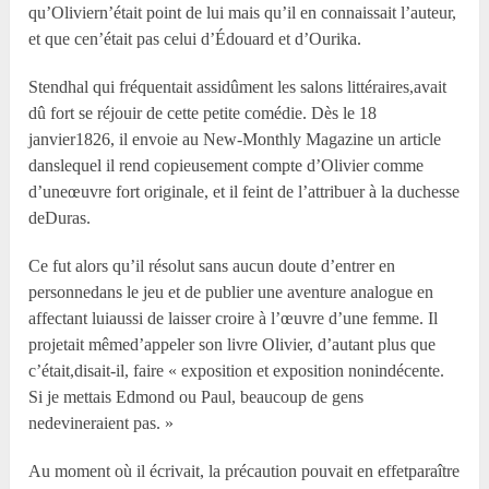
qu’Oliviern’était point de lui mais qu’il en connaissait l’auteur,
et que cen’était pas celui d’Édouard et d’Ourika.
Stendhal qui fréquentait assidûment les salons littéraires,avait
dû fort se réjouir de cette petite comédie. Dès le 18
janvier1826, il envoie au New-Monthly Magazine un article
danslequel il rend copieusement compte d’Olivier comme
d’uneœuvre fort originale, et il feint de l’attribuer à la duchesse
deDuras.
Ce fut alors qu’il résolut sans aucun doute d’entrer en
personnedans le jeu et de publier une aventure analogue en
affectant luiaussi de laisser croire à l’œuvre d’une femme. Il
projetait mêmed’appeler son livre Olivier, d’autant plus que
c’était,disait-il, faire « exposition et exposition nonindécente.
Si je mettais Edmond ou Paul, beaucoup de gens
nedevineraient pas. »
Au moment où il écrivait, la précaution pouvait en effetparaître