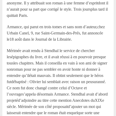
anonyme. Il y attribuait son roman à une femme d’espritdont il
n’aurait pour sa part que corrigé le style. Trois joursplus tard il
quittait Paris.
Armance, qui parut en trois tomes et sans nom d’auteur,chez
Urbain Canel, 9, rue Saint-Germain-des-Prés, fut annoncée
le18 août dans le Journal de la Librairie.
Mérimée avait rendu à Stendhal le service de chercher
lesépigraphes du livre, et il avait réussi à en pourvoir presque
tousles chapitres. Mais il conseilla en vain à son ami de signer
sonroman pour ne pas sembler en avoir honte ni donner à
entendre qu’ilétait mauvais. Il obtint seulement que le héros
futdébaptisé : Olivier lui semblait avec raison un peusuranné.
Ce nom fut donc changé contre celui d’Octave et
l’ouvrages’appela désormais Armance. Stendhal avait d’abord
projetéd’adjoindre au titre cette mention Anecdotes duXIX
e
siècle. Mérimée de son côté proposaitd’ajouter un mot qui
laisserait entendre que le roman était enquelque sorte une