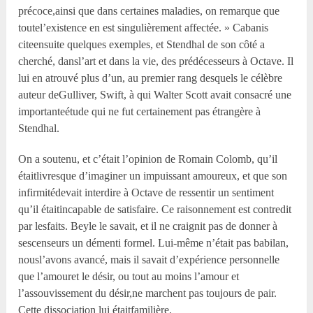
précoce,ainsi que dans certaines maladies, on remarque que
toutel’existence en est singulièrement affectée. » Cabanis
citeensuite quelques exemples, et Stendhal de son côté a
cherché, dansl’art et dans la vie, des prédécesseurs à Octave. Il
lui en atrouvé plus d’un, au premier rang desquels le célèbre
auteur deGulliver, Swift, à qui Walter Scott avait consacré une
importanteétude qui ne fut certainement pas étrangère à
Stendhal.
On a soutenu, et c’était l’opinion de Romain Colomb, qu’il
étaitlivresque d’imaginer un impuissant amoureux, et que son
infirmitédevait interdire à Octave de ressentir un sentiment
qu’il étaitincapable de satisfaire. Ce raisonnement est contredit
par lesfaits. Beyle le savait, et il ne craignit pas de donner à
sescenseurs un démenti formel. Lui-même n’était pas babilan,
nousl’avons avancé, mais il savait d’expérience personnelle
que l’amouret le désir, ou tout au moins l’amour et
l’assouvissement du désir,ne marchent pas toujours de pair.
Cette dissociation lui étaitfamilière.