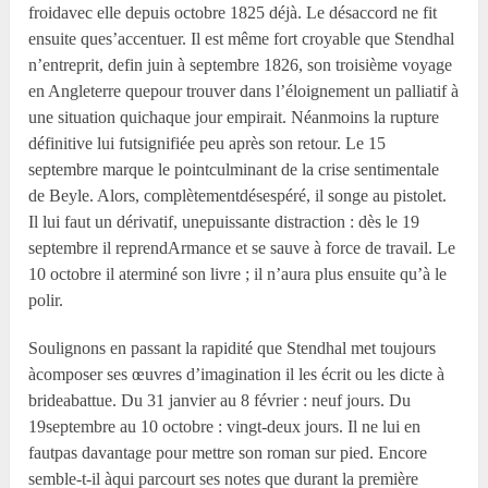
froidavec elle depuis octobre 1825 déjà. Le désaccord ne fit
ensuite ques’accentuer. Il est même fort croyable que Stendhal
n’entreprit, defin juin à septembre 1826, son troisième voyage
en Angleterre quepour trouver dans l’éloignement un palliatif à
une situation quichaque jour empirait. Néanmoins la rupture
définitive lui futsignifiée peu après son retour. Le 15
septembre marque le pointculminant de la crise sentimentale
de Beyle. Alors, complètementdésespéré, il songe au pistolet.
Il lui faut un dérivatif, unepuissante distraction : dès le 19
septembre il reprendArmance et se sauve à force de travail. Le
10 octobre il aterminé son livre ; il n’aura plus ensuite qu’à le
polir.
Soulignons en passant la rapidité que Stendhal met toujours
àcomposer ses œuvres d’imagination il les écrit ou les dicte à
brideabattue. Du 31 janvier au 8 février : neuf jours. Du
19septembre au 10 octobre : vingt-deux jours. Il ne lui en
fautpas davantage pour mettre son roman sur pied. Encore
semble-t-il àqui parcourt ses notes que durant la première