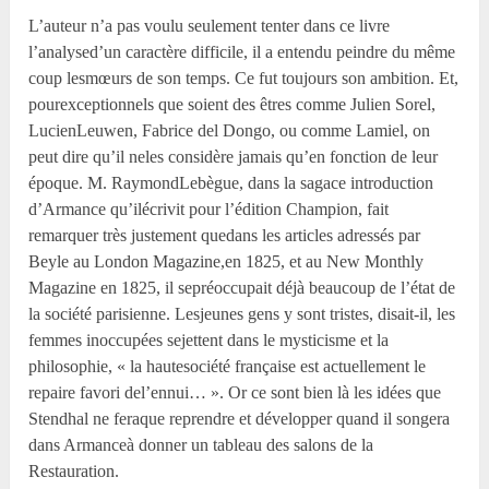
L’auteur n’a pas voulu seulement tenter dans ce livre
l’analysed’un caractère difficile, il a entendu peindre du même
coup lesmœurs de son temps. Ce fut toujours son ambition. Et,
pourexceptionnels que soient des êtres comme Julien Sorel,
LucienLeuwen, Fabrice del Dongo, ou comme Lamiel, on
peut dire qu’il neles considère jamais qu’en fonction de leur
époque. M. RaymondLebègue, dans la sagace introduction
d’Armance qu’ilécrivit pour l’édition Champion, fait
remarquer très justement quedans les articles adressés par
Beyle au London Magazine,en 1825, et au New Monthly
Magazine en 1825, il sepréoccupait déjà beaucoup de l’état de
la société parisienne. Lesjeunes gens y sont tristes, disait-il, les
femmes inoccupées sejettent dans le mysticisme et la
philosophie, « la hautesociété française est actuellement le
repaire favori del’ennui… ». Or ce sont bien là les idées que
Stendhal ne feraque reprendre et développer quand il songera
dans Armanceà donner un tableau des salons de la
Restauration.