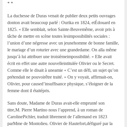
* *
La duchesse de Duras venait de publier deux petits ouvrages
donton avait beaucoup parlé : Ourika en 1824, etÉdouard en
1825. « Elle semblait, selon Sainte-Beuvemême, avoir pris à
tâche de mettre en scène toutes lesimpossibilités sociales :
l’union d’une négresse avec un jeunehomme de bonne famille,
le mariage d’un roturier avec une grandedame. On alla même
jusqu’à lui attribuer une troisièmeimpossibilité. » Elle avait
écrit en effet une autre nouvelleintitulée Olivier ou le Secret.
Comme elle le disait à uneamie « C’est un défi, un sujet qu’on
prétendait ne pouvoirêtre traité. » On y voyait, affirmait-on,
Olivier, pour caused’insuffisance physique, s’éloigner de la
femme dont il étaitépris.
Sans doute, Madame de Duras avait-elle emprunté son
titre,M. Pierre Martino nous l’apprend, à un roman de
CarolinePichler, traduit librement de l’allemand en 1823
parM
me
de Montolieu. Olivier de Hautefort,défiguré par la