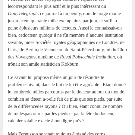
lecorrespondant le plus actif et le plus intéressant du
DailyTelegraph
, ce journal à un penny, dont le tirage monte
jusqu’àcent quarante mille exemplaires par jour, et suffit à
peine àplusieurs millions de lecteurs. Aussi le connaissait-on
bien, cedocteur, quoiqu’il ne fût membre d’aucune institution
savante, nides Sociétés royales géographiques de Londres, de
Paris, de Berlin,de Vienne ou de Saint-Pétersbourg, ni du Club
des Voyageurs, nimême de
Royal Polytechnic Institution
, où
trônait son amile statisticien Kokburn.
Ce savant lui proposa même un jour de résoudre le
problèmesuivant, dans le but de lui être agréable : Étant donné
le nombrede milles parcourus par le docteur autour du monde,
combien sa têteen a-t-elle fait de plus que ses pieds, par suite
de la différencedes rayons ? Ou bien, étant connu ce nombre
de millesparcourus par les pieds et par la tête du docteur,
calculer sataille exacte à une ligne près ?
Mais Fergusson se tenait toujours éloigné des corps