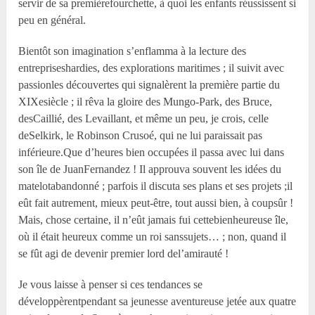
servir de sa premièrefourchette, à quoi les enfants réussissent si
peu en général.
Bientôt son imagination s’enflamma à la lecture des
entrepriseshardies, des explorations maritimes ; il suivit avec
passionles découvertes qui signalèrent la première partie du
XIXesiècle ; il rêva la gloire des Mungo-Park, des Bruce,
desCaillié, des Levaillant, et même un peu, je crois, celle
deSelkirk, le Robinson Crusoé, qui ne lui paraissait pas
inférieure.Que d’heures bien occupées il passa avec lui dans
son île de JuanFernandez ! Il approuva souvent les idées du
matelotabandonné ; parfois il discuta ses plans et ses projets ;il
eût fait autrement, mieux peut-être, tout aussi bien, à coupsûr !
Mais, chose certaine, il n’eût jamais fui cettebienheureuse île,
où il était heureux comme un roi sanssujets… ; non, quand il
se fût agi de devenir premier lord del’amirauté !
Je vous laisse à penser si ces tendances se
développèrentpendant sa jeunesse aventureuse jetée aux quatre