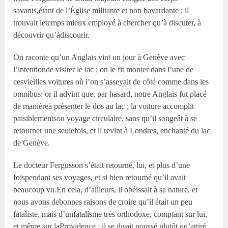
savants,étant de l’Église militante et non bavardante ; il
trouvait letemps mieux employé à chercher qu’à discuter, à
découvrir qu’àdiscourir.
On raconte qu’un Anglais vint un jour à Genève avec
l’intentionde visiter le lac ; on le fit monter dans l’une de
cesvieilles voitures où l’on s’asseyait de côté comme dans les
omnibus: or il advint que, par hasard, notre Anglais fut placé
de manièreà présenter le dos au lac ; la voiture accomplit
paisiblementson voyage circulaire, sans qu’il songeât à se
retourner une seulefois, et il revint à Londres, enchanté du lac
de Genève.
Le docteur Fergusson s’était retourné, lui, et plus d’une
foispendant ses voyages, et si bien retourné qu’il avait
beaucoup vu.En cela, d’ailleurs, il obéissait à sa nature, et
nous avons debonnes raisons de croire qu’il était un peu
fataliste, mais d’unfatalisme très orthodoxe, comptant sur lui,
et même sur laProvidence ; il se disait poussé plutôt qu’attiré