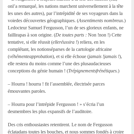
onl’a remarqué, les nations marchent universellement à la tête
les unes des autres), par l’intrépidité de ses voyageurs dans la
voiedes découvertes géographiques. (
Assentiments nombreux.
)
Ledocteur Samuel Fergusson, l’un de ses glorieux enfants, ne
faillirapas à son origine. (
De toutes parts :
Non !non !) Cette
tentative, si elle réussit (
elleréussira !
) reliera, en les
complétant, les notionséparses de la cartologie africaine
(
véhémenteapprobation
), et si elle échoue (
jamais !jamais !
),
elle restera du moins comme l’une des plusaudacieuses
conceptions du génie humain ! (
Trépignementsfrénétiques.
)
– Hourra ! hourra ! fit l’assemblée, électrisée parces
émouvantes paroles.
– Hourra pour l’intrépide Fergusson ! » s’écria l’un
desmembres les plus expansifs de l’auditoire.
Des cris enthousiastes retentirent. Le nom de Fergusson
éclatadans toutes les bouches, et nous sommes fondés à croire