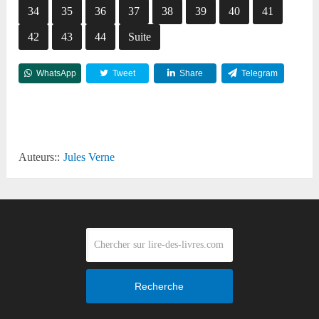
34
35
36
37
38
39
40
41
42
43
44
Suite
WhatsApp
Tweet
Share
Telegram
Reddit
Auteurs::
Jules Verne
Recherche