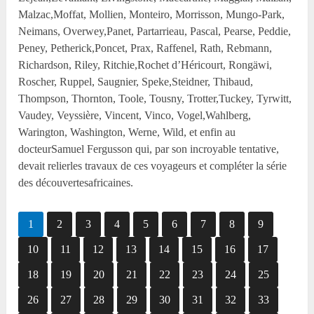
Malzac,Moffat, Mollien, Monteiro, Morrisson, Mungo-Park,
Neimans, Overwey,Panet, Partarrieau, Pascal, Pearse, Peddie,
Peney, Petherick,Poncet, Prax, Raffenel, Rath, Rebmann,
Richardson, Riley, Ritchie,Rochet d’Héricourt, Rongäwi,
Roscher, Ruppel, Saugnier, Speke,Steidner, Thibaud,
Thompson, Thornton, Toole, Tousny, Trotter,Tuckey, Tyrwitt,
Vaudey, Veyssière, Vincent, Vinco, Vogel,Wahlberg,
Warington, Washington, Werne, Wild, et enfin au
docteurSamuel Fergusson qui, par son incroyable tentative,
devait relierles travaux de ces voyageurs et compléter la série
des découvertesafricaines.
1
2
3
4
5
6
7
8
9
10
11
12
13
14
15
16
17
18
19
20
21
22
23
24
25
26
27
28
29
30
31
32
33