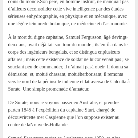
coins du monde.Son père, en homme instruit, ne manquait pas
d’ailleurs deconsolider cette vive intelligence par des études
sérieuses enhydrographie, en physique et en mécanique, avec
une légère teinturede botanique, de médecine et d’astronomie.
À la mort du digne capitaine, Samuel Fergusson, âgé devingt-
deux ans, avait déjà fait son tour du monde ; ils’enrôla dans le
corps des ingénieurs bengalais, et se distingua enplusieurs
affaires ; mais cette existence de soldat ne luiconvenait pas ; se
souciant peu de commander, il n’aimait pasà obéir. Il donna sa
démission, et, moitié chassant, moitiéherborisant, il remonta
vers le nord de la péninsule indienne et latraversa de Calcutta à
Surate. Une simple promenade d’amateur.
De Surate, nous le voyons passer en Australie, et prendre
parten 1845 à l’expédition du capitaine Sturt, chargé de
découvrircette mer Caspienne que l’on suppose exister au
centre de laNouvelle-Hollande.