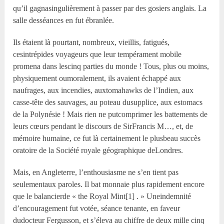
qu’il gagnasingulièrement à passer par des gosiers anglais. La
salle desséances en fut ébranlée.
Ils étaient là pourtant, nombreux, vieillis, fatigués,
cesintrépides voyageurs que leur tempérament mobile
promena dans lescinq parties du monde ! Tous, plus ou moins,
physiquement oumoralement, ils avaient échappé aux
naufrages, aux incendies, auxtomahawks de l’Indien, aux
casse-tête des sauvages, au poteau dusupplice, aux estomacs
de la Polynésie ! Mais rien ne putcomprimer les battements de
leurs cœurs pendant le discours de SirFrancis M…, et, de
mémoire humaine, ce fut là certainement le plusbeau succès
oratoire de la Société royale géographique deLondres.
Mais, en Angleterre, l’enthousiasme ne s’en tient pas
seulementaux paroles. Il bat monnaie plus rapidement encore
que le balancierde « the Royal Mint[1] . » Uneindemnité
d’encouragement fut votée, séance tenante, en faveur
dudocteur Fergusson, et s’éleva au chiffre de deux mille cinq