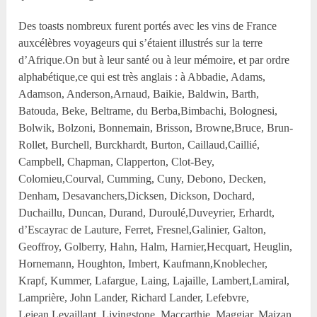
Des toasts nombreux furent portés avec les vins de France
auxcélèbres voyageurs qui s’étaient illustrés sur la terre
d’Afrique.On but à leur santé ou à leur mémoire, et par ordre
alphabétique,ce qui est très anglais : à Abbadie, Adams,
Adamson, Anderson,Arnaud, Baikie, Baldwin, Barth,
Batouda, Beke, Beltrame, du Berba,Bimbachi, Bolognesi,
Bolwik, Bolzoni, Bonnemain, Brisson, Browne,Bruce, Brun-
Rollet, Burchell, Burckhardt, Burton, Caillaud,Caillié,
Campbell, Chapman, Clapperton, Clot-Bey,
Colomieu,Courval, Cumming, Cuny, Debono, Decken,
Denham, Desavanchers,Dicksen, Dickson, Dochard,
Duchaillu, Duncan, Durand, Duroulé,Duveyrier, Erhardt,
d’Escayrac de Lauture, Ferret, Fresnel,Galinier, Galton,
Geoffroy, Golberry, Hahn, Halm, Harnier,Hecquart, Heuglin,
Hornemann, Houghton, Imbert, Kaufmann,Knoblecher,
Krapf, Kummer, Lafargue, Laing, Lajaille, Lambert,Lamiral,
Lamprière, John Lander, Richard Lander, Lefebvre,
Lejean,Levaillant, Livingstone, Maccarthie, Maggiar, Maizan,