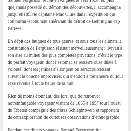
Samuel Fergusson revint en Angleterre vers 1850, et, plus
quejamais possédé du démon des découvertes, il accompagna
jusqu’en1853 le capitaine Mac Clure dans l’expédition qui
contourna lecontinent américain du détroit de Behring au cap
Farewel.
En dépit des fatigues de tous genres, et sous tous les climats,la
constitution de Fergusson résistait merveilleusement ; ilvivait à
son aise au milieu des plus complètes privations ;c’était le type
du parfait voyageur, dont l’estomac se resserre ouse dilate à
volonté, dont les jambes s’allongent ou seraccourcissent
suivant la couche improvisée, qui s’endort à touteheure du jour
et se réveille à toute heure de la nuit.
Rien de moins étonnant, dès lors, que de retrouver
notreinfatigable voyageur visitant de 1855 à 1857 tout l’ouest
du Tibeten compagnie des frères Schlagintweit, et rapportant
de cetteexploration de curieuses observations d’ethnographie.
Pendant ces divers voyages, Samuel Fergusson fut