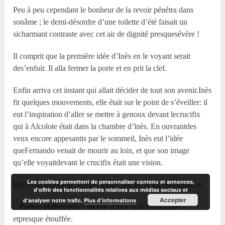
Peu à peu cependant le bonheur de la revoir pénétra dans
sonâme ; le demi-désordre d’une toilette d’été faisait un
sicharmant contraste avec cet air de dignité presquesévère !
Il comprit que la première idée d’Inès en le voyant serait
des’enfuir. Il alla fermer la porte et en prit la clef.
Enfin arriva cet instant qui allait décider de tout son avenir.Inès
fit quelques mouvements, elle était sur le point de s’éveiller: il
eut l’inspiration d’aller se mettre à genoux devant lecrucifix
qui à Alcolote était dans la chambre d’lnès. En ouvrantdes
veux encore appesantis par le sommeil, Inès eut l’idée
queFernando venait de mourir au loin, et que son image
qu’elle voyaitdevant le crucifix était une vision.
Les cookies permettent de personnaliser contenu et annonces,
Elle resta immobile, droite devant son lit, et les mainsjointes.
d'offrir des fonctionnalités relatives aux médias sociaux et
Accepter
d'analyser notre trafic.
Plus d’informations
– Pauvre malheureux ! dit-elle d’une voix tremblante
etpresque étouffée.