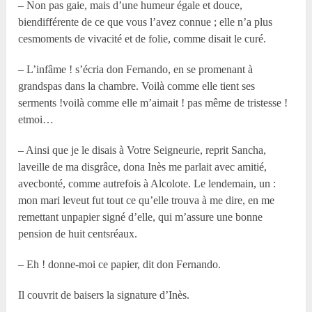
– Non pas gaie, mais d’une humeur égale et douce,
biendifférente de ce que vous l’avez connue ; elle n’a plus
cesmoments de vivacité et de folie, comme disait le curé.
– L’infâme ! s’écria don Fernando, en se promenant à
grandspas dans la chambre. Voilà comme elle tient ses
serments !voilà comme elle m’aimait ! pas même de tristesse !
etmoi…
– Ainsi que je le disais à Votre Seigneurie, reprit Sancha,
laveille de ma disgrâce, dona Inès me parlait avec amitié,
avecbonté, comme autrefois à Alcolote. Le lendemain, un :
mon mari leveut fut tout ce qu’elle trouva à me dire, en me
remettant unpapier signé d’elle, qui m’assure une bonne
pension de huit centsréaux.
– Eh ! donne-moi ce papier, dit don Fernando.
Il couvrit de baisers la signature d’Inès.