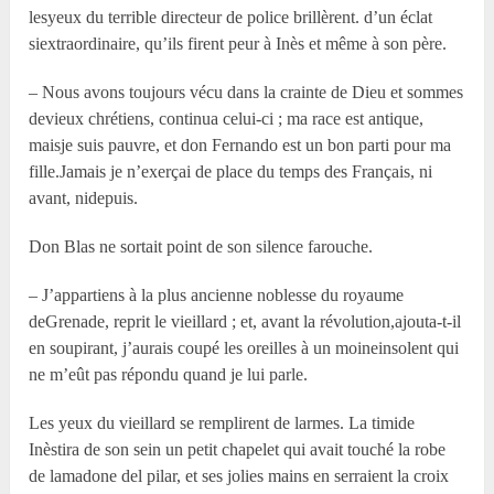
lesyeux du terrible directeur de police brillèrent. d’un éclat
siextraordinaire, qu’ils firent peur à Inès et même à son père.
– Nous avons toujours vécu dans la crainte de Dieu et sommes
devieux chrétiens, continua celui-ci ; ma race est antique,
maisje suis pauvre, et don Fernando est un bon parti pour ma
fille.Jamais je n’exerçai de place du temps des Français, ni
avant, nidepuis.
Don Blas ne sortait point de son silence farouche.
– J’appartiens à la plus ancienne noblesse du royaume
deGrenade, reprit le vieillard ; et, avant la révolution,ajouta-t-il
en soupirant, j’aurais coupé les oreilles à un moineinsolent qui
ne m’eût pas répondu quand je lui parle.
Les yeux du vieillard se remplirent de larmes. La timide
Inèstira de son sein un petit chapelet qui avait touché la robe
de lamadone del pilar, et ses jolies mains en serraient la croix