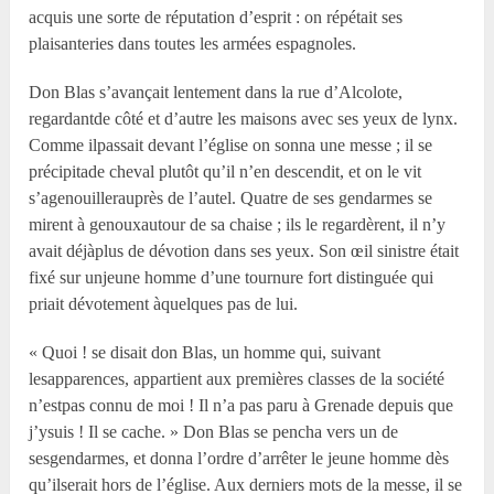
acquis une sorte de réputation d’esprit : on répétait ses
plaisanteries dans toutes les armées espagnoles.
Don Blas s’avançait lentement dans la rue d’Alcolote,
regardantde côté et d’autre les maisons avec ses yeux de lynx.
Comme ilpassait devant l’église on sonna une messe ; il se
précipitade cheval plutôt qu’il n’en descendit, et on le vit
s’agenouillerauprès de l’autel. Quatre de ses gendarmes se
mirent à genouxautour de sa chaise ; ils le regardèrent, il n’y
avait déjàplus de dévotion dans ses yeux. Son œil sinistre était
fixé sur unjeune homme d’une tournure fort distinguée qui
priait dévotement àquelques pas de lui.
« Quoi ! se disait don Blas, un homme qui, suivant
lesapparences, appartient aux premières classes de la société
n’estpas connu de moi ! Il n’a pas paru à Grenade depuis que
j’ysuis ! Il se cache. » Don Blas se pencha vers un de
sesgendarmes, et donna l’ordre d’arrêter le jeune homme dès
qu’ilserait hors de l’église. Aux derniers mots de la messe, il se