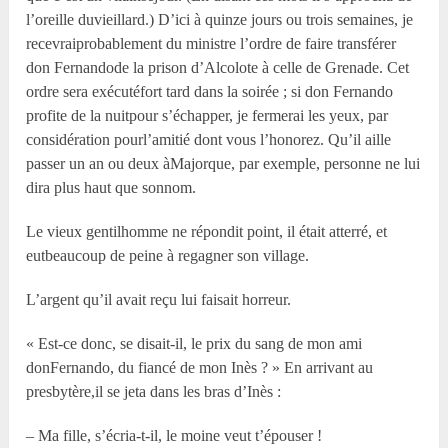
l’oreille duvieillard.) D’ici à quinze jours ou trois semaines, je
recevraiprobablement du ministre l’ordre de faire transférer
don Fernandode la prison d’Alcolote à celle de Grenade. Cet
ordre sera exécutéfort tard dans la soirée ; si don Fernando
profite de la nuitpour s’échapper, je fermerai les yeux, par
considération pourl’amitié dont vous l’honorez. Qu’il aille
passer un an ou deux àMajorque, par exemple, personne ne lui
dira plus haut que sonnom.
Le vieux gentilhomme ne répondit point, il était atterré, et
eutbeaucoup de peine à regagner son village.
L’argent qu’il avait reçu lui faisait horreur.
« Est-ce donc, se disait-il, le prix du sang de mon ami
donFernando, du fiancé de mon Inès ? » En arrivant au
presbytère,il se jeta dans les bras d’Inès :
– Ma fille, s’écria-t-il, le moine veut t’épouser !