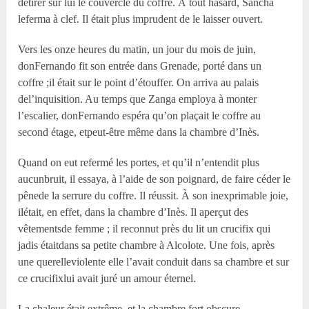
detirer sur lui le couvercle du coffre. À tout hasard, Sancha
leferma à clef. Il était plus imprudent de le laisser ouvert.
Vers les onze heures du matin, un jour du mois de juin,
donFernando fit son entrée dans Grenade, porté dans un
coffre ;il était sur le point d’étouffer. On arriva au palais
del’inquisition. Au temps que Zanga employa à monter
l’escalier, donFernando espéra qu’on plaçait le coffre au
second étage, etpeut-être même dans la chambre d’Inès.
Quand on eut refermé les portes, et qu’il n’entendit plus
aucunbruit, il essaya, à l’aide de son poignard, de faire céder le
pênede la serrure du coffre. Il réussit. À son inexprimable joie,
ilétait, en effet, dans la chambre d’Inès. Il aperçut des
vêtementsde femme ; il reconnut près du lit un crucifix qui
jadis étaitdans sa petite chambre à Alcolote. Une fois, après
une querelleviolente elle l’avait conduit dans sa chambre et sur
ce crucifixlui avait juré un amour éternel.
La chaleur était extrême, et la chambre fort obscure.