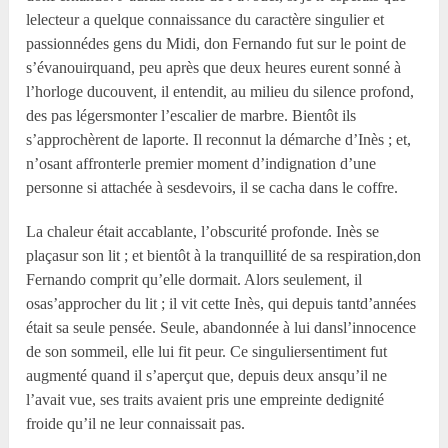
lelecteur a quelque connaissance du caractère singulier et
passionnédes gens du Midi, don Fernando fut sur le point de
s’évanouirquand, peu après que deux heures eurent sonné à
l’horloge ducouvent, il entendit, au milieu du silence profond,
des pas légersmonter l’escalier de marbre. Bientôt ils
s’approchèrent de laporte. Il reconnut la démarche d’Inès ; et,
n’osant affronterle premier moment d’indignation d’une
personne si attachée à sesdevoirs, il se cacha dans le coffre.
La chaleur était accablante, l’obscurité profonde. Inès se
plaçasur son lit ; et bientôt à la tranquillité de sa respiration,don
Fernando comprit qu’elle dormait. Alors seulement, il
osas’approcher du lit ; il vit cette Inès, qui depuis tantd’années
était sa seule pensée. Seule, abandonnée à lui dansl’innocence
de son sommeil, elle lui fit peur. Ce singuliersentiment fut
augmenté quand il s’aperçut que, depuis deux ansqu’il ne
l’avait vue, ses traits avaient pris une empreinte dedignité
froide qu’il ne leur connaissait pas.