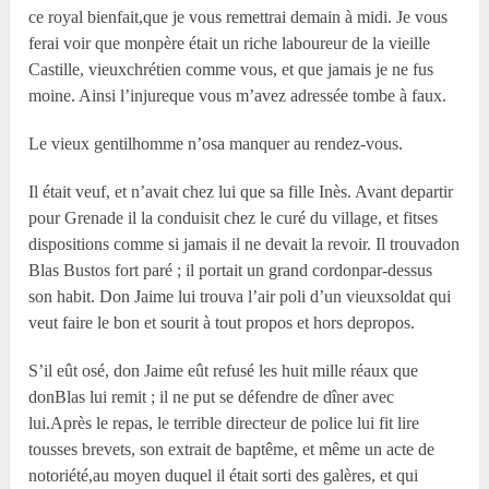
ce royal bienfait,que je vous remettrai demain à midi. Je vous
ferai voir que monpère était un riche laboureur de la vieille
Castille, vieuxchrétien comme vous, et que jamais je ne fus
moine. Ainsi l’injureque vous m’avez adressée tombe à faux.
Le vieux gentilhomme n’osa manquer au rendez-vous.
Il était veuf, et n’avait chez lui que sa fille Inès. Avant departir
pour Grenade il la conduisit chez le curé du village, et fitses
dispositions comme si jamais il ne devait la revoir. Il trouvadon
Blas Bustos fort paré ; il portait un grand cordonpar-dessus
son habit. Don Jaime lui trouva l’air poli d’un vieuxsoldat qui
veut faire le bon et sourit à tout propos et hors depropos.
S’il eût osé, don Jaime eût refusé les huit mille réaux que
donBlas lui remit ; il ne put se défendre de dîner avec
lui.Après le repas, le terrible directeur de police lui fit lire
tousses brevets, son extrait de baptême, et même un acte de
notoriété,au moyen duquel il était sorti des galères, et qui