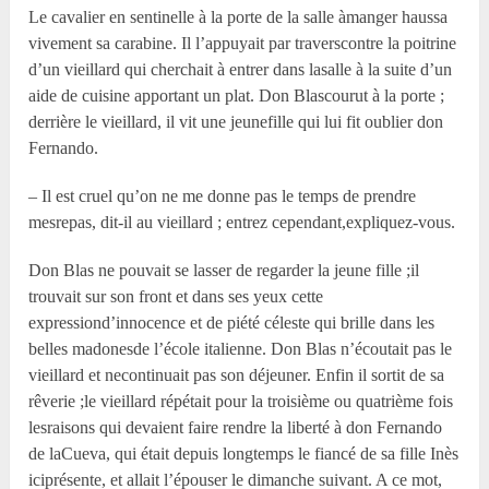
Le cavalier en sentinelle à la porte de la salle àmanger haussa
vivement sa carabine. Il l’appuyait par traverscontre la poitrine
d’un vieillard qui cherchait à entrer dans lasalle à la suite d’un
aide de cuisine apportant un plat. Don Blascourut à la porte ;
derrière le vieillard, il vit une jeunefille qui lui fit oublier don
Fernando.
– Il est cruel qu’on ne me donne pas le temps de prendre
mesrepas, dit-il au vieillard ; entrez cependant,expliquez-vous.
Don Blas ne pouvait se lasser de regarder la jeune fille ;il
trouvait sur son front et dans ses yeux cette
expressiond’innocence et de piété céleste qui brille dans les
belles madonesde l’école italienne. Don Blas n’écoutait pas le
vieillard et necontinuait pas son déjeuner. Enfin il sortit de sa
rêverie ;le vieillard répétait pour la troisième ou quatrième fois
lesraisons qui devaient faire rendre la liberté à don Fernando
de laCueva, qui était depuis longtemps le fiancé de sa fille Inès
iciprésente, et allait l’épouser le dimanche suivant. A ce mot,