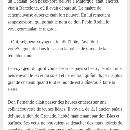
un Catalan. Son passe-port, délivré à Majorque, était, eneffet,
visé à Barcelone, où il avait débarqué. Le maître de
cettemauvaise auberge était fort pauvre. En lui remettant
sonpasse-port, qui portait le nom de don Pablo Rodil, le
voyageurcatalan le regarda.
– Oui, seigneur voyageur, lui dit l’hôte, j’avertirai
votreSeigneurie dans le cas où la police de Grenade la
feraitdemander.
Le voyageur dit qu’il voulait voir ce pays si beau ; ilsortait une
heure avant le lever du soleil et ne rentrait qu’àmidi, par la plus
grande chaleur, quand tout le monde est à dînerou à faire la
sieste.
Don Fernando allait passer des heures entières sur une
collinecouverte de jeunes lièges. Il voyait, de là, l’ancien palais
del’inquisition de Grenade, habité maintenant par don Blas et
parInès. Ses yeux ne pouvaient se détacher des murs noircis de
cepalais, qui s’élevait comme un géant au milieu des maisons