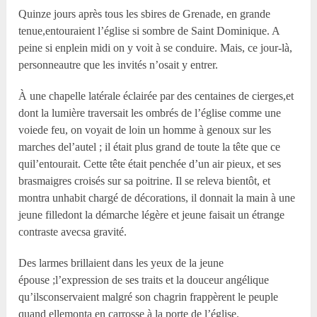
Quinze jours après tous les sbires de Grenade, en grande
tenue,entouraient l’église si sombre de Saint Dominique. A
peine si enplein midi on y voit à se conduire. Mais, ce jour-là,
personneautre que les invités n’osait y entrer.
À une chapelle latérale éclairée par des centaines de cierges,et
dont la lumière traversait les ombrés de l’église comme une
voiede feu, on voyait de loin un homme à genoux sur les
marches del’autel ; il était plus grand de toute la tête que ce
quil’entourait. Cette tête était penchée d’un air pieux, et ses
brasmaigres croisés sur sa poitrine. Il se releva bientôt, et
montra unhabit chargé de décorations, il donnait la main à une
jeune filledont la démarche légère et jeune faisait un étrange
contraste avecsa gravité.
Des larmes brillaient dans les yeux de la jeune
épouse ;l’expression de ses traits et la douceur angélique
qu’ilsconservaient malgré son chagrin frappèrent le peuple
quand ellemonta en carrosse à la porte de l’église.