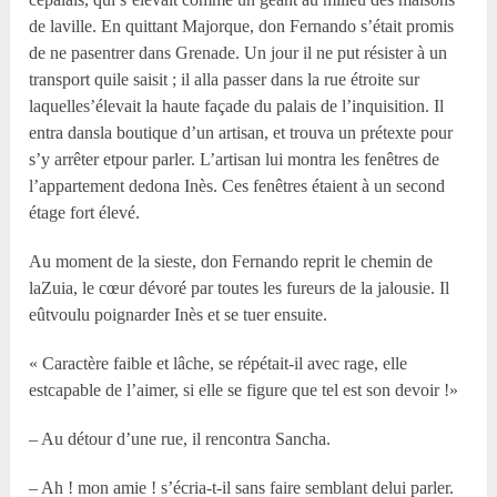
de laville. En quittant Majorque, don Fernando s’était promis
de ne pasentrer dans Grenade. Un jour il ne put résister à un
transport quile saisit ; il alla passer dans la rue étroite sur
laquelles’élevait la haute façade du palais de l’inquisition. Il
entra dansla boutique d’un artisan, et trouva un prétexte pour
s’y arrêter etpour parler. L’artisan lui montra les fenêtres de
l’appartement dedona Inès. Ces fenêtres étaient à un second
étage fort élevé.
Au moment de la sieste, don Fernando reprit le chemin de
laZuia, le cœur dévoré par toutes les fureurs de la jalousie. Il
eûtvoulu poignarder Inès et se tuer ensuite.
« Caractère faible et lâche, se répétait-il avec rage, elle
estcapable de l’aimer, si elle se figure que tel est son devoir !»
– Au détour d’une rue, il rencontra Sancha.
– Ah ! mon amie ! s’écria-t-il sans faire semblant delui parler.