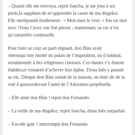
– Quand elle me renvoya, reprit Sancha, je me jetai à ses
pieds,la suppliant de m’apprendre la cause de ma disgrâce.
Elle merépondit froidement : « Mon mari le veut. » Pas un mot
avec !Vous l’avez vue fort pieuse ; maintenant, sa vie n’est
qu’uneprière continuelle.
Pour faire sa cour au parti régnant, don Blas avait
obtenuqu’une moitié du palais de l’inquisition, où il habitait,
seraitdonnée à des religieuses clarisses. Ces dames s’y étaient
établies,et venaient d’achever leur église. Dona Inès y passait
sa vie. Dèsque don Blas sortait de la maison, on était sûr de la
voir à genouxdevant l’autel de l’Adoration perpétuelle.
– Elle aime don Blas ! reprit don Fernando.
– La veille de ma disgrâce, reprit Sancha, dona Inès meparlait.
– Est-elle gaie ? interrompit don Fernando.