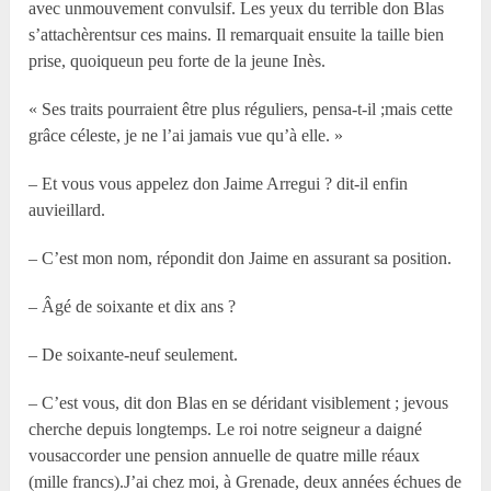
avec unmouvement convulsif. Les yeux du terrible don Blas
s’attachèrentsur ces mains. Il remarquait ensuite la taille bien
prise, quoiqueun peu forte de la jeune Inès.
« Ses traits pourraient être plus réguliers, pensa-t-il ;mais cette
grâce céleste, je ne l’ai jamais vue qu’à elle. »
– Et vous vous appelez don Jaime Arregui ? dit-il enfin
auvieillard.
– C’est mon nom, répondit don Jaime en assurant sa position.
– Âgé de soixante et dix ans ?
– De soixante-neuf seulement.
– C’est vous, dit don Blas en se déridant visiblement ; jevous
cherche depuis longtemps. Le roi notre seigneur a daigné
vousaccorder une pension annuelle de quatre mille réaux
(mille francs).J’ai chez moi, à Grenade, deux années échues de