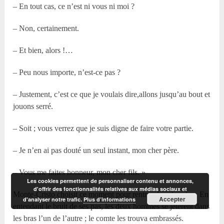
– En tout cas, ce n’est ni vous ni moi ?
– Non, certainement.
– Et bien, alors !…
– Peu nous importe, n’est-ce pas ?
– Justement, c’est ce que je voulais dire,allons jusqu’au bout et
jouons serré.
– Soit ; vous verrez que je suis digne de faire votre partie.
– Je n’en ai pas douté un seul instant, mon cher père.
– Vous me faites honneur, mon cher fils. »
Les cookies permettent de personnaliser contenu et annonces,
d'offrir des fonctionnalités relatives aux médias sociaux et
Monte-Cristo choisit ce moment pour rentrer dans le salon. En
Accepter
d'analyser notre trafic.
Plus d’informations
entendant le bruit de ses pas, les deux hommes se jetèrent dans
les bras l’un de l’autre ; le comte les trouva embrassés.