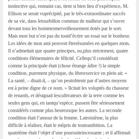
instinctive qui, enmaint cas, tient si bien lieu d’expérience, M.
Ellison se serait vuprécipité, par le très-extraordinaire succès
de sa vie, dans letourbillon commun de malheur qui s’ouvre
devant tous les hommesmerveilleusement dotés par le sort.
Mais mon but n’est pas du toutd’écrire un essai sur le bonheur.
Les idées de mon ami peuvent êtrerésumées en quelques mots.
Il n’admettait que quatre principes, ou,plus strictement, quatre
conditions élémentaires de félicité. Cellequ’il considérait
comme la principale était (chose étrange àdire !) la simple
condition, purement physique, du libreexercice en plein air. «
La santé, – disait-il, – qu’on peutobtenir par d’autres moyens
est à peine digne de ce nom. » Ilcitait les voluptés du chasseur
de renards, et désignait lescultivateurs de la terre comme les
seules gens qui, en tantqu’espèce, pussent être sérieusement
considérés comme plus heureuxque les autres. La seconde
condition était l’amour de la femme. Latroisième, la plus
difficile à réaliser, était le mépris de touteambition. La
quatrième était l’objet d’une poursuiteincessante ; et il affirmait