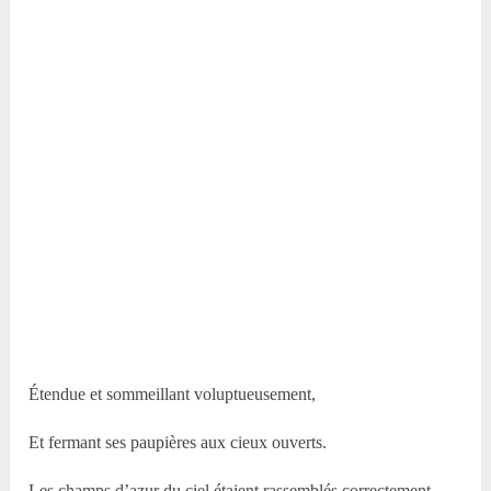
Étendue et sommeillant voluptueusement,
Et fermant ses paupières aux cieux ouverts.
Les champs d’azur du ciel étaient rassemblés correctement