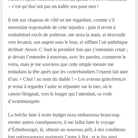
– c’est qu’ilsn’ont pas un traître sou pour moi !
Il mit son chapeau de côté en me regardant, comme s’il
merendait responsable de cette injustice ; puis il revint à
sonhabituel excès de politesse, me serra la main, et descendit
vers lecanot, son argent sous le bras, et sifflant l’air pathétique
de
Shule Aroon
. C’était la première fois que j’entendais cetair ;
je devais l’entendre à nouveau, avec les paroles, commeon le
verra, mais je me souviens que cette simple mesure me
trottadans la tête après que les contrebandiers l’eurent fait taire
d’un: « Chut ! au nom du diable ! » Les avirons grincèrent,et
je restai à regarder l’aube se répandre sur la mer, où le
canots’éloignait, vers le lougre qui l’attendait, sa voile
d’avantmasquée.
La brèche faite à notre budget nous embarrassa beaucoup,
etentre autres conséquences, il me fallut faire le voyage
d’Édimbourget, là, obtenir un nouveau prêt, à des conditions
fort onéreusespour maintenir l’autre à flot ; et je fus ainsi,