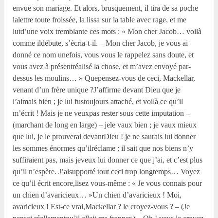
envue son mariage. Et alors, brusquement, il tira de sa poche
lalettre toute froissée, la lissa sur la table avec rage, et me
lutd’une voix tremblante ces mots : « Mon cher Jacob… voilà
comme ildébute, s’écria-t-il. – Mon cher Jacob, je vous ai
donné ce nom unefois, vous vous le rappelez sans doute, et
vous avez à présentréalisé la chose, et m’avez envoyé par-
dessus les moulins… » Quepensez-vous de ceci, Mackellar,
venant d’un frère unique ?J’affirme devant Dieu que je
l’aimais bien ; je lui fustoujours attaché, et voilà ce qu’il
m’écrit ! Mais je ne veuxpas rester sous cette imputation –
(marchant de long en large) – jele vaux bien ; je vaux mieux
que lui, je le prouverai devantDieu ! je ne saurais lui donner
les sommes énormes qu’ilréclame ; il sait que nos biens n’y
suffiraient pas, mais jeveux lui donner ce que j’ai, et c’est plus
qu’il n’espère. J’aisupporté tout ceci trop longtemps… Voyez
ce qu’il écrit encore,lisez vous-même : « Je vous connais pour
un chien d’avaricieux… »Un chien d’avaricieux ! Moi,
avaricieux ! Est-ce vrai,Mackellar ? le croyez-vous ? – (Je