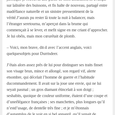
sur lalisière des buissons, et fis halte de nouveau, partagé entre
madéfiance naturelle et un sinistre pressentiment de la
vérité.J’aurais pu rester là toute la nuit à balancer, mais
l’étranger seretourna, m’aperçut dans la brume qui
commençait à se lever, et mefit signe en me criant d’approcher.
Je lui obéis, mais mon cœurétait de plomb.
– Voici, mon brave, dit-il avec l’accent anglais, voici
quelquesobjets pour Durrisdeer.
J’étais alors assez près de lui pour distinguer ses traits finset
son visage brun, mince et allongé, son regard vif, alerte
etsombre, qui décelait l’homme de guerre et l’habitude
ducommandement. Il avait sur la joue une envie, qui ne lui
seyait pasmal ; un gros diamant étincelait à son doigt ;
seshabits, quoique de couleur uniforme, étaient d’une coupe et
d’uneélégance françaises ; ses manchettes, plus longues qu’il
n’estd’usage, de dentelle très fine ; et je m’étonnais
d’autantplus de le voir en si bel appareil, qu’il venait de