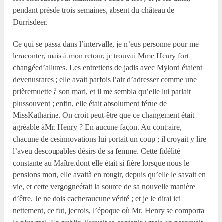
pendant prèsde trois semaines, absent du château de
Durrisdeer.
Ce qui se passa dans l’intervalle, je n’eus personne pour me
leraconter, mais à mon retour, je trouvai Mme Henry fort
changéed’allures. Les entretiens de jadis avec Mylord étaient
devenusrares ; elle avait parfois l’air d’adresser comme une
prièremuette à son mari, et il me sembla qu’elle lui parlait
plussouvent ; enfin, elle était absolument férue de
MissKatharine. On croit peut-être que ce changement était
agréable àMr. Henry ? En aucune façon. Au contraire,
chacune de cesinnovations lui portait un coup ; il croyait y lire
l’aveu descoupables désirs de sa femme. Cette fidélité
constante au Maître,dont elle était si fière lorsque nous le
pensions mort, elle avaità en rougir, depuis qu’elle le savait en
vie, et cette vergogneétait la source de sa nouvelle manière
d’être. Je ne dois cacheraucune vérité ; et je le dirai ici
nettement, ce fut, jecrois, l’époque où Mr. Henry se comporta