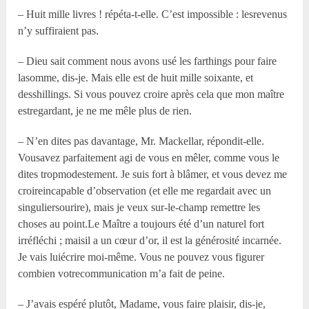
– Huit mille livres ! répéta-t-elle. C’est impossible : lesrevenus
n’y suffiraient pas.
– Dieu sait comment nous avons usé les farthings pour faire
lasomme, dis-je. Mais elle est de huit mille soixante, et
desshillings. Si vous pouvez croire après cela que mon maître
estregardant, je ne me mêle plus de rien.
– N’en dites pas davantage, Mr. Mackellar, répondit-elle.
Vousavez parfaitement agi de vous en mêler, comme vous le
dites tropmodestement. Je suis fort à blâmer, et vous devez me
croireincapable d’observation (et elle me regardait avec un
singuliersourire), mais je veux sur-le-champ remettre les
choses au point.Le Maître a toujours été d’un naturel fort
irréfléchi ; maisil a un cœur d’or, il est la générosité incarnée.
Je vais luiécrire moi-même. Vous ne pouvez vous figurer
combien votrecommunication m’a fait de peine.
– J’avais espéré plutôt, Madame, vous faire plaisir, dis-je,