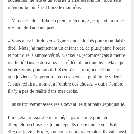
hochement de tête et un sourire d’amèrerésolution, mon zèle
m’emporta tout à fait hors de mon rôle.
– Mais c’est de la folie en plein, m’écriai-je ; et quant àmoi, je
n’y prendrai aucune part.
– Vous avez l’air de vous figurer que je le fais pour monplaisir,
dit-il. Mais j’ai maintenant un enfant ; et, de plus,j’aime l’ordre
et pour dire la simple vérité, Mackellar, jecommençais à mettre
ma fierté dans le domaine. – Il réfléchit uneminute. – Mais que
voulez-vous, poursuivit-il. Rien n’est à moi,rien. Depuis ce
que je viens d’apprendre, mon existence a perdutoute valeur.
Je suis réduit au nom et à l’ombre des choses, – oui,à l’ombre ;
il n’y a pas de réalité dans mes droits.
– Ils se trouveront assez réels devant les tribunaux,répliquai-je.
Il me jeta un regard enflammé, et parut sur le point de
direquelque chose ; et je me repentis de ce que je venais de
dire,car je voyais que, tout en parlant du domaine, il avait aussi