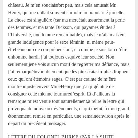
château. Je m’en souciaisfort peu, mais cela amusait Mr.
Henry, qui me raillait souvent surnotre impopularité jumelle.
La chose est singulière (car ma mèreétait assurément la perle
des femmes, et ma tante Dickson, qui payames études à
l’Université, une femme remarquable), mais je n’aijamais eu
grande indulgence pour le sexe féminin, ni même peut-
êtrebeaucoup de compréhension ; et comme je suis loin d’être
unhomme hardi, j’ai toujours esquivé leur société. Non
seulement jene vois aucun motif de regretter ma défiance, mais
j’ai remarquéinvariablement que les pires catastrophes frappent
ceux qui ont étémoins sages. C’est par crainte de m’être
montré injuste envers MmeHenry que j’ai jugé utile de
consigner cette mienne tournured’esprit. Et d’ailleurs la
remarque m’est venue tout naturellement,à relire la lettre qui
provoqua de nouveaux événements, et qui mefut, à mon grand
étonnement, remise en particulier, une semaineenviron après le
départ du précédent messager.
LETTRE DU COLONEL BURKE (PAR LA SUITE