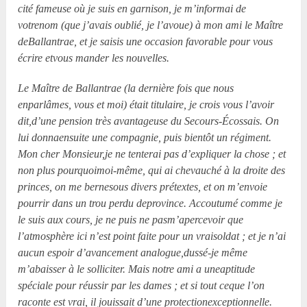
cité fameuse où je suis en garnison, je m’informai de
votrenom (que j’avais oublié, je l’avoue) à mon ami le Maître
deBallantrae, et je saisis une occasion favorable pour vous
écrire etvous mander les nouvelles.
Le Maître de Ballantrae (la dernière fois que nous
enparlâmes, vous et moi) était titulaire, je crois vous l’avoir
dit,d’une pension très avantageuse du Secours-Écossais. On
lui donnaensuite une compagnie, puis bientôt un régiment.
Mon cher Monsieur,je ne tenterai pas d’expliquer la chose ; et
non plus pourquoimoi-même, qui ai chevauché à la droite des
princes, on me bernesous divers prétextes, et on m’envoie
pourrir dans un trou perdu deprovince. Accoutumé comme je
le suis aux cours, je ne puis ne pasm’apercevoir que
l’atmosphère ici n’est point faite pour un vraisoldat ; et je n’ai
aucun espoir d’avancement analogue,dussé-je même
m’abaisser à le solliciter. Mais notre ami a uneaptitude
spéciale pour réussir par les dames ; et si tout ceque l’on
raconte est vrai, il jouissait d’une protectionexceptionnelle.