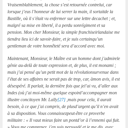
Vraisemblablement, la chose s’est retournée contrelui, car
lorsque j’eus l’honneur de lui serrer la main, il sortaitde la
Bastille, où il s’était vu enfermer sur une lettre decachet ; et,
malgré sa mise en liberté, il a perdu sonrégiment et sa
pension. Mon cher Monsieur, la simple franchiseirlandaise me
tiendra lieu ici de savoir-faire, et je suis certainqu’un
gentleman de votre honnêteté sera d’accord avec moi.
Maintenant, Monsieur, le Maître est un homme dont j’admirele
génie au-delà de toute expression et, de plus, il est monami ;
mais j’ai pensé qu’un petit mot de la révolutionsurvenue dans
l’état de ses affaires ne serait pas de trop, car, àmon avis, il est
désespéré. Il parlait, la dernière fois que jel’ai vu, d’aller aux
Indes (où j’ai moi-même quelque espoird’accompagner mon
illustre concitoyen Mr. Lally
[27]
,mais pour cela, il aurait
besoin, à ce que j’ai compris, de plusd’argent qu’il n’en avait
à sa disposition. Vous connaissezpeut-être ce proverbe
militaire : « Il vaut mieux faire un pontd’or à l’ennemi qui fuit.
» Vous me comprenez, j’en suis persuadé,et je me dis, avec