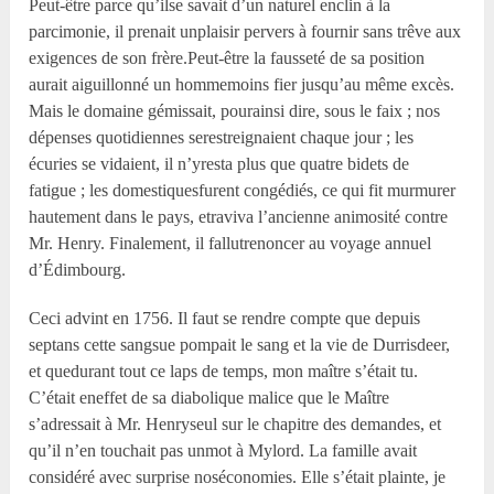
Peut-être parce qu’ilse savait d’un naturel enclin à la
parcimonie, il prenait unplaisir pervers à fournir sans trêve aux
exigences de son frère.Peut-être la fausseté de sa position
aurait aiguillonné un hommemoins fier jusqu’au même excès.
Mais le domaine gémissait, pourainsi dire, sous le faix ; nos
dépenses quotidiennes serestreignaient chaque jour ; les
écuries se vidaient, il n’yresta plus que quatre bidets de
fatigue ; les domestiquesfurent congédiés, ce qui fit murmurer
hautement dans le pays, etraviva l’ancienne animosité contre
Mr. Henry. Finalement, il fallutrenoncer au voyage annuel
d’Édimbourg.
Ceci advint en 1756. Il faut se rendre compte que depuis
septans cette sangsue pompait le sang et la vie de Durrisdeer,
et quedurant tout ce laps de temps, mon maître s’était tu.
C’était eneffet de sa diabolique malice que le Maître
s’adressait à Mr. Henryseul sur le chapitre des demandes, et
qu’il n’en touchait pas unmot à Mylord. La famille avait
considéré avec surprise noséconomies. Elle s’était plainte, je