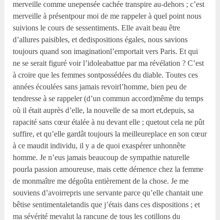
merveille comme unepensée cachée transpire au-dehors ; c’est
merveille à présentpour moi de me rappeler à quel point nous
suivions le cours de sessentiments. Elle avait beau être
d’allures paisibles, et dedispositions égales, nous savions
toujours quand son imaginationl’emportait vers Paris. Et qui
ne se serait figuré voir l’idoleabattue par ma révélation ? C’est
à croire que les femmes sontpossédées du diable. Toutes ces
années écoulées sans jamais revoirl’homme, bien peu de
tendresse à se rappeler (d’un commun accord)même du temps
où il était auprès d’elle, la nouvelle de sa mort et,depuis, sa
rapacité sans cœur étalée à nu devant elle ; quetout cela ne pût
suffire, et qu’elle gardât toujours la meilleureplace en son cœur
à ce maudit individu, il y a de quoi exaspérer unhonnête
homme. Je n’eus jamais beaucoup de sympathie naturelle
pourla passion amoureuse, mais cette démence chez la femme
de monmaître me dégoûta entièrement de la chose. Je me
souviens d’avoirrepris une servante parce qu’elle chantait une
bêtise sentimentaletandis que j’étais dans ces dispositions ; et
ma sévérité mevalut la rancune de tous les cotillons du