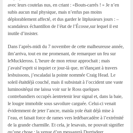
avec leurs coutelas nus, en criant : «Bouts-carrés ! » Je n’en
subis aucun mal physique, mais n’enfus pas moins
déplorablement affecté, et dus garder le litplusieurs jours : –
scandaleux échantillon de l’état de l’Écosse,sur lequel il est
inutile d’insister.
Dans l’après-midi du 7 novembre de cette malheureuse année,
ilm’arriva, tout en me promenant, de remarquer un feu sur
leMuckleross. L’heure de mon retour approchait ; mais
j’avaisl’esprit si inquiet ce jour-là que, m’élançant à travers
lesbuissons, j’escaladai la pointe nommée Craig Head. Le
soleil étaitdéjà couché, mais il subsistait à l’occident une vaste
luminositéqui me laissa voir sur le Ross quelques
contrebandiers occupés àentretenir leur signal et, dans la baie,
le lougre immobile sous savoilure carguée. Celui-ci venait
évidemment de jeter l’ancre, maisla yole était déjà mise à
l’eau, et faisait force de rames vers ledébarcadère à l’extrémité
de la grande charmille. Et cela, je lesavais, ne pouvait signifier
qu’une chose : la venue d’un messagerà Durrisdeer.