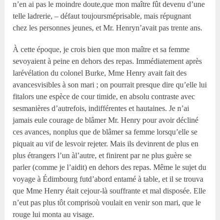
n’en ai pas le moindre doute,que mon maître fût devenu d’une
telle ladrerie, – défaut toujoursméprisable, mais répugnant
chez les personnes jeunes, et Mr. Henryn’avait pas trente ans.
À cette époque, je crois bien que mon maître et sa femme
sevoyaient à peine en dehors des repas. Immédiatement après
larévélation du colonel Burke, Mme Henry avait fait des
avancesvisibles à son mari ; on pourrait presque dire qu’elle lui
fitalors une espèce de cour timide, en absolu contraste avec
sesmanières d’autrefois, indifférentes et hautaines. Je n’ai
jamais eule courage de blâmer Mr. Henry pour avoir décliné
ces avances, nonplus que de blâmer sa femme lorsqu’elle se
piquait au vif de lesvoir rejeter. Mais ils devinrent de plus en
plus étrangers l’un àl’autre, et finirent par ne plus guère se
parler (comme je l’aidit) en dehors des repas. Même le sujet du
voyage à Édimbourg futd’abord entamé à table, et il se trouva
que Mme Henry était cejour-là souffrante et mal disposée. Elle
n’eut pas plus tôt comprisoù voulait en venir son mari, que le
rouge lui monta au visage.