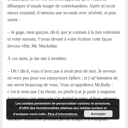
débarquer d’unsale lougre de contrebandiers. Après m’avoir
mieux examiné, il metoisa une seconde avec sévérité, et puis
sourit :
– Je gage, mon garçon, dit-il, que je connais à la fois votrenom
et votre surnom. J’avais deviné à votre écriture cette façon
devous vêtir, Mr. Mackellar.
À ces mots, je me mis à trembler.
– Oh ! dit-il, vous n’avez pas à avoir peur de moi. Je nevous
en veux pas pour vos ennuyeuses épîtres ; et j’ail’intention de
me servir beaucoup de vous. Vous m’appellerez Mr.Bally :
c’est le nom que j’ai choisi, ou plutôt (car je parle à ungrand
formaliste) c’est ainsi que j’ai abrégé le mien. Allons,attrapez
Les cookies permettent de personnaliser contenu et annonces,
ceci, et cela – (et il m’indiquait deux des valises). –C’est tout
d'offrir des fonctionnalités relatives aux médias sociaux et
ce que vous êtes capable de porter, et le reste peutfort bien
Accepter
d'analyser notre trafic.
Plus d’informations
attendre. Allons, ne perdons pas de temps, s’il vousplaît.