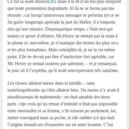
Ce fut sa seule illusion
[26]
;mais il la fit d’un ton plus éloquent
que toute protestation degratitude. Et là ne se borna pas ma
réussite ; car lorsqu’unnouveau messager se présenta (et ce ne
fut guère longtemps après)de la part du Maître, il n’emporta
rien qu’une missive. Depuisquelque temps, c’était moi qui
traitais ce genre d’affaires. Mr.Henry ne mettait pas la main à
la plume et, moi-même, je n’usaisque des termes les plus secs
et les plus formalistes. Mais cetteépître-là, je ne la vis même
point. Elle ne devait pas être d’unelecture fort agréable, car
Mr. Henry se sentait soutenu par safemme, – et je remarquai,
le jour où il l’expédia, qu’il avait uneexpression très satisfaite.
Les choses allaient mieux dans la famille, – sans
toutefoisprétendre qu’elles allaient bien. Du moins n’y avait-il
plusdésormais de malentendu : on était aimable des deux
parts ; etje crois qu’un retour d’intimité n’était pas impossible
entre monmaître et sa femme, s’ils eussent pu seulement, lui,
mettre sonorgueil dans sa poche, et elle oublier (ce qui était
l’origine dumal) ses rêvasseries sur un autre homme. C’est