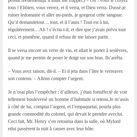
pensai réellementqu’il allait me frapper.) – Oh ! vous le croyez
tous ! Ehbien, vous verrez, et il verra, et Dieu verra. Dussé-je
ruiner ledomaine et aller nu-pieds, je gorgerai cette sangsue.
Qu’il demandetout… tout, et il l’aura ! Tout est à lui,
régulièrement…Ah ! s’écria-t-il, et dire que j’avais prévu tout
ceci, et pismême, quand il refusa de me laisser partir.
Il se versa encore un verre de vin, et allait le porter à seslèvres,
quand je me permis de poser le doigt sur son bras. Ils’arrêta.
– Vous avez raison, dit-il. – Et il jeta dans l’âtre le verreavec
son contenu. – Allons compter l’argent.
Je n’osai plus l’empêcher ; d’ailleurs, j’étais fortaffecté de voir
tellement bouleversé un homme d’habitude si retenu.Je m’assis
à côté de lui, comptai l’argent, et l’empaquetai, pourla plus
grande commodité du colonel, qui devait le prendre aveclui.
Ceci fait, Mr. Henry s’en retourna dans la salle, où Mylord
etlui passèrent la nuit à causer avec leur hôte.