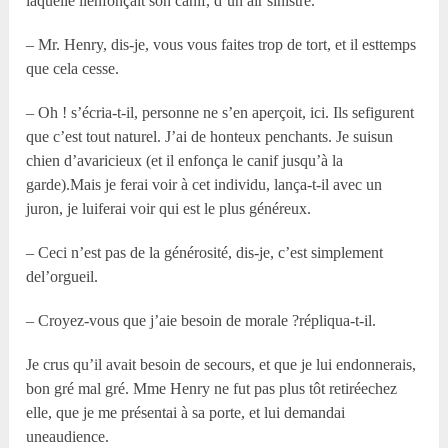
laquelle ilenfonçait son canif, d’un air sinistre.
– Mr. Henry, dis-je, vous vous faites trop de tort, et il esttemps
que cela cesse.
– Oh ! s’écria-t-il, personne ne s’en aperçoit, ici. Ils sefigurent
que c’est tout naturel. J’ai de honteux penchants. Je suisun
chien d’avaricieux (et il enfonça le canif jusqu’à la
garde).Mais je ferai voir à cet individu, lança-t-il avec un
juron, je luiferai voir qui est le plus généreux.
– Ceci n’est pas de la générosité, dis-je, c’est simplement
del’orgueil.
– Croyez-vous que j’aie besoin de morale ?répliqua-t-il.
Je crus qu’il avait besoin de secours, et que je lui endonnerais,
bon gré mal gré. Mme Henry ne fut pas plus tôt retiréechez
elle, que je me présentai à sa porte, et lui demandai
uneaudience.