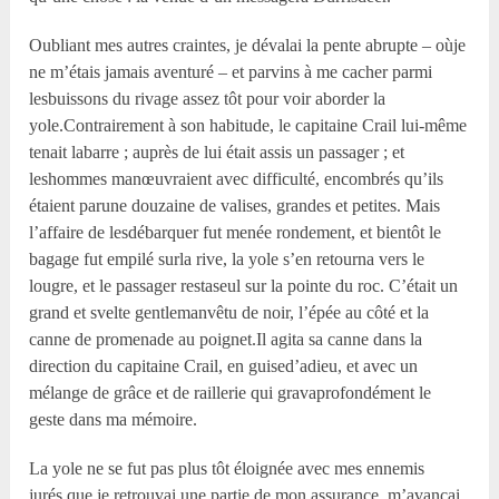
Oubliant mes autres craintes, je dévalai la pente abrupte – oùje
ne m’étais jamais aventuré – et parvins à me cacher parmi
lesbuissons du rivage assez tôt pour voir aborder la
yole.Contrairement à son habitude, le capitaine Crail lui-même
tenait labarre ; auprès de lui était assis un passager ; et
leshommes manœuvraient avec difficulté, encombrés qu’ils
étaient parune douzaine de valises, grandes et petites. Mais
l’affaire de lesdébarquer fut menée rondement, et bientôt le
bagage fut empilé surla rive, la yole s’en retourna vers le
lougre, et le passager restaseul sur la pointe du roc. C’était un
grand et svelte gentlemanvêtu de noir, l’épée au côté et la
canne de promenade au poignet.Il agita sa canne dans la
direction du capitaine Crail, en guised’adieu, et avec un
mélange de grâce et de raillerie qui gravaprofondément le
geste dans ma mémoire.
La yole ne se fut pas plus tôt éloignée avec mes ennemis
jurés,que je retrouvai une partie de mon assurance, m’avançai