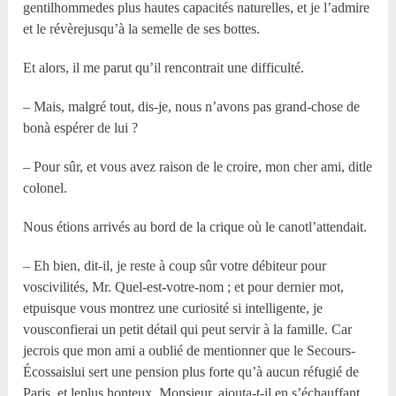
gentilhommedes plus hautes capacités naturelles, et je l’admire
et le révèrejusqu’à la semelle de ses bottes.
Et alors, il me parut qu’il rencontrait une difficulté.
– Mais, malgré tout, dis-je, nous n’avons pas grand-chose de
bonà espérer de lui ?
– Pour sûr, et vous avez raison de le croire, mon cher ami, ditle
colonel.
Nous étions arrivés au bord de la crique où le canotl’attendait.
– Eh bien, dit-il, je reste à coup sûr votre débiteur pour
voscivilités, Mr. Quel-est-votre-nom ; et pour dernier mot,
etpuisque vous montrez une curiosité si intelligente, je
vousconfierai un petit détail qui peut servir à la famille. Car
jecrois que mon ami a oublié de mentionner que le Secours-
Écossaislui sert une pension plus forte qu’à aucun réfugié de
Paris, et leplus honteux, Monsieur, ajouta-t-il en s’échauffant,