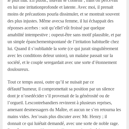
le plus mal. En public, ilsavait se contenir ; mais on percevait
en lui une irritationprofonde et latente. Avec moi, il prenait
moins de précautions pourla dissimuler, et se montrait souvent
des plus injustes. Même avecsa femme, il lui échappait des
réponses acerbes : soit qu’ellel’eût froissé par quelque
amabilité intempestive ; oupeut-être sans motif plausible, et par
un simple épanchementspontané de l’irritation habituelle chez
lui. Quand il s’oubliaitde la sorte (ce qui jurait singulièrement
avec les conditions deleur union), un malaise passait sur la
société, et le couple seregardait avec une sorte d’étonnement
douloureux.
Tout ce temps aussi, outre qu’il se nuisait par ce
défautd’humeur, il compromettait sa position par un silence
dont je n’osedécider s’il provenait de la générosité ou de
l’orgueil. Lescontrebandiers revinrent à plusieurs reprises,
amenant desmessagers du Maître, et aucun ne s’en retourna les
mains vides. Jen’osais plus discuter avec Mr. Henry ; il
donnait ce qui luiétait demandé, avec une sorte de noble rage.