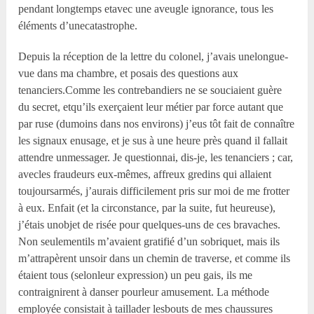
pendant longtemps etavec une aveugle ignorance, tous les
éléments d’unecatastrophe.
Depuis la réception de la lettre du colonel, j’avais unelongue-
vue dans ma chambre, et posais des questions aux
tenanciers.Comme les contrebandiers ne se souciaient guère
du secret, etqu’ils exerçaient leur métier par force autant que
par ruse (dumoins dans nos environs) j’eus tôt fait de connaître
les signaux enusage, et je sus à une heure près quand il fallait
attendre unmessager. Je questionnai, dis-je, les tenanciers ; car,
avecles fraudeurs eux-mêmes, affreux gredins qui allaient
toujoursarmés, j’aurais difficilement pris sur moi de me frotter
à eux. Enfait (et la circonstance, par la suite, fut heureuse),
j’étais unobjet de risée pour quelques-uns de ces bravaches.
Non seulementils m’avaient gratifié d’un sobriquet, mais ils
m’attrapèrent unsoir dans un chemin de traverse, et comme ils
étaient tous (selonleur expression) un peu gais, ils me
contraignirent à danser pourleur amusement. La méthode
employée consistait à taillader lesbouts de mes chaussures