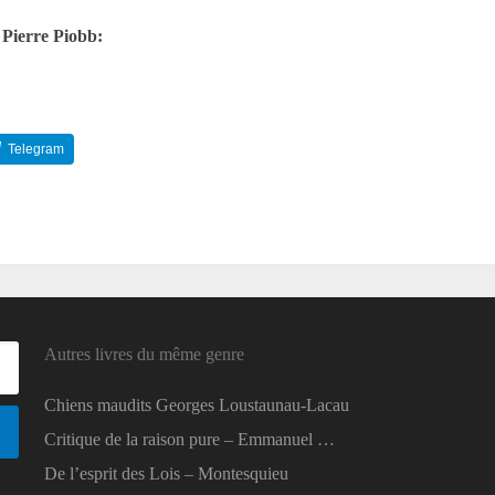
 Pierre Piobb:
Telegram
Reddit
Autres livres du même genre
Chiens maudits Georges Loustaunau-Lacau
Critique de la raison pure – Emmanuel …
De l’esprit des Lois – Montesquieu