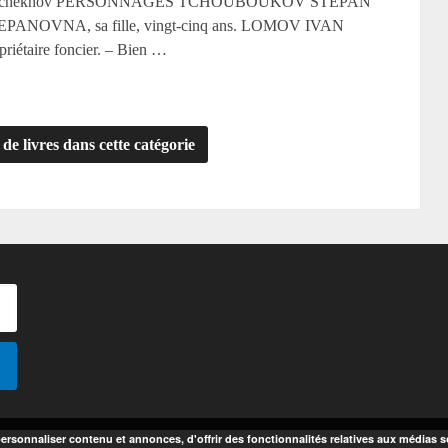
vitch Tchekhov PERSONNAGES TCHOUBOUKOV STEPAN
PANOVNA, sa fille, vingt-cinq ans. LOMOV IVAN
iétaire foncier. – Bien …
 de livres dans cette catégorie
rsonnaliser contenu et annonces, d'offrir des fonctionnalités relatives aux médias so