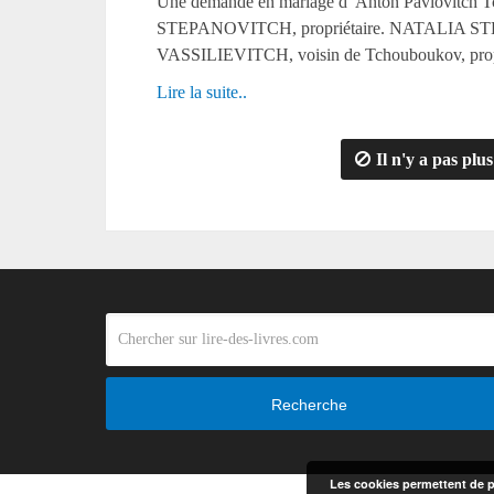
Une demande en mariage d’ Anton Pavlo
STEPANOVITCH, propriétaire. NATALIA STE
VASSILIEVITCH, voisin de Tchouboukov, propr
Lire la suite..
Il n'y a pas plus
Recherche
Les cookies permettent de pe