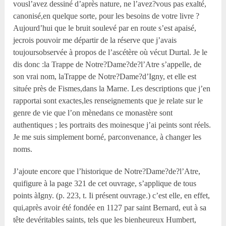
vousl’avez dessiné d’après nature, ne l’avez?vous pas exalté,
canonisé,en quelque sorte, pour les besoins de votre livre ?
Aujourd’hui que le bruit soulevé par en route s’est apaisé,
jecrois pouvoir me départir de la réserve que j’avais
toujoursobservée à propos de l’ascétère où vécut Durtal. Je le
dis donc :la Trappe de Notre?Dame?de?l’Atre s’appelle, de
son vrai nom, laTrappe de Notre?Dame?d’Igny, et elle est
située près de Fismes,dans la Marne. Les descriptions que j’en
rapportai sont exactes,les renseignements que je relate sur le
genre de vie que l’on mènedans ce monastère sont
authentiques ; les portraits des moinesque j’ai peints sont réels.
Je me suis simplement borné, parconvenance, à changer les
noms.
J’ajoute encore que l’historique de Notre?Dame?de?l’Atre,
quifigure à la page 321 de cet ouvrage, s’applique de tous
points àIgny. (p. 223, t. Ii présent ouvrage.) c’est elle, en effet,
qui,après avoir été fondée en 1127 par saint Bernard, eut à sa
tête devéritables saints, tels que les bienheureux Humbert,