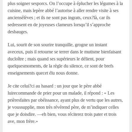
plus soigner sesporcs. On l’occupe à éplucher les légumes à la
cuisine, mais lepère abbé l’autorise à aller rendre visite à ses
anciensélèves ; et ils ne sont pas ingrats, ceux?là, car ils
sedressent en de joyeuses clameurs lorsqu’il s’approche
desbauges.
Lui, sourit de son sourire tranquille, grogne un instant
aveceux, puis il retourne se terrer dans le mutisme bienfaisant
ducloître ; mais quand ses supérieurs le délient, pour
quelquesmoments, de la règle du silence, ce sont de brefs
enseignements quecet élu nous donne.
Je cite celui?ci au hasard : un jour que le père abbé
luirecommande de prier pour un malade, il répond : « Les
prièresfaites par obéissance, ayant plus de vertu que les autres,
je voussupplie, mon très révérend père, de m’indiquer celles
que je doisdire. —eh bien, vous réciterez trois pater et trois
ave, mon frère.»