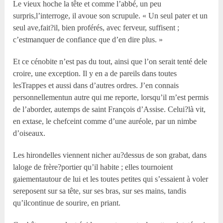
Le vieux hoche la tête et comme l’abbé, un peu
surpris,l’interroge, il avoue son scrupule. « Un seul pater et un
seul ave,fait?il, bien proférés, avec ferveur, suffisent ;
c’estmanquer de confiance que d’en dire plus. »
Et ce cénobite n’est pas du tout, ainsi que l’on serait tenté dele
croire, une exception. Il y en a de pareils dans toutes
lesTrappes et aussi dans d’autres ordres. J’en connais
personnellementun autre qui me reporte, lorsqu’il m’est permis
de l’aborder, autemps de saint François d’Assise. Celui?là vit,
en extase, le chefceint comme d’une auréole, par un nimbe
d’oiseaux.
Les hirondelles viennent nicher au?dessus de son grabat, dans
laloge de frère?portier qu’il habite ; elles tournoient
gaiementautour de lui et les toutes petites qui s’essaient à voler
sereposent sur sa tête, sur ses bras, sur ses mains, tandis
qu’ilcontinue de sourire, en priant.