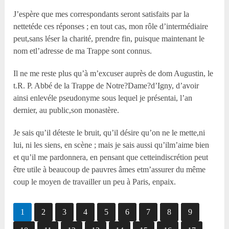
J’espère que mes correspondants seront satisfaits par la
nettetéde ces réponses ; en tout cas, mon rôle d’intermédiaire
peut,sans léser la charité, prendre fin, puisque maintenant le
nom etl’adresse de ma Trappe sont connus.
Il ne me reste plus qu’à m’excuser auprès de dom Augustin, le
t.R. P. Abbé de la Trappe de Notre?Dame?d’Igny, d’avoir
ainsi enlevéle pseudonyme sous lequel je présentai, l’an
dernier, au public,son monastère.
Je sais qu’il déteste le bruit, qu’il désire qu’on ne le mette,ni
lui, ni les siens, en scène ; mais je sais aussi qu’ilm’aime bien
et qu’il me pardonnera, en pensant que cetteindiscrétion peut
être utile à beaucoup de pauvres âmes etm’assurer du même
coup le moyen de travailler un peu à Paris, enpaix.
1
2
3
4
5
6
7
8
9