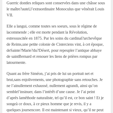
Guerric dontles reliques sont conservées dans une châsse sous
le maître?autel,l’extraordinaire Monoculus que vénérait Louis
VII.
Elle a langui, comme toutes ses soeurs, sous le régime de
lacommende ; elle est morte pendant la Révolution,
estressuscitée en 1875. Par les soins du cardinal?archevêque
de Reims,une petite colonie de Cisterciens vint, à cet époque,
deSainte?Marie?du?Désert, pour repeupler l’antique abbaye
de saintBernard et renouer les liens de prières rompus par
latourmente.
Quant au frère Siméon, j’ai pris de lui un portrait net et
brut,sans enjolivements, une photographie sans retouches. Je
ne l’ainullement exhaussé, nullement agrandi, ainsi qu’on
semblel’insinuer, dans l’intérêt d’une cause. Je l’ai peint
d’après laméthode naturaliste, tel qu’il est, ce bon saint ! Et je
songeà ce doux, à ce pieux homme que je revis, il y a
quelques joursencore. Il est maintenant si vieux, qu’il ne peut