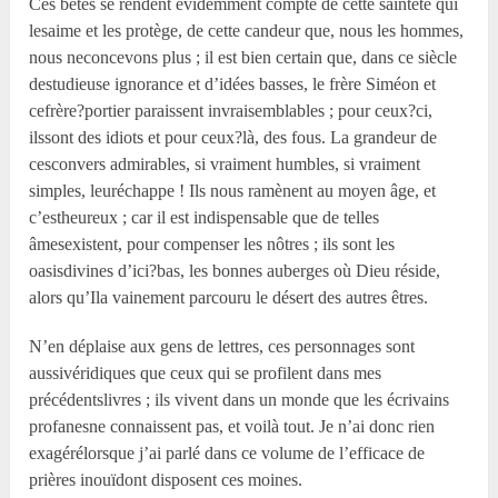
Ces bêtes se rendent évidemment compte de cette sainteté qui
lesaime et les protège, de cette candeur que, nous les hommes,
nous neconcevons plus ; il est bien certain que, dans ce siècle
destudieuse ignorance et d’idées basses, le frère Siméon et
cefrère?portier paraissent invraisemblables ; pour ceux?ci,
ilssont des idiots et pour ceux?là, des fous. La grandeur de
cesconvers admirables, si vraiment humbles, si vraiment
simples, leuréchappe ! Ils nous ramènent au moyen âge, et
c’estheureux ; car il est indispensable que de telles
âmesexistent, pour compenser les nôtres ; ils sont les
oasisdivines d’ici?bas, les bonnes auberges où Dieu réside,
alors qu’Ila vainement parcouru le désert des autres êtres.
N’en déplaise aux gens de lettres, ces personnages sont
aussivéridiques que ceux qui se profilent dans mes
précédentslivres ; ils vivent dans un monde que les écrivains
profanesne connaissent pas, et voilà tout. Je n’ai donc rien
exagérélorsque j’ai parlé dans ce volume de l’efficace de
prières inouïdont disposent ces moines.