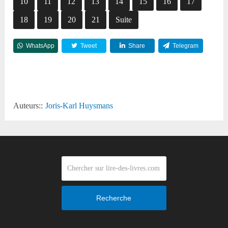
10
11
12
13
14
15
16
17
18
19
20
21
Suite
WhatsApp
Tweet
Share
Telegram
Reddit
Auteurs::
Joris-Karl Huysmans
Recherche