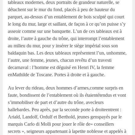
tableaux modernes, deux portraits de grandeur naturelle, se
détachent sur le mur du fond, placés à peu de hauteur du
parquet, au-dessus d’un entablement de bois sculpté qui court
le long du mur, large et saillant, de façon à ce qu’on puisse s’y
asseoir comme sur une banquette. L’un de ces tableaux est à
droite, l’autre à gauche du trône, qui interrompt l’entablement
au milieu du mur, pour y insérer le siège impérial sous son
baldaquin bas. Les deux tableaux représentent l’un, unhomme,
l’autre, une femme, jeunes, chacun revêtu d’un travesti
decarnaval : l’homme est déguisé en Henri IV, la femme
enMathilde de Toscane. Portes à droite et à gauche.
Au lever du rideau, deux hommes d’armes,comme surpris en
faute, bondissent de l’entablement où ils étaientétendus et vont
s’immobiliser de part et d’autre du trône, avecleurs
hallebardes. Peu après, par la seconde porte à droiteentrent :
Ariald, Landolf, Ordulf et Berthold, jeunes genspayés par le
marquis Carlo di Molli pour jouer le rôle de« conseillers
secrets », seigneurs appartenant à lapetite noblesse et appelés à