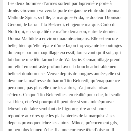
Les deux hommes d’armes sortent par lapremière porte à
droite. Giovanni va vers la porte de gauche etintroduit donna
Mathilde Spina, sa fille, la marquiseFrida, le docteur Dionisio
Genoni, le baron Tito Belcredi, et lejeune marquis Carlo di
Nolli qui, en sa qualité de maître demaison, entre le dernier.
Donna Mathilde a environ quarante-cinqans. Elle est encore
belle, bien qu’elle répare d’une façon tropvoyante les outrages
du temps par un maquillage excessif, toutsavant qu’il soit, qui
lui donne une tête farouche de Walkyrie. Cemaquillage prend
un relief en contraste profond avec la boucheadmirablement
belle et douloureuse. Veuve depuis de longues années,elle est
devenue la maîtresse du baron Tito Belcredi, qu’enapparence
personne, pas plus elle que les autres, n’a jamais prisau
sérieux. Ce que Tito Belcredi est en réalité pour elle, lui seulle
sait bien, et c’est pourquoi il peut rire si son amie éprouve
lebesoin de faire semblant de l’ignorer, rire aussi pour
répondre auxrires que les plaisanteries de la marquise à ses
dépens provoquentchez les autres. Mince, précocement gris,
un peu plus jeunequ’elle, il a une curieuse tête d’oiseau. Il