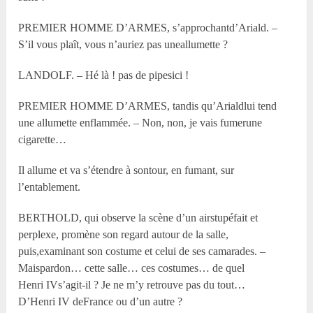
PREMIER HOMME D’ARMES, s’approchantd’Ariald. –
S’il vous plaît, vous n’auriez pas uneallumette ?
LANDOLF. – Hé là ! pas de pipesici !
PREMIER HOMME D’ARMES, tandis qu’Arialdlui tend
une allumette enflammée. – Non, non, je vais fumerune
cigarette…
Il allume et va s’étendre à sontour, en fumant, sur
l’entablement.
BERTHOLD, qui observe la scène d’un airstupéfait et
perplexe, promène son regard autour de la salle,
puis,examinant son costume et celui de ses camarades. –
Maispardon… cette salle… ces costumes… de quel
Henri IVs’agit-il ? Je ne m’y retrouve pas du tout…
D’Henri IV deFrance ou d’un autre ?