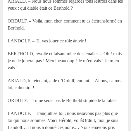
ARIALD. – Nous nous sommes regardés tous lestrois dans les
yeux : qui diable était ce Berthold ?
ORDULF. – Voilà, mon cher, comment tu as ététransformé en
Berthold.
LANDOLF. – Tu vas jouer ce rôle àravir !
BERTHOLD, révolté et faisant mine de s’enaller. – Oh ! mais
je ne le jouerai pas ! Mercibeaucoup ! Je m’en vais ! Je m’en
vais !
ARIALD, le retenant, aidé d’Ordulf, enriant. – Allons, calme-
toi, calme-toi !
ORDULF. – Tu ne seras pas le Berthold stupidede la fable.
LANDOLF. – Tranquillise-toi : nous nesavons pas plus que
toi qui nous sommes. Voici Hérold, voilàOrdulf, moi, je suis
Landolf… Il nous a donné ces noms… Nous enavons pris