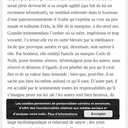
serait plein devivacité si sa souple agilité (qui fait de lui un
escrimeur trèsredouté), ne semblait enfermée dans le fourreau
d’une paressesomnolente d’Arabe qu’exprime sa voix un peu
nasale et traînante.Frida, la fille de la marquise, a dix-neuf ans.
Grandie tristementdans l’ombre où sa mère, impérieuse et trop
voyante, l’a tenue,elle est en outre blessée par la médisance
facile que provoque samère et qui, désormais, nuit surtout à
elle. Par bonheur, elle estdéjà fiancée au marquis Carlo di
Nolli, jeune homme sérieux, trèsindulgent pour les autres, mais
réservé et désireux d’égards ;il est pénétré du peu qu’il croit
être et de sa valeur dans lemonde ; bien que, peut-être, il ne
sache pas bien lui-même aufond ce qu’il vaut. D’autre part, il
est accablé par le sentimentde toutes les responsabilités qu’il
s’imagine peser sur lui :ah ! les autres sont bien heureux, ils
peuvent rire ets’amuser, tandis que lui ne le peut pas ; il le
Les cookies permettent de personnaliser contenu et annonces,
d'offrir des fonctionnalités relatives aux médias sociaux et
voudrait bien,mais il a le sentiment qu’il n’en a pas le droit. Il
Accepter
d'analyser notre trafic.
Plus d’informations
est en granddeuil de sa mère. Le docteur Dionisio Genoni a un
large facièsimpudique et rubicond de satyre ; des yeux