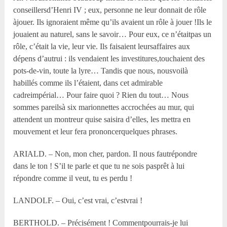
conseillersd’Henri IV ; eux, personne ne leur donnait de rôle
àjouer. Ils ignoraient même qu’ils avaient un rôle à jouer !Ils le
jouaient au naturel, sans le savoir… Pour eux, ce n’étaitpas un
rôle, c’était la vie, leur vie. Ils faisaient leursaffaires aux
dépens d’autrui : ils vendaient les investitures,touchaient des
pots-de-vin, toute la lyre… Tandis que nous, nousvoilà
habillés comme ils l’étaient, dans cet admirable
cadreimpérial… Pour faire quoi ? Rien du tout… Nous
sommes pareilsà six marionnettes accrochées au mur, qui
attendent un montreur quise saisira d’elles, les mettra en
mouvement et leur fera prononcerquelques phrases.
ARIALD. – Non, mon cher, pardon. Il nous fautrépondre
dans le ton ! S’il te parle et que tu ne sois pasprêt à lui
répondre comme il veut, tu es perdu !
LANDOLF. – Oui, c’est vrai, c’estvrai !
BERTHOLD. – Précisément ! Commentpourrais-je lui