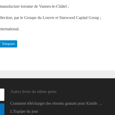
 manufacture lorraine de Vannes-le-Châtel ;
ollection, par le Groupe du Louvre et Starwood Capital Group ;
ternational.
Telegram
Reddit
Autres livres du même genre
Comment télécharger des ebooks gratuits pour Kindle …
L’Equipe du jour