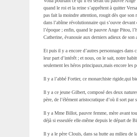
Voilà pourtant ce qu’il en serait du pauvre Ange Pi
quand le roi et la reine s’apprêtent à quitter V
pas fait la moindre attention, rougit dès que son
dans l’abîme révolutionnaire qui s’ouvre devant e
l’époque ; enfin, quand le pauvre Ange Pitou, l’h
Catherine, évanouie aux derniers adieux de son 
Et puis il y a encore d’autres personnages dans 
leur part d’intérêt ; et nous, on le sait, notre h
seulement les héros principaux,mais encore les
Il y a l’abbé Fortier, ce monarchiste rigide,qui b
Il y a ce jeune Gilbert, composé des deux natures
père, de l’élément aristocratique d’où il sort par 
Il y a M
me
Billot, pauvre femme, mère avant tout,
déjà si esseulée elle-même depuis le départ de Bil
Il y a le père Clouïs, dans sa hutte au milieu de l