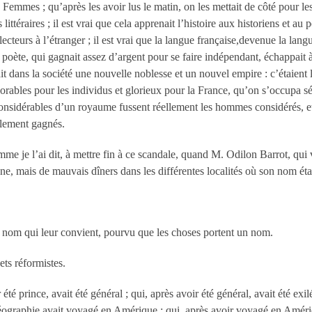
es ; qu’après les avoir lus le matin, on les mettait de côté pour les reli
ttéraires ; il est vrai que cela apprenait l’histoire aux historiens et au p
 lecteurs à l’étranger ; il est vrai que la langue française,devenue la la
le poète, qui gagnait assez d’argent pour se faire indépendant, échappait à
créait dans la société une nouvelle noblesse et un nouvel empire : c’étaient 
norables pour les individus et glorieux pour la France, qu’on s’occupa sé
nsidérables d’un royaume fussent réellement les hommes considérés, et q
blement gagnés.
je l’ai dit, à mettre fin à ce scandale, quand M. Odilon Barrot, qui vou
une, mais de mauvais dîners dans les différentes localités où son nom ét
e nom qui leur convient, pourvu que les choses portent un nom.
ts réformistes.
té prince, avait été général ; qui, après avoir été général, avait été exilé
éographie,avait voyagé en Amérique ; qui, après avoir voyagé en Amériqu