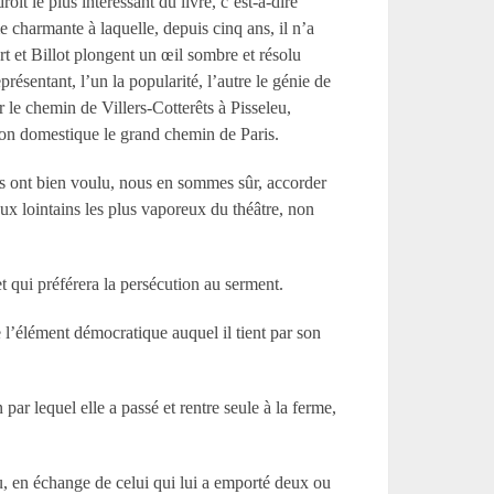
oit le plus intéressant du livre, c’est-à-dire
 charmante à laquelle, depuis cinq ans, il n’a
t et Billot plongent un œil sombre et résolu
ésentant, l’un la popularité, l’autre le génie de
 le chemin de Villers-Cotterêts à Pisseleu,
son domestique le grand chemin de Paris.
rs ont bien voulu, nous en sommes sûr, accorder
aux lointains les plus vaporeux du théâtre, non
et qui préférera la persécution au serment.
 l’élément démocratique auquel il tient par son
ar lequel elle a passé et rentre seule à la ferme,
itou, en échange de celui qui lui a emporté deux ou