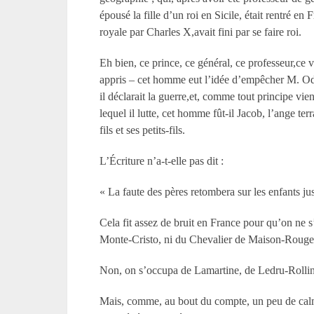
épousé la fille d’un roi en Sicile, était rentré en 
royale par Charles X,avait fini par se faire roi.
Eh bien, ce prince, ce général, ce professeur,ce 
appris – cet homme eut l’idée d’empêcher M. Odil
il déclarait la guerre,et, comme tout principe vi
lequel il lutte, cet homme fût-il Jacob, l’ange te
fils et ses petits-fils.
L’Écriture n’a-t-elle pas dit :
« La faute des pères retombera sur les enfants ju
Cela fit assez de bruit en France pour qu’on ne 
Monte-Cristo, ni du Chevalier de Maison-Rouge,
Non, on s’occupa de Lamartine, de Ledru-Rollin
Mais, comme, au bout du compte, un peu de calme