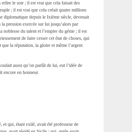
re le soir ; il est vrai que cela faisait des
euple ; il est vrai que cela créait quatre millions
ngue diplomatique depuis le Ixième siècle, devenait
 la pression exercée sur lui jusqu’alors par
la noblesse du talent et l’empire du génie ; il est
rieusement de faire cesser cet état de choses, qui
ue la réputation, la gloire et même l’argent
lait aussi qu’on parlât de lui, eut l’idée de
ait encore en honneur.
, et qui, étant exilé, avait été professeur de
e, avait résidé en Sicile ; qui, après avoir