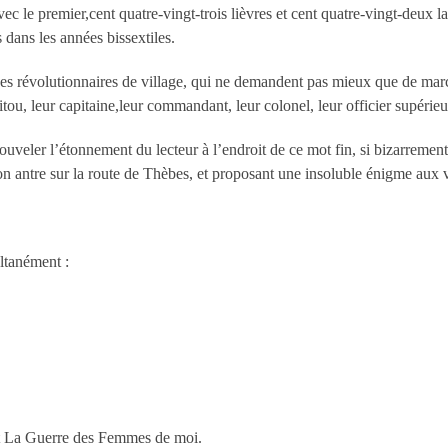
ec le premier,cent quatre-vingt-trois lièvres et cent quatre-vingt-deux la
s dans les années bissextiles.
ces révolutionnaires de village, qui ne demandent pas mieux que de marc
itou, leur capitaine,leur commandant, leur colonel, leur officier supérieu
uveler l’étonnement du lecteur à l’endroit de ce mot fin, si bizarrement
son antre sur la route de Thèbes, et proposant une insoluble énigme aux
ultanément :
t La Guerre des Femmes de moi.