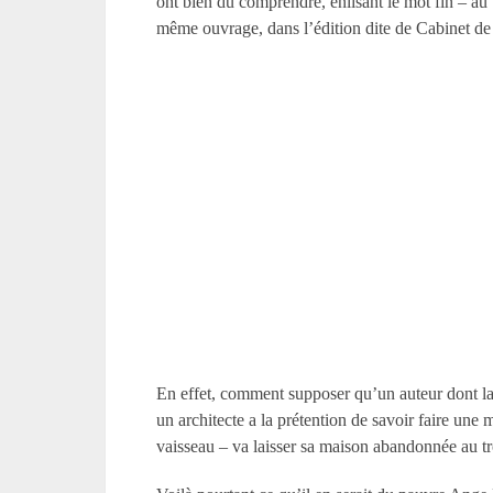
ont bien dû comprendre, enlisant le mot fin – au
même ouvrage, dans l’édition dite de Cabinet de l
En effet, comment supposer qu’un auteur dont la p
un architecte a la prétention de savoir faire une
vaisseau – va laisser sa maison abandonnée au t