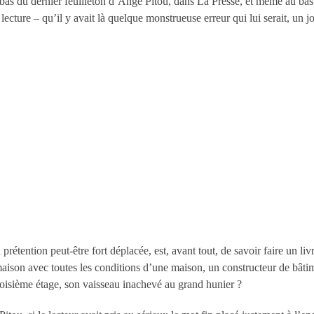
 bas du dernier feuilleton d’Ange Pitou, dans La Presse, et même au ba
ecture – qu’il y avait là quelque monstrueuse erreur qui lui serait, un j
rétention peut-être fort déplacée, est, avant tout, de savoir faire un li
 maison avec toutes les conditions d’une maison, un constructeur de bâti
roisième étage, son vaisseau inachevé au grand hunier ?