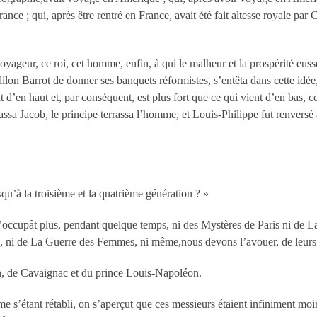
France ; qui, après être rentré en France, avait été fait altesse royale par 
voyageur, ce roi, cet homme, enfin, à qui le malheur et la prospérité euss
on Barrot de donner ses banquets réformistes, s’entêta dans cette idée,
ent d’en haut et, par conséquent, est plus fort que ce qui vient d’en bas
rrassa Jacob, le principe terrassa l’homme, et Louis-Philippe fut renvers
squ’à la troisième et la quatrième génération ? »
s’occupât plus, pendant quelque temps, ni des Mystères de Paris ni de L
 ni de La Guerre des Femmes, ni même,nous devons l’avouer, de leurs 
, de Cavaignac et du prince Louis-Napoléon.
 s’étant rétabli, on s’aperçut que ces messieurs étaient infiniment m