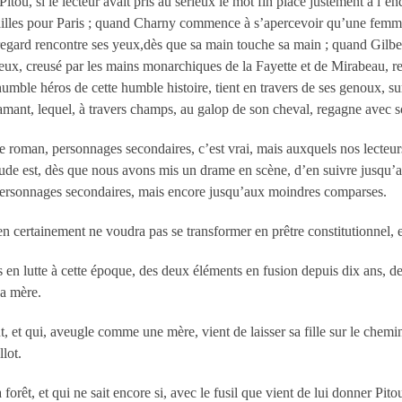
tou, si le lecteur avait pris au sérieux le mot fin placé justement à l’endr
ersailles pour Paris ; quand Charny commence à s’apercevoir qu’une femme
 regard rencontre ses yeux,dès que sa main touche sa main ; quand Gilber
ux, creusé par les mains monarchiques de la Fayette et de Mirabeau, repr
umble héros de cette humble histoire, tient en travers de ses genoux, sur
amant, lequel, à travers champs, au galop de son cheval, regagne avec 
ce roman, personnages secondaires, c’est vrai, mais auxquels nos lecteu
abitude est, dès que nous avons mis un drame en scène, d’en suivre jusqu’
 personnages secondaires, mais encore jusqu’aux moindres comparses.
ien certainement ne voudra pas se transformer en prêtre constitutionnel, 
 en lutte à cette époque, des deux éléments en fusion depuis dix ans, de
sa mère.
 et qui, aveugle comme une mère, vient de laisser sa fille sur le chemin p
lot.
a forêt, et qui ne sait encore si, avec le fusil que vient de lui donner P