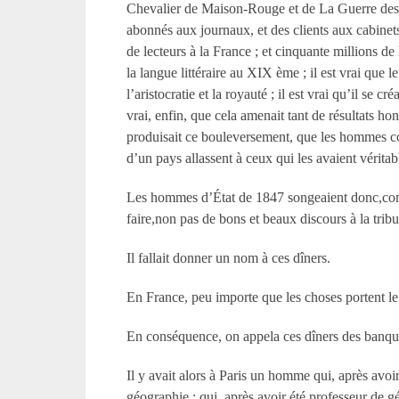
Chevalier de Maison-Rouge et de La Guerre des Femm
abonnés aux journaux, et des clients aux cabinets li
de lecteurs à la France ; et cinquante millions de
la langue littéraire au XIX ème ; il est vrai que 
l’aristocratie et la royauté ; il est vrai qu’il se 
vrai, enfin, que cela amenait tant de résultats ho
produisait ce bouleversement, que les hommes co
d’un pays allassent à ceux qui les avaient vérita
Les hommes d’État de 1847 songeaient donc,comme 
faire,non pas de bons et beaux discours à la trib
Il fallait donner un nom à ces dîners.
En France, peu importe que les choses portent l
En conséquence, on appela ces dîners des banque
Il y avait alors à Paris un homme qui, après avoir é
géographie ; qui, après avoir été professeur de g