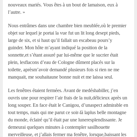
nouveaux mariés. Vous êtes à un bout de lamaison, eux à
l’autre. »
Nous entrâmes dans une chambre bien meublée,où le premier
objet sur lequel je portai la vue fut un lit long desept pieds,
large de six, et si haut qu’il fallait un escabeau pours’y
guinder. Mon hôte m’ayant indiqué la position de la
sonnette,et s’étant assuré par lui-même que le sucrier était
plein, lesflacons d’eau de Cologne dûment placés sur la
toilette, aprèsm’avoir demandé plusieurs fois si rien ne me
manquait, me souhaitaune bonne nuit et me laissa seul.
Les fenêtres étaient fermées. Avant de medéshabiller, j’en
ouvris une pour respirer l’air frais de la nuit,délicieux après un
long souper. En face était le Canigou, d’unaspect admirable en
tout temps, mais qui me parut ce soir-là laplus belle montagne
du monde, éclairé qu’il était par une luneresplendissante. Je
demeurai quelques minutes à contempler sasilhouette
merveilleuse, et j’allais fermer ma fenêtre, lorsque,baissant les