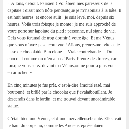
« Allons, debout, Parisien ! Voilàbien mes paresseux de la
capitale ! disait mon hôte pendantque je m’habillais à la hâte. Il
est huit heures, et encore aulit ! je suis levé, moi, depuis six
heures. Voilà trois foisque je monte ; je me suis approché de
votre porte sur lapointe du pied : personne, nul signe de vie.
Cela vous feramal de trop dormir à votre âge. Et ma Vénus
que vous n’avez pasencore vue ! Allons, prenez-moi vite cette
tasse de chocolatde Barcelone… Vraie contrebande… Du
chocolat comme on n’en a pas àParis. Prenez des forces, car
lorsque vous serez devant ma Vénus,on ne pourra plus vous
en arracher. »
En cinq minutes je fus prêt, c’est-à-dire àmoitié rasé, mal
boutonné, et brûlé par le chocolat que j’avalaibouillant. Je
descendis dans le jardin, et me trouvai devant uneadmirable
statue.
C’était bien une Vénus, et d’une merveilleusebeauté. Elle avait
le haut du corps nu, comme les Anciensreprésentaient