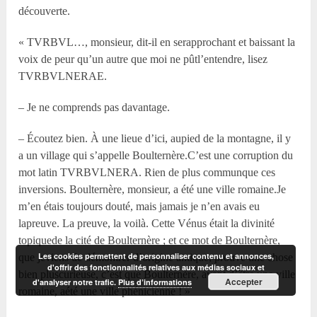
découverte.
« TVRBVL…, monsieur, dit-il en serapprochant et baissant la
voix de peur qu’un autre que moi ne pûtl’entendre, lisez
TVRBVLNERAE.
– Je ne comprends pas davantage.
– Écoutez bien. À une lieue d’ici, aupied de la montagne, il y
a un village qui s’appelle Boulternère.C’est une corruption du
mot latin TVRBVLNERA. Rien de plus communque ces
inversions. Boulternère, monsieur, a été une ville romaine.Je
m’en étais toujours douté, mais jamais je n’en avais eu
lapreuve. La preuve, la voilà. Cette Vénus était la divinité
topiquede la cité de Boulternère ; et ce mot de Boulternère,
Les cookies permettent de personnaliser contenu et annonces,
que jeviens de démontrer d’origine antique, prouve une chose
d'offrir des fonctionnalités relatives aux médias sociaux et
bien pluscurieuse, c’est que Boulternère, avant d’être une ville
Accepter
d'analyser notre trafic.
Plus d’informations
romaine, aété une ville phénicienne ! »