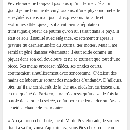
Peyrehorade ne bougeait pas plus qu’un Terme.C’était un
grand jeune homme de vingt-six ans, d’une physionomiebelle
et régulière, mais manquant d’expression. Sa taille et
sesformes athlétiques justifiaient bien la réputation
d’infatigablejoueur de paume qu’on lui faisait dans le pays. Il
était ce soir-làhabillé avec élégance, exactement d’après la
gravure du derniernuméro du Journal des modes. Mais il me
semblait gêné dansses vêtements ; il était roide comme un
piquet dans son col develours, et ne se tournait que tout d’une
pièce. Ses mains grosseset hâlées, ses ongles courts,
contrastaient singulièrement avec soncostume. C’étaient des
mains de laboureur sortant des manches d’undandy. D’ailleurs,
bien qu’il me considérât de la tête aux piedsfort curieusement,
en ma qualité de Parisien, il ne m’adressaqu’une seule fois la
parole dans toute la soirée, ce fut pour medemander où j’avais
acheté la chaîne de ma montre.
« Ah çà ! mon cher hôte, me ditM. de Peyrehorade, le souper
tirant à sa fin, vousm’appartenez, vous êtes chez moi. Je ne