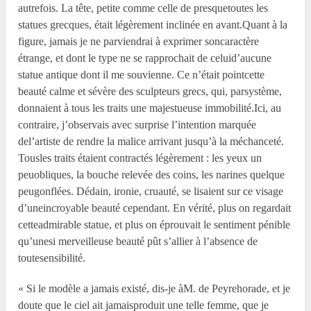
autrefois. La tête, petite comme celle de presquetoutes les
statues grecques, était légèrement inclinée en avant.Quant à la
figure, jamais je ne parviendrai à exprimer soncaractère
étrange, et dont le type ne se rapprochait de celuid’aucune
statue antique dont il me souvienne. Ce n’était pointcette
beauté calme et sévère des sculpteurs grecs, qui, parsystème,
donnaient à tous les traits une majestueuse immobilité.Ici, au
contraire, j’observais avec surprise l’intention marquée
del’artiste de rendre la malice arrivant jusqu’à la méchanceté.
Tousles traits étaient contractés légèrement : les yeux un
peuobliques, la bouche relevée des coins, les narines quelque
peugonflées. Dédain, ironie, cruauté, se lisaient sur ce visage
d’uneincroyable beauté cependant. En vérité, plus on regardait
cetteadmirable statue, et plus on éprouvait le sentiment pénible
qu’unesi merveilleuse beauté pût s’allier à l’absence de
toutesensibilité.
« Si le modèle a jamais existé, dis-je àM. de Peyrehorade, et je
doute que le ciel ait jamaisproduit une telle femme, que je