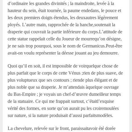
d’ordinaire les grandes divinités ; la maindroite, levée à la
hauteur du sein, était tournée, la paume endedans, le pouce et
les deux premiers doigts étendus, les deuxautres légèrement
ployés. L’autre main, rapprochée de la hanche,soutenait la
draperie qui couvrait la partie inférieure du corps.L’attitude de
cette statue rappelait celle du Joueur de mourrequ’on désigne,
je ne sais trop pourquoi, sous le nom de Germanicus.Peut-être
avait-on voulu représenter la déesse jouant au jeu demourre.
Quoi qu’il en soit, il est impossible de voirquelque chose de
plus parfait que le corps de cette Vénus ;rien de plus suave, de
plus voluptueux que ses contours ; riende plus élégant et de
plus noble que sa draperie. Je m’attendais àquelque ouvrage
du Bas-Empire ; je voyais un chef-d’œuvre dumeilleur temps
de la statuaire. Ce qui me frappait surtout, c’étaitl’exquise
vérité des formes, en sorte qu’on aurait pu les croiremoulées
sur nature, si la nature produisait d’aussi parfaitsmodèles.
La chevelure, relevée sur le front, paraissaitavoir été dorée