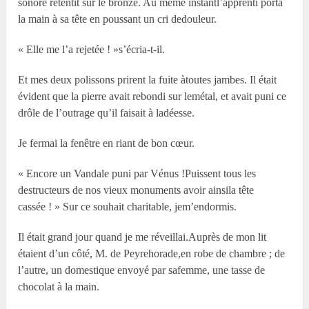
sonore retentit sur le bronze. Au même instantl’apprenti porta
la main à sa tête en poussant un cri dedouleur.
« Elle me l’a rejetée ! »s’écria-t-il.
Et mes deux polissons prirent la fuite àtoutes jambes. Il était
évident que la pierre avait rebondi sur lemétal, et avait puni ce
drôle de l’outrage qu’il faisait à ladéesse.
Je fermai la fenêtre en riant de bon cœur.
« Encore un Vandale puni par Vénus !Puissent tous les
destructeurs de nos vieux monuments avoir ainsila tête
cassée ! » Sur ce souhait charitable, jem’endormis.
Il était grand jour quand je me réveillai.Auprès de mon lit
étaient d’un côté, M. de Peyrehorade,en robe de chambre ; de
l’autre, un domestique envoyé par safemme, une tasse de
chocolat à la main.