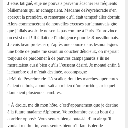
J’étais fatigué, et je ne pouvais parvenir àcacher les fréquents
bâillements qui m’échappaient. Madame dePeyrehorade s’en
aperçut la première, et remarqua qu’il était tempsd’aller dormir.
Alors commencèrent de nouvelles excuses sur lemauvais gîte
que j’allais avoir. Je ne serais pas comme à Paris. Enprovince
on est si mal ! Il fallait de l’indulgence pour lesRoussillonnais.
J’avais beau protester qu’après une course dans lesmontagnes
une botte de paille me serait un coucher délicieux, on mepriait
toujours de pardonner à de pauvres campagnards s’ils ne
metraitaient aussi bien qu’ils l’eussent désiré. Je montai enfin à
lachambre qui m’était destinée, accompagné
deM. de Peyrehorade. L’escalier, dont les marchessupérieures
étaient en bois, aboutissait au milieu d’un corridor,sur lequel
donnaient plusieurs chambres.
« À droite, me dit mon hôte, c’estl’appartement que je destine
à la future madame Alphonse. Votrechambre est au bout du
corridor opposé. Vous sentez bien,ajouta-t-il d’un air qu’il
voulait rendre fin, vous sentez bienqu’il faut isoler de