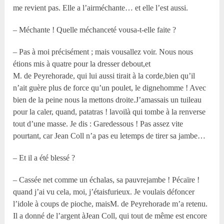
me revient pas. Elle a l’airméchante… et elle l’est aussi.
– Méchante ! Quelle méchanceté vousa-t-elle faite ?
– Pas à moi précisément ; mais vousallez voir. Nous nous
étions mis à quatre pour la dresser debout,et
M. de Peyrehorade, qui lui aussi tirait à la corde,bien qu’il
n’ait guère plus de force qu’un poulet, le dignehomme ! Avec
bien de la peine nous la mettons droite.J’amassais un tuileau
pour la caler, quand, patatras ! lavoilà qui tombe à la renverse
tout d’une masse. Je dis : Garedessous ! Pas assez vite
pourtant, car Jean Coll n’a pas eu letemps de tirer sa jambe…
– Et il a été blessé ?
– Cassée net comme un échalas, sa pauvrejambe ! Pécaïre !
quand j’ai vu cela, moi, j’étaisfurieux. Je voulais défoncer
l’idole à coups de pioche, maisM. de Peyrehorade m’a retenu.
Il a donné de l’argent àJean Coll, qui tout de même est encore