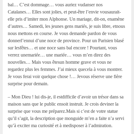
bal… C’est dommage… vous auriez vudanser nos
Catalanes… Elles sont jolies, et peut-être l’envie vousaurait-
elle pris d’imiter mon Alphonse. Un mariage, dit-on, enamène
d’autres… Samedi, les jeunes gens mariés, je suis libre, etnous
nous mettons en course. Je vous demande pardon de vous
donnerl’ennui d’une noce de province. Pour un Parisien blasé
sur lesfêtes… et une noce sans bal encore ! Pourtant, vous
verrez unemariée… une mariée… vous m’en direz des
nouvelles… Mais vous êtesun homme grave et vous ne
regardez plus les femmes. J’ai mieux quecela à vous montrer.
Je vous ferai voir quelque chose !… Jevous réserve une fière
surprise pour demain.
– Mon Dieu ! lui dis-je, il estdifficile d’avoir un trésor dans sa
maison sans que le public ensoit instruit. Je crois deviner la
surprise que vous me préparez.Mais si c’est de votre statue
qu’il s’agit, la description que monguide m’en a faite n’a servi
qu’à exciter ma curiosité et à medisposer à l’admiration.