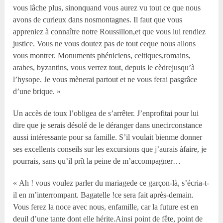
vous lâche plus, sinonquand vous aurez vu tout ce que nous
avons de curieux dans nosmontagnes. Il faut que vous
appreniez à connaître notre Roussillon,et que vous lui rendiez
justice. Vous ne vous doutez pas de tout ceque nous allons
vous montrer. Monuments phéniciens, celtiques,romains,
arabes, byzantins, vous verrez tout, depuis le cèdrejusqu’à
l’hysope. Je vous mènerai partout et ne vous ferai pasgrâce
d’une brique. »
Un accès de toux l’obligea de s’arrêter. J’enprofitai pour lui
dire que je serais désolé de le déranger dans unecirconstance
aussi intéressante pour sa famille. S’il voulait bienme donner
ses excellents conseils sur les excursions que j’aurais àfaire, je
pourrais, sans qu’il prît la peine de m’accompagner…
« Ah ! vous voulez parler du mariagede ce garçon-là, s’écria-t-
il en m’interrompant. Bagatelle !ce sera fait après-demain.
Vous ferez la noce avec nous, enfamille, car la future est en
deuil d’une tante dont elle hérite.Ainsi point de fête, point de