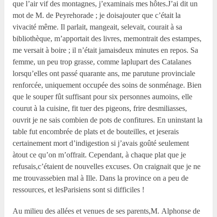
que l’air vif des montagnes, j’examinais mes hôtes.J’ai dit un
mot de M. de Peyrehorade ; je doisajouter que c’était la
vivacité même. Il parlait, mangeait, selevait, courait à sa
bibliothèque, m’apportait des livres, memontrait des estampes,
me versait à boire ; il n’était jamaisdeux minutes en repos. Sa
femme, un peu trop grasse, comme laplupart des Catalanes
lorsqu’elles ont passé quarante ans, me parutune provinciale
renforcée, uniquement occupée des soins de sonménage. Bien
que le souper fût suffisant pour six personnes aumoins, elle
courut à la cuisine, fit tuer des pigeons, frire desmiliasses,
ouvrit je ne sais combien de pots de confitures. En uninstant la
table fut encombrée de plats et de bouteilles, et jeserais
certainement mort d’indigestion si j’avais goûté seulement
àtout ce qu’on m’offrait. Cependant, à chaque plat que je
refusais,c’étaient de nouvelles excuses. On craignait que je ne
me trouvassebien mal à Ille. Dans la province on a peu de
ressources, et lesParisiens sont si difficiles !
Au milieu des allées et venues de ses parents,M. Alphonse de