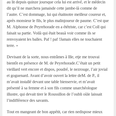
au lit depuis quinze joursque cela lui est arrivé, et le médecin
dit qu’il ne marchera jamaisde cette jambe-là comme de
l’autre. C’est dommage, lui qui étaitnotre meilleur coureur et,
après monsieur le fils, le plus malinjoueur de paume. C’est que
M. Alphonse de Peyrehorade en a ététriste, car c’est Coll qui
faisait sa partie. Voilà qui était beauà voir comme ils se
renvoyaient les balles. Paf ! paf !Jamais elles ne touchaient
terre. »
Devisant de la sorte, nous entrâmes à Ille, etje me trouvai
bientôt en présence de M. de Peyrehorade.C’était un petit
vieillard vert encore et dispos, poudré, le nezrouge, l’air jovial
et goguenard. Avant d’avoir ouvert la lettre deM. de P., il
m’avait installé devant une table bienservie, et m’avait
présenté à sa femme et à son fils comme unarchéologue
illustre, qui devait tirer le Roussillon de l’oubli oùle laissait
l’indifférence des savants.
Tout en mangeant de bon appétit, car rien nedispose mieux