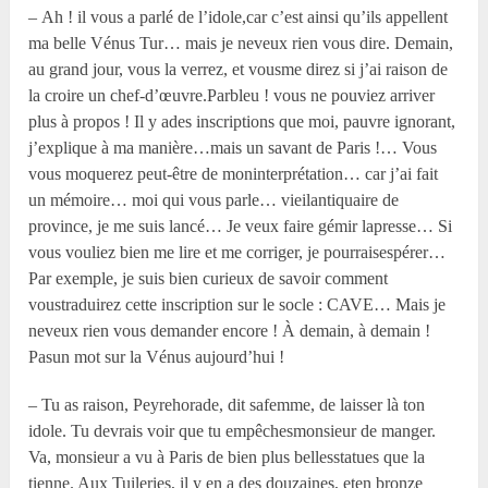
– Ah ! il vous a parlé de l’idole,car c’est ainsi qu’ils appellent
ma belle Vénus Tur… mais je neveux rien vous dire. Demain,
au grand jour, vous la verrez, et vousme direz si j’ai raison de
la croire un chef-d’œuvre.Parbleu ! vous ne pouviez arriver
plus à propos ! Il y ades inscriptions que moi, pauvre ignorant,
j’explique à ma manière…mais un savant de Paris !… Vous
vous moquerez peut-être de moninterprétation… car j’ai fait
un mémoire… moi qui vous parle… vieilantiquaire de
province, je me suis lancé… Je veux faire gémir lapresse… Si
vous vouliez bien me lire et me corriger, je pourraisespérer…
Par exemple, je suis bien curieux de savoir comment
voustraduirez cette inscription sur le socle : CAVE… Mais je
neveux rien vous demander encore ! À demain, à demain !
Pasun mot sur la Vénus aujourd’hui !
– Tu as raison, Peyrehorade, dit safemme, de laisser là ton
idole. Tu devrais voir que tu empêchesmonsieur de manger.
Va, monsieur a vu à Paris de bien plus bellesstatues que la
tienne. Aux Tuileries, il y en a des douzaines, eten bronze