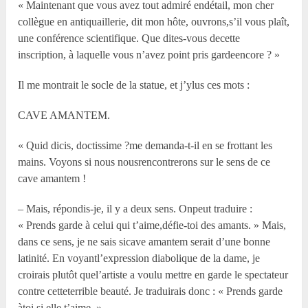
« Maintenant que vous avez tout admiré endétail, mon cher
collègue en antiquaillerie, dit mon hôte, ouvrons,s’il vous plaît,
une conférence scientifique. Que dites-vous decette
inscription, à laquelle vous n’avez point pris gardeencore ? »
Il me montrait le socle de la statue, et j’ylus ces mots :
CAVE AMANTEM.
« Quid dicis, doctissime ?me demanda-t-il en se frottant les
mains. Voyons si nous nousrencontrerons sur le sens de ce
cave amantem !
– Mais, répondis-je, il y a deux sens. Onpeut traduire :
« Prends garde à celui qui t’aime,défie-toi des amants. » Mais,
dans ce sens, je ne sais sicave amantem serait d’une bonne
latinité. En voyantl’expression diabolique de la dame, je
croirais plutôt quel’artiste a voulu mettre en garde le spectateur
contre cetteterrible beauté. Je traduirais donc : « Prends garde
àtoi si elle t’aime. »