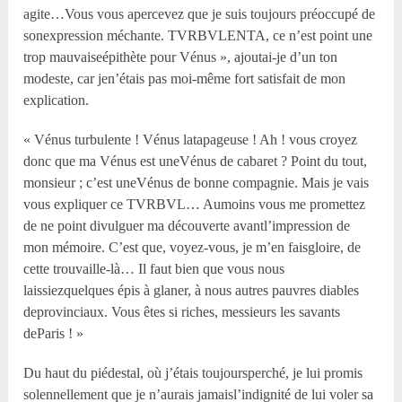
agite…Vous vous apercevez que je suis toujours préoccupé de
sonexpression méchante. TVRBVLENTA, ce n’est point une
trop mauvaiseépithète pour Vénus », ajoutai-je d’un ton
modeste, car jen’étais pas moi-même fort satisfait de mon
explication.
« Vénus turbulente ! Vénus latapageuse ! Ah ! vous croyez
donc que ma Vénus est uneVénus de cabaret ? Point du tout,
monsieur ; c’est uneVénus de bonne compagnie. Mais je vais
vous expliquer ce TVRBVL… Aumoins vous me promettez
de ne point divulguer ma découverte avantl’impression de
mon mémoire. C’est que, voyez-vous, je m’en faisgloire, de
cette trouvaille-là… Il faut bien que vous nous
laissiezquelques épis à glaner, à nous autres pauvres diables
deprovinciaux. Vous êtes si riches, messieurs les savants
deParis ! »
Du haut du piédestal, où j’étais toujoursperché, je lui promis
solennellement que je n’aurais jamaisl’indignité de lui voler sa