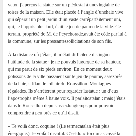
yeux, j’aperçus la statue sur un piédestal à unevingtaine de
toises de la maison. Elle était placée à l’angle d’unehaie vive
qui séparait un petit jardin d’un vaste carréparfaitement uni,
qui, je l’appris plus tard, était le jeu de paumede la ville. Ce
terrain, propriété de M. de Peyrehorade,avait été cédé par lui à
la commune, sur les pressantessollicitations de son fils.
À la distance où j’étais, il m’était difficilede distinguer
l’attitude de la statue ; je ne pouvais jugerque de sa hauteur,
qui me parut de six pieds environ. En ce moment,deux
polissons de la ville passaient sur le jeu de paume, assezprès
de la haie, sifflant le joli air du Roussillon :Montagnes
régalades. Ils s’arrêtèrent pour regarder lastatue ; un d’eux
l’apostropha même à haute voix. Il parlaitcatalan ; mais j’étais
dans le Roussillon depuis assezlongtemps pour pouvoir
comprendre à peu près ce qu’il disait.
« Te voilà donc, coquine ! (Le termecatalan était plus
énergique.) Te voilà ! disait-il. C’estdonc toi qui as cassé la