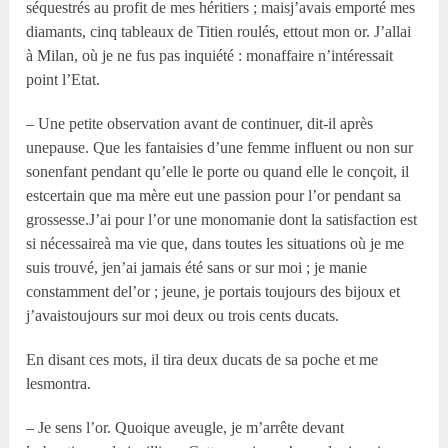
séquestrés au profit de mes héritiers ; maisj’avais emporté mes
diamants, cinq tableaux de Titien roulés, ettout mon or. J’allai
à Milan, où je ne fus pas inquiété : monaffaire n’intéressait
point l’Etat.
– Une petite observation avant de continuer, dit-il après
unepause. Que les fantaisies d’une femme influent ou non sur
sonenfant pendant qu’elle le porte ou quand elle le conçoit, il
estcertain que ma mère eut une passion pour l’or pendant sa
grossesse.J’ai pour l’or une monomanie dont la satisfaction est
si nécessaireà ma vie que, dans toutes les situations où je me
suis trouvé, jen’ai jamais été sans or sur moi ; je manie
constamment del’or ; jeune, je portais toujours des bijoux et
j’avaistoujours sur moi deux ou trois cents ducats.
En disant ces mots, il tira deux ducats de sa poche et me
lesmontra.
– Je sens l’or. Quoique aveugle, je m’arrête devant