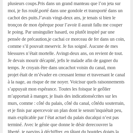
plusieurs coups.Pris dans un grand manteau que l’on jeta sur
moi, je fus roulé,porté dans une gondole et transporté dans un
cachot des puits.J’avais vingt-deux ans, je tenais si bien le
tronçon de mon épéeque pour l’avoir il aurait fallu me couper
le poing. Par unsingulier hasard, ou plutôt inspiré par une
pensée de précaution,je cachai ce morceau de fer dans un coin,
comme s’il pouvait meservir. Je fus soigné. Aucune de mes
blessures n’était mortelle. Avingt-deux ans, on revient de tout.
Je devais mourir décapité, jefis le malade afin de gagner du
temps. Je croyais être dans uncachot voisin du canal, mon
projet était de m’évader en creusant lemur et traversant le canal
à la nage, au risque de me noyer. Voicisur quels raisonnements
s’appuyait mon espérance. Toutes les foisque le geôlier
m’apportait à manger, je lisais des indicationsécrites sur les
murs, comme : côté du palais, côté du canal, côtédu souterrain,
et je finis par apercevoir un plan dont le sensm’inquiétait peu,
mais explicable par l’état actuel du palais ducalqui n’est pas
terminé. Avec le génie que donne le désir derecouvrer la
liberté, je parvins à déchiffrer, en tâtant du boutdes doigts la