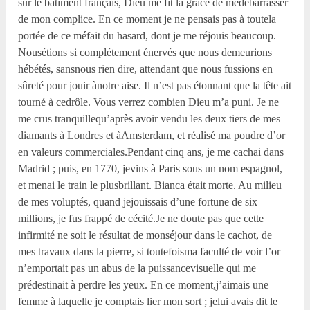
sur le bâtiment français, Dieu me fit la grâce de medébarrasser
de mon complice. En ce moment je ne pensais pas à toutela
portée de ce méfait du hasard, dont je me réjouis beaucoup.
Nousétions si complétement énervés que nous demeurions
hébétés, sansnous rien dire, attendant que nous fussions en
sûreté pour jouir ànotre aise. Il n’est pas étonnant que la tête ait
tourné à cedrôle. Vous verrez combien Dieu m’a puni. Je ne
me crus tranquillequ’après avoir vendu les deux tiers de mes
diamants à Londres et àAmsterdam, et réalisé ma poudre d’or
en valeurs commerciales.Pendant cinq ans, je me cachai dans
Madrid ; puis, en 1770, jevins à Paris sous un nom espagnol,
et menai le train le plusbrillant. Bianca était morte. Au milieu
de mes voluptés, quand jejouissais d’une fortune de six
millions, je fus frappé de cécité.Je ne doute pas que cette
infirmité ne soit le résultat de monséjour dans le cachot, de
mes travaux dans la pierre, si toutefoisma faculté de voir l’or
n’emportait pas un abus de la puissancevisuelle qui me
prédestinait à perdre les yeux. En ce moment,j’aimais une
femme à laquelle je comptais lier mon sort ; jelui avais dit le