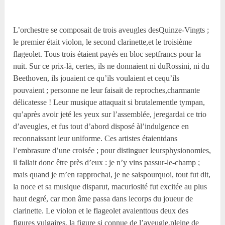
L’orchestre se composait de trois aveugles desQuinze-Vingts ;
le premier était violon, le second clarinette,et le troisième
flageolet. Tous trois étaient payés en bloc septfrancs pour la
nuit. Sur ce prix-là, certes, ils ne donnaient ni duRossini, ni du
Beethoven, ils jouaient ce qu’ils voulaient et cequ’ils
pouvaient ; personne ne leur faisait de reproches,charmante
délicatesse ! Leur musique attaquait si brutalementle tympan,
qu’après avoir jeté les yeux sur l’assemblée, jeregardai ce trio
d’aveugles, et fus tout d’abord disposé àl’indulgence en
reconnaissant leur uniforme. Ces artistes étaientdans
l’embrasure d’une croisée ; pour distinguer leursphysionomies,
il fallait donc être près d’eux : je n’y vins passur-le-champ ;
mais quand je m’en rapprochai, je ne saispourquoi, tout fut dit,
la noce et sa musique disparut, macuriosité fut excitée au plus
haut degré, car mon âme passa dans lecorps du joueur de
clarinette. Le violon et le flageolet avaienttous deux des
figures vulgaires, la figure si connue de l’aveugle,pleine de