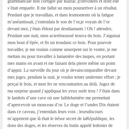
grammaticale non corrigée par Balzac.]convoitées et dont elle
s’était emparée. Il me fallut un mois pourarriver à un résultat.
Pendant que je travaillais, et dans lesmoments où la fatigue
m’anéantissait, j’entendais le son de l’or,je voyais de l’or
devant moi, j’étais ébloui par desdiamants ! Oh ! attendez.
Pendant une nuit, mon acierémoussé trouva du bois. J’aiguisai
mon bout d’épée, et fis un troudans ce bois. Pour pouvoir
travailler, je me roulais comme unserpent sur le ventre, je me
mettais nu pour travailler à lamanière des taupes, en portant
mes mains en avant et me faisant dela pierre même un point
d’appui. La surveille du jour où je devaiscomparaître devant
mes juges, pendant la nuit, je voulus tenter undernier effort ; je
perçai le bois, et mon fer ne rencontrarien au delà. Jugez de
ma surprise quand j’appliquai les yeux surle trou ! J’étais dans
le lambris d’une cave où une faiblelumière me permettait
d’apercevoir un monceau d’or. Le doge et l’undes Dix étaient
dans ce caveau, j’entendais leurs voix ; leursdiscours
m’apprirent que là était le trésor secret de laRépublique, les
dons des doges, et les réserves du butin appelé ledenier de