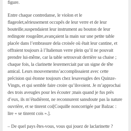
figure.
Entre chaque contredanse, le violon et le
flageolet,sérieusement occupés de leur verre et de leur
bouteille,suspendaient leur instrument au bouton de leur
redingote rougeâtre,avançaient la main sur une petite table
placée dans l’embrasure dela croisée où était leur cantine, et
offraient toujours à l’Italienun verre plein qu’il ne pouvait
prendre lui-même, car la table setrouvait derrière sa chaise ;
chaque fois, la clarinette lesremerciait par un signe de tête
amical. Leurs mouvementss’accomplissaient avec cette
précision qui étonne toujours chez lesaveugles des Quinze-
Vingts, et qui semble faire croire qu’ilsvoient. Je m’approchai
des trois aveugles pour les écouter ;mais quand je fus près
d’eux, ils m’étudièrent, ne reconnurent sansdoute pas la nature
ouvrière, et se tinrent coi[Coquille noncorrigée par Balzac :
lire « se tinrent cois ».].
– De quel pays êtes-vous, vous qui jouez de laclarinette ?