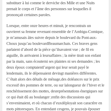
substituer à lui comme le derviche des Mille et une Nuits
prenait le corps et l’âme des personnes sur lesquelles il
prononçait certaines paroles.
Lorsque, entre onze heures et minuit, je rencontrais un
ouvrieret sa femme revenant ensemble de l’Ambigu-Comique,
je m’amusais àles suivre depuis le boulevard du Pont-aux-
Choux jusqu’au boulevardBeaumarchais. Ces braves gens
parlaient d’abord de la pièce qu’ilsavaient vue ; de fil en
aiguille, ils arrivaient à leursaffaires ; la mère tirait son enfant
par la main, sans écouterni ses plaintes ni ses demandes ; les
deux époux comptaientl’argent qui leur serait payé le
lendemain, ils le dépensaient devingt manières différentes.
C’était alors des détails de ménage,des doléances sur le prix
excessif des pommes de terre, ou sur lalongueur de l’hiver et le
renchérissement des mottes, desreprésentations énergiques sur
ce qui était dû au boulanger ;enfin des discussions qui
s’envenimaient, et où chacun d’euxdéployait son caractère en
mots pittoresques. En entendant cesgens, je pouvais épouser