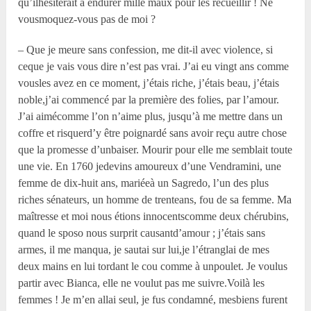
qu’ilhésiterait à endurer mille maux pour les recueillir ! Ne
vousmoquez-vous pas de moi ?
– Que je meure sans confession, me dit-il avec violence, si
ceque je vais vous dire n’est pas vrai. J’ai eu vingt ans comme
vousles avez en ce moment, j’étais riche, j’étais beau, j’étais
noble,j’ai commencé par la première des folies, par l’amour.
J’ai aimécomme l’on n’aime plus, jusqu’à me mettre dans un
coffre et risquerd’y être poignardé sans avoir reçu autre chose
que la promesse d’unbaiser. Mourir pour elle me semblait toute
une vie. En 1760 jedevins amoureux d’une Vendramini, une
femme de dix-huit ans, mariéeà un Sagredo, l’un des plus
riches sénateurs, un homme de trenteans, fou de sa femme. Ma
maîtresse et moi nous étions innocentscomme deux chérubins,
quand le sposo nous surprit causantd’amour ; j’étais sans
armes, il me manqua, je sautai sur lui,je l’étranglai de mes
deux mains en lui tordant le cou comme à unpoulet. Je voulus
partir avec Bianca, elle ne voulut pas me suivre.Voilà les
femmes ! Je m’en allai seul, je fus condamné, mesbiens furent