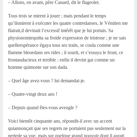
– Allons, en avant, père Canard, dit le flageolet.
Tous trois se mirent à jouer ; mais pendant le temps
qu’ilsmirent à exécuter les quatre contredanses, le Vénitien me
flairait,il devinait l’excessif intérêt que je lui portais. Sa
physionomiequitta sa froide expression de tristesse ; je ne sais
quelleespérance égaya tous ses traits, se coula comme une
flamme bleuedans ses rides ; il sourit, et s’essuya le front, ce
frontaudacieux et terrible ; enfin il devint gai comme un
homme quimonte sur son dada.
– Quel âge avez-vous ? lui demandai-je.
– Quatre-vingt deux ans !
– Depuis quand êtes-vous aveugle ?
Voici bientôt cinquante ans, répondit-il avec un accent
quiannonçait que ses regrets ne portaient pas seulement sur la
pertede sa vue, mais sur quelque grand pouvoir dont il aurait