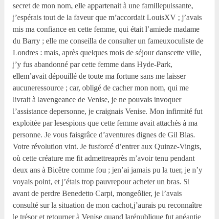
secret de mon nom, elle appartenait à une famillepuissante,
j’espérais tout de la faveur que m’accordait LouisXV ; j’avais
mis ma confiance en cette femme, qui était l’amiede madame
du Barry ; elle me conseilla de consulter un fameuxoculiste de
Londres : mais, après quelques mois de séjour danscette ville,
j’y fus abandonné par cette femme dans Hyde-Park,
ellem’avait dépouillé de toute ma fortune sans me laisser
aucuneressource ; car, obligé de cacher mon nom, qui me
livrait à lavengeance de Venise, je ne pouvais invoquer
l’assistance depersonne, je craignais Venise. Mon infirmité fut
exploitée par lesespions que cette femme avait attachés à ma
personne. Je vous faisgrâce d’aventures dignes de Gil Blas.
Votre révolution vint. Je fusforcé d’entrer aux Quinze-Vingts,
où cette créature me fit admettreaprès m’avoir tenu pendant
deux ans à Bicêtre comme fou ; jen’ai jamais pu la tuer, je n’y
voyais point, et j’étais trop pauvrepour acheter un bras. Si
avant de perdre Benedetto Carpi, mongeôlier, je l’avais
consulté sur la situation de mon cachot,j’aurais pu reconnaître
le trésor et retourner à Venise quand larépublique fut anéantie