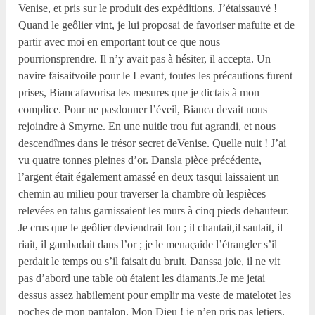
Venise, et pris sur le produit des expéditions. J’étaissauvé !
Quand le geôlier vint, je lui proposai de favoriser mafuite et de
partir avec moi en emportant tout ce que nous
pourrionsprendre. Il n’y avait pas à hésiter, il accepta. Un
navire faisaitvoile pour le Levant, toutes les précautions furent
prises, Biancafavorisa les mesures que je dictais à mon
complice. Pour ne pasdonner l’éveil, Bianca devait nous
rejoindre à Smyrne. En une nuitle trou fut agrandi, et nous
descendîmes dans le trésor secret deVenise. Quelle nuit ! J’ai
vu quatre tonnes pleines d’or. Dansla pièce précédente,
l’argent était également amassé en deux tasqui laissaient un
chemin au milieu pour traverser la chambre où lespièces
relevées en talus garnissaient les murs à cinq pieds dehauteur.
Je crus que le geôlier deviendrait fou ; il chantait,il sautait, il
riait, il gambadait dans l’or ; je le menaçaide l’étrangler s’il
perdait le temps ou s’il faisait du bruit. Danssa joie, il ne vit
pas d’abord une table où étaient les diamants.Je me jetai
dessus assez habilement pour emplir ma veste de matelotet les
poches de mon pantalon. Mon Dieu ! je n’en pris pas letiers.