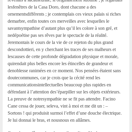
lesfenêtres de la Casa Doro, dont chacune a des
ornementsdifférents ; je contemplais ces vieux palais si riches
demarbre, enfin toutes ces merveilles avec lesquelles le
savantsympathise d’autant plus qu’il les colore à son gré, et
nedépoétise pas ses rêves par le spectacle de la réalité.
Jeremontais le cours de la vie de ce rejeton du plus grand
descondottieri, en y cherchant les traces de ses malheurs et
lescauses de cette profonde dégradation physique et morale,
quirendait plus belles encore les étincelles de grandeur et
denoblesse ranimées en ce moment. Nos pensées étaient sans
doutecommunes, car je crois que la cécité rend les
communicationsintellectuelles beaucoup plus rapides en
défendant à l’attention des’éparpiller sur les objets extérieurs.
La preuve de notresympathie ne se fit pas attendre. Facino
Cane cessa de jouer, seleva, vint à moi et me dit un : –
Sortons ! qui produisit surmoi l’effet d’une douche électrique.
Je lui donnai le bras, et nousnous en allâmes.