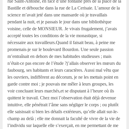
rue Saint-Antoine, en face d’une fontaine près de la place de la
Bastille et débouche dans la rue de La Cerisaie. L’amour de la
science m’avait jeté dans une mansarde où je travaillais
pendant la nuit, et je passais le jour dans une bibliothèque
voisine, celle de MONSIEUR. Je vivais frugalement, j’avais
accepté toutes les conditions de la vie monastique, si
nécessaire aux travailleurs.Quand il faisait beau, à peine me
promenais-je sur le boulevard Bourdon. Une seule passion
m’entraînait en dehors de mes habitudes studieuses ; mais
n’était-ce pas encore de l’étude ?j’allais observer les mœurs du
faubourg, ses habitants et leurs caractères. Aussi mal vêtu que
les ouvriers, indifférent au décorum, je ne les mettais point en
garde contre moi ; je pouvais me mêler à leurs groupes, les
voir concluant leurs marchés,et se disputant à l’heure où ils
quittent le travail. Chez moi l’observation était déjà devenue
intuitive, elle pénétrait l’âme sans négliger le corps ; ou plutôt
elle saisissait si bien les détails extérieurs, qu’elle allait sur-le-
champ au delà ; elle me donnait la faculté de vivre de la vie de
l’individu sur laquelle elle s’exerçait, en me permettant de me