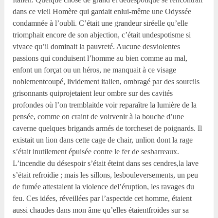
dans ce vieil Homère qui gardait enlui-même une Odyssée
condamnée à l’oubli. C’était une grandeur siréelle qu’elle
triomphait encore de son abjection, c’était undespotisme si
vivace qu’il dominait la pauvreté. Aucune desviolentes
passions qui conduisent l’homme au bien comme au mal,
enfont un forçat ou un héros, ne manquait à ce visage
noblementcoupé, lividement italien, ombragé par des sourcils
grisonnants quiprojetaient leur ombre sur des cavités
profondes où l’on tremblaitde voir reparaître la lumière de la
pensée, comme on craint de voirvenir à la bouche d’une
caverne quelques brigands armés de torcheset de poignards. Il
existait un lion dans cette cage de chair, unlion dont la rage
s’était inutilement épuisée contre le fer de sesbarreaux.
L’incendie du désespoir s’était éteint dans ses cendres,la lave
s’était refroidie ; mais les sillons, lesbouleversements, un peu
de fumée attestaient la violence del’éruption, les ravages du
feu. Ces idées, réveillées par l’aspectde cet homme, étaient
aussi chaudes dans mon âme qu’elles étaientfroides sur sa