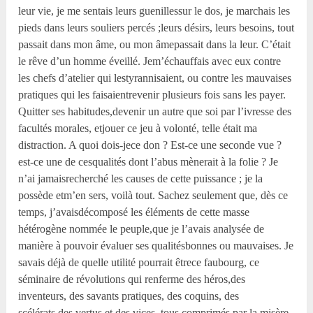
leur vie, je me sentais leurs guenillessur le dos, je marchais les
pieds dans leurs souliers percés ;leurs désirs, leurs besoins, tout
passait dans mon âme, ou mon âmepassait dans la leur. C’était
le rêve d’un homme éveillé. Jem’échauffais avec eux contre
les chefs d’atelier qui lestyrannisaient, ou contre les mauvaises
pratiques qui les faisaientrevenir plusieurs fois sans les payer.
Quitter ses habitudes,devenir un autre que soi par l’ivresse des
facultés morales, etjouer ce jeu à volonté, telle était ma
distraction. A quoi dois-jece don ? Est-ce une seconde vue ?
est-ce une de cesqualités dont l’abus mènerait à la folie ? Je
n’ai jamaisrecherché les causes de cette puissance ; je la
possède etm’en sers, voilà tout. Sachez seulement que, dès ce
temps, j’avaisdécomposé les éléments de cette masse
hétérogène nommée le peuple,que je l’avais analysée de
manière à pouvoir évaluer ses qualitésbonnes ou mauvaises. Je
savais déjà de quelle utilité pourrait êtrece faubourg, ce
séminaire de révolutions qui renferme des héros,des
inventeurs, des savants pratiques, des coquins, des
scélérats,des vertus et des vices, tous comprimés par la misère,