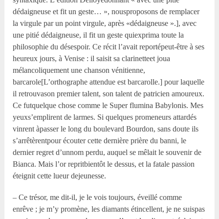
dédaigneuse et fit un geste… », nousproposons de remplacer
la virgule par un point virgule, après «dédaigneuse ».], avec
une pitié dédaigneuse, il fit un geste quiexprima toute la
philosophie du désespoir. Ce récit l’avait reportépeut-être à ses
heureux jours, à Venise : il saisit sa clarinetteet joua
mélancoliquement une chanson vénitienne,
barcarole[L’orthographe attendue est barcarolle.] pour laquelle
il retrouvason premier talent, son talent de patricien amoureux.
Ce futquelque chose comme le Super flumina Babylonis. Mes
yeuxs’emplirent de larmes. Si quelques promeneurs attardés
vinrent àpasser le long du boulevard Bourdon, sans doute ils
s’arrêtèrentpour écouter cette dernière prière du banni, le
dernier regret d’unnom perdu, auquel se mêlait le souvenir de
Bianca. Mais l’or repritbientôt le dessus, et la fatale passion
éteignit cette lueur dejeunesse.
– Ce trésor, me dit-il, je le vois toujours, éveillé comme
enrêve ; je m’y promène, les diamants étincellent, je ne suispas