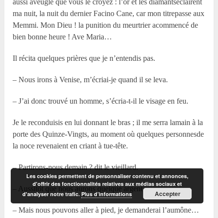
aussi aveugle que vous le croyez : l’or et les diamantséclairent
ma nuit, la nuit du dernier Facino Cane, car mon titrepasse aux
Memmi. Mon Dieu ! la punition du meurtrier acommencé de
bien bonne heure ! Ave Maria…
Il récita quelques prières que je n’entendis pas.
– Nous irons à Venise, m’écriai-je quand il se leva.
– J’ai donc trouvé un homme, s’écria-t-il le visage en feu.
Je le reconduisis en lui donnant le bras ; il me serra lamain à la
porte des Quinze-Vingts, au moment où quelques personnesde
la noce revenaient en criant à tue-tête.
– Partirons-nous demain ? dit le vieillard.
Les cookies permettent de personnaliser contenu et annonces,
d'offrir des fonctionnalités relatives aux médias sociaux et
– Aussitôt que nous aurons quelque argent.
Accepter
d'analyser notre trafic.
Plus d’informations
– Mais nous pouvons aller à pied, je demanderai l’aumône…