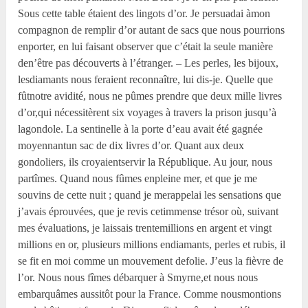
Sous cette table étaient des lingots d’or. Je persuadai àmon
compagnon de remplir d’or autant de sacs que nous pourrions
enporter, en lui faisant observer que c’était la seule manière
den’être pas découverts à l’étranger. – Les perles, les bijoux,
lesdiamants nous feraient reconnaître, lui dis-je. Quelle que
fûtnotre avidité, nous ne pûmes prendre que deux mille livres
d’or,qui nécessitèrent six voyages à travers la prison jusqu’à
lagondole. La sentinelle à la porte d’eau avait été gagnée
moyennantun sac de dix livres d’or. Quant aux deux
gondoliers, ils croyaientservir la République. Au jour, nous
partîmes. Quand nous fûmes enpleine mer, et que je me
souvins de cette nuit ; quand je merappelai les sensations que
j’avais éprouvées, que je revis cetimmense trésor où, suivant
mes évaluations, je laissais trentemillions en argent et vingt
millions en or, plusieurs millions endiamants, perles et rubis, il
se fit en moi comme un mouvement defolie. J’eus la fièvre de
l’or. Nous nous fîmes débarquer à Smyrne,et nous nous
embarquâmes aussitôt pour la France. Comme nousmontions