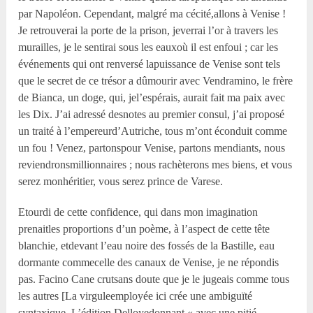
par Napoléon. Cependant, malgré ma cécité,allons à Venise !
Je retrouverai la porte de la prison, jeverrai l’or à travers les
murailles, je le sentirai sous les eauxoù il est enfoui ; car les
événements qui ont renversé lapuissance de Venise sont tels
que le secret de ce trésor a dûmourir avec Vendramino, le frère
de Bianca, un doge, qui, jel’espérais, aurait fait ma paix avec
les Dix. J’ai adressé desnotes au premier consul, j’ai proposé
un traité à l’empereurd’Autriche, tous m’ont éconduit comme
un fou ! Venez, partonspour Venise, partons mendiants, nous
reviendronsmillionnaires ; nous rachèterons mes biens, et vous
serez monhéritier, vous serez prince de Varese.
Etourdi de cette confidence, qui dans mon imagination
prenaitles proportions d’un poème, à l’aspect de cette tête
blanchie, etdevant l’eau noire des fossés de la Bastille, eau
dormante commecelle des canaux de Venise, je ne répondis
pas. Facino Cane crutsans doute que je le jugeais comme tous
les autres [La virguleemployée ici crée une ambiguïté
syntaxique. L’édition Delloyedonnant « avec une pitié