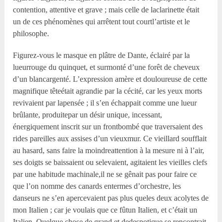
contention, attentive et grave ; mais celle de laclarinette était
un de ces phénomènes qui arrêtent tout courtl’artiste et le
philosophe.
Figurez-vous le masque en plâtre de Dante, éclairé par la
lueurrouge du quinquet, et surmonté d’une forêt de cheveux
d’un blancargenté. L’expression amère et douloureuse de cette
magnifique têteétait agrandie par la cécité, car les yeux morts
revivaient par lapensée ; il s’en échappait comme une lueur
brûlante, produitepar un désir unique, incessant,
énergiquement inscrit sur un frontbombé que traversaient des
rides pareilles aux assises d’un vieuxmur. Ce vieillard soufflait
au hasard, sans faire la moindreattention à la mesure ni à l’air,
ses doigts se baissaient ou selevaient, agitaient les vieilles clefs
par une habitude machinale,il ne se gênait pas pour faire ce
que l’on nomme des canards entermes d’orchestre, les
danseurs ne s’en apercevaient pas plus queles deux acolytes de
mon Italien ; car je voulais que ce fûtun Italien, et c’était un
Italien. Quelque chose de grand et dedespotique se rencontrait