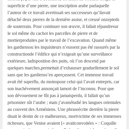
superficie d’une pierre, une inscription arabe parlaquelle
l’auteur de ce travail avertissait ses successeurs qu’ilavait
détaché deux pierres de la dernière assise, et creusé onzepieds
de souterrain. Pour continuer son œuvre, il fallait répandresur
le sol même du cachot les parcelles de pierre et de
mortierproduites par le travail de l’excavation. Quand même
les gardiensou les inquisiteurs n’eussent pas été rassurés par la
constructionde l’édifice qui n’exigeait qu’une surveillance
extérieure, ladisposition des puits, où l’on descend par
quelques marches,permettait d’exhausser graduellement le sol
sans que les gardienss’en aperçussent. Cet immense travail
avait été superflu, du moinspour celui qui l’avait entrepris, car
son inachèvement annonçait lamort de l’inconnu. Pour que
son dévouement ne fût pas à jamaisperdu, il fallait qu’un
prisonnier sût l’arabe ; mais j’avaisétudié les langues orientales
au couvent des Arméniens. Une phraseécrite derrière la pierre
disait le destin de ce malheureux, mortvictime de ses immenses
richesses, que Venise avaient [« avaitconvoitées » : Coquille