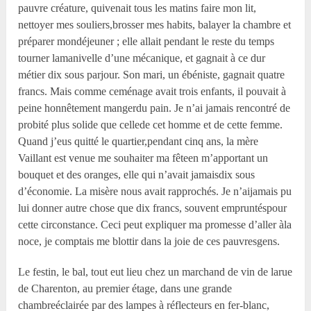
pauvre créature, quivenait tous les matins faire mon lit,
nettoyer mes souliers,brosser mes habits, balayer la chambre et
préparer mondéjeuner ; elle allait pendant le reste du temps
tourner lamanivelle d’une mécanique, et gagnait à ce dur
métier dix sous parjour. Son mari, un ébéniste, gagnait quatre
francs. Mais comme ceménage avait trois enfants, il pouvait à
peine honnêtement mangerdu pain. Je n’ai jamais rencontré de
probité plus solide que cellede cet homme et de cette femme.
Quand j’eus quitté le quartier,pendant cinq ans, la mère
Vaillant est venue me souhaiter ma fêteen m’apportant un
bouquet et des oranges, elle qui n’avait jamaisdix sous
d’économie. La misère nous avait rapprochés. Je n’aijamais pu
lui donner autre chose que dix francs, souvent empruntéspour
cette circonstance. Ceci peut expliquer ma promesse d’aller àla
noce, je comptais me blottir dans la joie de ces pauvresgens.
Le festin, le bal, tout eut lieu chez un marchand de vin de larue
de Charenton, au premier étage, dans une grande
chambreéclairée par des lampes à réflecteurs en fer-blanc,