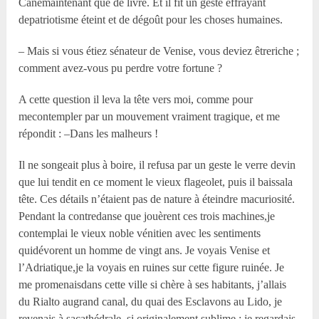
Canemaintenant que de livre. Et il fit un geste effrayant
depatriotisme éteint et de dégoût pour les choses humaines.
– Mais si vous étiez sénateur de Venise, vous deviez êtreriche ;
comment avez-vous pu perdre votre fortune ?
A cette question il leva la tête vers moi, comme pour
mecontempler par un mouvement vraiment tragique, et me
répondit : –Dans les malheurs !
Il ne songeait plus à boire, il refusa par un geste le verre devin
que lui tendit en ce moment le vieux flageolet, puis il baissala
tête. Ces détails n’étaient pas de nature à éteindre macuriosité.
Pendant la contredanse que jouèrent ces trois machines,je
contemplai le vieux noble vénitien avec les sentiments
quidévorent un homme de vingt ans. Je voyais Venise et
l’Adriatique,je la voyais en ruines sur cette figure ruinée. Je
me promenaisdans cette ville si chère à ses habitants, j’allais
du Rialto augrand canal, du quai des Esclavons au Lido, je
revenais à sacathédrale, si originalement sublime ; je regardais