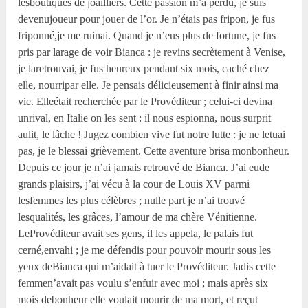
lesboutiques de joailliers. Cette passion m’a perdu, je suis
devenujoueur pour jouer de l’or. Je n’étais pas fripon, je fus
friponné,je me ruinai. Quand je n’eus plus de fortune, je fus
pris par larage de voir Bianca : je revins secrètement à Venise,
je laretrouvai, je fus heureux pendant six mois, caché chez
elle, nourripar elle. Je pensais délicieusement à finir ainsi ma
vie. Elleétait recherchée par le Provéditeur ; celui-ci devina
unrival, en Italie on les sent : il nous espionna, nous surprit
aulit, le lâche ! Jugez combien vive fut notre lutte : je ne letuai
pas, je le blessai grièvement. Cette aventure brisa monbonheur.
Depuis ce jour je n’ai jamais retrouvé de Bianca. J’ai eude
grands plaisirs, j’ai vécu à la cour de Louis XV parmi
lesfemmes les plus célèbres ; nulle part je n’ai trouvé
lesqualités, les grâces, l’amour de ma chère Vénitienne.
LeProvéditeur avait ses gens, il les appela, le palais fut
cerné,envahi ; je me défendis pour pouvoir mourir sous les
yeux deBianca qui m’aidait à tuer le Provéditeur. Jadis cette
femmen’avait pas voulu s’enfuir avec moi ; mais après six
mois debonheur elle voulait mourir de ma mort, et reçut