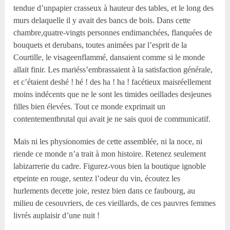
tendue d’unpapier crasseux à hauteur des tables, et le long des
murs delaquelle il y avait des bancs de bois. Dans cette
chambre,quatre-vingts personnes endimanchées, flanquées de
bouquets et derubans, toutes animées par l’esprit de la
Courtille, le visageenflammé, dansaient comme si le monde
allait finir. Les mariéss’embrassaient à la satisfaction générale,
et c’étaient deshé ! hé ! des ha ! ha ! facétieux maisréellement
moins indécents que ne le sont les timides oeillades desjeunes
filles bien élevées. Tout ce monde exprimait un
contentementbrutal qui avait je ne sais quoi de communicatif.
Mais ni les physionomies de cette assemblée, ni la noce, ni
riende ce monde n’a trait à mon histoire. Retenez seulement
labizarrerie du cadre. Figurez-vous bien la boutique ignoble
etpeinte en rouge, sentez l’odeur du vin, écoutez les
hurlements decette joie, restez bien dans ce faubourg, au
milieu de cesouvriers, de ces vieillards, de ces pauvres femmes
livrés auplaisir d’une nuit !