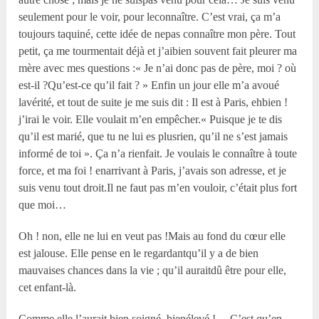
seulement pour le voir, pour leconnaître. C’est vrai, ça m’a
toujours taquiné, cette idée de nepas connaître mon père. Tout
petit, ça me tourmentait déjà et j’aibien souvent fait pleurer ma
mère avec mes questions :« Je n’ai donc pas de père, moi ? où
est-il ?Qu’est-ce qu’il fait ? » Enfin un jour elle m’a avoué
lavérité, et tout de suite je me suis dit : Il est à Paris, ehbien !
j’irai le voir. Elle voulait m’en empêcher.« Puisque je te dis
qu’il est marié, que tu ne lui es plusrien, qu’il ne s’est jamais
informé de toi ». Ça n’a rienfait. Je voulais le connaître à toute
force, et ma foi ! enarrivant à Paris, j’avais son adresse, et je
suis venu tout droit.Il ne faut pas m’en vouloir, c’était plus fort
que moi…
Oh ! non, elle ne lui en veut pas !Mais au fond du cœur elle
est jalouse. Elle pense en le regardantqu’il y a de bien
mauvaises chances dans la vie ; qu’il auraitdû être pour elle,
cet enfant-là.
Comme elle l’aurait bien soigné, bienélevé !… C’est qu’en