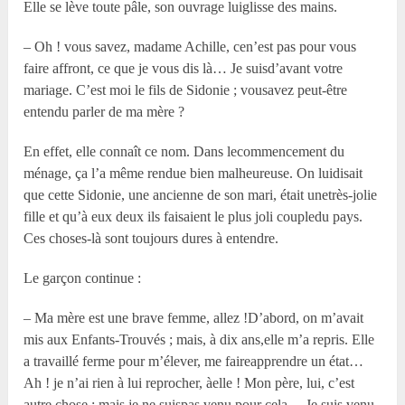
Elle se lève toute pâle, son ouvrage luiglisse des mains.
– Oh ! vous savez, madame Achille, cen’est pas pour vous
faire affront, ce que je vous dis là… Je suisd’avant votre
mariage. C’est moi le fils de Sidonie ; vousavez peut-être
entendu parler de ma mère ?
En effet, elle connaît ce nom. Dans lecommencement du
ménage, ça l’a même rendue bien malheureuse. On luidisait
que cette Sidonie, une ancienne de son mari, était unetrès-jolie
fille et qu’à eux deux ils faisaient le plus joli coupledu pays.
Ces choses-là sont toujours dures à entendre.
Le garçon continue :
– Ma mère est une brave femme, allez !D’abord, on m’avait
mis aux Enfants-Trouvés ; mais, à dix ans,elle m’a repris. Elle
a travaillé ferme pour m’élever, me faireapprendre un état…
Ah ! je n’ai rien à lui reprocher, àelle ! Mon père, lui, c’est
autre chose ; mais je ne suispas venu pour cela… Je suis venu