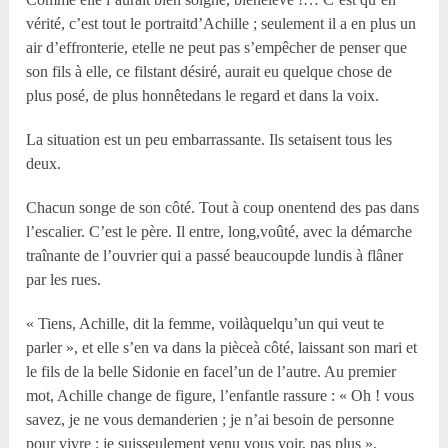
vérité, c’est tout le portraitd’Achille ; seulement il a en plus un
air d’effronterie, etelle ne peut pas s’empêcher de penser que
son fils à elle, ce filstant désiré, aurait eu quelque chose de
plus posé, de plus honnêtedans le regard et dans la voix.
La situation est un peu embarrassante. Ils setaisent tous les
deux.
Chacun songe de son côté. Tout à coup onentend des pas dans
l’escalier. C’est le père. Il entre, long,voûté, avec la démarche
traînante de l’ouvrier qui a passé beaucoupde lundis à flâner
par les rues.
« Tiens, Achille, dit la femme, voilàquelqu’un qui veut te
parler », et elle s’en va dans la pièceà côté, laissant son mari et
le fils de la belle Sidonie en facel’un de l’autre. Au premier
mot, Achille change de figure, l’enfantle rassure : « Oh ! vous
savez, je ne vous demanderien ; je n’ai besoin de personne
pour vivre ; je suisseulement venu vous voir, pas plus ».