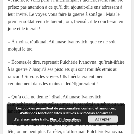
prêtez pas attention à ce qu’il dit, ajoutait-elle ens’adressant à
leur invité. Le voyez-vous faire la guerre à sonâge ! Mais le
premier soldat venu le tuerait ; oui, biensûr, il le coucherait en
joue et le tuerait !
– À moins, répliquait Athanase Ivanovitch, que ce ne soit
moiqui le tue.
– Écoutez-le dire, reprenait Pulchérie Ivanovna, qu’irait-ilfaire
à la guerre ? Jusqu’à ses pistolets qui sont rouillés etmis au
rancart ! Si vous les voyiez ! Ils luiéclateraient bien
certainement dans les mains et ledéfigureraient !
– Qu’à cela ne tienne ! disait Athanase Ivanovitch.
Jem’achèterai de nouvelles armes, je prendrai un sabre ou une
Les cookies permettent de personnaliser contenu et annonces,
lancede Cosaque.
d'offrir des fonctionnalités relatives aux médias sociaux et
Accepter
d'analyser notre trafic.
Plus d’informations
– Voilà de belles inventions ! Quand il lui vient une idéeen
tête, on ne peut plus l’arrêter, s’offusquait PulchérieIvanovna.