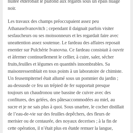
nuitée etdérobait le plafond aux regards sous un épais nuage
noir.
Les travaux des champs préoccupaient assez peu
AthanaseIvanovitch ; cependant il daignait parfois visiter
sesfaucheurs ou ses moissonneurs et les regardait faire avec
uneattention assez soutenue. Le fardeau des affaires reposait
enentier sur Pulchérie Ivanovna. Ce fardeau consistait à ouvrir
et àfermer continuellement le cellier, à cuire, saler, sécher
fruits,feuilles et légumes en quantités innombrables. Sa
maisonressemblait en tous points à un laboratoire de chimiste.
Un feusempiternel était allumé sous un pommier du jardin ;
au-dessusde ce feu un trépied de fer supportait presque
toujours un chaudronou une bassine de cuivre avec des
confitures, des gelées, des pâtesaccommodées au miel, au
sucre et je ne sais plus à quoi. Sous unarbre, le cocher distillait
de l’eau-de-vie sur des feuilles depêchers, des fleurs de
merisier ou de centaurée, des noyaux decerises ; à la fin de
cette opération, il n’était plus en étatde remuer la langue,