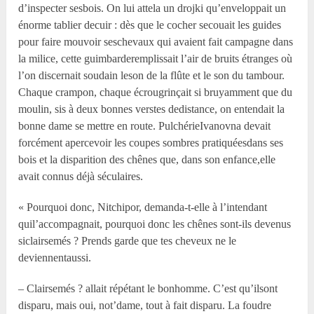
d’inspecter sesbois. On lui attela un drojki qu’enveloppait un
énorme tablier decuir : dès que le cocher secouait les guides
pour faire mouvoir seschevaux qui avaient fait campagne dans
la milice, cette guimbarderemplissait l’air de bruits étranges où
l’on discernait soudain leson de la flûte et le son du tambour.
Chaque crampon, chaque écrougrinçait si bruyamment que du
moulin, sis à deux bonnes verstes dedistance, on entendait la
bonne dame se mettre en route. PulchérieIvanovna devait
forcément apercevoir les coupes sombres pratiquéesdans ses
bois et la disparition des chênes que, dans son enfance,elle
avait connus déjà séculaires.
« Pourquoi donc, Nitchipor, demanda-t-elle à l’intendant
quil’accompagnait, pourquoi donc les chênes sont-ils devenus
siclairsemés ? Prends garde que tes cheveux ne le
deviennentaussi.
– Clairsemés ? allait répétant le bonhomme. C’est qu’ilsont
disparu, mais oui, not’dame, tout à fait disparu. La foudre