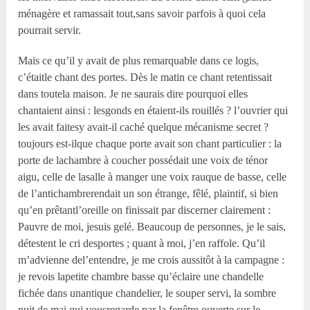
ménagère et ramassait tout,sans savoir parfois à quoi cela
pourrait servir.
Mais ce qu’il y avait de plus remarquable dans ce logis,
c’étaitle chant des portes. Dès le matin ce chant retentissait
dans toutela maison. Je ne saurais dire pourquoi elles
chantaient ainsi : lesgonds en étaient-ils rouillés ? l’ouvrier qui
les avait faitesy avait-il caché quelque mécanisme secret ?
toujours est-ilque chaque porte avait son chant particulier : la
porte de lachambre à coucher possédait une voix de ténor
aigu, celle de lasalle à manger une voix rauque de basse, celle
de l’antichambrerendait un son étrange, fêlé, plaintif, si bien
qu’en prêtantl’oreille on finissait par discerner clairement :
Pauvre de moi, jesuis gelé. Beaucoup de personnes, je le sais,
détestent le cri desportes ; quant à moi, j’en raffole. Qu’il
m’advienne del’entendre, je me crois aussitôt à la campagne :
je revois lapetite chambre basse qu’éclaire une chandelle
fichée dans unantique chandelier, le souper servi, la sombre
nuit de mai qui vousregarde par la fenêtre ouverte sur le