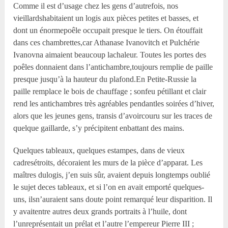
Comme il est d’usage chez les gens d’autrefois, nos
vieillardshabitaient un logis aux pièces petites et basses, et
dont un énormepoêle occupait presque le tiers. On étouffait
dans ces chambrettes,car Athanase Ivanovitch et Pulchérie
Ivanovna aimaient beaucoup lachaleur. Toutes les portes des
poêles donnaient dans l’antichambre,toujours remplie de paille
presque jusqu’à la hauteur du plafond.En Petite-Russie la
paille remplace le bois de chauffage ; sonfeu pétillant et clair
rend les antichambres très agréables pendantles soirées d’hiver,
alors que les jeunes gens, transis d’avoircouru sur les traces de
quelque gaillarde, s’y précipitent enbattant des mains.
Quelques tableaux, quelques estampes, dans de vieux
cadresétroits, décoraient les murs de la pièce d’apparat. Les
maîtres dulogis, j’en suis sûr, avaient depuis longtemps oublié
le sujet deces tableaux, et si l’on en avait emporté quelques-
uns, ilsn’auraient sans doute point remarqué leur disparition. Il
y avaitentre autres deux grands portraits à l’huile, dont
l’unreprésentait un prélat et l’autre l’empereur Pierre III ;