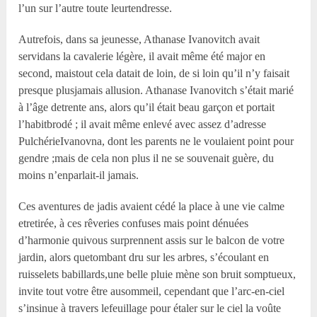
l’un sur l’autre toute leurtendresse.
Autrefois, dans sa jeunesse, Athanase Ivanovitch avait
servidans la cavalerie légère, il avait même été major en
second, maistout cela datait de loin, de si loin qu’il n’y faisait
presque plusjamais allusion. Athanase Ivanovitch s’était marié
à l’âge detrente ans, alors qu’il était beau garçon et portait
l’habitbrodé ; il avait même enlevé avec assez d’adresse
PulchérieIvanovna, dont les parents ne le voulaient point pour
gendre ;mais de cela non plus il ne se souvenait guère, du
moins n’enparlait-il jamais.
Ces aventures de jadis avaient cédé la place à une vie calme
etretirée, à ces rêveries confuses mais point dénuées
d’harmonie quivous surprennent assis sur le balcon de votre
jardin, alors quetombant dru sur les arbres, s’écoulant en
ruisselets babillards,une belle pluie mène son bruit somptueux,
invite tout votre être ausommeil, cependant que l’arc-en-ciel
s’insinue à travers lefeuillage pour étaler sur le ciel la voûte