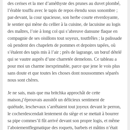
des cerises et la mer d’améthyste des prunes au duvet plombé,
l’érable touffu avec le tapis de repos étendu sous sonombre ;
par-devant, la cour spacieuse, son herbe courte etverdoyante,
le sentier qui mène du cellier à la cuisine, de lacuisine au logis
des maîtres, l’oie à long col qui s’abreuve dansune flaque en
compagnie de ses oisillons tout soyeux, toutfrêles ; la palissade
où pendent des chapelets de pommes et depoires tapées, où
s’étalent des tapis mis à l’air ; près de lagrange, un bœuf dételé
qui se vautre auprès d’une charretée demelons. Ce tableau a
pour moi un charme inexprimable, parce que jene le vois plus
sans doute et que toutes les choses dont noussommes séparés
nous sont chères.
Je ne sais, mais que ma britchka approchât de cette
maison,j’éprouvais aussitôt un délicieux sentiment de
quiétude, leschevaux s’arrêtaient tout joyeux devant le perron,
le cocherdescendait lentement du siège et se mettait à bourrer
sa pipe commes’il fût arrivé devant son propre logis, et même
l’aboiementflegmatique des roquets, barbets et mâtins n’était