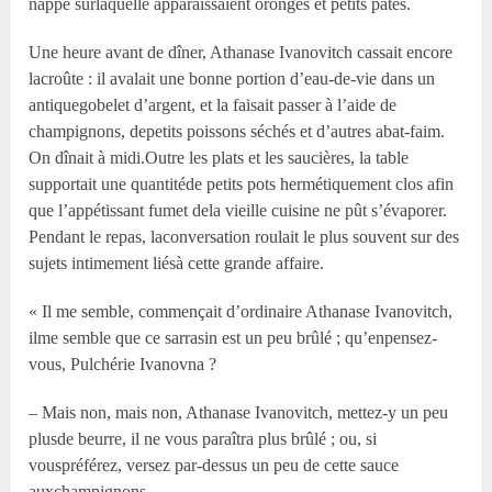
nappe surlaquelle apparaissaient oronges et petits pâtés.
Une heure avant de dîner, Athanase Ivanovitch cassait encore
lacroûte : il avalait une bonne portion d’eau-de-vie dans un
antiquegobelet d’argent, et la faisait passer à l’aide de
champignons, depetits poissons séchés et d’autres abat-faim.
On dînait à midi.Outre les plats et les saucières, la table
supportait une quantitéde petits pots hermétiquement clos afin
que l’appétissant fumet dela vieille cuisine ne pût s’évaporer.
Pendant le repas, laconversation roulait le plus souvent sur des
sujets intimement liésà cette grande affaire.
« Il me semble, commençait d’ordinaire Athanase Ivanovitch,
ilme semble que ce sarrasin est un peu brûlé ; qu’enpensez-
vous, Pulchérie Ivanovna ?
– Mais non, mais non, Athanase Ivanovitch, mettez-y un peu
plusde beurre, il ne vous paraîtra plus brûlé ; ou, si
vouspréférez, versez par-dessus un peu de cette sauce
auxchampignons.