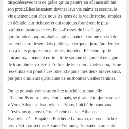
disposéesavec tant de grâce qu’un peintre en eût aussitôt fait
son profit.Elles laissaient deviner leur vie calme et sereine, la
vie quemenaient chez nous les gens de la vieille roche, simples
en dépitde leur richesse et qui toujours formèrent le plus
parfaitcontraste avec ces Petits-Russes de bas étage,
goudronniers ouporte-balles, qui s’abattent comme un vol de
sauterelles sur lesemplois publics, extorquent jusqu’au dernier
sou à leurs proprescompatriotes, inondent Pétersbourg de
chicanoux, amassent enfin laforte somme et ajoutent en signe
de triomphe le v russe à l’o finalde leur nom. Certes non, ils ne
ressemblaient point à ces odieuxfaquins mes deux braves amis,
pas plus d’ailleurs qu’aucune de nosbonnes vieilles familles.
On ne pouvait voir sans en être touché leur mutuelle
affection.Ils ne se tutoyaient jamais, se disaient toujours vous :
« Vous,Athanase Ivanovitch. – Vous, Pulchérie Ivanovna. –
C’est vous quiavez défoncé cette chaise, Athanase
Ivanovitch ? – Bagatelle,Pulchérie Ivanovna, ne vous fâchez
pas, c’est moi-même. » Fauted’enfants, ils avaient concentré