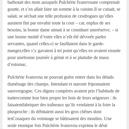
barbotait des mots auxquels Pulchérie Ivanovnane comprenait
goutte, et s’en allait faire un somme à la cuisine.Il se cuisait, se
salait, se séchait une telle profusion de cesdrogues qu’elles
auraient fini par envahir toute la cour – car, enplus de ses
besoins, la bonne dame aimait à se constituer uneréserve, – si
une bonne moitié d’entre elles n’eût été dévorée parles
servantes, quand celles-ci se faufilaient dans le garde-
manger,elles s’y gavaient à tel point qu’elles en avaient ensuite
pour unebonne journée à gémir et à se plaindre de maux
d’estomac.
Pulchérie Ivanovna ne pouvait guère entrer dans les détails
duménage des champs. Intendant et staroste friponnaient
sansvergogne. Ces dignes compères avaient pris l’habitude de
traitercomme leur bien propre les bois de leurs seigneurs : ils
faisaientfabriquer des traîneaux qu’ils vendaient à la foire la
plusproche ; ils débitaient aussi les gros chênes dont
lesCosaques du voisinage se bâtissaient des moulins. Une
seule etunique fois Pulchérie Ivanovna exprima le désir