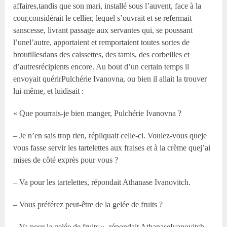
affaires,tandis que son mari, installé sous l’auvent, face à la
cour,considérait le cellier, lequel s’ouvrait et se refermait
sanscesse, livrant passage aux servantes qui, se poussant
l’unel’autre, apportaient et remportaient toutes sortes de
broutillesdans des caissettes, des tamis, des corbeilles et
d’autresrécipients encore. Au bout d’un certain temps il
envoyait quérirPulchérie Ivanovna, ou bien il allait la trouver
lui-même, et luidisait :
« Que pourrais-je bien manger, Pulchérie Ivanovna ?
– Je n’en sais trop rien, répliquait celle-ci. Voulez-vous queje
vous fasse servir les tartelettes aux fraises et à la crème quej’ai
mises de côté exprès pour vous ?
– Va pour les tartelettes, répondait Athanase Ivanovitch.
– Vous préférez peut-être de la gelée de fruits ?
– Va pour la gelée de fruits », répondait AthanaseIvanovitch.