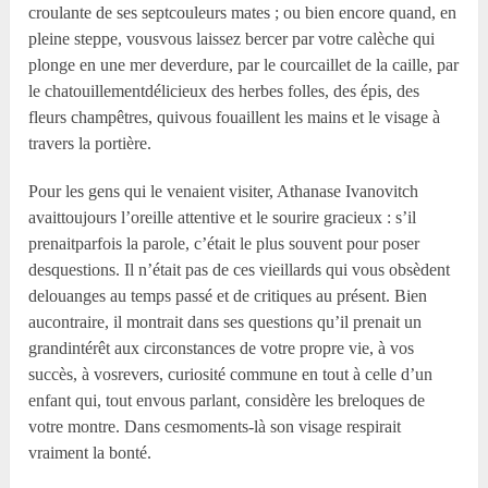
croulante de ses septcouleurs mates ; ou bien encore quand, en
pleine steppe, vousvous laissez bercer par votre calèche qui
plonge en une mer deverdure, par le courcaillet de la caille, par
le chatouillementdélicieux des herbes folles, des épis, des
fleurs champêtres, quivous fouaillent les mains et le visage à
travers la portière.
Pour les gens qui le venaient visiter, Athanase Ivanovitch
avaittoujours l’oreille attentive et le sourire gracieux : s’il
prenaitparfois la parole, c’était le plus souvent pour poser
desquestions. Il n’était pas de ces vieillards qui vous obsèdent
delouanges au temps passé et de critiques au présent. Bien
aucontraire, il montrait dans ses questions qu’il prenait un
grandintérêt aux circonstances de votre propre vie, à vos
succès, à vosrevers, curiosité commune en tout à celle d’un
enfant qui, tout envous parlant, considère les breloques de
votre montre. Dans cesmoments-là son visage respirait
vraiment la bonté.