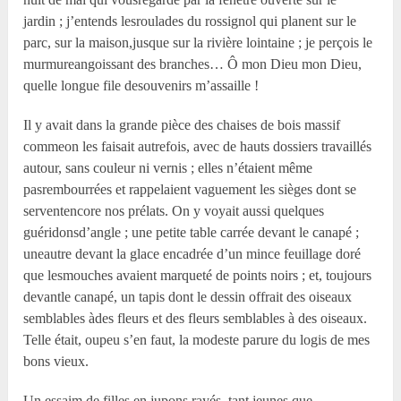
jardin ; j’entends lesroulades du rossignol qui planent sur le
parc, sur la maison,jusque sur la rivière lointaine ; je perçois le
murmureangoissant des branches… Ô mon Dieu mon Dieu,
quelle longue file desouvenirs m’assaille !
Il y avait dans la grande pièce des chaises de bois massif
commeon les faisait autrefois, avec de hauts dossiers travaillés
autour, sans couleur ni vernis ; elles n’étaient même
pasrembourrées et rappelaient vaguement les sièges dont se
serventencore nos prélats. On y voyait aussi quelques
guéridonsd’angle ; une petite table carrée devant le canapé ;
uneautre devant la glace encadrée d’un mince feuillage doré
que lesmouches avaient marqueté de points noirs ; et, toujours
devantle canapé, un tapis dont le dessin offrait des oiseaux
semblables àdes fleurs et des fleurs semblables à des oiseaux.
Telle était, oupeu s’en faut, la modeste parure du logis de mes
bons vieux.
Un essaim de filles en jupons rayés, tant jeunes que