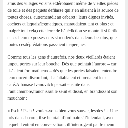
amis des villages voisins etdérobaient même de vieilles pièces
de toile et des paquets defilasse qui s’en allaient à la source de
toutes choses, autrementdit au cabaret ; leurs dignes invités,
cochers et laquaisflegmatiques, maraudaient tant et plus ; et
malgré tout cela,cette terre de bénédiction se montrait si fertile
et ses heureuxpossesseurs si modérés dans leurs besoins, que
toutes cesdéprédations passaient inaperçues.
Comme tous les gens d’autrefois, nos deux vieillards étaient
unpeu portés sur leur bouche. Dès que pointait l’aurore – car
ilsétaient fort matineux – dès que les portes faisaient entendre
leurconcert discordant, ils s’attablaient et prenaient leur
café.Athanase Ivanovitch passait ensuite dans
l’antichambre,franchissait le seuil et disait, en brandissant son
mouchoir :
« Psch ! Psch ! voulez-vous bien vous sauver, lesoies ! » Une
fois dans la cour, il se heurtait d’ordinaire àl’intendant, avec
lequel il entrait en conversation : ill’interrogeait par le menu