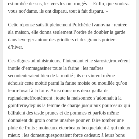
esttombée dessus, les vers les ont rongés… Enfin, que voulez-
vous,not’dame, ils ont disparu, tout à fait disparu. »
Cette réponse satisfit pleinement Pulchérie Ivanovna : rentrée
àla maison, elle donna seulement l’ordre de doubler la garde
dans leverger autour des griottiers et des grands poiriers
d’hiver.
Ces dignes administrateurs, l’intendant et le staroste,trouvèrent
inutile d’emmagasiner toute la farine : les maîtres
secontenteraient bien de la moitié ; ils en vinrent même
àchoisir cette moitié parmi la farine moisie ou mouillée qu’on
leurrefusait à la foire. Ainsi donc nos deux gaillards
rapinaienteffrontément ; toute la maisonnée s’adonnait à la
goinfrerie,depuis la femme de charge jusqu’aux pourceaux qui
bâfraient des tasde prunes et de pommes et parfois même
donnaient du groin contre unarbre pour en faire tomber une
pluie de fruits ; moineaux etcorbeaux becquetaient à qui mieux
mieux ; les domestiquesportaient force cadeaux à leurs bons