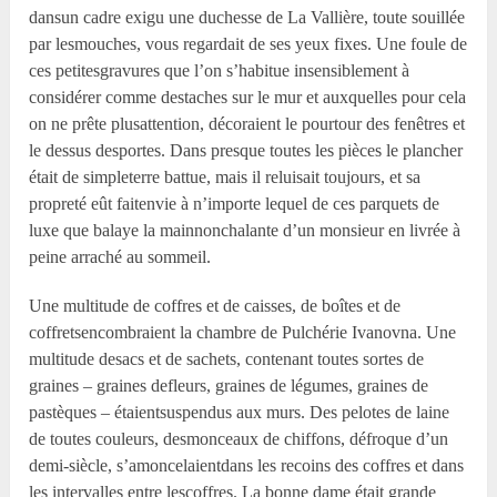
dansun cadre exigu une duchesse de La Vallière, toute souillée
par lesmouches, vous regardait de ses yeux fixes. Une foule de
ces petitesgravures que l’on s’habitue insensiblement à
considérer comme destaches sur le mur et auxquelles pour cela
on ne prête plusattention, décoraient le pourtour des fenêtres et
le dessus desportes. Dans presque toutes les pièces le plancher
était de simpleterre battue, mais il reluisait toujours, et sa
propreté eût faitenvie à n’importe lequel de ces parquets de
luxe que balaye la mainnonchalante d’un monsieur en livrée à
peine arraché au sommeil.
Une multitude de coffres et de caisses, de boîtes et de
coffretsencombraient la chambre de Pulchérie Ivanovna. Une
multitude desacs et de sachets, contenant toutes sortes de
graines – graines defleurs, graines de légumes, graines de
pastèques – étaientsuspendus aux murs. Des pelotes de laine
de toutes couleurs, desmonceaux de chiffons, défroque d’un
demi-siècle, s’amoncelaientdans les recoins des coffres et dans
les intervalles entre lescoffres. La bonne dame était grande