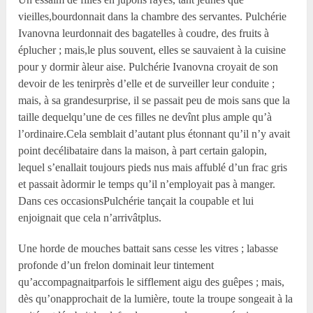
vieilles,bourdonnait dans la chambre des servantes. Pulchérie
Ivanovna leurdonnait des bagatelles à coudre, des fruits à
éplucher ; mais,le plus souvent, elles se sauvaient à la cuisine
pour y dormir àleur aise. Pulchérie Ivanovna croyait de son
devoir de les tenirprès d’elle et de surveiller leur conduite ;
mais, à sa grandesurprise, il se passait peu de mois sans que la
taille dequelqu’une de ces filles ne devînt plus ample qu’à
l’ordinaire.Cela semblait d’autant plus étonnant qu’il n’y avait
point decélibataire dans la maison, à part certain galopin,
lequel s’enallait toujours pieds nus mais affublé d’un frac gris
et passait àdormir le temps qu’il n’employait pas à manger.
Dans ces occasionsPulchérie tançait la coupable et lui
enjoignait que cela n’arrivâtplus.
Une horde de mouches battait sans cesse les vitres ; labasse
profonde d’un frelon dominait leur tintement
qu’accompagnaitparfois le sifflement aigu des guêpes ; mais,
dès qu’onapprochait de la lumière, toute la troupe songeait à la