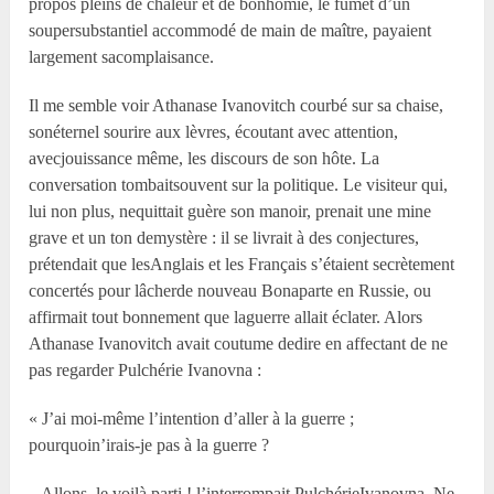
propos pleins de chaleur et de bonhomie, le fumet d’un
soupersubstantiel accommodé de main de maître, payaient
largement sacomplaisance.
Il me semble voir Athanase Ivanovitch courbé sur sa chaise,
sonéternel sourire aux lèvres, écoutant avec attention,
avecjouissance même, les discours de son hôte. La
conversation tombaitsouvent sur la politique. Le visiteur qui,
lui non plus, nequittait guère son manoir, prenait une mine
grave et un ton demystère : il se livrait à des conjectures,
prétendait que lesAnglais et les Français s’étaient secrètement
concertés pour lâcherde nouveau Bonaparte en Russie, ou
affirmait tout bonnement que laguerre allait éclater. Alors
Athanase Ivanovitch avait coutume dedire en affectant de ne
pas regarder Pulchérie Ivanovna :
« J’ai moi-même l’intention d’aller à la guerre ;
pourquoin’irais-je pas à la guerre ?
– Allons, le voilà parti ! l’interrompait PulchérieIvanovna. Ne