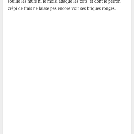
souillé les murs ni le moisi attaqué les toits, et dont le perron
crépi de frais ne laisse pas encore voir ses briques rouges.