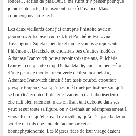
ronces… et rien de plus.Oui, il me suffit d’y penser pour que
je me sente triste,affreusement triste à l’avance. Mais
commençons notre récit.
Les deux vieillards dont j’ai entrepris l’histoire avaient
pournoms Athanase Ivanovitch et Pulchérie Ivanovna
Tovstogoub. Sij’étais peintre et que je voulusse représenter
Philémon et Baucis,je ne choisirais pas d’autres modèles.
Athanase Ivanovitch pouvaitavoir soixante ans, Pulchérie
Ivanovna cinquante-cinq. De hautetaille, constamment vêtu
d’une peau de mouton recouverte de tissu «camelot »,
Athanase Ivanovitch aimait à être assis courbé, etsouriait
presque toujours, soit qu’il racontât quelque histoire,soit qu’il
se bornât à écouter. Pulchérie Ivanovna était plutôtsérieuse ;
elle riait bien rarement, mais on lisait tant debonté dans ses
yeux et sur toute sa figure, on y devinait un telempressement à
vous offrir ce qu’elle avait de meilleur, qu’à n’enpas douter un
sourire eût mis une note de fadeur sur cette
bonnephysionomie. Les légères rides de leur visage étaient