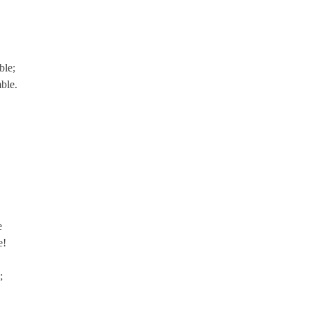
ble;
mble.
e
e!
;