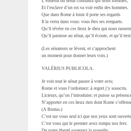
L’ennemi du sénat connaîtra qui nous sommes,
Et l’esclave d’un roi va voir enfin des hommes.
Que dans Rome à loisir il porte ses regards
Il la verra dans vous: vous êtes ses remparts.
Qu’il révère en ces lieux le dieu qui nous rassem
Qu’il paraisse au sénat, qu’il écoute, et qu’il tre
(Les sénateurs se lèvent, et s’approchent
un moment pour donner leurs voix.)
VALÉRIUS PUBLICOLA.
Je vois tout le sénat passer à votre avis;
Rome et vous l’ordonnez: à regret j’y souscris.
Licteurs, qu’on l’introduise; et puisse sa présenc
N’apporter en ces lieux rien dont Rome s’offens
(A Brutus.)
C’est sur vous seul ici que nos yeux sont ouverts
C’est vous qui le premier avez rompu nos fers:
De notre liberté soutenez la querelle;