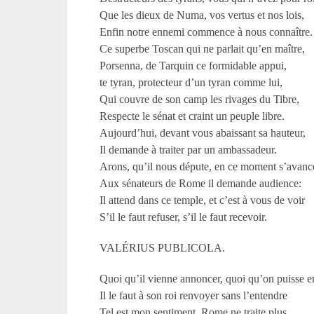
Que les dieux de Numa, vos vertus et nos lois,
Enfin notre ennemi commence à nous connaître.
Ce superbe Toscan qui ne parlait qu’en maître,
Porsenna, de Tarquin ce formidable appui,
te tyran, protecteur d’un tyran comme lui,
Qui couvre de son camp les rivages du Tibre,
Respecte le sénat et craint un peuple libre.
Aujourd’hui, devant vous abaissant sa hauteur,
Il demande à traiter par un ambassadeur.
Arons, qu’il nous députe, en ce moment s’avanc
Aux sénateurs de Rome il demande audience:
Il attend dans ce temple, et c’est à vous de voir
S’il le faut refuser, s’il le faut recevoir.
VALÉRIUS PUBLICOLA.
Quoi qu’il vienne annoncer, quoi qu’on puisse en
Il le faut à son roi renvoyer sans l’entendre
Tel est mon sentiment. Rome ne traite plus