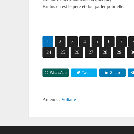
Brutus en est le père et doit parler pour elle.
1
2
3
4
5
6
7
24
25
26
27
28
29
3
WhatsApp
Tweet
Share
Auteurs::
Voltaire