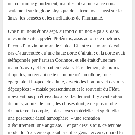
ne me trompe grandement, manifestait sa puissance non-
seulement sur le globe physique de la terre, mais aussi sur les
âmes, les pensées et les méditations de l’humanité.
Une nuit, nous étions sept, au fond d’un noble palais, dans
unesombre cité appelée Ptolémaïs, assis autour de quelques
flaconsd’un vin pourpre de Chios. Et notre chambre n’avait
pas d’autreentrée qu’une haute porte d’airain ; et la porte avait
étéfaçonnée par l’artisan Corinnos, et elle était d’une rare
maind’œuvre, et fermait en dedans. Pareillement, de noires
draperies,protégeant cette chambre mélancolique, nous
épargnaient l’aspect dela lune, des étoiles lugubres et des rues
dépeuplées ; – maisle pressentiment et le souvenir du Fléau
n’avaient pas pu êtreexclus aussi facilement. Il y avait autour
de nous, auprès de nous,des choses dont je ne puis rendre
distinctement compte, – deschoses matérielles et spirituelles, –
une pesanteur dansl’atmosphère, – une sensation
d’étouffement, une angoisse, – et,par-dessus tout, ce terrible
mode de l’existence que subissent lesgens nerveux, quand les