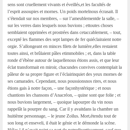
sens sont cruellement vivants et éveillés,et les facultés de
l’esprit assoupies et mornes. Un poids mortelnous écrasait. Il
s’étendait sur nos membres, – sur l’ameublementde la salle, –
sur les verres dans lesquels nous buvions ; ettoutes choses
semblaient opprimées et prostrées dans cetaccablement, – tout,
excepté les flammes des sept lampes de fer quiéclairaient notre
orgie. S’allongeant en minces filets de lumière,elles restaient
toutes ainsi, et brûlaient pâles etimmobiles ; et, dans la table
ronde d’ébène autour de laquellenous étions assis, et que leur
éclat transformait en miroir, chacundes convives contemplait la
pâleur de sa propre figure et l’éclairinquiet des yeux mornes de
ses camarades. Cependant, nous poussionsnos rires, et nous
étions gais à notre façon, – une façonhystérique ; et nous
chantions les chansons d’Anacréon, – quine sont que folie ; et
nous buvions largement, – quoique lapourpre du vin nous
rappelât la pourpre du sang. Car il y avaitdans la chambre un
huitième personnage, – le jeune Zoïlus. Mort,étendu tout de
son long et enseveli, il était le génie et le démonde la scène.
Hélas ! il n’avait point sa part de notredivertissement, sauf que