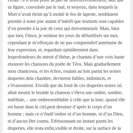
sa figure, convulsée par le mal, et sesyeux, dans lesquels la
Mort n’avait éteint qu’à moitié le feu de lapeste, semblaient
prendre à notre joie autant d’intérêt que lesmorts sont capables
d’en prendre à la joie de ceux qui doiventmourir. Mais, bien
que moi, Oinos, je sentisse les yeux du défuntfixés sur moi,
cependant je m’efforçais de ne pas comprendrel’amertume de
leur expression, et, regardant opiniâtrement dans
lesprofondeurs du miroir d’ébène, je chantais d’une voix haute
etsonore les chansons du poëte de Téos. Mais graduellement
mon chantcessa, et les échos, roulant au loin parmi les noires
draperies dela chambre, devinrent faibles, indistincts, et
s’évanouirent. Etvoilà que du fond de ces draperies noires où
allait mourir le bruitde la chanson s’éleva une ombre, sombre,
indéfinie, – une ombresemblable à celle que la lune, quand elle
est basse dans le ciel,peut dessiner d’après le corps d’un
homme ; mais ce n’étaitl’ombre ni d’un homme, ni d’un Dieu,
ni d’aucun être connu. Etfrissonnant un instant parmi les
draperies, elle resta enfin,visible et droite, sur la surface de la