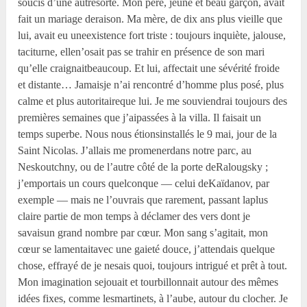
soucis d’une autresorte. Mon père, jeune et beau garçon, avait
fait un mariage deraison. Ma mère, de dix ans plus vieille que
lui, avait eu uneexistence fort triste : toujours inquiète, jalouse,
taciturne, ellen’osait pas se trahir en présence de son mari
qu’elle craignaitbeaucoup. Et lui, affectait une sévérité froide
et distante… Jamaisje n’ai rencontré d’homme plus posé, plus
calme et plus autoritaireque lui. Je me souviendrai toujours des
premières semaines que j’aipassées à la villa. Il faisait un
temps superbe. Nous nous étionsinstallés le 9 mai, jour de la
Saint Nicolas. J’allais me promenerdans notre parc, au
Neskoutchny, ou de l’autre côté de la porte deRalougsky ;
j’emportais un cours quelconque — celui deKaïdanov, par
exemple — mais ne l’ouvrais que rarement, passant laplus
claire partie de mon temps à déclamer des vers dont je
savaisun grand nombre par cœur. Mon sang s’agitait, mon
cœur se lamentaitavec une gaieté douce, j’attendais quelque
chose, effrayé de je nesais quoi, toujours intrigué et prêt à tout.
Mon imagination sejouait et tourbillonnait autour des mêmes
idées fixes, comme lesmartinets, à l’aube, autour du clocher. Je