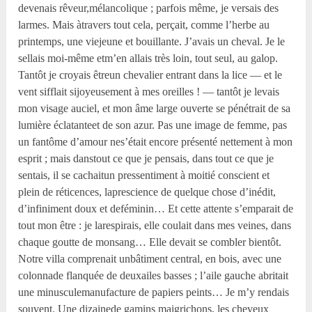
devenais rêveur,mélancolique ; parfois même, je versais des
larmes. Mais àtravers tout cela, perçait, comme l’herbe au
printemps, une viejeune et bouillante. J’avais un cheval. Je le
sellais moi-même etm’en allais très loin, tout seul, au galop.
Tantôt je croyais êtreun chevalier entrant dans la lice — et le
vent sifflait sijoyeusement à mes oreilles ! — tantôt je levais
mon visage auciel, et mon âme large ouverte se pénétrait de sa
lumière éclatanteet de son azur. Pas une image de femme, pas
un fantôme d’amour nes’était encore présenté nettement à mon
esprit ; mais danstout ce que je pensais, dans tout ce que je
sentais, il se cachaitun pressentiment à moitié conscient et
plein de réticences, laprescience de quelque chose d’inédit,
d’infiniment doux et deféminin… Et cette attente s’emparait de
tout mon être : je larespirais, elle coulait dans mes veines, dans
chaque goutte de monsang… Elle devait se combler bientôt.
Notre villa comprenait unbâtiment central, en bois, avec une
colonnade flanquée de deuxailes basses ; l’aile gauche abritait
une minusculemanufacture de papiers peints… Je m’y rendais
souvent. Une dizainede gamins maigrichons, les cheveux