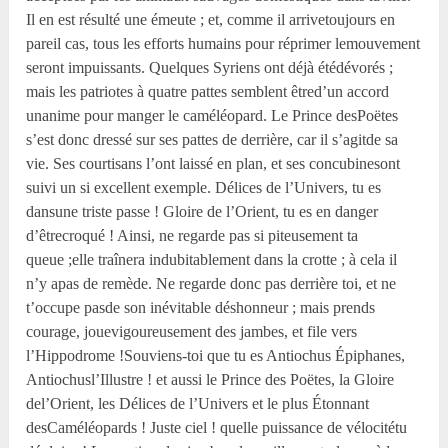
Il en est résulté une émeute ; et, comme il arrivetoujours en
pareil cas, tous les efforts humains pour réprimer lemouvement
seront impuissants. Quelques Syriens ont déjà étédévorés ;
mais les patriotes à quatre pattes semblent êtred’un accord
unanime pour manger le caméléopard. Le Prince desPoëtes
s’est donc dressé sur ses pattes de derrière, car il s’agitde sa
vie. Ses courtisans l’ont laissé en plan, et ses concubinesont
suivi un si excellent exemple. Délices de l’Univers, tu es
dansune triste passe ! Gloire de l’Orient, tu es en danger
d’êtrecroqué ! Ainsi, ne regarde pas si piteusement ta
queue ;elle traînera indubitablement dans la crotte ; à cela il
n’y apas de remède. Ne regarde donc pas derrière toi, et ne
t’occupe pasde son inévitable déshonneur ; mais prends
courage, jouevigoureusement des jambes, et file vers
l’Hippodrome !Souviens-toi que tu es Antiochus Épiphanes,
Antiochusl’Illustre ! et aussi le Prince des Poëtes, la Gloire
del’Orient, les Délices de l’Univers et le plus Étonnant
desCaméléopards ! Juste ciel ! quelle puissance de vélocitétu