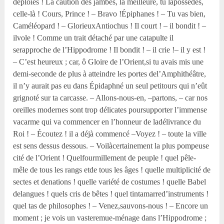
déploies ! La caution des jambes, la meilleure, tu lapossèdes,
celle-là ! Cours, Prince ! – Bravo !Épiphanes ! – Tu vas bien,
Caméléopard ! – GlorieuxAntiochus ! Il court ! – il bondit ! –
ilvole ! Comme un trait détaché par une catapulte il
serapproche de l’Hippodrome ! Il bondit ! – il crie !– il y est !
– C’est heureux ; car, ô Gloire de l’Orient,si tu avais mis une
demi-seconde de plus à atteindre les portes del’Amphithéâtre,
il n’y aurait pas eu dans Épidaphné un seul petitours qui n’eût
grignoté sur ta carcasse. – Allons-nous-en, –partons, – car nos
oreilles modernes sont trop délicates poursupporter l’immense
vacarme qui va commencer en l’honneur de ladélivrance du
Roi ! – Écoutez ! il a déjà commencé –Voyez ! – toute la ville
est sens dessus dessous. – Voilàcertainement la plus pompeuse
cité de l’Orient ! Quelfourmillement de peuple ! quel pêle-
mêle de tous les rangs etde tous les âges ! quelle multiplicité de
sectes et denations ! quelle variété de costumes ! quelle Babel
delangues ! quels cris de bêtes ! quel tintamarred’instruments !
quel tas de philosophes ! – Venez,sauvons-nous ! – Encore un
moment ; je vois un vasteremue-ménage dans l’Hippodrome ;