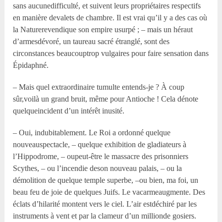
sans aucunedifficulté, et suivent leurs propriétaires respectifs
en manière devalets de chambre. Il est vrai qu’il y a des cas où
la Naturerevendique son empire usurpé ; – mais un héraut
d’armesdévoré, un taureau sacré étranglé, sont des
circonstances beaucouptrop vulgaires pour faire sensation dans
Épidaphné.
– Mais quel extraordinaire tumulte entends-je ? À coup
sûr,voilà un grand bruit, même pour Antioche ! Cela dénote
quelqueincident d’un intérêt inusité.
– Oui, indubitablement. Le Roi a ordonné quelque
nouveauspectacle, – quelque exhibition de gladiateurs à
l’Hippodrome, – oupeut-être le massacre des prisonniers
Scythes, – ou l’incendie deson nouveau palais, – ou la
démolition de quelque temple superbe, –ou bien, ma foi, un
beau feu de joie de quelques Juifs. Le vacarmeaugmente. Des
éclats d’hilarité montent vers le ciel. L’air estdéchiré par les
instruments à vent et par la clameur d’un millionde gosiers.