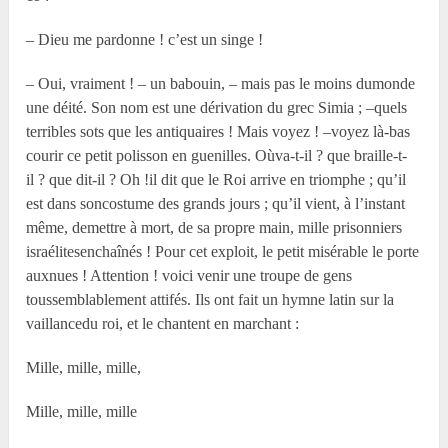
– Dieu me pardonne ! c’est un singe !
– Oui, vraiment ! – un babouin, – mais pas le moins dumonde
une déité. Son nom est une dérivation du grec Simia ; –quels
terribles sots que les antiquaires ! Mais voyez ! –voyez là-bas
courir ce petit polisson en guenilles. Oùva-t-il ? que braille-t-
il ? que dit-il ? Oh !il dit que le Roi arrive en triomphe ; qu’il
est dans soncostume des grands jours ; qu’il vient, à l’instant
même, demettre à mort, de sa propre main, mille prisonniers
israélitesenchaînés ! Pour cet exploit, le petit misérable le porte
auxnues ! Attention ! voici venir une troupe de gens
toussemblablement attifés. Ils ont fait un hymne latin sur la
vaillancedu roi, et le chantent en marchant :
Mille, mille, mille,
Mille, mille, mille