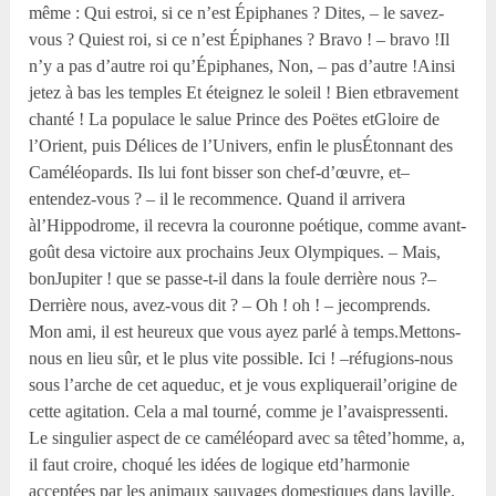
même : Qui estroi, si ce n’est Épiphanes ? Dites, – le savez-
vous ? Quiest roi, si ce n’est Épiphanes ? Bravo ! – bravo !Il
n’y a pas d’autre roi qu’Épiphanes, Non, – pas d’autre !Ainsi
jetez à bas les temples Et éteignez le soleil ! Bien etbravement
chanté ! La populace le salue Prince des Poëtes etGloire de
l’Orient, puis Délices de l’Univers, enfin le plusÉtonnant des
Caméléopards. Ils lui font bisser son chef-d’œuvre, et–
entendez-vous ? – il le recommence. Quand il arrivera
àl’Hippodrome, il recevra la couronne poétique, comme avant-
goût desa victoire aux prochains Jeux Olympiques. – Mais,
bonJupiter ! que se passe-t-il dans la foule derrière nous ?–
Derrière nous, avez-vous dit ? – Oh ! oh ! – jecomprends.
Mon ami, il est heureux que vous ayez parlé à temps.Mettons-
nous en lieu sûr, et le plus vite possible. Ici ! –réfugions-nous
sous l’arche de cet aqueduc, et je vous expliquerail’origine de
cette agitation. Cela a mal tourné, comme je l’avaispressenti.
Le singulier aspect de ce caméléopard avec sa têted’homme, a,
il faut croire, choqué les idées de logique etd’harmonie
acceptées par les animaux sauvages domestiques dans laville.