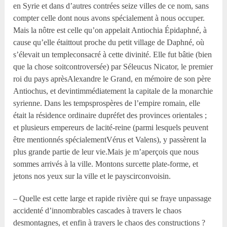
en Syrie et dans d’autres contrées seize villes de ce nom, sans
compter celle dont nous avons spécialement à nous occuper.
Mais la nôtre est celle qu’on appelait Antiochia Épidaphné, à
cause qu’elle étaittout proche du petit village de Daphné, où
s’élevait un templeconsacré à cette divinité. Elle fut bâtie (bien
que la chose soitcontroversée) par Séleucus Nicator, le premier
roi du pays aprèsAlexandre le Grand, en mémoire de son père
Antiochus, et devintimmédiatement la capitale de la monarchie
syrienne. Dans les tempsprospères de l’empire romain, elle
était la résidence ordinaire dupréfet des provinces orientales ;
et plusieurs empereurs de lacité-reine (parmi lesquels peuvent
être mentionnés spécialementVérus et Valens), y passèrent la
plus grande partie de leur vie.Mais je m’aperçois que nous
sommes arrivés à la ville. Montons surcette plate-forme, et
jetons nos yeux sur la ville et le payscirconvoisin.
– Quelle est cette large et rapide rivière qui se fraye unpassage
accidenté d’innombrables cascades à travers le chaos
desmontagnes, et enfin à travers le chaos des constructions ?