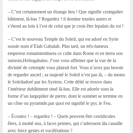
– C’est certainement un étrange lieu ! Que signifie cesingulier
bâtiment, là-bas ? Regardez ! il domine tousles autres et
s’étend au loin à l’est de celui que je crois être lepalais du roi !
– C’est le nouveau Temple du Soleil, qui est adoré en Syrie
sousle nom d’Elah Gabalah. Plus tard, un très-fameux
empereur romaininstituera ce culte dans Rome et en tirera son
surnom,Heliogabalus. J’ose vous affirmer que la vue de la
divinité de cetemple vous plairait fort. Vous n’avez pas besoin
de regarder auciel ; sa majesté le Soleil n’est pas là, – du moins
le Soleiladoré par les Syriens. Cette déité se trouve dans
l’intérieur dubâtiment situé là-bas. Elle est adorée sous la
forme d’un largepilier de pierre, dont le sommet se termine en
un cône ou pyramide,par quoi est signifié le pyr, le Feu.
– Écoutez ! – regardez ! – Quels peuvent être cesridicules
êtres, à moitié nus, à faces peintes, qui s’adressent àla canaille
avec force gestes et vociférations ?