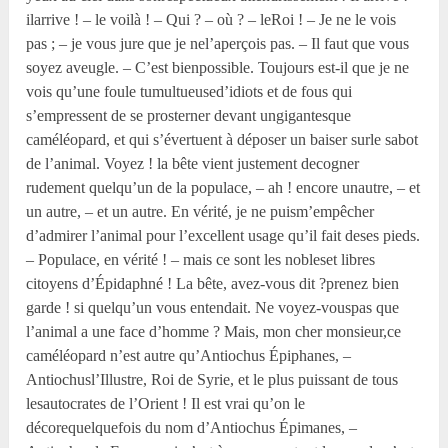
ilarrive ! – le voilà ! – Qui ? – où ? – leRoi ! – Je ne le vois
pas ; – je vous jure que je nel’aperçois pas. – Il faut que vous
soyez aveugle. – C’est bienpossible. Toujours est-il que je ne
vois qu’une foule tumultueused’idiots et de fous qui
s’empressent de se prosterner devant ungigantesque
caméléopard, et qui s’évertuent à déposer un baiser surle sabot
de l’animal. Voyez ! la bête vient justement decogner
rudement quelqu’un de la populace, – ah ! encore unautre, – et
un autre, – et un autre. En vérité, je ne puism’empêcher
d’admirer l’animal pour l’excellent usage qu’il fait deses pieds.
– Populace, en vérité ! – mais ce sont les nobleset libres
citoyens d’Épidaphné ! La bête, avez-vous dit ?prenez bien
garde ! si quelqu’un vous entendait. Ne voyez-vouspas que
l’animal a une face d’homme ? Mais, mon cher monsieur,ce
caméléopard n’est autre qu’Antiochus Épiphanes, –
Antiochusl’Illustre, Roi de Syrie, et le plus puissant de tous
lesautocrates de l’Orient ! Il est vrai qu’on le
décorequelquefois du nom d’Antiochus Épimanes, –