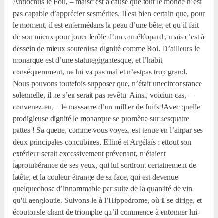
Antiochus le Fou, – maisc’est à cause que tout le monde n’est
pas capable d’apprécier sesmérites. Il est bien certain que, pour
le moment, il est enfermédans la peau d’une bête, et qu’il fait
de son mieux pour jouer lerôle d’un caméléopard ; mais c’est à
dessein de mieux soutenirsa dignité comme Roi. D’ailleurs le
monarque est d’une staturegigantesque, et l’habit,
conséquemment, ne lui va pas mal et n’estpas trop grand.
Nous pouvons toutefois supposer que, n’était unecirconstance
solennelle, il ne s’en serait pas revêtu. Ainsi, voiciun cas, –
convenez-en, – le massacre d’un millier de Juifs !Avec quelle
prodigieuse dignité le monarque se promène sur sesquatre
pattes ! Sa queue, comme vous voyez, est tenue en l’airpar ses
deux principales concubines, Elliné et Argélaïs ; ettout son
extérieur serait excessivement prévenant, n’étaient
laprotubérance de ses yeux, qui lui sortiront certainement de
latête, et la couleur étrange de sa face, qui est devenue
quelquechose d’innommable par suite de la quantité de vin
qu’il aengloutie. Suivons-le à l’Hippodrome, où il se dirige, et
écoutonsle chant de triomphe qu’il commence à entonner lui-