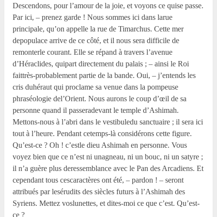
Descendons, pour l’amour de la joie, et voyons ce quise passe.
Par ici, – prenez garde ! Nous sommes ici dans larue
principale, qu’on appelle la rue de Timarchus. Cette mer
depopulace arrive de ce côté, et il nous sera difficile de
remonterle courant. Elle se répand à travers l’avenue
d’Héraclides, quipart directement du palais ; – ainsi le Roi
faittrès-probablement partie de la bande. Oui, – j’entends les
cris duhéraut qui proclame sa venue dans la pompeuse
phraséologie del’Orient. Nous aurons le coup d’œil de sa
personne quand il passeradevant le temple d’Ashimah.
Mettons-nous à l’abri dans le vestibuledu sanctuaire ; il sera ici
tout à l’heure. Pendant cetemps-là considérons cette figure.
Qu’est-ce ? Oh ! c’estle dieu Ashimah en personne. Vous
voyez bien que ce n’est ni unagneau, ni un bouc, ni un satyre ;
il n’a guère plus deressemblance avec le Pan des Arcadiens. Et
cependant tous cescaractères ont été, – pardon ! – seront
attribués par lesérudits des siècles futurs à l’Ashimah des
Syriens. Mettez voslunettes, et dites-moi ce que c’est. Qu’est-
ce ?