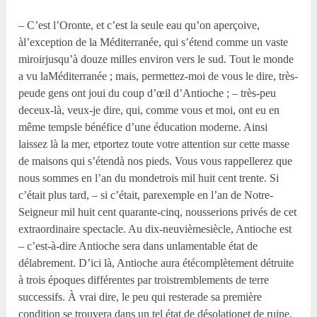
– C’est l’Oronte, et c’est la seule eau qu’on aperçoive,
àl’exception de la Méditerranée, qui s’étend comme un vaste
miroirjusqu’à douze milles environ vers le sud. Tout le monde
a vu laMéditerranée ; mais, permettez-moi de vous le dire, très-
peude gens ont joui du coup d’œil d’Antioche ; – très-peu
deceux-là, veux-je dire, qui, comme vous et moi, ont eu en
même tempsle bénéfice d’une éducation moderne. Ainsi
laissez là la mer, etportez toute votre attention sur cette masse
de maisons qui s’étendà nos pieds. Vous vous rappellerez que
nous sommes en l’an du mondetrois mil huit cent trente. Si
c’était plus tard, – si c’était, parexemple en l’an de Notre-
Seigneur mil huit cent quarante-cinq, nousserions privés de cet
extraordinaire spectacle. Au dix-neuvièmesiècle, Antioche est
– c’est-à-dire Antioche sera dans unlamentable état de
délabrement. D’ici là, Antioche aura étécomplètement détruite
à trois époques différentes par troistremblements de terre
successifs. À vrai dire, le peu qui resterade sa première
condition se trouvera dans un tel état de désolationet de ruine,