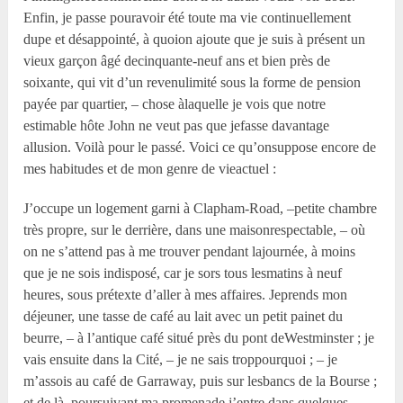
Enfin, je passe pouravoir été toute ma vie continuellement
dupe et désappointé, à quoion ajoute que je suis à présent un
vieux garçon âgé decinquante-neuf ans et bien près de
soixante, qui vit d’un revenulimité sous la forme de pension
payée par quartier, – chose àlaquelle je vois que notre
estimable hôte John ne veut pas que jefasse davantage
allusion. Voilà pour le passé. Voici ce qu’onsuppose encore de
mes habitudes et de mon genre de vieactuel :
J’occupe un logement garni à Clapham-Road, –petite chambre
très propre, sur le derrière, dans une maisonrespectable, – où
on ne s’attend pas à me trouver pendant lajournée, à moins
que je ne sois indisposé, car je sors tous lesmatins à neuf
heures, sous prétexte d’aller à mes affaires. Jeprends mon
déjeuner, une tasse de café au lait avec un petit painet du
beurre, – à l’antique café situé près du pont deWestminster ; je
vais ensuite dans la Cité, – je ne sais troppourquoi ; – je
m’assois au café de Garraway, puis sur lesbancs de la Bourse ;
et de là, poursuivant ma promenade,j’entre dans quelques