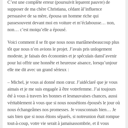
C’est une complète erreur (poursuivit leparent pauvre) de
supposer de ma chère Christiana, cédant àl’influence
persuasive de sa mère, épousa un homme riche qui
passesouvent devant moi en voiture et m’éclabousse… non,
non… c’est moiqu’elle a épousé.
Voici comment il se fit que nous nous mariâmesbeaucoup plus
tôt que nous n’en avions le projet. J’avais pris unlogement
modeste, je faisais des économies et je spéculais dansl’avenir
pour lui offrir une honnête et heureuse aisance, lorsqu’unjour
elle me dit avec un grand sérieux :
– Michel, je vous ai donné mon cœur. J’aidéclaré que je vous
aimais et je me suis engagée à être votrefemme. J’ai toujours
été à vous à travers les bonnes et lesmauvaises chances, aussi
véritablement à vous que si nous nousétions épousés le jour où
nous échangeâmes nos promesses. Je vousconnais bien… Je
sais bien que si nous étions séparés, si notreunion était rompue
tout-à-coup, votre vie serait à jamaisassombrie, et il vous