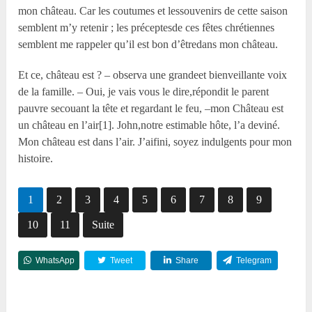
mon château. Car les coutumes et lessouvenirs de cette saison
semblent m’y retenir ; les préceptesde ces fêtes chrétiennes
semblent me rappeler qu’il est bon d’êtredans mon château.
Et ce, château est ? – observa une grandeet bienveillante voix
de la famille. – Oui, je vais vous le dire,répondit le parent
pauvre secouant la tête et regardant le feu, –mon Château est
un château en l’air[1]. John,notre estimable hôte, l’a deviné.
Mon château est dans l’air. J’aifini, soyez indulgents pour mon
histoire.
1
2
3
4
5
6
7
8
9
10
11
Suite
WhatsApp
Tweet
Share
Telegram
Reddit