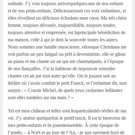
solitude. J’y vois toujours arriverquelques-uns de nos enfants
et de nos petits-enfants. Délicieusessont ces voix enfantines, et
elles réveillent un délicieux échodans mon cœur. Ma très chère
femme, toujours dévouée, toujoursfidèle, toujours tendre,
toujours attentive et empressée, est laprincipale bénédiction de
ma maison, celle à qui je dois la sourcede toutes les autres.
Nous sommes une famille musicienne, etlorsque Christiana me
voit parfois un peu fatigué ou prêt à devenirtriste, elle se glisse
au piano et me chante un air qui me charmaitjadis, à l’époque
de nos fiançailles. J’ai la faiblesse de nepouvoir entendre
chanter cet air par tout autre qu’elle. On le jouaun soir au
théâtre où j’avais conduit le petit Franck, et l’enfantme dit, tout
surpris : « Cousin Michel, de quels yeux ceslarmes brûlantes
sont elles tombées sur ma main ? »
Tel est mon château et telles sont lesparticularités réelles de ma
vie. J’y amène quelquefois le petitFranck. Il est le bienvenu de
mes petits-enfants et ils jouentensemble. À cette époque de
l’année, – à Noël et au jour de l’An, –je suis rarement hors de