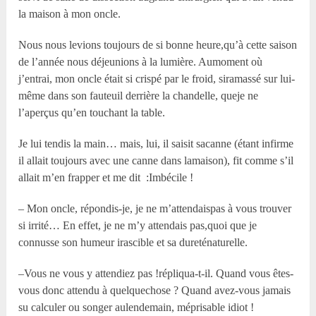
la maison à mon oncle.
Nous nous levions toujours de si bonne heure,qu’à cette saison
de l’année nous déjeunions à la lumière. Aumoment où
j’entrai, mon oncle était si crispé par le froid, siramassé sur lui-
même dans son fauteuil derrière la chandelle, queje ne
l’aperçus qu’en touchant la table.
Je lui tendis la main… mais, lui, il saisit sacanne (étant infirme
il allait toujours avec une canne dans lamaison), fit comme s’il
allait m’en frapper et me dit :Imbécile !
– Mon oncle, répondis-je, je ne m’attendaispas à vous trouver
si irrité… En effet, je ne m’y attendais pas,quoi que je
connusse son humeur irascible et sa dureténaturelle.
–Vous ne vous y attendiez pas !répliqua-t-il. Quand vous êtes-
vous donc attendu à quelquechose ? Quand avez-vous jamais
su calculer ou songer aulendemain, méprisable idiot !