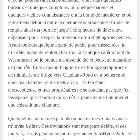
bureaux et quelques comptoirs, où quelquesparents et
quelques vieilles connaissances ont la bonté de metolérer, et où
je me tiens debout contre la cheminée si la saisonest froide. Je
remplis ainsi ma journée jusqu’à cinq heures :je dîne alors,
dépensant pour le repas, la moyenne d’un shellingtrois pences.
Ayant toujours quelque argent de poche pour messoirées, je
m’arrête, avant de rentrer chez moi, à l’antique cafédu pont de
Westminster où je prends ma tasse de thé et peut-être matartine
de pain rôti. Enfin, quand l’aiguille de l’horloge serapproche
de minuit, je me dirige vers Clapham-Road et, à peinerentré
dans ma chambre, je me mets au lit, – le feu étant
chosecoûteuse et mes propriétaires ne se souciant pas que j’en
fasseparce qu’il faudrait qu’on eût la peine de me l’allumer et
que celasalit une chambre.
Quelquefois, un de mes parents ou une de mesconnaissances
m’invite à dîner. Ces invitations sont mes jours defête, et ces
jours-là, je vais généralement me promener dansHyde-Park. Je