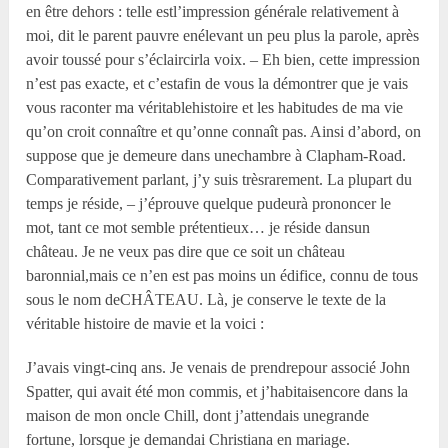
en être dehors : telle estl’impression générale relativement à
moi, dit le parent pauvre enélevant un peu plus la parole, après
avoir toussé pour s’éclaircirla voix. – Eh bien, cette impression
n’est pas exacte, et c’estafin de vous la démontrer que je vais
vous raconter ma véritablehistoire et les habitudes de ma vie
qu’on croit connaître et qu’onne connaît pas. Ainsi d’abord, on
suppose que je demeure dans unechambre à Clapham-Road.
Comparativement parlant, j’y suis trèsrarement. La plupart du
temps je réside, – j’éprouve quelque pudeurà prononcer le
mot, tant ce mot semble prétentieux… je réside dansun
château. Je ne veux pas dire que ce soit un château
baronnial,mais ce n’en est pas moins un édifice, connu de tous
sous le nom deCHÂTEAU. Là, je conserve le texte de la
véritable histoire de mavie et la voici :
J’avais vingt-cinq ans. Je venais de prendrepour associé John
Spatter, qui avait été mon commis, et j’habitaisencore dans la
maison de mon oncle Chill, dont j’attendais unegrande
fortune, lorsque je demandai Christiana en mariage.