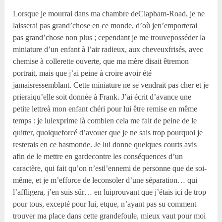
Lorsque je mourrai dans ma chambre deClapham-Road, je ne
laisserai pas grand’chose en ce monde, d’où jen’emporterai
pas grand’chose non plus ; cependant je me trouveposséder la
miniature d’un enfant à l’air radieux, aux cheveuxfrisés, avec
chemise à collerette ouverte, que ma mère disait êtremon
portrait, mais que j’ai peine à croire avoir été
jamaisressemblant. Cette miniature ne se vendrait pas cher et je
prieraiqu’elle soit donnée à Frank. J’ai écrit d’avance une
petite lettreà mon enfant chéri pour lui être remise en même
temps : je luiexprime là combien cela me fait de peine de le
quitter, quoiqueforcé d’avouer que je ne sais trop pourquoi je
resterais en ce basmonde. Je lui donne quelques courts avis
afin de le mettre en gardecontre les conséquences d’un
caractère, qui fait qu’on n’estl’ennemi de personne que de soi-
même, et je m’efforce de leconsoler d’une séparation… qui
l’affligera, j’en suis sûr… en luiprouvant que j’étais ici de trop
pour tous, excepté pour lui, etque, n’ayant pas su comment
trouver ma place dans cette grandefoule, mieux vaut pour moi