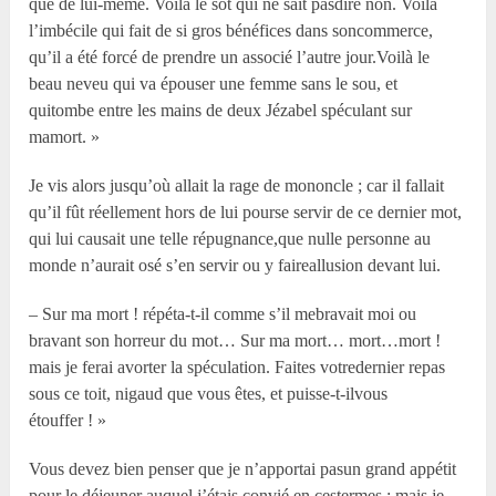
que de lui-même. Voilà le sot qui ne sait pasdire non. Voilà
l’imbécile qui fait de si gros bénéfices dans soncommerce,
qu’il a été forcé de prendre un associé l’autre jour.Voilà le
beau neveu qui va épouser une femme sans le sou, et
quitombe entre les mains de deux Jézabel spéculant sur
mamort. »
Je vis alors jusqu’où allait la rage de mononcle ; car il fallait
qu’il fût réellement hors de lui pourse servir de ce dernier mot,
qui lui causait une telle répugnance,que nulle personne au
monde n’aurait osé s’en servir ou y faireallusion devant lui.
– Sur ma mort ! répéta-t-il comme s’il mebravait moi ou
bravant son horreur du mot… Sur ma mort… mort…mort !
mais je ferai avorter la spéculation. Faites votredernier repas
sous ce toit, nigaud que vous êtes, et puisse-t-ilvous
étouffer ! »
Vous devez bien penser que je n’apportai pasun grand appétit
pour le déjeuner auquel j’étais convié en cestermes ; mais je