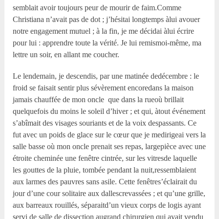
semblait avoir toujours peur de mourir de faim.Comme
Christiana n’avait pas de dot ; j’hésitai longtemps àlui avouer
notre engagement mutuel ; à la fin, je me décidai àlui écrire
pour lui : apprendre toute la vérité. Je lui remismoi-même, ma
lettre un soir, en allant me coucher.
Le lendemain, je descendis, par une matinée dedécembre : le
froid se faisait sentir plus sévèrement encoredans la maison
jamais chauffée de mon oncle que dans la rueoù brillait
quelquefois du moins le soleil d’hiver ; et qui, àtout événement
s’abîmait des visages souriants et de la voix despassants. Ce
fut avec un poids de glace sur le cœur que je medirigeai vers la
salle basse où mon oncle prenait ses repas, largepièce avec une
étroite cheminée une fenêtre cintrée, sur les vitresde laquelle
les gouttes de la pluie, tombée pendant la nuit,ressemblaient
aux larmes des pauvres sans asile. Cette fenêtres’éclairait du
jour d’une cour solitaire aux dallescrevassées ; et qu’une grille,
aux barreaux rouillés, séparaitd’un vieux corps de logis ayant
servi de salle de dissection augrand chirurgien qui avait vendu