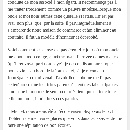
conduite de mon associé à mon égard. Il necommença pas à
me traiter froidement, comme un pauvre imbécile,lorsque mon
oncle et moi nous eûmes cette querelle si fatale. Iln’est pas
vrai, non plus, que, par la suite, il parvintgraduellement à
s’emparer de notre maison de commerce et àm’éliminer ; au
contraire, il fut un modèle d’honneur et deprobité.
Voici comment les choses se passèrent :Le jour où mon oncle
me donna mon congé, et même avant l’arrivée demes malles
(qu’il renvoya, port non payé), je descendis au bureauque
nous avions au bord de la Tamise, et, là, je racontai à
JohnSpatter ce qui venait d’avoir lieu. John ne me fit pas
cetteréponse que les riches parents étaient des faits palpables,
tandisque l’amour et le sentiment n’étaient que clair de lune
etfiction ; non, il m’adressa ces paroles :
– Michel, nous avons été à l’école ensemble,j’avais le tact
d’obtenir de meilleures places que vous dans laclasse, et de me
faire une réputation de bon écolier.