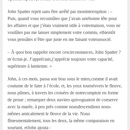
John Spatter reprit sans être arrêté par moninterruption : –
Puis, quand vous reconnûtes que j’avais unebonne tête pour
les affaires et que j’étais vraiment utile à votremaison, vous ne
voulûtes pas me laisser simplement votre commis, etbientôt
vous pensâtes n’être que juste en me faisant votreassocié.
– À quoi bon rappeler encore cescirconstances, John Spatter ?
m’écriai-je. J’appréciais,j’apprécie toujours votre capacité,
supérieure à lamienne. »
John, à ces mots, passa son bras sous le mien,comme il avait
coutume de le faire à l’école, et, les yeux tournésvers le fleuve,
nous pûmes, à travers les croisées de notrecomptoir en forme
de proue ; remarquer deux navires quivoguaient de conserve
avec la marée, à peu près comme nousdescendions nous-
mêmes amicalement le fleuve de la vie. Nous
fîmesmentalement, tous les deux, la même comparaison en
souriant, etJohn ajouta :