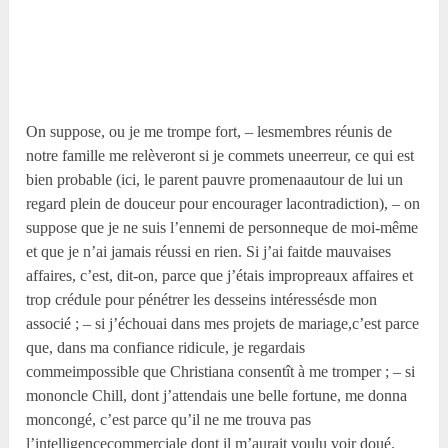
On suppose, ou je me trompe fort, – lesmembres réunis de
notre famille me relèveront si je commets uneerreur, ce qui est
bien probable (ici, le parent pauvre promenaautour de lui un
regard plein de douceur pour encourager lacontradiction), – on
suppose que je ne suis l’ennemi de personneque de moi-même
et que je n’ai jamais réussi en rien. Si j’ai faitde mauvaises
affaires, c’est, dit-on, parce que j’étais impropreaux affaires et
trop crédule pour pénétrer les desseins intéressésde mon
associé ; – si j’échouai dans mes projets de mariage,c’est parce
que, dans ma confiance ridicule, je regardais
commeimpossible que Christiana consentît à me tromper ; – si
mononcle Chill, dont j’attendais une belle fortune, me donna
moncongé, c’est parce qu’il ne me trouva pas
l’intelligencecommerciale dont il m’aurait voulu voir doué.