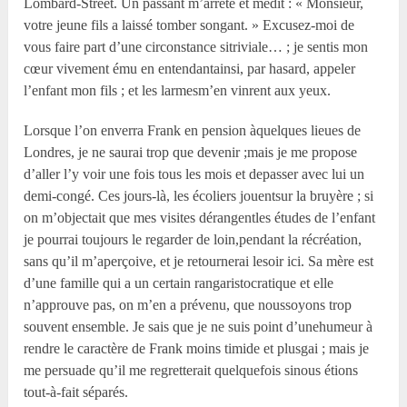
Lombard-Street. Un passant m’arrête et medit : « Monsieur,
votre jeune fils a laissé tomber songant. » Excusez-moi de
vous faire part d’une circonstance sitriviale… ; je sentis mon
cœur vivement ému en entendantainsi, par hasard, appeler
l’enfant mon fils ; et les larmesm’en vinrent aux yeux.
Lorsque l’on enverra Frank en pension àquelques lieues de
Londres, je ne saurai trop que devenir ;mais je me propose
d’aller l’y voir une fois tous les mois et depasser avec lui un
demi-congé. Ces jours-là, les écoliers jouentsur la bruyère ; si
on m’objectait que mes visites dérangentles études de l’enfant
je pourrai toujours le regarder de loin,pendant la récréation,
sans qu’il m’aperçoive, et je retournerai lesoir ici. Sa mère est
d’une famille qui a un certain rangaristocratique et elle
n’approuve pas, on m’en a prévenu, que noussoyons trop
souvent ensemble. Je sais que je ne suis point d’unehumeur à
rendre le caractère de Frank moins timide et plusgai ; mais je
me persuade qu’il me regretterait quelquefois sinous étions
tout-à-fait séparés.