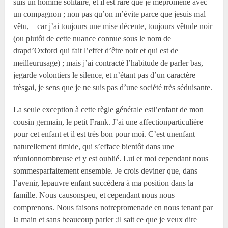
suis un homme solitaire, et il est rare que je mepromène avec
un compagnon ; non pas qu’on m’évite parce que jesuis mal
vêtu, – car j’ai toujours une mise décente, toujours vêtude noir
(ou plutôt de cette nuance connue sous le nom de
drapd’Oxford qui fait l’effet d’être noir et qui est de
meilleurusage) ; mais j’ai contracté l’habitude de parler bas,
jegarde volontiers le silence, et n’étant pas d’un caractère
trèsgai, je sens que je ne suis pas d’une société très séduisante.
La seule exception à cette règle générale estl’enfant de mon
cousin germain, le petit Frank. J’ai une affectionparticulière
pour cet enfant et il est très bon pour moi. C’est unenfant
naturellement timide, qui s’efface bientôt dans une
réunionnombreuse et y est oublié. Lui et moi cependant nous
sommesparfaitement ensemble. Je crois deviner que, dans
l’avenir, lepauvre enfant succédera à ma position dans la
famille. Nous causonspeu, et cependant nous nous
comprenons. Nous faisons notrepromenade en nous tenant par
la main et sans beaucoup parler ;il sait ce que je veux dire