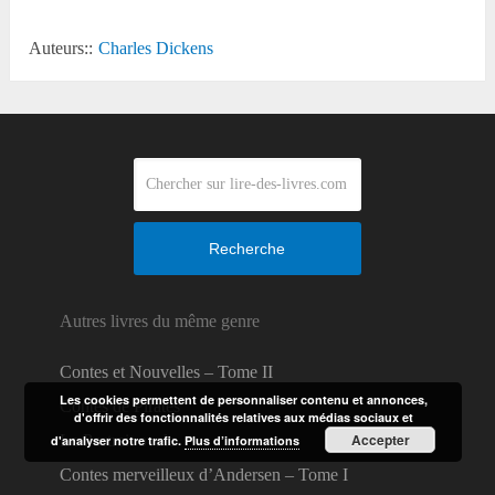
Auteurs::
Charles Dickens
Recherche
Autres livres du même genre
Contes et Nouvelles – Tome II
Les cookies permettent de personnaliser contenu et annonces,
Contes de Pirates
d'offrir des fonctionnalités relatives aux médias sociaux et
Accepter
Le Portrait ovale
d'analyser notre trafic.
Plus d’informations
Contes merveilleux d’Andersen – Tome I