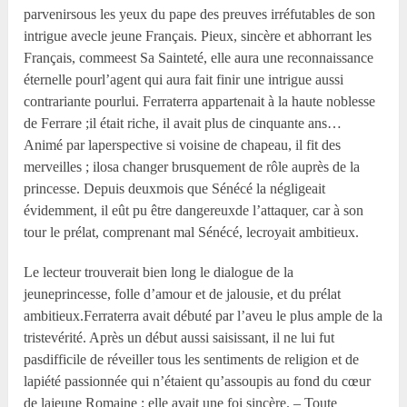
parvenirsous les yeux du pape des preuves irréfutables de son
intrigue avecle jeune Français. Pieux, sincère et abhorrant les
Français, commeest Sa Sainteté, elle aura une reconnaissance
éternelle pourl’agent qui aura fait finir une intrigue aussi
contrariante pourlui. Ferraterra appartenait à la haute noblesse
de Ferrare ;il était riche, il avait plus de cinquante ans…
Animé par laperspective si voisine de chapeau, il fit des
merveilles ; ilosa changer brusquement de rôle auprès de la
princesse. Depuis deuxmois que Sénécé la négligeait
évidemment, il eût pu être dangereuxde l’attaquer, car à son
tour le prélat, comprenant mal Sénécé, lecroyait ambitieux.
Le lecteur trouverait bien long le dialogue de la
jeuneprincesse, folle d’amour et de jalousie, et du prélat
ambitieux.Ferraterra avait débuté par l’aveu le plus ample de la
tristevérité. Après un début aussi saisissant, il ne lui fut
pasdifficile de réveiller tous les sentiments de religion et de
lapiété passionnée qui n’étaient qu’assoupis au fond du cœur
de lajeune Romaine ; elle avait une foi sincère. – Toute