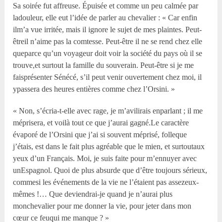
Sa soirée fut affreuse. Épuisée et comme un peu calmée par
ladouleur, elle eut l’idée de parler au chevalier : « Car enfin
ilm’a vue irritée, mais il ignore le sujet de mes plaintes. Peut-
êtreil n’aime pas la comtesse. Peut-être il ne se rend chez elle
queparce qu’un voyageur doit voir la société du pays où il se
trouve,et surtout la famille du souverain. Peut-être si je me
faisprésenter Sénécé, s’il peut venir ouvertement chez moi, il
ypassera des heures entières comme chez l’Orsini. »
« Non, s’écria-t-elle avec rage, je m’avilirais enparlant ; il me
méprisera, et voilà tout ce que j’aurai gagné.Le caractère
évaporé de l’Orsini que j’ai si souvent méprisé, folleque
j’étais, est dans le fait plus agréable que le mien, et surtoutaux
yeux d’un Français. Moi, je suis faite pour m’ennuyer avec
unEspagnol. Quoi de plus absurde que d’être toujours sérieux,
commesi les événements de la vie ne l’étaient pas assezeux-
mêmes !… Que deviendrai-je quand je n’aurai plus
monchevalier pour me donner la vie, pour jeter dans mon
cœur ce feuqui me manque ? »