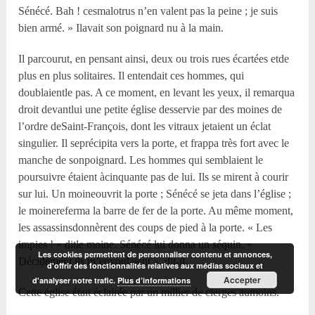
Sénécé. Bah ! cesmalotrus n’en valent pas la peine ; je suis
bien armé. » Ilavait son poignard nu à la main.
Il parcourut, en pensant ainsi, deux ou trois rues écartées etde
plus en plus solitaires. Il entendait ces hommes, qui
doublaientle pas. A ce moment, en levant les yeux, il remarqua
droit devantlui une petite église desservie par des moines de
l’ordre deSaint-François, dont les vitraux jetaient un éclat
singulier. Il seprécipita vers la porte, et frappa très fort avec le
manche de sonpoignard. Les hommes qui semblaient le
poursuivre étaient àcinquante pas de lui. Ils se mirent à courir
sur lui. Un moineouvrit la porte ; Sénécé se jeta dans l’église ;
le moinereferma la barre de fer de la porte. Au même moment,
les assassinsdonnèrent des coups de pied à la porte. « Les
impies ! » ditle moine. Sénécé lui donna un séquin. «
Les cookies permettent de personnaliser contenu et annonces,
Décidément ils m’envoulaient », dit-il.
d'offrir des fonctionnalités relatives aux médias sociaux et
Accepter
d'analyser notre trafic.
Plus d’informations
Cette église était éclairée par un millier de cierges aumoins.