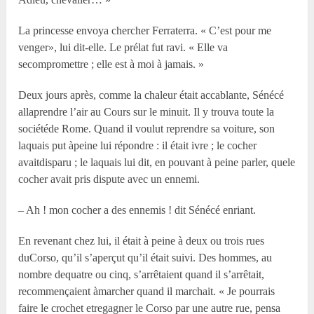
La princesse envoya chercher Ferraterra. « C’est pour me
venger», lui dit-elle. Le prélat fut ravi. « Elle va
secompromettre ; elle est à moi à jamais. »
Deux jours après, comme la chaleur était accablante, Sénécé
allaprendre l’air au Cours sur le minuit. Il y trouva toute la
sociétéde Rome. Quand il voulut reprendre sa voiture, son
laquais put àpeine lui répondre : il était ivre ; le cocher
avaitdisparu ; le laquais lui dit, en pouvant à peine parler, quele
cocher avait pris dispute avec un ennemi.
– Ah ! mon cocher a des ennemis ! dit Sénécé enriant.
En revenant chez lui, il était à peine à deux ou trois rues
duCorso, qu’il s’aperçut qu’il était suivi. Des hommes, au
nombre dequatre ou cinq, s’arrêtaient quand il s’arrêtait,
recommençaient àmarcher quand il marchait. « Je pourrais
faire le crochet etregagner le Corso par une autre rue, pensa