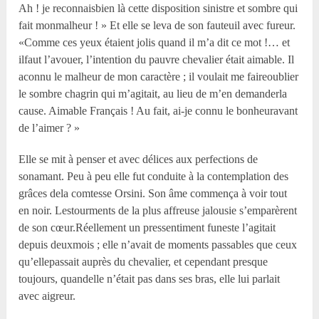
Ah ! je reconnaisbien là cette disposition sinistre et sombre qui
fait monmalheur ! » Et elle se leva de son fauteuil avec fureur.
«Comme ces yeux étaient jolis quand il m’a dit ce mot !… et
ilfaut l’avouer, l’intention du pauvre chevalier était aimable. Il
aconnu le malheur de mon caractère ; il voulait me faireoublier
le sombre chagrin qui m’agitait, au lieu de m’en demanderla
cause. Aimable Français ! Au fait, ai-je connu le bonheuravant
de l’aimer ? »
Elle se mit à penser et avec délices aux perfections de
sonamant. Peu à peu elle fut conduite à la contemplation des
grâces dela comtesse Orsini. Son âme commença à voir tout
en noir. Lestourments de la plus affreuse jalousie s’emparèrent
de son cœur.Réellement un pressentiment funeste l’agitait
depuis deuxmois ; elle n’avait de moments passables que ceux
qu’ellepassait auprès du chevalier, et cependant presque
toujours, quandelle n’était pas dans ses bras, elle lui parlait
avec aigreur.