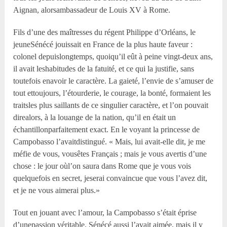
Aignan, alorsambassadeur de Louis XV à Rome.
Fils d’une des maîtresses du régent Philippe d’Orléans, le
jeuneSénécé jouissait en France de la plus haute faveur :
colonel depuislongtemps, quoiqu’il eût à peine vingt-deux ans,
il avait leshabitudes de la fatuité, et ce qui la justifie, sans
toutefois enavoir le caractère. La gaieté, l’envie de s’amuser de
tout ettoujours, l’étourderie, le courage, la bonté, formaient les
traitsles plus saillants de ce singulier caractère, et l’on pouvait
direalors, à la louange de la nation, qu’il en était un
échantillonparfaitement exact. En le voyant la princesse de
Campobasso l’avaitdistingué. « Mais, lui avait-elle dit, je me
méfie de vous, vousêtes Français ; mais je vous avertis d’une
chose : le jour oùl’on saura dans Rome que je vous vois
quelquefois en secret, jeserai convaincue que vous l’avez dit,
et je ne vous aimerai plus.»
Tout en jouant avec l’amour, la Campobasso s’était éprise
d’unepassion véritable. Sénécé aussi l’avait aimée, mais il y