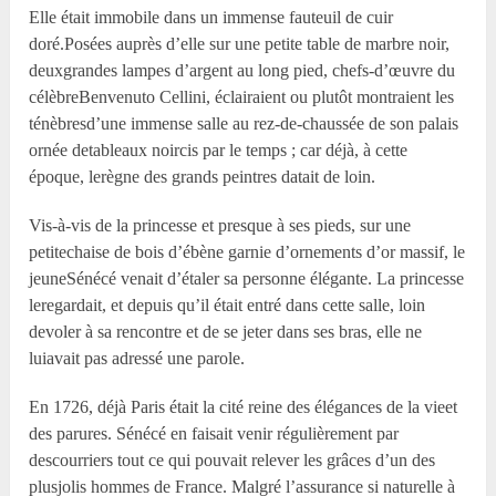
Elle était immobile dans un immense fauteuil de cuir
doré.Posées auprès d’elle sur une petite table de marbre noir,
deuxgrandes lampes d’argent au long pied, chefs-d’œuvre du
célèbreBenvenuto Cellini, éclairaient ou plutôt montraient les
ténèbresd’une immense salle au rez-de-chaussée de son palais
ornée detableaux noircis par le temps ; car déjà, à cette
époque, lerègne des grands peintres datait de loin.
Vis-à-vis de la princesse et presque à ses pieds, sur une
petitechaise de bois d’ébène garnie d’ornements d’or massif, le
jeuneSénécé venait d’étaler sa personne élégante. La princesse
leregardait, et depuis qu’il était entré dans cette salle, loin
devoler à sa rencontre et de se jeter dans ses bras, elle ne
luiavait pas adressé une parole.
En 1726, déjà Paris était la cité reine des élégances de la vieet
des parures. Sénécé en faisait venir régulièrement par
descourriers tout ce qui pouvait relever les grâces d’un des
plusjolis hommes de France. Malgré l’assurance si naturelle à