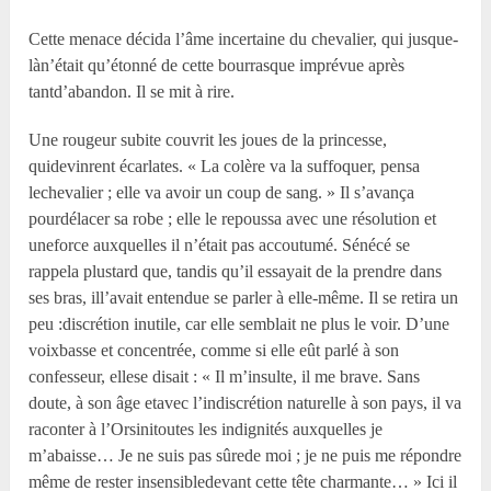
Cette menace décida l’âme incertaine du chevalier, qui jusque-
làn’était qu’étonné de cette bourrasque imprévue après
tantd’abandon. Il se mit à rire.
Une rougeur subite couvrit les joues de la princesse,
quidevinrent écarlates. « La colère va la suffoquer, pensa
lechevalier ; elle va avoir un coup de sang. » Il s’avança
pourdélacer sa robe ; elle le repoussa avec une résolution et
uneforce auxquelles il n’était pas accoutumé. Sénécé se
rappela plustard que, tandis qu’il essayait de la prendre dans
ses bras, ill’avait entendue se parler à elle-même. Il se retira un
peu :discrétion inutile, car elle semblait ne plus le voir. D’une
voixbasse et concentrée, comme si elle eût parlé à son
confesseur, ellese disait : « Il m’insulte, il me brave. Sans
doute, à son âge etavec l’indiscrétion naturelle à son pays, il va
raconter à l’Orsinitoutes les indignités auxquelles je
m’abaisse… Je ne suis pas sûrede moi ; je ne puis me répondre
même de rester insensibledevant cette tête charmante… » Ici il