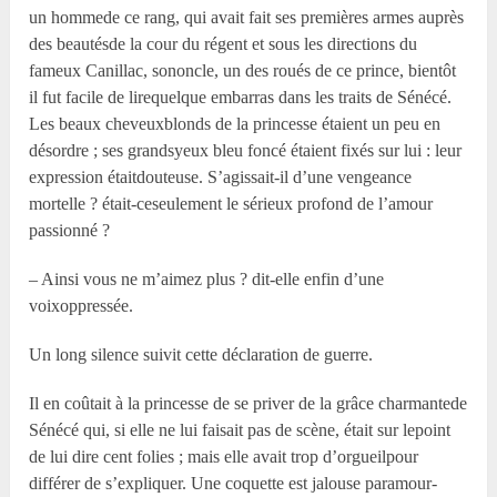
un hommede ce rang, qui avait fait ses premières armes auprès
des beautésde la cour du régent et sous les directions du
fameux Canillac, sononcle, un des roués de ce prince, bientôt
il fut facile de lirequelque embarras dans les traits de Sénécé.
Les beaux cheveuxblonds de la princesse étaient un peu en
désordre ; ses grandsyeux bleu foncé étaient fixés sur lui : leur
expression étaitdouteuse. S’agissait-il d’une vengeance
mortelle ? était-ceseulement le sérieux profond de l’amour
passionné ?
– Ainsi vous ne m’aimez plus ? dit-elle enfin d’une
voixoppressée.
Un long silence suivit cette déclaration de guerre.
Il en coûtait à la princesse de se priver de la grâce charmantede
Sénécé qui, si elle ne lui faisait pas de scène, était sur lepoint
de lui dire cent folies ; mais elle avait trop d’orgueilpour
différer de s’expliquer. Une coquette est jalouse paramour-