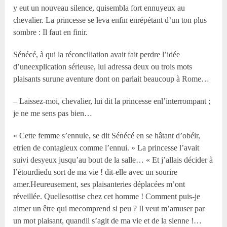
y eut un nouveau silence, quisembla fort ennuyeux au
chevalier. La princesse se leva enfin enrépétant d’un ton plus
sombre : Il faut en finir.
Sénécé, à qui la réconciliation avait fait perdre l’idée
d’uneexplication sérieuse, lui adressa deux ou trois mots
plaisants surune aventure dont on parlait beaucoup à Rome…
– Laissez-moi, chevalier, lui dit la princesse enl’interrompant ;
je ne me sens pas bien…
« Cette femme s’ennuie, se dit Sénécé en se hâtant d’obéir,
etrien de contagieux comme l’ennui. » La princesse l’avait
suivi desyeux jusqu’au bout de la salle… « Et j’allais décider à
l’étourdiedu sort de ma vie ! dit-elle avec un sourire
amer.Heureusement, ses plaisanteries déplacées m’ont
réveillée. Quellesottise chez cet homme ! Comment puis-je
aimer un être qui mecomprend si peu ? Il veut m’amuser par
un mot plaisant, quandil s’agit de ma vie et de la sienne !…