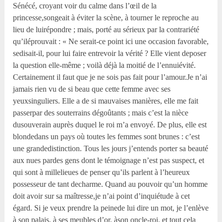
Sénécé, croyant voir du calme dans l’œil de la
princesse,songeait à éviter la scène, à tourner le reproche au
lieu de luirépondre ; mais, porté au sérieux par la contrariété
qu’iléprouvait : « Ne serait-ce point ici une occasion favorable,
sedisait-il, pour lui faire entrevoir la vérité ? Elle vient deposer
la question elle-même ; voilà déjà la moitié de l’ennuiévité.
Certainement il faut que je ne sois pas fait pour l’amour.Je n’ai
jamais rien vu de si beau que cette femme avec ses
yeuxsinguliers. Elle a de si mauvaises manières, elle me fait
passerpar des souterrains dégoûtants ; mais c’est la nièce
dusouverain auprès duquel le roi m’a envoyé. De plus, elle est
blondedans un pays où toutes les femmes sont brunes : c’est
une grandedistinction. Tous les jours j’entends porter sa beauté
aux nues pardes gens dont le témoignage n’est pas suspect, et
qui sont à millelieues de penser qu’ils parlent à l’heureux
possesseur de tant decharme. Quand au pouvoir qu’un homme
doit avoir sur sa maîtresse,je n’ai point d’inquiétude à cet
égard. Si je veux prendre la peinede lui dire un mot, je l’enlève
à son palais, à ses meubles d’or, àson oncle-roi, et tout cela