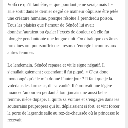
Voilà ce qu’il faut être, et que pourtant je ne seraijamais ! »
Elle sortit dans le dernier degré de malheur oùpuisse être jetée
une créature humaine, presque résolue à prendredu poison.
Tous les plaisirs que l’amour de Sénécé lui avait
donnésn’auraient pu égaler l’excès de douleur où elle fut
plongée pendanttoute une longue nuit. On dirait que ces âmes
romaines ont poursouffrir des trésors d’énergie inconnus aux
autres femmes.
Le lendemain, Sénécé repassa et vit le signe négatif. Il
s’enallait gaiement ; cependant il fut piqué. « C’est donc
moncongé qu’elle m’a donné l’autre jour ? Il faut que je la
voiedans les larmes », dit sa vanité. Il éprouvait une légère
nuanced’amour en perdant à tout jamais une aussi belle
femme, nièce dupape. Il quitta sa voiture et s’engagea dans les
souterrains peupropres qui lui déplaisaient si fort, et vint forcer
la porte de lagrande salle au rez-de-chaussée où la princesse le
recevait.