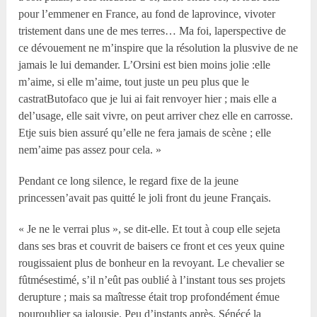
pour l’emmener en France, au fond de laprovince, vivoter
tristement dans une de mes terres… Ma foi, laperspective de
ce dévouement ne m’inspire que la résolution la plusvive de ne
jamais le lui demander. L’Orsini est bien moins jolie :elle
m’aime, si elle m’aime, tout juste un peu plus que le
castratButofaco que je lui ai fait renvoyer hier ; mais elle a
del’usage, elle sait vivre, on peut arriver chez elle en carrosse.
Etje suis bien assuré qu’elle ne fera jamais de scène ; elle
nem’aime pas assez pour cela. »
Pendant ce long silence, le regard fixe de la jeune
princessen’avait pas quitté le joli front du jeune Français.
« Je ne le verrai plus », se dit-elle. Et tout à coup elle sejeta
dans ses bras et couvrit de baisers ce front et ces yeux quine
rougissaient plus de bonheur en la revoyant. Le chevalier se
fûtmésestimé, s’il n’eût pas oublié à l’instant tous ses projets
derupture ; mais sa maîtresse était trop profondément émue
pouroublier sa jalousie. Peu d’instants après, Sénécé la