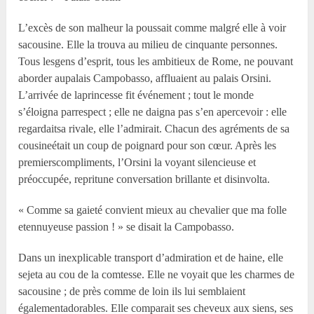
L’excès de son malheur la poussait comme malgré elle à voir
sacousine. Elle la trouva au milieu de cinquante personnes.
Tous lesgens d’esprit, tous les ambitieux de Rome, ne pouvant
aborder aupalais Campobasso, affluaient au palais Orsini.
L’arrivée de laprincesse fit événement ; tout le monde
s’éloigna parrespect ; elle ne daigna pas s’en apercevoir : elle
regardaitsa rivale, elle l’admirait. Chacun des agréments de sa
cousineétait un coup de poignard pour son cœur. Après les
premierscompliments, l’Orsini la voyant silencieuse et
préoccupée, repritune conversation brillante et disinvolta.
« Comme sa gaieté convient mieux au chevalier que ma folle
etennuyeuse passion ! » se disait la Campobasso.
Dans un inexplicable transport d’admiration et de haine, elle
sejeta au cou de la comtesse. Elle ne voyait que les charmes de
sacousine ; de près comme de loin ils lui semblaient
égalementadorables. Elle comparait ses cheveux aux siens, ses