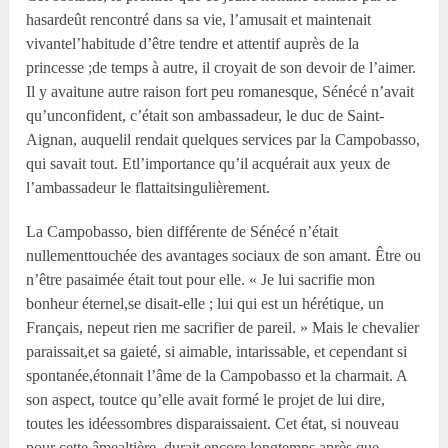
hasardeût rencontré dans sa vie, l’amusait et maintenait
vivantel’habitude d’être tendre et attentif auprès de la
princesse ;de temps à autre, il croyait de son devoir de l’aimer.
Il y avaitune autre raison fort peu romanesque, Sénécé n’avait
qu’unconfident, c’était son ambassadeur, le duc de Saint-
Aignan, auquelil rendait quelques services par la Campobasso,
qui savait tout. Etl’importance qu’il acquérait aux yeux de
l’ambassadeur le flattaitsingulièrement.
La Campobasso, bien différente de Sénécé n’était
nullementtouchée des avantages sociaux de son amant. Être ou
n’être pasaimée était tout pour elle. « Je lui sacrifie mon
bonheur éternel,se disait-elle ; lui qui est un hérétique, un
Français, nepeut rien me sacrifier de pareil. » Mais le chevalier
paraissait,et sa gaieté, si aimable, intarissable, et cependant si
spontanée,étonnait l’âme de la Campobasso et la charmait. A
son aspect, toutce qu’elle avait formé le projet de lui dire,
toutes les idéessombres disparaissaient. Cet état, si nouveau
pour cette âmealtière, durait encore longtemps après que