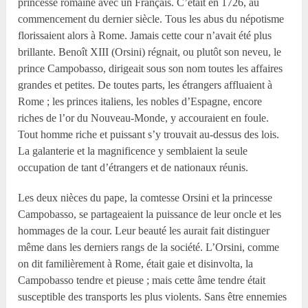
princesse romaine avec un Français. C’était en 1726, au
commencement du dernier siècle. Tous les abus du népotisme
florissaient alors à Rome. Jamais cette cour n’avait été plus
brillante. Benoît XIII (Orsini) régnait, ou plutôt son neveu, le
prince Campobasso, dirigeait sous son nom toutes les affaires
grandes et petites. De toutes parts, les étrangers affluaient à
Rome ; les princes italiens, les nobles d’Espagne, encore
riches de l’or du Nouveau-Monde, y accouraient en foule.
Tout homme riche et puissant s’y trouvait au-dessus des lois.
La galanterie et la magnificence y semblaient la seule
occupation de tant d’étrangers et de nationaux réunis.
Les deux nièces du pape, la comtesse Orsini et la princesse
Campobasso, se partageaient la puissance de leur oncle et les
hommages de la cour. Leur beauté les aurait fait distinguer
même dans les derniers rangs de la société. L’Orsini, comme
on dit familièrement à Rome, était gaie et disinvolta, la
Campobasso tendre et pieuse ; mais cette âme tendre était
susceptible des transports les plus violents. Sans être ennemies