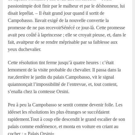
passionimpie doit finir par le malheur et par le déshonneur, lui
disait leprélat. – Il était grand jour quand il sortit de
Campobasso. Ilavait exigé de la nouvelle convertie la
promesse de ne pas recevoirSénécé ce jour-là. Cette promesse
avait peu coûté à laprincesse ; elle se croyait pieuse, et, dans le
fait, avaitpeur de se rendre méprisable par sa faiblesse aux
yeux duchevalier.
Cette résolution tint ferme jusqu’à quatre heures : c’était
lemoment de la visite probable du chevalier. Il passa dans la
rue,derrière le jardin du palais Campobasso, vit le signal
quiannonçait l’impossibilité de l’entrevue, et, tout content,
s’enalla chez la comtesse Orsini.
Peu à peu la Campobasso se sentit comme devenir folle. Les
idéeset les résolutions les plus étranges se succédaient
rapidement.Tout à coup elle descendit le grand escalier de son
palais comme endémence, et monta en voiture en criant au
cocher : « Palais Orsini»