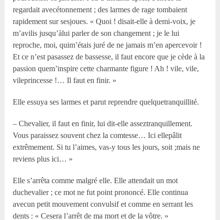
regardait avecétonnement ; des larmes de rage tombaient
rapidement sur sesjoues. « Quoi ! disait-elle à demi-voix, je
m’avilis jusqu’àlui parler de son changement ; je le lui
reproche, moi, quim’étais juré de ne jamais m’en apercevoir !
Et ce n’est pasassez de bassesse, il faut encore que je cède à la
passion quem’inspire cette charmante figure ! Ah ! vile, vile,
vileprincesse !… Il faut en finir. »
Elle essuya ses larmes et parut reprendre quelquetranquillité.
– Chevalier, il faut en finir, lui dit-elle asseztranquillement.
Vous paraissez souvent chez la comtesse… Ici ellepâlit
extrêmement. Si tu l’aimes, vas-y tous les jours, soit ;mais ne
reviens plus ici… »
Elle s’arrêta comme malgré elle. Elle attendait un mot
duchevalier ; ce mot ne fut point prononcé. Elle continua
avecun petit mouvement convulsif et comme en serrant les
dents : « Cesera l’arrêt de ma mort et de la vôtre. »