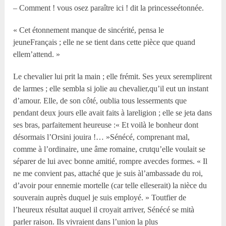
– Comment ! vous osez paraître ici ! dit la princesseétonnée.
« Cet étonnement manque de sincérité, pensa le
jeuneFrançais ; elle ne se tient dans cette pièce que quand
ellem’attend. »
Le chevalier lui prit la main ; elle frémit. Ses yeux seremplirent
de larmes ; elle sembla si jolie au chevalier,qu’il eut un instant
d’amour. Elle, de son côté, oublia tous lesserments que
pendant deux jours elle avait faits à lareligion ; elle se jeta dans
ses bras, parfaitement heureuse :« Et voilà le bonheur dont
désormais l’Orsini jouira !… »Sénécé, comprenant mal,
comme à l’ordinaire, une âme romaine, crutqu’elle voulait se
séparer de lui avec bonne amitié, rompre avecdes formes. « Il
ne me convient pas, attaché que je suis àl’ambassade du roi,
d’avoir pour ennemie mortelle (car telle elleserait) la nièce du
souverain auprès duquel je suis employé. » Toutfier de
l’heureux résultat auquel il croyait arriver, Sénécé se mità
parler raison. Ils vivraient dans l’union la plus