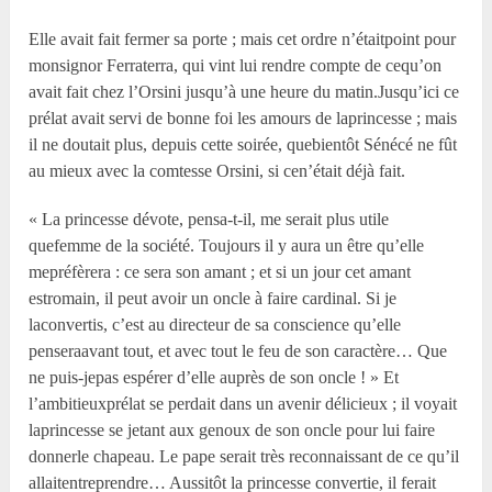
Elle avait fait fermer sa porte ; mais cet ordre n’étaitpoint pour
monsignor Ferraterra, qui vint lui rendre compte de cequ’on
avait fait chez l’Orsini jusqu’à une heure du matin.Jusqu’ici ce
prélat avait servi de bonne foi les amours de laprincesse ; mais
il ne doutait plus, depuis cette soirée, quebientôt Sénécé ne fût
au mieux avec la comtesse Orsini, si cen’était déjà fait.
« La princesse dévote, pensa-t-il, me serait plus utile
quefemme de la société. Toujours il y aura un être qu’elle
mepréfèrera : ce sera son amant ; et si un jour cet amant
estromain, il peut avoir un oncle à faire cardinal. Si je
laconvertis, c’est au directeur de sa conscience qu’elle
penseraavant tout, et avec tout le feu de son caractère… Que
ne puis-jepas espérer d’elle auprès de son oncle ! » Et
l’ambitieuxprélat se perdait dans un avenir délicieux ; il voyait
laprincesse se jetant aux genoux de son oncle pour lui faire
donnerle chapeau. Le pape serait très reconnaissant de ce qu’il
allaitentreprendre… Aussitôt la princesse convertie, il ferait