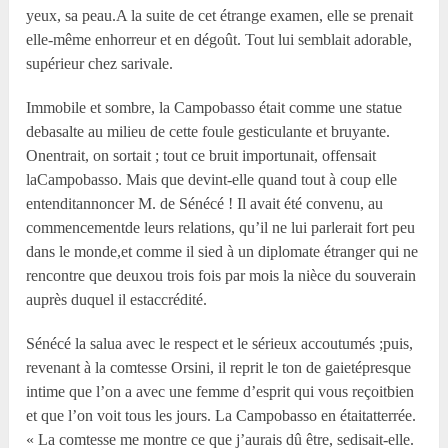
yeux, sa peau.A la suite de cet étrange examen, elle se prenait
elle-même enhorreur et en dégoût. Tout lui semblait adorable,
supérieur chez sarivale.
Immobile et sombre, la Campobasso était comme une statue
debasalte au milieu de cette foule gesticulante et bruyante.
Onentrait, on sortait ; tout ce bruit importunait, offensait
laCampobasso. Mais que devint-elle quand tout à coup elle
entenditannoncer M. de Sénécé ! Il avait été convenu, au
commencementde leurs relations, qu’il ne lui parlerait fort peu
dans le monde,et comme il sied à un diplomate étranger qui ne
rencontre que deuxou trois fois par mois la nièce du souverain
auprès duquel il estaccrédité.
Sénécé la salua avec le respect et le sérieux accoutumés ;puis,
revenant à la comtesse Orsini, il reprit le ton de gaietépresque
intime que l’on a avec une femme d’esprit qui vous reçoitbien
et que l’on voit tous les jours. La Campobasso en étaitatterrée.
« La comtesse me montre ce que j’aurais dû être, sedisait-elle.