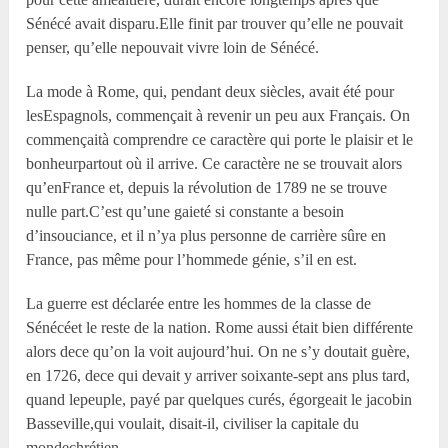
Sénécé avait disparu.Elle finit par trouver qu’elle ne pouvait
penser, qu’elle nepouvait vivre loin de Sénécé.
La mode à Rome, qui, pendant deux siècles, avait été pour
lesEspagnols, commençait à revenir un peu aux Français. On
commençaità comprendre ce caractère qui porte le plaisir et le
bonheurpartout où il arrive. Ce caractère ne se trouvait alors
qu’enFrance et, depuis la révolution de 1789 ne se trouve
nulle part.C’est qu’une gaieté si constante a besoin
d’insouciance, et il n’ya plus personne de carrière sûre en
France, pas même pour l’hommede génie, s’il en est.
La guerre est déclarée entre les hommes de la classe de
Sénécéet le reste de la nation. Rome aussi était bien différente
alors dece qu’on la voit aujourd’hui. On ne s’y doutait guère,
en 1726, dece qui devait y arriver soixante-sept ans plus tard,
quand lepeuple, payé par quelques curés, égorgeait le jacobin
Basseville,qui voulait, disait-il, civiliser la capitale du
mondechrétien.