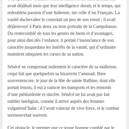
avait déjàhuit mois que leur intelligence durait, et le temps, qui
redoublela passion d’une Italienne, tue celle d’un Français. La
vanité duchevalier le consolait un peu de son ennui ; il avait
déjàenvoyé à Paris deux ou trois portraits de la Campobasso.
Du restecomblé de tous les genres de biens et d’avantages,
pour ainsi dire,dès l’enfance, il portait l’insouciance de son
caractère jusquedans les intérêts de la vanité, qui d’ordinaire
maintient siinquiets les cœurs de sa nation.
Sénécé ne comprenait nullement le caractère de sa maîtresse,
cequi fait que quelquefois sa bizarrerie l’amusait. Bien
souventencore, le jour de la fête de sainte Balbine, dont elle
portait lenom, il eut à vaincre les transports et les remords
d’une piétéardente et sincère. Sénécé ne lui avait pas fait
oublier lareligion, comme il arrive auprès des femmes
vulgairesd’Italie ; il l’avait vaincue de vive force, et le combat
serenouvelait souvent.
Cet obstacle, le premier que ce jeune homme comblé par le