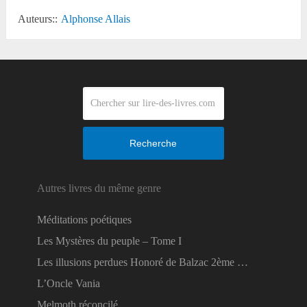
Auteurs::
Alphonse Allais
Recherche
Autres livres du même genre
Méditations poétiques
Les Mystères du peuple – Tome I
Les illusions perdues Honoré de Balzac 2ème …
L’Oncle Vania
Melmoth réconcilé