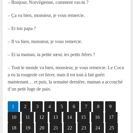
– Bonjour, Norvégienne, comment vas-tu ?
– Ça va bien, monsieur, je vous remercie.
– Et ton papa ?
– Il va bien, monsieur, je vous remercie.
– Et ta maman, ta petite sœur, tes petits frères ?
– Tout le monde va bien, monsieur, je vous remercie. Le Cocu
a eu la rougeole cet hiver, mais il est tout à fait guéri
maintenant… et puis, la semaine dernière, maman a accouché
d’un petit Juge de paix.
1
2
3
4
5
6
7
8
9
10
11
12
13
14
15
16
17
18
19
20
21
22
23
24
25