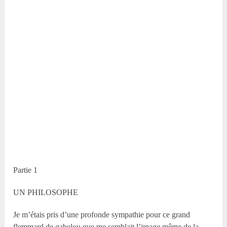
Partie 1
UN PHILOSOPHE
Je m’étais pris d’une profonde sympathie pour ce grand
flemmard de gabelou que me semblait l’image même de la