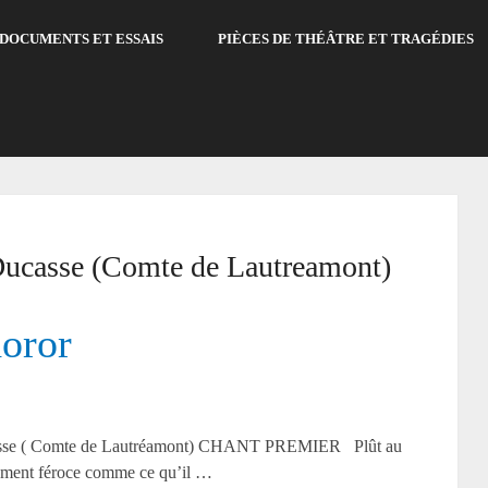
DOCUMENTS ET ESSAIS
PIÈCES DE THÉÂTRE ET TRAGÉDIES
Ducasse (Comte de Lautreamont)
oror
ucasse ( Comte de Lautréamont) CHANT PREMIER Plût au
nément féroce comme ce qu’il …