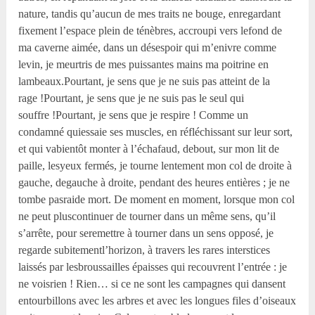
nature, tandis qu’aucun de mes traits ne bouge, enregardant
fixement l’espace plein de ténèbres, accroupi vers lefond de
ma caverne aimée, dans un désespoir qui m’enivre comme
levin, je meurtris de mes puissantes mains ma poitrine en
lambeaux.Pourtant, je sens que je ne suis pas atteint de la
rage !Pourtant, je sens que je ne suis pas le seul qui
souffre !Pourtant, je sens que je respire ! Comme un
condamné quiessaie ses muscles, en réfléchissant sur leur sort,
et qui vabientôt monter à l’échafaud, debout, sur mon lit de
paille, lesyeux fermés, je tourne lentement mon col de droite à
gauche, degauche à droite, pendant des heures entières ; je ne
tombe pasraide mort. De moment en moment, lorsque mon col
ne peut pluscontinuer de tourner dans un même sens, qu’il
s’arrête, pour seremettre à tourner dans un sens opposé, je
regarde subitementl’horizon, à travers les rares interstices
laissés par lesbroussailles épaisses qui recouvrent l’entrée : je
ne voisrien ! Rien… si ce ne sont les campagnes qui dansent
entourbillons avec les arbres et avec les longues files d’oiseaux