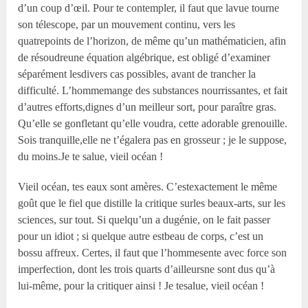
d’un coup d’œil. Pour te contempler, il faut que lavue tourne
son télescope, par un mouvement continu, vers les
quatrepoints de l’horizon, de même qu’un mathématicien, afin
de résoudreune équation algébrique, est obligé d’examiner
séparément lesdivers cas possibles, avant de trancher la
difficulté. L’hommemange des substances nourrissantes, et fait
d’autres efforts,dignes d’un meilleur sort, pour paraître gras.
Qu’elle se gonfletant qu’elle voudra, cette adorable grenouille.
Sois tranquille,elle ne t’égalera pas en grosseur ; je le suppose,
du moins.Je te salue, vieil océan !
Vieil océan, tes eaux sont amères. C’estexactement le même
goût que le fiel que distille la critique surles beaux-arts, sur les
sciences, sur tout. Si quelqu’un a dugénie, on le fait passer
pour un idiot ; si quelque autre estbeau de corps, c’est un
bossu affreux. Certes, il faut que l’hommesente avec force son
imperfection, dont les trois quarts d’ailleursne sont dus qu’à
lui-même, pour la critiquer ainsi ! Je tesalue, vieil océan !