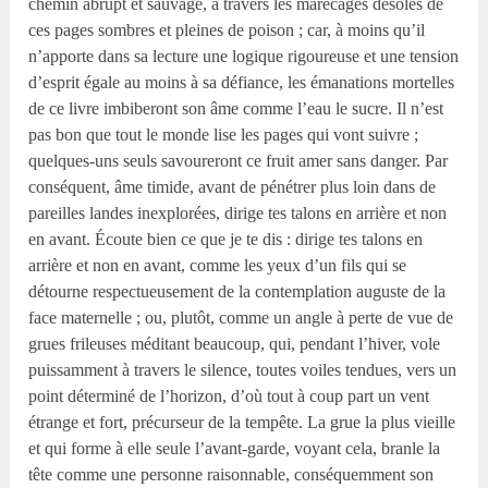
chemin abrupt et sauvage, à travers les marécages désolés de
ces pages sombres et pleines de poison ; car, à moins qu’il
n’apporte dans sa lecture une logique rigoureuse et une tension
d’esprit égale au moins à sa défiance, les émanations mortelles
de ce livre imbiberont son âme comme l’eau le sucre. Il n’est
pas bon que tout le monde lise les pages qui vont suivre ;
quelques-uns seuls savoureront ce fruit amer sans danger. Par
conséquent, âme timide, avant de pénétrer plus loin dans de
pareilles landes inexplorées, dirige tes talons en arrière et non
en avant. Écoute bien ce que je te dis : dirige tes talons en
arrière et non en avant, comme les yeux d’un fils qui se
détourne respectueusement de la contemplation auguste de la
face maternelle ; ou, plutôt, comme un angle à perte de vue de
grues frileuses méditant beaucoup, qui, pendant l’hiver, vole
puissamment à travers le silence, toutes voiles tendues, vers un
point déterminé de l’horizon, d’où tout à coup part un vent
étrange et fort, précurseur de la tempête. La grue la plus vieille
et qui forme à elle seule l’avant-garde, voyant cela, branle la
tête comme une personne raisonnable, conséquemment son