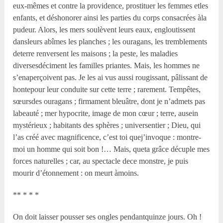
eux-mêmes et contre la providence, prostituer les femmes etles
enfants, et déshonorer ainsi les parties du corps consacrées àla
pudeur. Alors, les mers soulèvent leurs eaux, engloutissent
dansleurs abîmes les planches ; les ouragans, les tremblements
deterre renversent les maisons ; la peste, les maladies
diversesdéciment les familles priantes. Mais, les hommes ne
s’enaperçoivent pas. Je les ai vus aussi rougissant, pâlissant de
hontepour leur conduite sur cette terre ; rarement. Tempêtes,
sœursdes ouragans ; firmament bleuâtre, dont je n’admets pas
labeauté ; mer hypocrite, image de mon cœur ; terre, ausein
mystérieux ; habitants des sphères ; universentier ; Dieu, qui
l’as créé avec magnificence, c’est toi quej’invoque : montre-
moi un homme qui soit bon !… Mais, queta grâce décuple mes
forces naturelles ; car, au spectacle dece monstre, je puis
mourir d’étonnement : on meurt àmoins.
** * * *
On doit laisser pousser ses ongles pendantquinze jours. Oh !