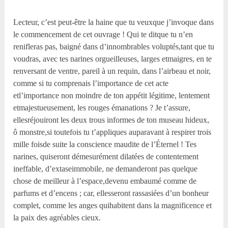
Lecteur, c’est peut-être la haine que tu veuxque j’invoque dans
le commencement de cet ouvrage ! Qui te ditque tu n’en
renifleras pas, baigné dans d’innombrables voluptés,tant que tu
voudras, avec tes narines orgueilleuses, larges etmaigres, en te
renversant de ventre, pareil à un requin, dans l’airbeau et noir,
comme si tu comprenais l’importance de cet acte
etl’importance non moindre de ton appétit légitime, lentement
etmajestueusement, les rouges émanations ? Je t’assure,
ellesréjouiront les deux trous informes de ton museau hideux,
ô monstre,si toutefois tu t’appliques auparavant à respirer trois
mille foisde suite la conscience maudite de l’Éternel ! Tes
narines, quiseront démesurément dilatées de contentement
ineffable, d’extaseimmobile, ne demanderont pas quelque
chose de meilleur à l’espace,devenu embaumé comme de
parfums et d’encens ; car, ellesseront rassasiées d’un bonheur
complet, comme les anges quihabitent dans la magnificence et
la paix des agréables cieux.