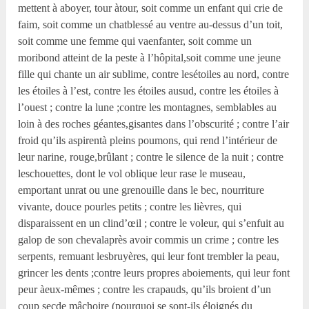
mettent à aboyer, tour àtour, soit comme un enfant qui crie de
faim, soit comme un chatblessé au ventre au-dessus d’un toit,
soit comme une femme qui vaenfanter, soit comme un
moribond atteint de la peste à l’hôpital,soit comme une jeune
fille qui chante un air sublime, contre lesétoiles au nord, contre
les étoiles à l’est, contre les étoiles ausud, contre les étoiles à
l’ouest ; contre la lune ;contre les montagnes, semblables au
loin à des roches géantes,gisantes dans l’obscurité ; contre l’air
froid qu’ils aspirentà pleins poumons, qui rend l’intérieur de
leur narine, rouge,brûlant ; contre le silence de la nuit ; contre
leschouettes, dont le vol oblique leur rase le museau,
emportant unrat ou une grenouille dans le bec, nourriture
vivante, douce pourles petits ; contre les lièvres, qui
disparaissent en un clind’œil ; contre le voleur, qui s’enfuit au
galop de son chevalaprès avoir commis un crime ; contre les
serpents, remuant lesbruyères, qui leur font trembler la peau,
grincer les dents ;contre leurs propres aboiements, qui leur font
peur àeux-mêmes ; contre les crapauds, qu’ils broient d’un
coup secde mâchoire (pourquoi se sont-ils éloignés du