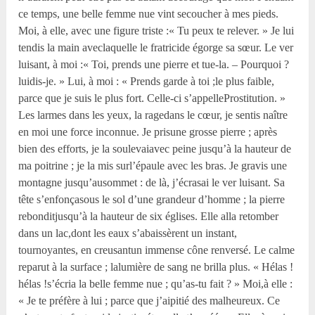
ce temps, une belle femme nue vint secoucher à mes pieds.
Moi, à elle, avec une figure triste :« Tu peux te relever. » Je lui
tendis la main aveclaquelle le fratricide égorge sa sœur. Le ver
luisant, à moi :« Toi, prends une pierre et tue-la. – Pourquoi ?
luidis-je. » Lui, à moi : « Prends garde à toi ;le plus faible,
parce que je suis le plus fort. Celle-ci s’appelleProstitution. »
Les larmes dans les yeux, la ragedans le cœur, je sentis naître
en moi une force inconnue. Je prisune grosse pierre ; après
bien des efforts, je la soulevaiavec peine jusqu’à la hauteur de
ma poitrine ; je la mis surl’épaule avec les bras. Je gravis une
montagne jusqu’ausommet : de là, j’écrasai le ver luisant. Sa
tête s’enfonçasous le sol d’une grandeur d’homme ; la pierre
rebonditjusqu’à la hauteur de six églises. Elle alla retomber
dans un lac,dont les eaux s’abaissèrent un instant,
tournoyantes, en creusantun immense cône renversé. Le calme
reparut à la surface ; lalumière de sang ne brilla plus. « Hélas !
hélas !s’écria la belle femme nue ; qu’as-tu fait ? » Moi,à elle :
« Je te préfère à lui ; parce que j’aipitié des malheureux. Ce