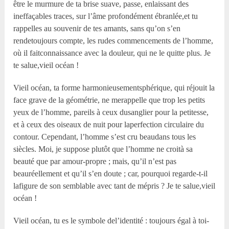
être le murmure de ta brise suave, passe, enlaissant des
ineffaçables traces, sur l’âme profondément ébranlée,et tu
rappelles au souvenir de tes amants, sans qu’on s’en
rendetoujours compte, les rudes commencements de l’homme,
où il faitconnaissance avec la douleur, qui ne le quitte plus. Je
te salue,vieil océan !
Vieil océan, ta forme harmonieusementsphérique, qui réjouit la
face grave de la géométrie, ne merappelle que trop les petits
yeux de l’homme, pareils à ceux dusanglier pour la petitesse,
et à ceux des oiseaux de nuit pour laperfection circulaire du
contour. Cependant, l’homme s’est cru beaudans tous les
siècles. Moi, je suppose plutôt que l’homme ne croità sa
beauté que par amour-propre ; mais, qu’il n’est pas
beauréellement et qu’il s’en doute ; car, pourquoi regarde-t-il
lafigure de son semblable avec tant de mépris ? Je te salue,vieil
océan !
Vieil océan, tu es le symbole del’identité : toujours égal à toi-