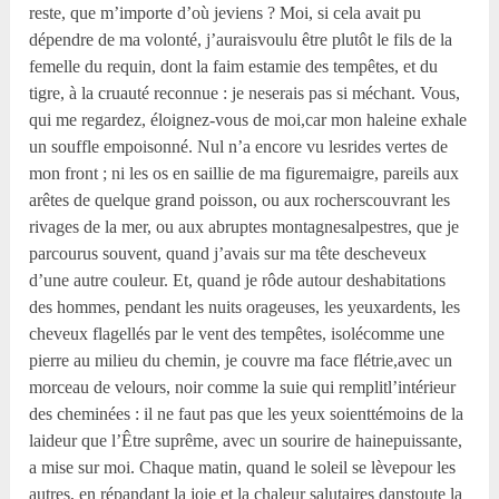
reste, que m’importe d’où jeviens ? Moi, si cela avait pu
dépendre de ma volonté, j’auraisvoulu être plutôt le fils de la
femelle du requin, dont la faim estamie des tempêtes, et du
tigre, à la cruauté reconnue : je neserais pas si méchant. Vous,
qui me regardez, éloignez-vous de moi,car mon haleine exhale
un souffle empoisonné. Nul n’a encore vu lesrides vertes de
mon front ; ni les os en saillie de ma figuremaigre, pareils aux
arêtes de quelque grand poisson, ou aux rocherscouvrant les
rivages de la mer, ou aux abruptes montagnesalpestres, que je
parcourus souvent, quand j’avais sur ma tête descheveux
d’une autre couleur. Et, quand je rôde autour deshabitations
des hommes, pendant les nuits orageuses, les yeuxardents, les
cheveux flagellés par le vent des tempêtes, isolécomme une
pierre au milieu du chemin, je couvre ma face flétrie,avec un
morceau de velours, noir comme la suie qui remplitl’intérieur
des cheminées : il ne faut pas que les yeux soienttémoins de la
laideur que l’Être suprême, avec un sourire de hainepuissante,
a mise sur moi. Chaque matin, quand le soleil se lèvepour les
autres, en répandant la joie et la chaleur salutaires danstoute la