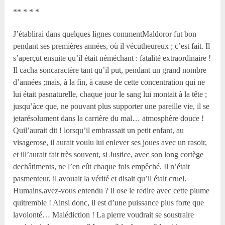
** * * *
J’établirai dans quelques lignes commentMaldoror fut bon
pendant ses premières années, où il vécutheureux ; c’est fait. Il
s’aperçut ensuite qu’il était néméchant : fatalité extraordinaire !
Il cacha soncaractère tant qu’il put, pendant un grand nombre
d’années ;mais, à la fin, à cause de cette concentration qui ne
lui était pasnaturelle, chaque jour le sang lui montait à la tête ;
jusqu’àce que, ne pouvant plus supporter une pareille vie, il se
jetarésolument dans la carrière du mal… atmosphère douce !
Quil’aurait dit ! lorsqu’il embrassait un petit enfant, au
visagerose, il aurait voulu lui enlever ses joues avec un rasoir,
et ill’aurait fait très souvent, si Justice, avec son long cortège
dechâtiments, ne l’en eût chaque fois empêché. Il n’était
pasmenteur, il avouait la vérité et disait qu’il était cruel.
Humains,avez-vous entendu ? il ose le redire avec cette plume
quitremble ! Ainsi donc, il est d’une puissance plus forte que
lavolonté… Malédiction ! La pierre voudrait se soustraire