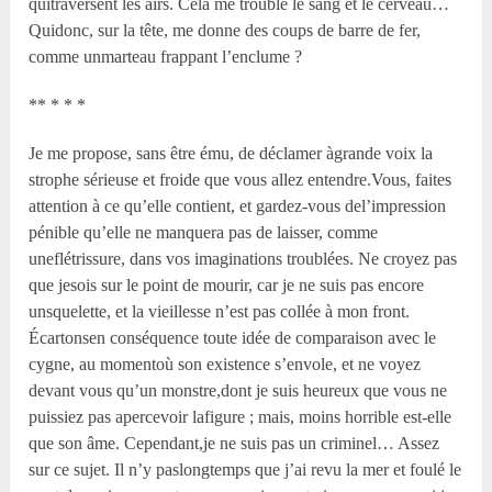
quitraversent les airs. Cela me trouble le sang et le cerveau…
Quidonc, sur la tête, me donne des coups de barre de fer,
comme unmarteau frappant l’enclume ?
** * * *
Je me propose, sans être ému, de déclamer àgrande voix la
strophe sérieuse et froide que vous allez entendre.Vous, faites
attention à ce qu’elle contient, et gardez-vous del’impression
pénible qu’elle ne manquera pas de laisser, comme
uneflétrissure, dans vos imaginations troublées. Ne croyez pas
que jesois sur le point de mourir, car je ne suis pas encore
unsquelette, et la vieillesse n’est pas collée à mon front.
Écartonsen conséquence toute idée de comparaison avec le
cygne, au momentoù son existence s’envole, et ne voyez
devant vous qu’un monstre,dont je suis heureux que vous ne
puissiez pas apercevoir lafigure ; mais, moins horrible est-elle
que son âme. Cependant,je ne suis pas un criminel… Assez
sur ce sujet. Il n’y paslongtemps que j’ai revu la mer et foulé le