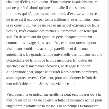
chacune d’elles, expliquent, d’unemanière insatisfaisante, ce
qui ne paraît d’abord qu’une anomalie.Il en est ainsi de
l’homme, qui n’a pas les mêmes motifs d’excuse.Un morceau
de terre est-il occupé par trente millions d’êtreshumains, ceux-
ci se croient obligés de ne pas se mêler del’existence de leurs
voisins, fixés comme des racines sur lemorceau de terre qui
suit. En descendant du grand au petit, chaquehomme vit
comme un sauvage dans sa tanière, et en sort rarementpour
visiter son semblable, accroupi pareillement dans une
autretanière. La grande famille universelle des humains est une
utopiedigne de la logique la plus médiocre. En outre, du
spectacle de tesmamelles fécondes, se dégage la notion
d’ingratitude ; car, onpense aussitôt à ces parents nombreux,
assez ingrats envers leCréateur, pour abandonner le fruit de
leur misérable union. Je tesalue, vieil océan !
Vieil océan, ta grandeur matérielle ne peut secomparer qu’à la
mesure qu’on se fait de ce qu’il a fallu depuissance active pour
engendrer la totalité de ta masse. On ne peutpas t’embrasser