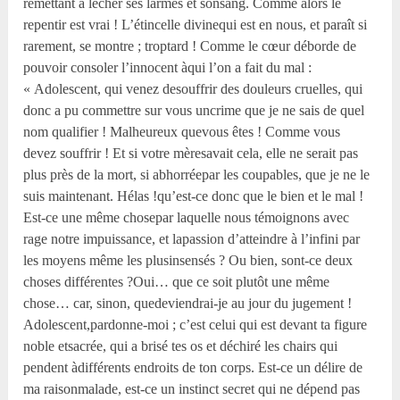
remettant à lécher ses larmes et sonsang. Comme alors le
repentir est vrai ! L’étincelle divinequi est en nous, et paraît si
rarement, se montre ; troptard ! Comme le cœur déborde de
pouvoir consoler l’innocent àqui l’on a fait du mal :
« Adolescent, qui venez desouffrir des douleurs cruelles, qui
donc a pu commettre sur vous uncrime que je ne sais de quel
nom qualifier ! Malheureux quevous êtes ! Comme vous
devez souffrir ! Et si votre mèresavait cela, elle ne serait pas
plus près de la mort, si abhorréepar les coupables, que je ne le
suis maintenant. Hélas !qu’est-ce donc que le bien et le mal !
Est-ce une même chosepar laquelle nous témoignons avec
rage notre impuissance, et lapassion d’atteindre à l’infini par
les moyens même les plusinsensés ? Ou bien, sont-ce deux
choses différentes ?Oui… que ce soit plutôt une même
chose… car, sinon, quedeviendrai-je au jour du jugement !
Adolescent,pardonne-moi ; c’est celui qui est devant ta figure
noble etsacrée, qui a brisé tes os et déchiré les chairs qui
pendent àdifférents endroits de ton corps. Est-ce un délire de
ma raisonmalade, est-ce un instinct secret qui ne dépend pas