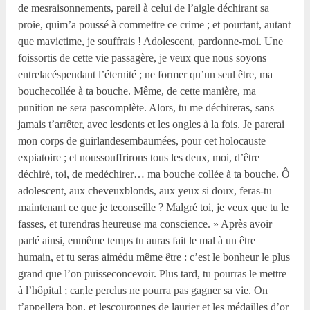
de mesraisonnements, pareil à celui de l’aigle déchirant sa
proie, quim’a poussé à commettre ce crime ; et pourtant, autant
que mavictime, je souffrais ! Adolescent, pardonne-moi. Une
foissortis de cette vie passagère, je veux que nous soyons
entrelacéspendant l’éternité ; ne former qu’un seul être, ma
bouchecollée à ta bouche. Même, de cette manière, ma
punition ne sera pascomplète. Alors, tu me déchireras, sans
jamais t’arrêter, avec lesdents et les ongles à la fois. Je parerai
mon corps de guirlandesembaumées, pour cet holocauste
expiatoire ; et noussouffrirons tous les deux, moi, d’être
déchiré, toi, de medéchirer… ma bouche collée à ta bouche. Ô
adolescent, aux cheveuxblonds, aux yeux si doux, feras-tu
maintenant ce que je teconseille ? Malgré toi, je veux que tu le
fasses, et turendras heureuse ma conscience. » Après avoir
parlé ainsi, enmême temps tu auras fait le mal à un être
humain, et tu seras aimédu même être : c’est le bonheur le plus
grand que l’on puisseconcevoir. Plus tard, tu pourras le mettre
à l’hôpital ; car,le perclus ne pourra pas gagner sa vie. On
t’appellera bon, et lescouronnes de laurier et les médailles d’or