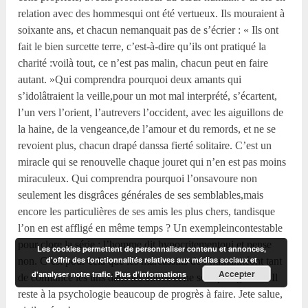
relation avec des hommesqui ont été vertueux. Ils mouraient à
soixante ans, et chacun nemanquait pas de s’écrier : « Ils ont
fait le bien surcette terre, c’est-à-dire qu’ils ont pratiqué la
charité :voilà tout, ce n’est pas malin, chacun peut en faire
autant. »Qui comprendra pourquoi deux amants qui
s’idolâtraient la veille,pour un mot mal interprété, s’écartent,
l’un vers l’orient, l’autrevers l’occident, avec les aiguillons de
la haine, de la vengeance,de l’amour et du remords, et ne se
revoient plus, chacun drapé danssa fierté solitaire. C’est un
miracle qui se renouvelle chaque jouret qui n’en est pas moins
miraculeux. Qui comprendra pourquoi l’onsavoure non
seulement les disgrâces générales de ses semblables,mais
encore les particulières de ses amis les plus chers, tandisque
l’on en est affligé en même temps ? Un exempleincontestable
pour clore la série : l’homme dit hypocritementoui et pense
Les cookies permettent de personnaliser contenu et annonces,
d'offrir des fonctionnalités relatives aux médias sociaux et
non. C’est pour cela que les marcassins de l’humanitéont tant
Accepter
d'analyser notre trafic.
Plus d’informations
de confiance les uns dans les autres et ne sont paségoïstes. Il
reste à la psychologie beaucoup de progrès à faire. Jete salue,