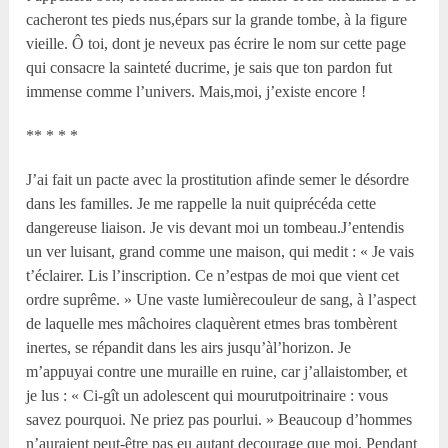
cacheront tes pieds nus,épars sur la grande tombe, à la figure
vieille. Ô toi, dont je neveux pas écrire le nom sur cette page
qui consacre la sainteté ducrime, je sais que ton pardon fut
immense comme l’univers. Mais,moi, j’existe encore !
** * * *
J’ai fait un pacte avec la prostitution afinde semer le désordre
dans les familles. Je me rappelle la nuit quiprécéda cette
dangereuse liaison. Je vis devant moi un tombeau.J’entendis
un ver luisant, grand comme une maison, qui medit : « Je vais
t’éclairer. Lis l’inscription. Ce n’estpas de moi que vient cet
ordre suprême. » Une vaste lumièrecouleur de sang, à l’aspect
de laquelle mes mâchoires claquèrent etmes bras tombèrent
inertes, se répandit dans les airs jusqu’àl’horizon. Je
m’appuyai contre une muraille en ruine, car j’allaistomber, et
je lus : « Ci-gît un adolescent qui mourutpoitrinaire : vous
savez pourquoi. Ne priez pas pourlui. » Beaucoup d’hommes
n’auraient peut-être pas eu autant decourage que moi. Pendant