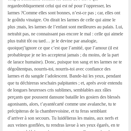
regardeobliquement celui qui est né pour l’oppresser, les
larmes ?Comme elles sont bonnes, n’est-ce pas ; car, elles ont
le goûtdu vinaigre. On dirait les larmes de celle qui aime le
plus ;mais, les larmes de l’enfant sont meilleures au palais. Lui,
netrahit pas, ne connaissant pas encore le mal : celle qui aimele
plus trahit tôt ou tard… je le devine par analogie,
quoiquej’ignore ce que c’est que l’amitié, que l’amour (il est
probableque je ne les accepterai jamais ; du moins, de la part
de larace humaine). Donc, puisque ton sang et tes larmes ne te
dégoûtentpas, nourris-toi, nourris-toi avec confiance des
larmes et du sangde l’adolescent. Bande-lui les yeux, pendant
que tu déchireras seschairs palpitantes ; et, après avoir entendu
de longues heuresses cris sublimes, semblables aux râles
perçants que poussent dansune bataille les gosiers des blessés
agonisants, alors, t’ayantécarté comme une avalanche, tu te
précipiteras de la chambrevoisine, et tu feras semblant
d’arriver à son secours. Tu luidélieras les mains, aux nerfs et
aux veines gonflées, tu rendras lavue à ses yeux égarés, en te