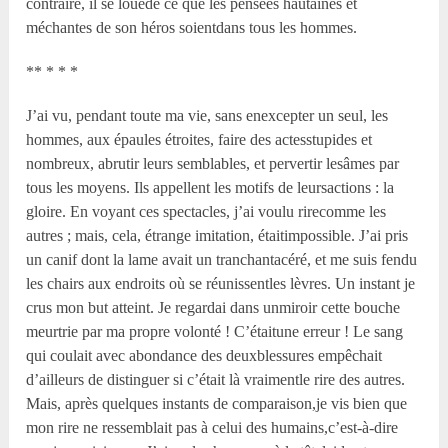
contraire, il se louede ce que les pensées hautaines et
méchantes de son héros soientdans tous les hommes.
** * * *
J’ai vu, pendant toute ma vie, sans enexcepter un seul, les
hommes, aux épaules étroites, faire des actesstupides et
nombreux, abrutir leurs semblables, et pervertir lesâmes par
tous les moyens. Ils appellent les motifs de leursactions : la
gloire. En voyant ces spectacles, j’ai voulu rirecomme les
autres ; mais, cela, étrange imitation, étaitimpossible. J’ai pris
un canif dont la lame avait un tranchantacéré, et me suis fendu
les chairs aux endroits où se réunissentles lèvres. Un instant je
crus mon but atteint. Je regardai dans unmiroir cette bouche
meurtrie par ma propre volonté ! C’étaitune erreur ! Le sang
qui coulait avec abondance des deuxblessures empêchait
d’ailleurs de distinguer si c’était là vraimentle rire des autres.
Mais, après quelques instants de comparaison,je vis bien que
mon rire ne ressemblait pas à celui des humains,c’est-à-dire