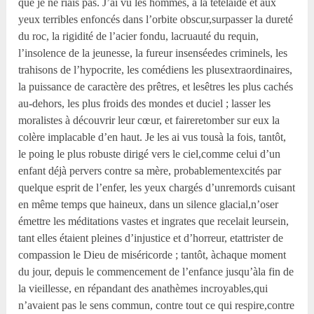
que je ne riais pas. J’ai vu les hommes, à la têtelaide et aux
yeux terribles enfoncés dans l’orbite obscur,surpasser la dureté
du roc, la rigidité de l’acier fondu, lacruauté du requin,
l’insolence de la jeunesse, la fureur insenséedes criminels, les
trahisons de l’hypocrite, les comédiens les plusextraordinaires,
la puissance de caractère des prêtres, et lesêtres les plus cachés
au-dehors, les plus froids des mondes et duciel ; lasser les
moralistes à découvrir leur cœur, et faireretomber sur eux la
colère implacable d’en haut. Je les ai vus tousà la fois, tantôt,
le poing le plus robuste dirigé vers le ciel,comme celui d’un
enfant déjà pervers contre sa mère, probablementexcités par
quelque esprit de l’enfer, les yeux chargés d’unremords cuisant
en même temps que haineux, dans un silence glacial,n’oser
émettre les méditations vastes et ingrates que recelait leursein,
tant elles étaient pleines d’injustice et d’horreur, etattrister de
compassion le Dieu de miséricorde ; tantôt, àchaque moment
du jour, depuis le commencement de l’enfance jusqu’àla fin de
la vieillesse, en répandant des anathèmes incroyables,qui
n’avaient pas le sens commun, contre tout ce qui respire,contre