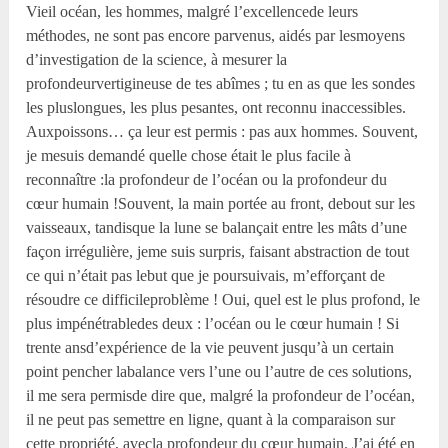
Vieil océan, les hommes, malgré l’excellencede leurs
méthodes, ne sont pas encore parvenus, aidés par lesmoyens
d’investigation de la science, à mesurer la
profondeurvertigineuse de tes abîmes ; tu en as que les sondes
les pluslongues, les plus pesantes, ont reconnu inaccessibles.
Auxpoissons… ça leur est permis : pas aux hommes. Souvent,
je mesuis demandé quelle chose était le plus facile à
reconnaître :la profondeur de l’océan ou la profondeur du
cœur humain !Souvent, la main portée au front, debout sur les
vaisseaux, tandisque la lune se balançait entre les mâts d’une
façon irrégulière, jeme suis surpris, faisant abstraction de tout
ce qui n’était pas lebut que je poursuivais, m’efforçant de
résoudre ce difficileproblème ! Oui, quel est le plus profond, le
plus impénétrabledes deux : l’océan ou le cœur humain ! Si
trente ansd’expérience de la vie peuvent jusqu’à un certain
point pencher labalance vers l’une ou l’autre de ces solutions,
il me sera permisde dire que, malgré la profondeur de l’océan,
il ne peut pas semettre en ligne, quant à la comparaison sur
cette propriété, avecla profondeur du cœur humain. J’ai été en