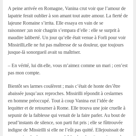
A peine arrivée en Romagne, Vanina crut voir que l’amour de
lapatrie ferait oublier à son amant tout autre amour. La fierté de
lajeune Romaine s’irrita. Elle essaya en vain de se
raisonner ;un noir chagrin s’empara d’elle : elle se surprit à
maudire laliberté. Un jour qu’elle était venue à Forli pour voir
Missirilli,elle ne fut pas maîtresse de sa douleur, que toujours
jusque-là sonorgueil avait su maîtriser.
– En vérité, lui dit-elle, vous m’aimez comme un mari ; cen’est
pas mon compte.
Bientôt ses larmes coulèrent ; mais c’était de honte des’être
abaissée jusqu’aux reproches. Missirilli répondit à ceslarmes
en homme préoccupé. Tout à coup Vanina eut l’idée de
lequitter et de retourner à Rome. Elle trouva une joie cruelle à
sepunir de la faiblesse qui venait de la faire parler. Au bout de
peud’instants de silence, son parti fut pris ; elle se fûttrouvée
indigne de Missirilli si elle ne l’eût pas quitté. Ellejouissait de