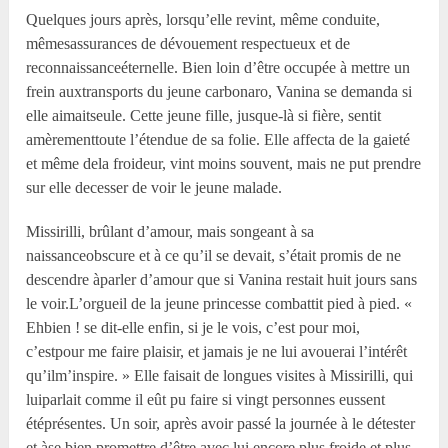
Quelques jours après, lorsqu’elle revint, même conduite,
mêmesassurances de dévouement respectueux et de
reconnaissanceéternelle. Bien loin d’être occupée à mettre un
frein auxtransports du jeune carbonaro, Vanina se demanda si
elle aimaitseule. Cette jeune fille, jusque-là si fière, sentit
amèrementtoute l’étendue de sa folie. Elle affecta de la gaieté
et même dela froideur, vint moins souvent, mais ne put prendre
sur elle decesser de voir le jeune malade.
Missirilli, brûlant d’amour, mais songeant à sa
naissanceobscure et à ce qu’il se devait, s’était promis de ne
descendre àparler d’amour que si Vanina restait huit jours sans
le voir.L’orgueil de la jeune princesse combattit pied à pied. «
Ehbien ! se dit-elle enfin, si je le vois, c’est pour moi,
c’estpour me faire plaisir, et jamais je ne lui avouerai l’intérêt
qu’ilm’inspire. » Elle faisait de longues visites à Missirilli, qui
luiparlait comme il eût pu faire si vingt personnes eussent
étéprésentes. Un soir, après avoir passé la journée à le détester
et àse bien promettre d’être avec lui encore plus froide et plus