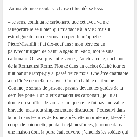
Vanina étonnée recula sa chaise et bientôt se leva.
– Je sens, continua le carbonaro, que cet aveu va me
faireperdre le seul bien qui m’attache à la vie ; mais il
estindigne de moi de vous tromper. Je m’appelle
PietroMissirilli ; j’ai dix-neuf ans ; mon père est un
pauvrechirurgien de Saint-Angelo-in-Vado, moi je suis
carbonaro. On asurpris notre vente ; j’ai été amené, enchaîné,
de la Romagneà Rome. Plongé dans un cachot éclairé jour et
nuit par une lampe,j’y ai passé treize mois. Une âme charitable
a eu l’idée de mefaire sauver. On m’a habillé en femme.
Comme je sortais de prisonet passais devant les gardes de la
dernière porte, l’un d’eux amaudit les carbonari ; je lui ai
donné un soufflet. Je vousassure que ce ne fut pas une vaine
bravade, mais tout simplementune distraction. Poursuivi dans
la nuit dans les rues de Rome aprèscette imprudence, blessé à
coups de baïonnette, perdant déjà mesforces, je monte dans
une maison dont la porte était ouverte ;j’entends les soldats qui