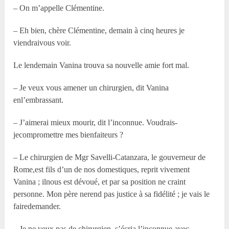
– On m’appelle Clémentine.
– Eh bien, chère Clémentine, demain à cinq heures je
viendraivous voir.
Le lendemain Vanina trouva sa nouvelle amie fort mal.
– Je veux vous amener un chirurgien, dit Vanina
enl’embrassant.
– J’aimerai mieux mourir, dit l’inconnue. Voudrais-
jecompromettre mes bienfaiteurs ?
– Le chirurgien de Mgr Savelli-Catanzara, le gouverneur de
Rome,est fils d’un de nos domestiques, reprit vivement
Vanina ; ilnous est dévoué, et par sa position ne craint
personne. Mon père nerend pas justice à sa fidélité ; je vais le
fairedemander.
– Je ne veux pas de chirurgien, s’écria l’inconnue avec