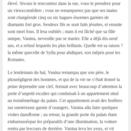
élevé. Sivous le rencontrez dans la rue, vous le prendrez pour
un vieuxcomédien ; vous ne remarquerez pas que ses mains
sont chargéesde cinq ou six bagues énormes garnies de
diamants fort gros. Sesdeux fils se sont faits jésuites, et ensuite
sont mort fous. Il lesa oubliés ; mais il est fâché que sa fille
unique, Vanina, neveuille pas se marier. Elle a déjà dix-neuf
ans, et a refusé lespartis les plus brillants. Quelle est sa raison ?
la même quecelle de Sylla pour abdiquer, son mépris pour les
Romains.
Le lendemain du bal, Vanina remarqua que son père, le
plusnégligent des hommes, et qui de la vie ne s’était donné la
peine deprendre une clef, fermait avec beaucoup d’attention la
porte d’unpetit escalier qui conduisait à un appartement situé
au troisièmeétage du palais. Cet appartement avait des fenêtres
sur uneterrasse garnie d’orangers. Vanina alla faire quelques
visites dansRome ; au retour, la grande porte du palais étant
embarrasséepar les préparatifs d’une illumination, la voiture
rentra par lescours de derrière. Vanina leva les yeux, et vit