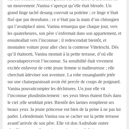
un mouvement ;Vanina s’aperçut qu’elle était blessée. Un
grand linge taché desang couvrait sa poitrine ; ce linge n’était
fixé que par desrubans ; ce n’était pas la main d’un chirurgien
qui l’avaitplacé ainsi. Vanina remarqua que chaque jour, vers
les quatreheures, son père s’enfermait dans son appartement, et
ensuiteallait vers l’inconnue ; il redescendait bientôt, et
montaiten voiture pour aller chez la comtesse Vitteleschi. Dès
qu’il étaitsorti, Vanina montait à la petite terrasse, d’où elle
pouvaitapercevoir l’inconnue. Sa sensibilité était vivement
excitée enfaveur de cette jeune femme si malheureuse ; elle
cherchait àdeviner son aventure. La robe ensanglantée jetée
sur une chaiseparaissait avoir été percée de coups de poignard.
Vanina pouvaitcompter les déchirures. Un jour elle vit
l’inconnue plusdistinctement : ses yeux bleus étaient fixés dans
le ciel ;elle semblait prier. Bientôt des larmes remplirent ses
beaux yeux :la jeune princesse eut bien de la peine à ne pas lui
parler. Lelendemain Vanina osa se cacher sur la petite terrasse
avantl’arrivée de son père. Elle vit don Asdrubale entrer