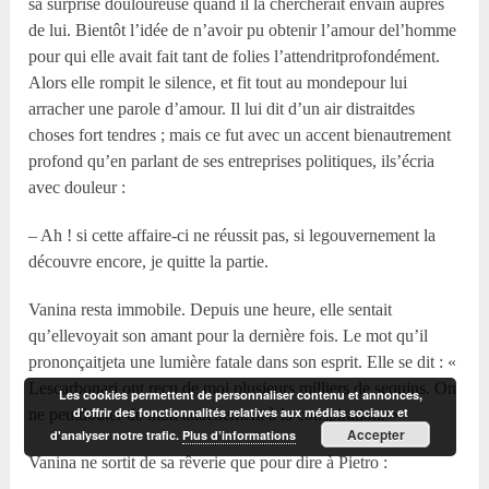
sa surprise douloureuse quand il la chercherait envain auprès
de lui. Bientôt l’idée de n’avoir pu obtenir l’amour del’homme
pour qui elle avait fait tant de folies l’attendritprofondément.
Alors elle rompit le silence, et fit tout au mondepour lui
arracher une parole d’amour. Il lui dit d’un air distraitdes
choses fort tendres ; mais ce fut avec un accent bienautrement
profond qu’en parlant de ses entreprises politiques, ils’écria
avec douleur :
– Ah ! si cette affaire-ci ne réussit pas, si legouvernement la
découvre encore, je quitte la partie.
Vanina resta immobile. Depuis une heure, elle sentait
qu’ellevoyait son amant pour la dernière fois. Le mot qu’il
prononçaitjeta une lumière fatale dans son esprit. Elle se dit : «
Lescarbonari ont reçu de moi plusieurs milliers de sequins. On
Les cookies permettent de personnaliser contenu et annonces,
d'offrir des fonctionnalités relatives aux médias sociaux et
ne peutdouter de mon attachement à la conspiration. »
Accepter
d'analyser notre trafic.
Plus d’informations
Vanina ne sortit de sa rêverie que pour dire à Pietro :