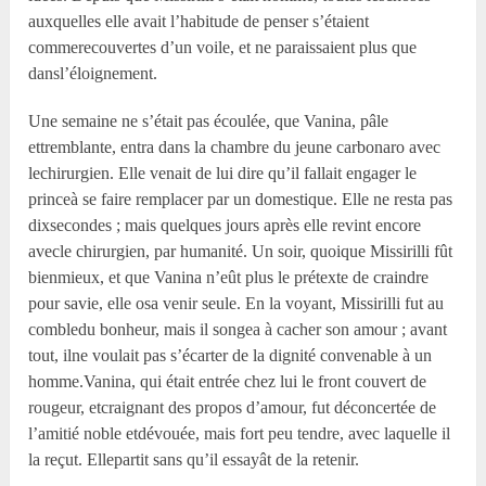
auxquelles elle avait l’habitude de penser s’étaient
commerecouvertes d’un voile, et ne paraissaient plus que
dansl’éloignement.
Une semaine ne s’était pas écoulée, que Vanina, pâle
ettremblante, entra dans la chambre du jeune carbonaro avec
lechirurgien. Elle venait de lui dire qu’il fallait engager le
princeà se faire remplacer par un domestique. Elle ne resta pas
dixsecondes ; mais quelques jours après elle revint encore
avecle chirurgien, par humanité. Un soir, quoique Missirilli fût
bienmieux, et que Vanina n’eût plus le prétexte de craindre
pour savie, elle osa venir seule. En la voyant, Missirilli fut au
combledu bonheur, mais il songea à cacher son amour ; avant
tout, ilne voulait pas s’écarter de la dignité convenable à un
homme.Vanina, qui était entrée chez lui le front couvert de
rougeur, etcraignant des propos d’amour, fut déconcertée de
l’amitié noble etdévouée, mais fort peu tendre, avec laquelle il
la reçut. Ellepartit sans qu’il essayât de la retenir.