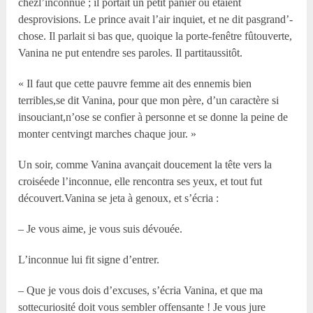
chezl’inconnue ; il portait un petit panier où étaient
desprovisions. Le prince avait l’air inquiet, et ne dit pasgrand’-
chose. Il parlait si bas que, quoique la porte-fenêtre fûtouverte,
Vanina ne put entendre ses paroles. Il partitaussitôt.
« Il faut que cette pauvre femme ait des ennemis bien
terribles,se dit Vanina, pour que mon père, d’un caractère si
insouciant,n’ose se confier à personne et se donne la peine de
monter centvingt marches chaque jour. »
Un soir, comme Vanina avançait doucement la tête vers la
croiséede l’inconnue, elle rencontra ses yeux, et tout fut
découvert.Vanina se jeta à genoux, et s’écria :
– Je vous aime, je vous suis dévouée.
L’inconnue lui fit signe d’entrer.
– Que je vous dois d’excuses, s’écria Vanina, et que ma
sottecuriosité doit vous sembler offensante ! Je vous jure