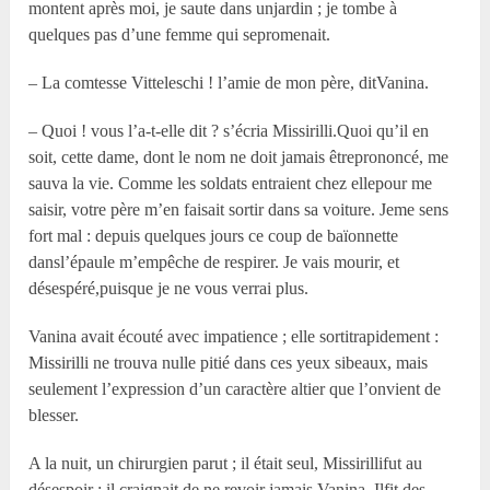
montent après moi, je saute dans unjardin ; je tombe à
quelques pas d’une femme qui sepromenait.
– La comtesse Vitteleschi ! l’amie de mon père, ditVanina.
– Quoi ! vous l’a-t-elle dit ? s’écria Missirilli.Quoi qu’il en
soit, cette dame, dont le nom ne doit jamais êtreprononcé, me
sauva la vie. Comme les soldats entraient chez ellepour me
saisir, votre père m’en faisait sortir dans sa voiture. Jeme sens
fort mal : depuis quelques jours ce coup de baïonnette
dansl’épaule m’empêche de respirer. Je vais mourir, et
désespéré,puisque je ne vous verrai plus.
Vanina avait écouté avec impatience ; elle sortitrapidement :
Missirilli ne trouva nulle pitié dans ces yeux sibeaux, mais
seulement l’expression d’un caractère altier que l’onvient de
blesser.
A la nuit, un chirurgien parut ; il était seul, Missirillifut au
désespoir ; il craignait de ne revoir jamais Vanina. Ilfit des