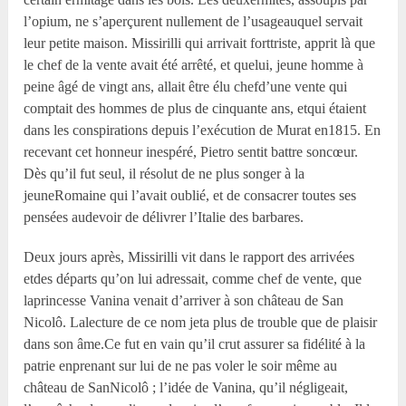
l’opium, ne s’aperçurent nullement de l’usageauquel servait
leur petite maison. Missirilli qui arrivait forttriste, apprit là que
le chef de la vente avait été arrêté, et quelui, jeune homme à
peine âgé de vingt ans, allait être élu chefd’une vente qui
comptait des hommes de plus de cinquante ans, etqui étaient
dans les conspirations depuis l’exécution de Murat en1815. En
recevant cet honneur inespéré, Pietro sentit battre soncœur.
Dès qu’il fut seul, il résolut de ne plus songer à la
jeuneRomaine qui l’avait oublié, et de consacrer toutes ses
pensées audevoir de délivrer l’Italie des barbares.
Deux jours après, Missirilli vit dans le rapport des arrivées
etdes départs qu’on lui adressait, comme chef de vente, que
laprincesse Vanina venait d’arriver à son château de San
Nicolô. Lalecture de ce nom jeta plus de trouble que de plaisir
dans son âme.Ce fut en vain qu’il crut assurer sa fidélité à la
patrie enprenant sur lui de ne pas voler le soir même au
château de SanNicolô ; l’idée de Vanina, qu’il négligeait,