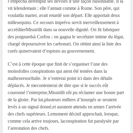
l’empêcha deremplir ses devoirs d’une façon raisonnable. Il la
vit lelendemain ; elle l’aimait comme à Rome. Son père, qui
voulaitla marier, avait retardé son départ. Elle apportait deux
millesequins. Ce secours imprévu servit merveilleusement à
accréditerMissirilli dans sa nouvelle dignité. On fit fabriquer
des poignardsà Corfou ; on gagna le secrétaire intime du légat,
chargé depoursuivre les carbonari. On obtint ainsi la liste des
curés quiservaient d’espions au gouvernement.
C’est à cette époque que finit de s’organiser l’une des
moinsfolles conspirations qui aient été tentées dans la
malheureuseItalie. Je n’entrerai point ici dans des détails
déplacés. Je mecontenterai de dire que si le succès eût
couronné l’entreprise,Missirilli eût pu réclamer une bonne part
de la gloire. Par lui,plusieurs milliers d’insurgés se seraient
levés à un signal donné,et auraient attendu en armes l’arrivée
des chefs supérieurs. Lemoment décisif approchait, lorsque,
comme cela arrive toujours, laconspiration fut paralysée par
l’arrestation des chefs.