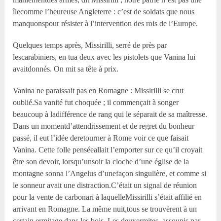
îlecomme l’heureuse Angleterre : c’est de soldats que nous
manquonspour résister à l’intervention des rois de l’Europe.
Quelques temps après, Missirilli, serré de près par
lescarabiniers, en tua deux avec les pistolets que Vanina lui
avaitdonnés. On mit sa tête à prix.
Vanina ne paraissait pas en Romagne : Missirilli se crut
oublié.Sa vanité fut choquée ; il commençait à songer
beaucoup à ladifférence de rang qui le séparait de sa maîtresse.
Dans un momentd’attendrissement et de regret du bonheur
passé, il eut l’idée deretourner à Rome voir ce que faisait
Vanina. Cette folle penséeallait l’emporter sur ce qu’il croyait
être son devoir, lorsqu’unsoir la cloche d’une église de la
montagne sonna l’Angelus d’unefaçon singulière, et comme si
le sonneur avait une distraction.C’était un signal de réunion
pour la vente de carbonari à laquelleMissirilli s’était affilié en
arrivant en Romagne. La même nuit,tous se trouvèrent à un
certain ermitage dans les bois. Les deuxermites, assoupis par