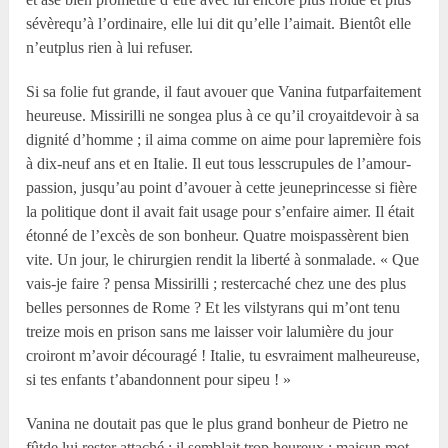
sévèrequ’à l’ordinaire, elle lui dit qu’elle l’aimait. Bientôt elle
n’eutplus rien à lui refuser.
Si sa folie fut grande, il faut avouer que Vanina futparfaitement
heureuse. Missirilli ne songea plus à ce qu’il croyaitdevoir à sa
dignité d’homme ; il aima comme on aime pour lapremière fois
à dix-neuf ans et en Italie. Il eut tous lesscrupules de l’amour-
passion, jusqu’au point d’avouer à cette jeuneprincesse si fière
la politique dont il avait fait usage pour s’enfaire aimer. Il était
étonné de l’excès de son bonheur. Quatre moispassèrent bien
vite. Un jour, le chirurgien rendit la liberté à sonmalade. « Que
vais-je faire ? pensa Missirilli ; restercaché chez une des plus
belles personnes de Rome ? Et les vilstyrans qui m’ont tenu
treize mois en prison sans me laisser voir lalumière du jour
croiront m’avoir découragé ! Italie, tu esvraiment malheureuse,
si tes enfants t’abandonnent pour sipeu ! »
Vanina ne doutait pas que le plus grand bonheur de Pietro ne
fûtde lui rester attaché ; il semblait trop heureux ; maisun mot