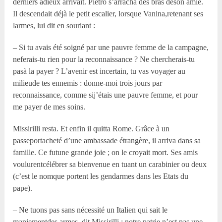
derniers adieux arrivait. Pietro s’arracha des bras deson amie.
Il descendait déjà le petit escalier, lorsque Vanina,retenant ses
larmes, lui dit en souriant :
– Si tu avais été soigné par une pauvre femme de la campagne,
neferais-tu rien pour la reconnaissance ? Ne chercherais-tu
pasà la payer ? L’avenir est incertain, tu vas voyager au
milieude tes ennemis : donne-moi trois jours par
reconnaissance, comme sij’étais une pauvre femme, et pour
me payer de mes soins.
Missirilli resta. Et enfin il quitta Rome. Grâce à un
passeportacheté d’une ambassade étrangère, il arriva dans sa
famille. Ce futune grande joie ; on le croyait mort. Ses amis
voulurentcélébrer sa bienvenue en tuant un carabinier ou deux
(c’est le nomque portent les gendarmes dans les Etats du
pape).
– Ne tuons pas sans nécessité un Italien qui sait le
maniementdes armes, dit Missirilli ; notre patrie n’est pas une