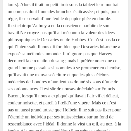
tours). Alors il tirait un petit tiroir sous la tableet leur montrait
un compas dont l’une des branches étaitcassée ; et puis, pour
règle, il se servait d’une feuille depapier pliée en double.
Il est clair qu’Aubrey a eu la conscience parfaite de son
travail.Ne croyez pas qu’il ait méconnu la valeur des idées
philosophiquesde Descartes ou de Hobbes. Ce n’est pas là ce
qui l’intéressait. Ilnous dit fort bien que Descartes lui-même a
exposé sa méthode aumonde. Il n’ignore pas que Harvey
découvrit la circulation dusang ; mais il préfère noter que ce
grand homme passait sesinsomnies à se promener en chemise,
qu’il avait une mauvaiseécriture et que les plus célèbres
médecins de Londres n’auraientpas donné six sous d’une de
ses ordonnances. Il est sûr de nousavoir éclairé sur Francis
Bacon, lorsqu’il nous a expliqué qu’ilavait l’air vif et délicat,
couleur noisette, et pareil à l’œild’une vipère. Mais ce n’est
pas un aussi grand artiste que Holbein.Il ne sait pas fixer pour
l’éternité un individu par ses traitsspéciaux sur un fond de
ressemblance avec l’idéal. Il donne la vieà un œil, au nez, à la
jambe, à la moue de ses modèles : il ne saitpas animer la