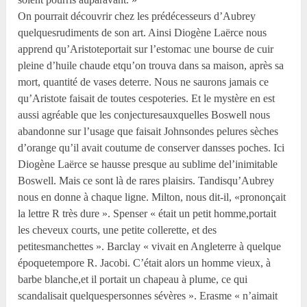
On pourrait découvrir chez les prédécesseurs d’Aubrey
quelquesrudiments de son art. Ainsi Diogène Laërce nous
apprend qu’Aristoteportait sur l’estomac une bourse de cuir
pleine d’huile chaude etqu’on trouva dans sa maison, après sa
mort, quantité de vases deterre. Nous ne saurons jamais ce
qu’Aristote faisait de toutes cespoteries. Et le mystère en est
aussi agréable que les conjecturesauxquelles Boswell nous
abandonne sur l’usage que faisait Johnsondes pelures sèches
d’orange qu’il avait coutume de conserver dansses poches. Ici
Diogène Laërce se hausse presque au sublime del’inimitable
Boswell. Mais ce sont là de rares plaisirs. Tandisqu’Aubrey
nous en donne à chaque ligne. Milton, nous dit-il, «prononçait
la lettre R très dure ». Spenser « était un petit homme,portait
les cheveux courts, une petite collerette, et des
petitesmanchettes ». Barclay « vivait en Angleterre à quelque
époquetempore R. Jacobi. C’était alors un homme vieux, à
barbe blanche,et il portait un chapeau à plume, ce qui
scandalisait quelquespersonnes sévères ». Erasme « n’aimait