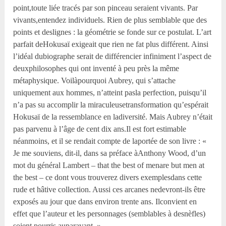
point,toute liée tracés par son pinceau seraient vivants. Par
vivants,entendez individuels. Rien de plus semblable que des
points et deslignes : la géométrie se fonde sur ce postulat. L’art
parfait deHokusaï exigeait que rien ne fat plus différent. Ainsi
l’idéal dubiographe serait de différencier infiniment l’aspect de
deuxphilosophes qui ont inventé à peu près la même
métaphysique. Voilàpourquoi Aubrey, qui s’attache
uniquement aux hommes, n’atteint pasla perfection, puisqu’il
n’a pas su accomplir la miraculeusetransformation qu’espérait
Hokusaï de la ressemblance en ladiversité. Mais Aubrey n’était
pas parvenu à l’âge de cent dix ans.Il est fort estimable
néanmoins, et il se rendait compte de laportée de son livre : «
Je me souviens, dit-il, dans sa préface àAnthony Wood, d’un
mot du général Lambert – that the best of menare but men at
the best – ce dont vous trouverez divers exemplesdans cette
rude et hâtive collection. Aussi ces arcanes nedevront-ils être
exposés au jour que dans environ trente ans. Ilconvient en
effet que l’auteur et les personnages (semblables à desnèfles)
soient pourris auparavant. »