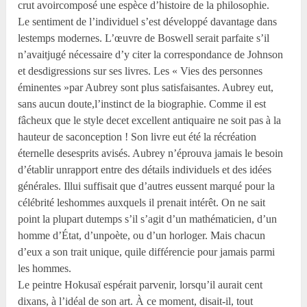
crut avoircomposé une espèce d’histoire de la philosophie.
Le sentiment de l’individuel s’est développé davantage dans
lestemps modernes. L’œuvre de Boswell serait parfaite s’il
n’avaitjugé nécessaire d’y citer la correspondance de Johnson
et desdigressions sur ses livres. Les « Vies des personnes
éminentes »par Aubrey sont plus satisfaisantes. Aubrey eut,
sans aucun doute,l’instinct de la biographie. Comme il est
fâcheux que le style decet excellent antiquaire ne soit pas à la
hauteur de saconception ! Son livre eut été la récréation
éternelle desesprits avisés. Aubrey n’éprouva jamais le besoin
d’établir unrapport entre des détails individuels et des idées
générales. Illui suffisait que d’autres eussent marqué pour la
célébrité leshommes auxquels il prenait intérêt. On ne sait
point la plupart dutemps s’il s’agit d’un mathématicien, d’un
homme d’État, d’unpoète, ou d’un horloger. Mais chacun
d’eux a son trait unique, quile différencie pour jamais parmi
les hommes.
Le peintre Hokusaï espérait parvenir, lorsqu’il aurait cent
dixans, à l’idéal de son art. À ce moment, disait-il, tout