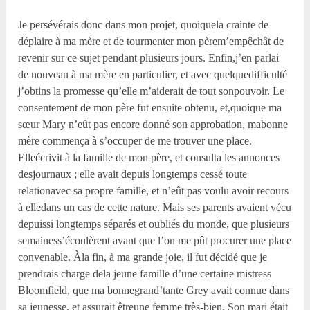
Je persévérais donc dans mon projet, quoiquela crainte de
déplaire à ma mère et de tourmenter mon pèrem’empêchât de
revenir sur ce sujet pendant plusieurs jours. Enfin,j’en parlai
de nouveau à ma mère en particulier, et avec quelquedifficulté
j’obtins la promesse qu’elle m’aiderait de tout sonpouvoir. Le
consentement de mon père fut ensuite obtenu, et,quoique ma
sœur Mary n’eût pas encore donné son approbation, mabonne
mère commença à s’occuper de me trouver une place.
Elleécrivit à la famille de mon père, et consulta les annonces
desjournaux ; elle avait depuis longtemps cessé toute
relationavec sa propre famille, et n’eût pas voulu avoir recours
à elledans un cas de cette nature. Mais ses parents avaient vécu
depuissi longtemps séparés et oubliés du monde, que plusieurs
semainess’écoulèrent avant que l’on me pût procurer une place
convenable. Àla fin, à ma grande joie, il fut décidé que je
prendrais charge dela jeune famille d’une certaine mistress
Bloomfield, que ma bonnegrand’tante Grey avait connue dans
sa jeunesse, et assurait êtreune femme très-bien. Son mari était