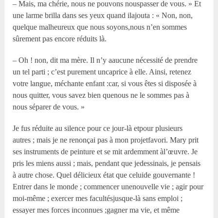
– Mais, ma chérie, nous ne pouvons nouspasser de vous. » Et
une larme brilla dans ses yeux quand ilajouta : « Non, non,
quelque malheureux que nous soyons,nous n’en sommes
sûrement pas encore réduits là.
– Oh ! non, dit ma mère. Il n’y aaucune nécessité de prendre
un tel parti ; c’est purement uncaprice à elle. Ainsi, retenez
votre langue, méchante enfant :car, si vous êtes si disposée à
nous quitter, vous savez bien quenous ne le sommes pas à
nous séparer de vous. »
Je fus réduite au silence pour ce jour-là etpour plusieurs
autres ; mais je ne renonçai pas à mon projetfavori. Mary prit
ses instruments de peinture et se mit ardemment àl’œuvre. Je
pris les miens aussi ; mais, pendant que jedessinais, je pensais
à autre chose. Quel délicieux état que celuide gouvernante !
Entrer dans le monde ; commencer unenouvelle vie ; agir pour
moi-même ; exercer mes facultésjusque-là sans emploi ;
essayer mes forces inconnues ;gagner ma vie, et même