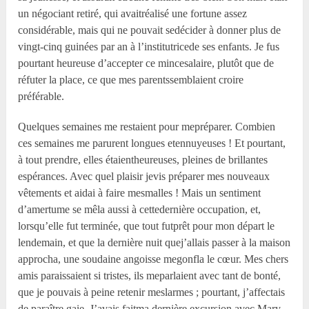
un négociant retiré, qui avaitréalisé une fortune assez
considérable, mais qui ne pouvait sedécider à donner plus de
vingt-cinq guinées par an à l’institutricede ses enfants. Je fus
pourtant heureuse d’accepter ce mincesalaire, plutôt que de
réfuter la place, ce que mes parentssemblaient croire
préférable.
Quelques semaines me restaient pour mepréparer. Combien
ces semaines me parurent longues etennuyeuses ! Et pourtant,
à tout prendre, elles étaientheureuses, pleines de brillantes
espérances. Avec quel plaisir jevis préparer mes nouveaux
vêtements et aidai à faire mesmalles ! Mais un sentiment
d’amertume se mêla aussi à cettedernière occupation, et,
lorsqu’elle fut terminée, que tout futprêt pour mon départ le
lendemain, et que la dernière nuit quej’allais passer à la maison
approcha, une soudaine angoisse megonfla le cœur. Mes chers
amis paraissaient si tristes, ils meparlaient avec tant de bonté,
que je pouvais à peine retenir meslarmes ; pourtant, j’affectais
de paraître gaie. J’avais faitma dernière excursion avec Mary