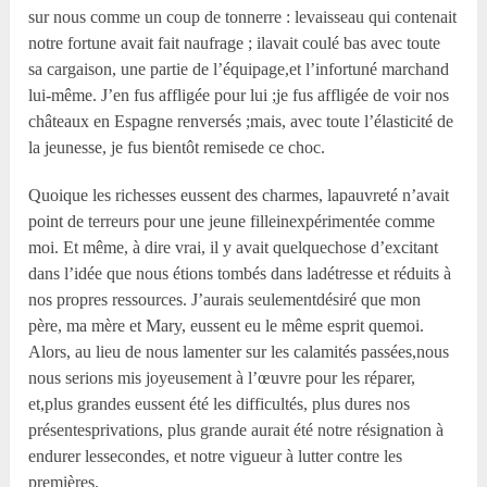
sur nous comme un coup de tonnerre : levaisseau qui contenait
notre fortune avait fait naufrage ; ilavait coulé bas avec toute
sa cargaison, une partie de l’équipage,et l’infortuné marchand
lui-même. J’en fus affligée pour lui ;je fus affligée de voir nos
châteaux en Espagne renversés ;mais, avec toute l’élasticité de
la jeunesse, je fus bientôt remisede ce choc.
Quoique les richesses eussent des charmes, lapauvreté n’avait
point de terreurs pour une jeune filleinexpérimentée comme
moi. Et même, à dire vrai, il y avait quelquechose d’excitant
dans l’idée que nous étions tombés dans ladétresse et réduits à
nos propres ressources. J’aurais seulementdésiré que mon
père, ma mère et Mary, eussent eu le même esprit quemoi.
Alors, au lieu de nous lamenter sur les calamités passées,nous
nous serions mis joyeusement à l’œuvre pour les réparer,
et,plus grandes eussent été les difficultés, plus dures nos
présentesprivations, plus grande aurait été notre résignation à
endurer lessecondes, et notre vigueur à lutter contre les
premières.