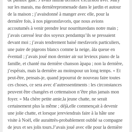
sur les marais, ma dernièrepromenade dans le jardin et autour
de la maison ; j’avaisdonné à manger avec elle, pour la
dernière fois, à nos pigeonsfavoris, que nous avions
accoutumés à venir prendre leur nourrituredans notre main ;
j’avais caressé leur dos soyeux pendantqu’ils se pressaient
devant moi ; j’avais tendrement baisé mesfavoris particuliers,
une paire de pigeons blancs comme la neige, àla queue en
éventail ; j’avais joué mon dernier air sur levieux piano de la
famille, et chanté ma dernière chanson àpapa ; non la dernière,
j’espérais, mais la dernière au moinspour un long temps. « Et
peut-être, pensais-je, quand jepourrai de nouveau faire toutes
ces choses, ce sera avec d’autressentiments : les circonstances
peuvent être changées et cettemaison n’être plus jamais mon
foyer. » Ma chère petite amie,la jeune chatte, ne serait
certainement plus la même ; déjà,elle commençait à devenir
une jolie chatte, et lorsque jereviendrais faire à la hâte une
visite à Noël, elle auraittrès-probablement oublié sa compagne
de jeux et ses jolis tours.J’avais joué avec elle pour la dernière