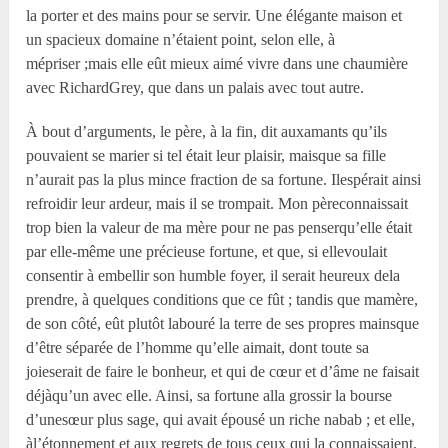
la porter et des mains pour se servir. Une élégante maison et
un spacieux domaine n’étaient point, selon elle, à
mépriser ;mais elle eût mieux aimé vivre dans une chaumière
avec RichardGrey, que dans un palais avec tout autre.
À bout d’arguments, le père, à la fin, dit auxamants qu’ils
pouvaient se marier si tel était leur plaisir, maisque sa fille
n’aurait pas la plus mince fraction de sa fortune. Ilespérait ainsi
refroidir leur ardeur, mais il se trompait. Mon pèreconnaissait
trop bien la valeur de ma mère pour ne pas penserqu’elle était
par elle-même une précieuse fortune, et que, si ellevoulait
consentir à embellir son humble foyer, il serait heureux dela
prendre, à quelques conditions que ce fût ; tandis que mamère,
de son côté, eût plutôt labouré la terre de ses propres mainsque
d’être séparée de l’homme qu’elle aimait, dont toute sa
joieserait de faire le bonheur, et qui de cœur et d’âme ne faisait
déjàqu’un avec elle. Ainsi, sa fortune alla grossir la bourse
d’unesœur plus sage, qui avait épousé un riche nabab ; et elle,
àl’étonnement et aux regrets de tous ceux qui la connaissaient,