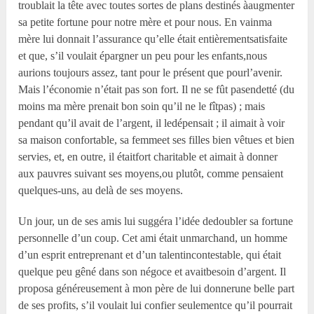
troublait la tête avec toutes sortes de plans destinés àaugmenter
sa petite fortune pour notre mère et pour nous. En vainma
mère lui donnait l’assurance qu’elle était entièrementsatisfaite
et que, s’il voulait épargner un peu pour les enfants,nous
aurions toujours assez, tant pour le présent que pourl’avenir.
Mais l’économie n’était pas son fort. Il ne se fût pasendetté (du
moins ma mère prenait bon soin qu’il ne le fîtpas) ; mais
pendant qu’il avait de l’argent, il ledépensait ; il aimait à voir
sa maison confortable, sa femmeet ses filles bien vêtues et bien
servies, et, en outre, il étaitfort charitable et aimait à donner
aux pauvres suivant ses moyens,ou plutôt, comme pensaient
quelques-uns, au delà de ses moyens.
Un jour, un de ses amis lui suggéra l’idée dedoubler sa fortune
personnelle d’un coup. Cet ami était unmarchand, un homme
d’un esprit entreprenant et d’un talentincontestable, qui était
quelque peu gêné dans son négoce et avaitbesoin d’argent. Il
proposa généreusement à mon père de lui donnerune belle part
de ses profits, s’il voulait lui confier seulementce qu’il pourrait