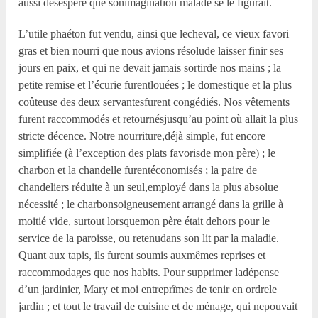
aussi désespéré que sonimagination malade se le figurait.
L’utile phaéton fut vendu, ainsi que lecheval, ce vieux favori
gras et bien nourri que nous avions résolude laisser finir ses
jours en paix, et qui ne devait jamais sortirde nos mains ; la
petite remise et l’écurie furentlouées ; le domestique et la plus
coûteuse des deux servantesfurent congédiés. Nos vêtements
furent raccommodés et retournésjusqu’au point où allait la plus
stricte décence. Notre nourriture,déjà simple, fut encore
simplifiée (à l’exception des plats favorisde mon père) ; le
charbon et la chandelle furentéconomisés ; la paire de
chandeliers réduite à un seul,employé dans la plus absolue
nécessité ; le charbonsoigneusement arrangé dans la grille à
moitié vide, surtout lorsquemon père était dehors pour le
service de la paroisse, ou retenudans son lit par la maladie.
Quant aux tapis, ils furent soumis auxmêmes reprises et
raccommodages que nos habits. Pour supprimer ladépense
d’un jardinier, Mary et moi entreprîmes de tenir en ordrele
jardin ; et tout le travail de cuisine et de ménage, qui nepouvait