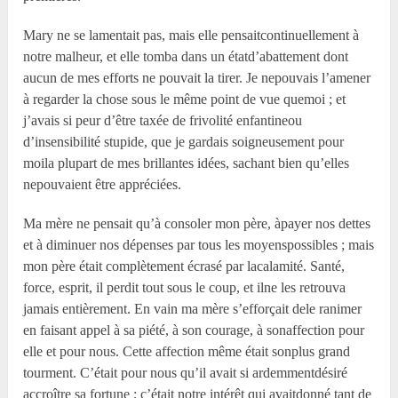
Mary ne se lamentait pas, mais elle pensaitcontinuellement à
notre malheur, et elle tomba dans un étatd’abattement dont
aucun de mes efforts ne pouvait la tirer. Je nepouvais l’amener
à regarder la chose sous le même point de vue quemoi ; et
j’avais si peur d’être taxée de frivolité enfantineou
d’insensibilité stupide, que je gardais soigneusement pour
moila plupart de mes brillantes idées, sachant bien qu’elles
nepouvaient être appréciées.
Ma mère ne pensait qu’à consoler mon père, àpayer nos dettes
et à diminuer nos dépenses par tous les moyenspossibles ; mais
mon père était complètement écrasé par lacalamité. Santé,
force, esprit, il perdit tout sous le coup, et ilne les retrouva
jamais entièrement. En vain ma mère s’efforçait dele ranimer
en faisant appel à sa piété, à son courage, à sonaffection pour
elle et pour nous. Cette affection même était sonplus grand
tourment. C’était pour nous qu’il avait si ardemmentdésiré
accroître sa fortune ; c’était notre intérêt qui avaitdonné tant de