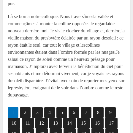
pus.
Là se borna notre colloque. Nous traversâmesla vallée et
commençâmes à monter la colline opposée. Je regardaide
nouveau derrière moi. Je vis le clocher du village et, derrière,la
vieille maison du presbytère éclairée par un rayon desoleil ; ce
rayon était le seul, car tout le village et lescollines
environnantes étaient dans l’ombre formée par les nuages.Je
saluai ce rayon de soleil comme un heureux présage pour
mamaison. J’implorai avec ferveur la bénédiction du ciel pour
seshabitants et me détournai vivement, car je voyais les rayons
dusoleil disparaître. J’évitai avec soin de reporter mes yeux sur
lepresbytère, craignant de le voir dans l’ombre comme le reste
dupaysage.
1
2
3
4
5
6
7
8
9
10
11
12
13
14
15
16
17