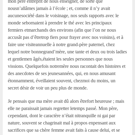
mon père entreprit de nous enseigner, de sorte que
nousn’allâmes jamais à l’école ; et, comme il n’y avait
aucunesociété dans le voisinage, nos seuls rapports avec le
monde sebornaient à prendre le thé avec les principaux
fermiers etmarchands des environs (afin que l’on ne nous
accusât pas d’êtretrop fiers pour frayer avec nos voisins), et à
faire une visiteannuelle à notre grand-père paternel, chez
lequel notre bonnegrand’mère, une tante et deux ou trois ladies
et gentlemen âgés,étaient les seules personnes que nous
vissions. Quelquefois notremère nous racontait des histoires et
des anecdotes de ses jeunesannées, qui, en nous amusant
étonnamment, éveillaient souvent, chezmoi du moins, un
secret désir de voir un peu plus de monde.
Je pensais que ma mère avait dû alors êtrefort heureuse ; mais
elle ne paraissait jamais regretter letemps passé. Mon père,
cependant, dont le caractère n’était nitranquille ni gai par
nature, souvent se chagrinait mal à propos enpensant aux
sacrifices que sa chère femme avait faits à cause delui, et se