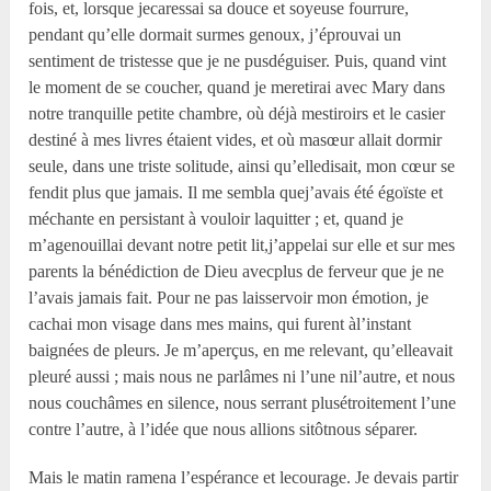
fois, et, lorsque jecaressai sa douce et soyeuse fourrure,
pendant qu’elle dormait surmes genoux, j’éprouvai un
sentiment de tristesse que je ne pusdéguiser. Puis, quand vint
le moment de se coucher, quand je meretirai avec Mary dans
notre tranquille petite chambre, où déjà mestiroirs et le casier
destiné à mes livres étaient vides, et où masœur allait dormir
seule, dans une triste solitude, ainsi qu’elledisait, mon cœur se
fendit plus que jamais. Il me sembla quej’avais été égoïste et
méchante en persistant à vouloir laquitter ; et, quand je
m’agenouillai devant notre petit lit,j’appelai sur elle et sur mes
parents la bénédiction de Dieu avecplus de ferveur que je ne
l’avais jamais fait. Pour ne pas laisservoir mon émotion, je
cachai mon visage dans mes mains, qui furent àl’instant
baignées de pleurs. Je m’aperçus, en me relevant, qu’elleavait
pleuré aussi ; mais nous ne parlâmes ni l’une nil’autre, et nous
nous couchâmes en silence, nous serrant plusétroitement l’une
contre l’autre, à l’idée que nous allions sitôtnous séparer.
Mais le matin ramena l’espérance et lecourage. Je devais partir