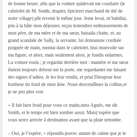
de bonne heure, afin que la voiture quidevait me conduire (le
cabriolet de M. Smith, drapier, épicieret marchand de thé de
notre village) pût revenir le même jour. Jeme levai, m’habillai,
pris à la hâte mon déjeuner, reçus lestendres embrassements de
mon père, de ma mère et de ma sœur, baisaila chatte, et, au
grand scandale de Sally, la servante, lui donnaiune cordiale
poignée de main, montai dans le cabriolet, tirai monvoile sur
ma figure, et alors, mais seulement alors, je fondis enlarmes.
La voiture roula ; je regardai derrière moi : mamère et ma sœur
étaient toujours debout sur la porte, me regardantet me faisant
des signes d’adieu. Je les leur rendis, et priai Dieupour leur
bonheur du fond de mon âme. Nous descendîmes la colline,et
je ne pus plus voir.
« Il fait bien froid pour vous ce matin,miss Agnès, me dit
Smith, et le temps est bien sombre aussi. Maisj’espère que
vous serez arrivée à destination avant que la pluie netombe.
– Oui, je l’espère, » répondis-jeavec autant de calme que je le