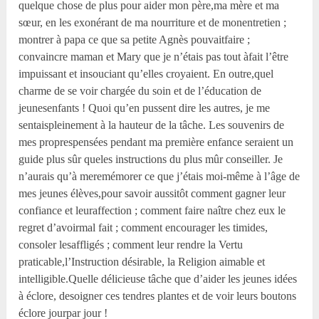
quelque chose de plus pour aider mon père,ma mère et ma
sœur, en les exonérant de ma nourriture et de monentretien ;
montrer à papa ce que sa petite Agnès pouvaitfaire ;
convaincre maman et Mary que je n’étais pas tout àfait l’être
impuissant et insouciant qu’elles croyaient. En outre,quel
charme de se voir chargée du soin et de l’éducation de
jeunesenfants ! Quoi qu’en pussent dire les autres, je me
sentaispleinement à la hauteur de la tâche. Les souvenirs de
mes proprespensées pendant ma première enfance seraient un
guide plus sûr queles instructions du plus mûr conseiller. Je
n’aurais qu’à meremémorer ce que j’étais moi-même à l’âge de
mes jeunes élèves,pour savoir aussitôt comment gagner leur
confiance et leuraffection ; comment faire naître chez eux le
regret d’avoirmal fait ; comment encourager les timides,
consoler lesaffligés ; comment leur rendre la Vertu
praticable,l’Instruction désirable, la Religion aimable et
intelligible.Quelle délicieuse tâche que d’aider les jeunes idées
à éclore, desoigner ces tendres plantes et de voir leurs boutons
éclore jourpar jour !