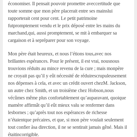
économiser. Il pensait pouvoir promettre aveccertitude que
toute somme que mon père placerait entre ses mainslui
rapporterait cent pour cent. Le petit patrimoine
futpromptement vendu et le prix déposé entre les mains du
marchand,qui, aussi promptement, se mit à embarquer sa
cargaison et à sepréparer pour son voyage.
Mon père était heureux, et nous l’étions tous,avec nos
brillantes espérances. Pour le présent, il est vrai, nousnous
trouvions réduits au mince revenu de la cure ; mais monpère
ne croyait pas qu’il y eût nécessité de réduirescrupuleusement
nos dépenses à cela, et avec un crédit ouvert chezM. Jackson,
un autre chez Smith, et un troisième chez Hobson,nous
vécûmes même plus confortablement qu’auparavant, quoique
mamère affirmât qu’il eût mieux valu se renfermer dans
lesbornes ; qu’après tout nos espérances de richesse
n’étaientque précaires, et que, si mon père voulait seulement
tout confier àsa direction, il ne se sentirait jamais gêné. Mais il
étaitincorrigible.