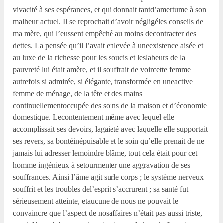
vivacité à ses espérances, et qui donnait tantd’amertume à son
malheur actuel. Il se reprochait d’avoir négligéles conseils de
ma mère, qui l’eussent empêché au moins decontracter des
dettes. La pensée qu’il l’avait enlevée à uneexistence aisée et
au luxe de la richesse pour les soucis et leslabeurs de la
pauvreté lui était amère, et il souffrait de voircette femme
autrefois si admirée, si élégante, transformée en uneactive
femme de ménage, de la tête et des mains
continuellementoccupée des soins de la maison et d’économie
domestique. Lecontentement même avec lequel elle
accomplissait ses devoirs, lagaieté avec laquelle elle supportait
ses revers, sa bontéinépuisable et le soin qu’elle prenait de ne
jamais lui adresser lemoindre blâme, tout cela était pour cet
homme ingénieux à setourmenter une aggravation de ses
souffrances. Ainsi l’âme agit surle corps ; le système nerveux
souffrit et les troubles del’esprit s’accrurent ; sa santé fut
sérieusement atteinte, etaucune de nous ne pouvait le
convaincre que l’aspect de nosaffaires n’était pas aussi triste,