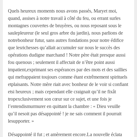
Quels heureux moments nous avons passés, Maryet moi,
quand, assises à notre travail à côté du feu, ou errant surles
montagnes couvertes de bruyères, ou nous reposant sous le
saulepleureur (le seul gros arbre du jardin), nous parlions de
notrebonheur futur, sans autres fondations pour notre édifice
que lesrichesses qu’allait accumuler sur nous le succès des
opérations dudigne marchand ! Notre père était presque aussi
fou quenous ; seulement il affectait de n’être point aussi
impatient,exprimant ses espérances par des mots et des saillies
qui mefrappaient toujours comme étant extrêmement spirituels
etplaisants. Notre mère riait avec bonheur de le voir si confiant
etsi heureux ; mais cependant elle craignait qu’il ne fixât
tropexclusivement son cœur sur ce sujet, et une fois je
l’entendismurmurer en quittant la chambre : « Dieu veuille
qu’il nesoit pas désappointé ! je ne sais comment il pourrait
lesupporter. »
Désappointé il fut ; et amèrement encore.La nouvelle éclata