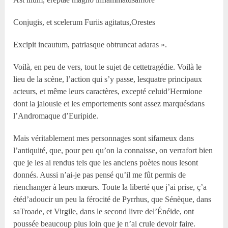
Conjugis, et scelerum Furiis agitatus,Orestes
Excipit incautum, patriasque obtruncat adaras ».
Voilà, en peu de vers, tout le sujet de cettetragédie. Voilà le
lieu de la scène, l’action qui s’y passe, lesquatre principaux
acteurs, et même leurs caractères, excepté celuid’Hermione
dont la jalousie et les emportements sont assez marquésdans
l’Andromaque d’Euripide.
Mais véritablement mes personnages sont sifameux dans
l’antiquité, que, pour peu qu’on la connaisse, on verrafort bien
que je les ai rendus tels que les anciens poètes nous lesont
donnés. Aussi n’ai-je pas pensé qu’il me fût permis de
rienchanger à leurs mœurs. Toute la liberté que j’ai prise, ç’a
étéd’adoucir un peu la férocité de Pyrrhus, que Sénèque, dans
saTroade, et Virgile, dans le second livre del’Énéide, ont
poussée beaucoup plus loin que je n’ai crule devoir faire.