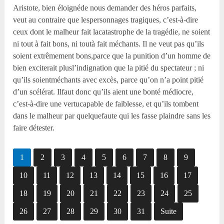
Aristote, bien éloignéde nous demander des héros parfaits,
veut au contraire que lespersonnages tragiques, c’est-à-dire
ceux dont le malheur fait lacatastrophe de la tragédie, ne soient
ni tout à fait bons, ni toutà fait méchants. Il ne veut pas qu’ils
soient extrêmement bons,parce que la punition d’un homme de
bien exciterait plusl’indignation que la pitié du spectateur ; ni
qu’ils soientméchants avec excès, parce qu’on n’a point pitié
d’un scélérat. Ilfaut donc qu’ils aient une bonté médiocre,
c’est-à-dire une vertucapable de faiblesse, et qu’ils tombent
dans le malheur par quelquefaute qui les fasse plaindre sans les
faire détester.
1
2
3
4
5
6
7
8
9
10
11
12
13
14
15
16
17
18
19
20
21
22
23
24
25
26
27
28
29
30
31
Suite