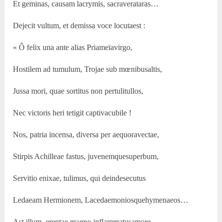
Et geminas, causam lacrymis, sacraverataras…
Dejecit vultum, et demissa voce locutaest :
« Ô felix una ante alias Priameïavirgo,
Hostilem ad tumulum, Trojae sub mœnibusaltis,
Jussa mori, quae sortitus non pertulitullos,
Nec victoris heri tetigit captivacubile !
Nos, patria incensa, diversa per aequoravectae,
Stirpis Achilleae fastus, juvenemquesuperbum,
Servitio enixae, tulimus, qui deindesecutus
Ledaeam Hermionem, Lacedaemoniosquehymenaeos…
Ast illum, ereptae magno inflammatusamore