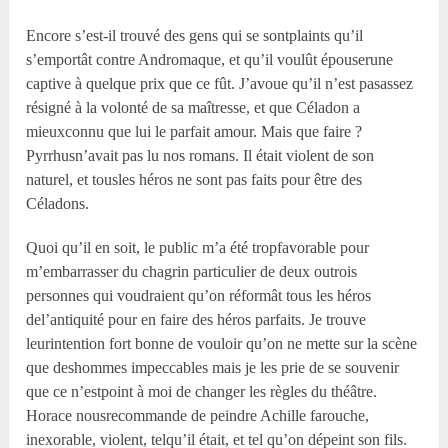
Encore s’est-il trouvé des gens qui se sontplaints qu’il
s’emportât contre Andromaque, et qu’il voulût épouserune
captive à quelque prix que ce fût. J’avoue qu’il n’est pasassez
résigné à la volonté de sa maîtresse, et que Céladon a
mieuxconnu que lui le parfait amour. Mais que faire ?
Pyrrhusn’avait pas lu nos romans. Il était violent de son
naturel, et tousles héros ne sont pas faits pour être des
Céladons.
Quoi qu’il en soit, le public m’a été tropfavorable pour
m’embarrasser du chagrin particulier de deux outrois
personnes qui voudraient qu’on réformât tous les héros
del’antiquité pour en faire des héros parfaits. Je trouve
leurintention fort bonne de vouloir qu’on ne mette sur la scène
que deshommes impeccables mais je les prie de se souvenir
que ce n’estpoint à moi de changer les règles du théâtre.
Horace nousrecommande de peindre Achille farouche,
inexorable, violent, telqu’il était, et tel qu’on dépeint son fils.