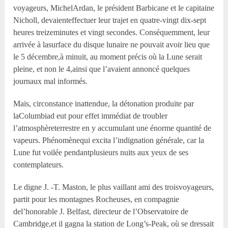
voyageurs, MichelArdan, le président Barbicane et le capitaine
Nicholl, devaienteffectuer leur trajet en quatre-vingt dix-sept
heures treizeminutes et vingt secondes. Conséquemment, leur
arrivée à lasurface du disque lunaire ne pouvait avoir lieu que
le 5 décembre,à minuit, au moment précis où la Lune serait
pleine, et non le 4,ainsi que l’avaient annoncé quelques
journaux mal informés.
Mais, circonstance inattendue, la détonation produite par
laColumbiad eut pour effet immédiat de troubler
l’atmosphèreterrestre en y accumulant une énorme quantité de
vapeurs. Phénomènequi excita l’indignation générale, car la
Lune fut voilée pendantplusieurs nuits aux yeux de ses
contemplateurs.
Le digne J. -T. Maston, le plus vaillant ami des troisvoyageurs,
partit pour les montagnes Rocheuses, en compagnie
del’honorable J. Belfast, directeur de l’Observatoire de
Cambridge,et il gagna la station de Long’s-Peak, où se dressait