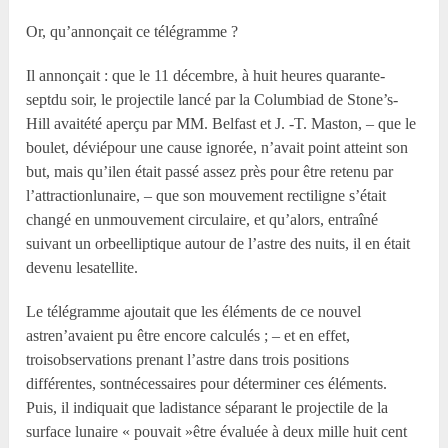
Or, qu’annonçait ce télégramme ?
Il annonçait : que le 11 décembre, à huit heures quarante-
septdu soir, le projectile lancé par la Columbiad de Stone’s-
Hill avaitété aperçu par MM. Belfast et J. -T. Maston, – que le
boulet, déviépour une cause ignorée, n’avait point atteint son
but, mais qu’ilen était passé assez près pour être retenu par
l’attractionlunaire, – que son mouvement rectiligne s’était
changé en unmouvement circulaire, et qu’alors, entraîné
suivant un orbeelliptique autour de l’astre des nuits, il en était
devenu lesatellite.
Le télégramme ajoutait que les éléments de ce nouvel
astren’avaient pu être encore calculés ; – et en effet,
troisobservations prenant l’astre dans trois positions
différentes, sontnécessaires pour déterminer ces éléments.
Puis, il indiquait que ladistance séparant le projectile de la
surface lunaire « pouvait »être évaluée à deux mille huit cent