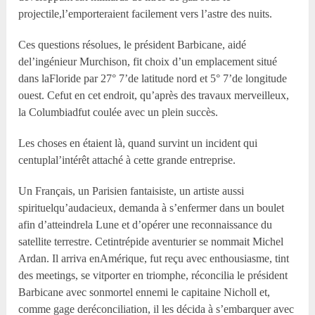
projectile,l’emporteraient facilement vers l’astre des nuits.
Ces questions résolues, le président Barbicane, aidé
del’ingénieur Murchison, fit choix d’un emplacement situé
dans laFloride par 27° 7’de latitude nord et 5° 7’de longitude
ouest. Cefut en cet endroit, qu’après des travaux merveilleux,
la Columbiadfut coulée avec un plein succès.
Les choses en étaient là, quand survint un incident qui
centuplal’intérêt attaché à cette grande entreprise.
Un Français, un Parisien fantaisiste, un artiste aussi
spirituelqu’audacieux, demanda à s’enfermer dans un boulet
afin d’atteindrela Lune et d’opérer une reconnaissance du
satellite terrestre. Cetintrépide aventurier se nommait Michel
Ardan. Il arriva enAmérique, fut reçu avec enthousiasme, tint
des meetings, se vitporter en triomphe, réconcilia le président
Barbicane avec sonmortel ennemi le capitaine Nicholl et,
comme gage deréconciliation, il les décida à s’embarquer avec