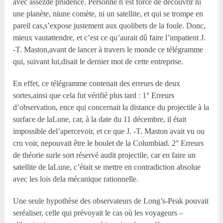
avec assezde prudence. Personne n’est forcé de découvrir ni
une planète, niune comète, ni un satellite, et qui se trompe en
pareil cas,s’expose justement aux quolibets de la foule. Donc,
mieux vautattendre, et c’est ce qu’aurait dû faire l’impatient J.
-T. Maston,avant de lancer à travers le monde ce télégramme
qui, suivant lui,disait le dernier mot de cette entreprise.
En effet, ce télégramme contenait des erreurs de deux
sortes,ainsi que cela fut vérifié plus tard : 1° Erreurs
d’observation, ence qui concernait la distance du projectile à la
surface de laLune, car, à la date du 11 décembre, il était
impossible del’apercevoir, et ce que J. -T. Maston avait vu ou
cru voir, nepouvait être le boulet de la Columbiad. 2° Erreurs
de théorie surle sort réservé audit projectile, car en faire un
satellite de laLune, c’était se mettre en contradiction absolue
avec les lois dela mécanique rationnelle.
Une seule hypothèse des observateurs de Long’s-Peak pouvait
seréaliser, celle qui prévoyait le cas où les voyageurs –