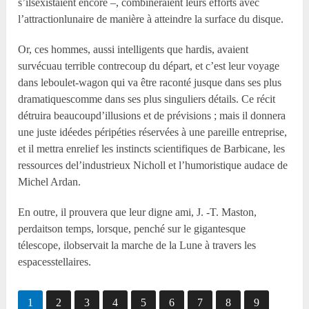
s’ilsexistaient encore –, combineraient leurs efforts avec
l’attractionlunaire de manière à atteindre la surface du disque.
Or, ces hommes, aussi intelligents que hardis, avaient
survécuau terrible contrecoup du départ, et c’est leur voyage
dans leboulet-wagon qui va être raconté jusque dans ses plus
dramatiquescomme dans ses plus singuliers détails. Ce récit
détruira beaucoupd’illusions et de prévisions ; mais il donnera
une juste idéedes péripéties réservées à une pareille entreprise,
et il mettra enrelief les instincts scientifiques de Barbicane, les
ressources del’industrieux Nicholl et l’humoristique audace de
Michel Ardan.
En outre, il prouvera que leur digne ami, J. -T. Maston,
perdaitson temps, lorsque, penché sur le gigantesque
télescope, ilobservait la marche de la Lune à travers les
espacesstellaires.
1
2
3
4
5
6
7
8
9