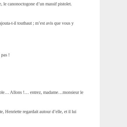
e, le canonoctogone d’un massif pistolet.
ajouta-t-il touthaut ; m’est avis que vous y
 pas !
du diable… Allons !… entrez, madame…monsieur le
Henriette regardait autour d’elle, et il lui