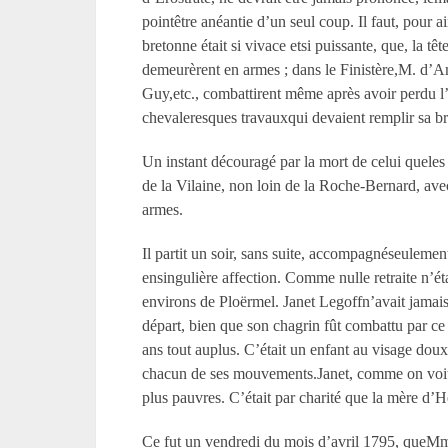
pointêtre anéantie d’un seul coup. Il faut, pour a
bretonne était si vivace etsi puissante, que, la
demeurèrent en armes ; dans le Finistère,M. d’A
Guy,etc., combattirent même après avoir perdu l’
chevaleresques travauxqui devaient remplir sa bril
Un instant découragé par la mort de celui queles 
de la Vilaine, non loin de la Roche-Bernard, ave
armes.
Il partit un soir, sans suite, accompagnéseuleme
ensingulière affection. Comme nulle retraite n’é
environs de Ploërmel. Janet Legoffn’avait jamais q
départ, bien que son chagrin fût combattu par ce 
ans tout auplus. C’était un enfant au visage doux,
chacun de ses mouvements.Janet, comme on voit, 
plus pauvres. C’était par charité que la mère d’He
Ce fut un vendredi du mois d’avril 1795, queM