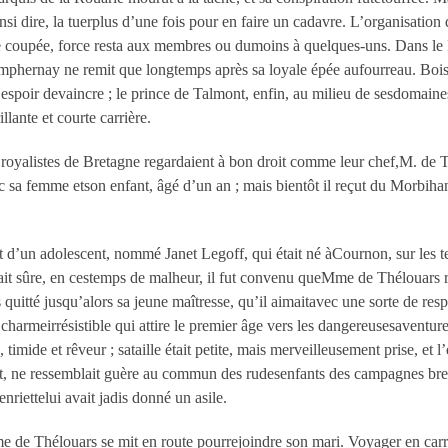
insi dire, la tuerplus d’une fois pour en faire un cadavre. L’organisation
 tête coupée, force resta aux membres ou dumoins à quelques-uns. Dans 
mphernay ne remit que longtemps après sa loyale épée aufourreau. Bois
espoir devaincre ; le prince de Talmont, enfin, au milieu de sesdomaines
lante et courte carrière.
royalistes de Bretagne regardaient à bon droit comme leur chef,M. de Thé
c sa femme etson enfant, âgé d’un an ; mais bientôt il reçut du Morbiha
nt d’un adolescent, nommé Janet Legoff, qui était né àCournon, sur les
tait sûre, en cestemps de malheur, il fut convenu queM
me
de Thélouars r
uitté jusqu’alors sa jeune maîtresse, qu’il aimaitavec une sorte de respe
charmeirrésistible qui attire le premier âge vers les dangereusesaventure
 timide et rêveur ; sataille était petite, mais merveilleusement prise, et 
ne ressemblait guère au commun des rudesenfants des campagnes bretonn
nriettelui avait jadis donné un asile.
me
de Thélouars se mit en route pourrejoindre son mari. Voyager en carr