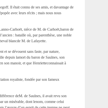
goff. Il était connu de ses amis, et davantage de
 épopée avec leurs récits ; mais nous nous
 Lanno-Carhoët, nièce de M. de Carhoët,baron de
ancien : bataille où, par parenthèse, une noble
 cheval blancde M. de Lafayette.
nt et se dévouent sans faste, par nature,
mille depuis lamort du baron de Saulnes, son
ré en son manoir, et que Henrietteconnaissait à
iation royaliste, fondée par son fameux
différence deM. de Saulnes, il avait revu son
hi par un misérable, dont lenom, comme celui
ais l’œuvre d’un esprit de cette trempe ne peut