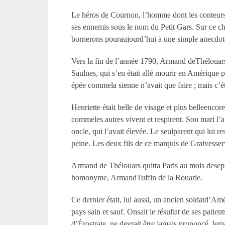
Le héros de Cournon, l’homme dont les conteurs de
ses ennemis sous le nom du Petit Gars. Sur ce chap
bornerons pouraujourd’hui à une simple anecdote
Vers la fin de l’année 1790, Armand deThélouars
Saulnes, qui s’en était allé mourir en Amérique
épée commela sienne n’avait que faire ; mais c’ét
Henriette était belle de visage et plus belleencor
commeles autres vivent et respirent. Son mari l’a
oncle, qui l’avait élevée. Le seulparent qui lui re
peine. Les deux fils de ce marquis de Graivesserv
Armand de Thélouars quitta Paris au mois desepte
homonyme, ArmandTuffin de la Rouarie.
Ce dernier était, lui aussi, un ancien soldatd’Am
pays sain et sauf. Onsait le résultat de ses patie
d’Érostrate, ne devrait être jamais prononcé, lem