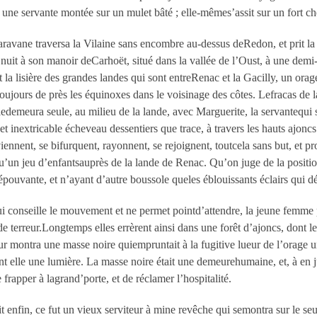
, à une servante montée sur un mulet bâté ; elle-mêmes’assit sur un fort 
aravane traversa la Vilaine sans encombre au-dessus deRedon, et prit la 
a nuit à son manoir deCarhoët, situé dans la vallée de l’Oust, à une de
t la lisière des grandes landes qui sont entreRenac et la Gacilly, un ora
ujours de près les équinoxes dans le voisinage des côtes. Lefracas de la t
edemeura seule, au milieu de la lande, avec Marguerite, la servantequi s’
 inextricable écheveau dessentiers que trace, à travers les hauts ajonc
viennent, se bifurquent, rayonnent, se rejoignent, toutcela sans but, et
qu’un jeu d’enfantsauprès de la lande de Renac. Qu’on juge de la positio
épouvante, et n’ayant d’autre boussole queles éblouissants éclairs qui d
 qui conseille le mouvement et ne permet pointd’attendre, la jeune femm
 de terreur.Longtemps elles errèrent ainsi dans une forêt d’ajoncs, dont 
leur montra une masse noire quiempruntait à la fugitive lueur de l’orage
nt elle une lumière. La masse noire était une demeurehumaine, et, à en j
rapper à lagrand’porte, et de réclamer l’hospitalité.
 enfin, ce fut un vieux serviteur à mine revêche qui semontra sur le seu