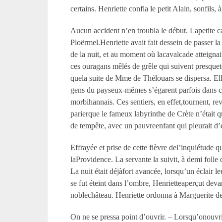
certains. Henriette confia le petit Alain, sonfils
Aucun accident n’en troubla le début. Lapetite c
Ploërmel.Henriette avait fait dessein de passer l
de la nuit, et au moment où lacavalcade atteignai
ces ouragans mêlés de grêle qui suivent presqueto
quela suite de M
me
de Thélouars se dispersa. Ell
gens du payseux-mêmes s’égarent parfois dans cet
morbihannais. Ces sentiers, en effet,tournent, re
parierque le fameux labyrinthe de Crète n’était 
de tempête, avec un pauvreenfant qui pleurait d’
Effrayée et prise de cette fièvre del’inquiétude
laProvidence. La servante la suivit, à demi folle
La nuit était déjàfort avancée, lorsqu’un éclair 
se fut éteint dans l’ombre, Henrietteaperçut deva
noblechâteau. Henriette ordonna à Marguerite de f
On ne se pressa point d’ouvrir. – Lorsqu’onouvrit