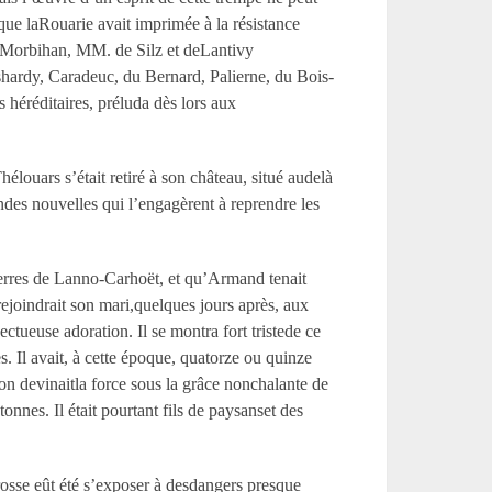
 que laRouarie avait imprimée à la résistance
le Morbihan, MM. de Silz et deLantivy
hardy, Caradeuc, du Bernard, Palierne, du Bois-
 héréditaires, préluda dès lors aux
louars s’était retiré à son château, situé audelà
ndes nouvelles qui l’engagèrent à reprendre les
 terres de Lanno-Carhoët, et qu’Armand tenait
ejoindrait son mari,quelques jours après, aux
ctueuse adoration. Il se montra fort tristede ce
s. Il avait, à cette époque, quatorze ou quinze
l’on devinaitla force sous la grâce nonchalante de
es. Il était pourtant fils de paysanset des
osse eût été s’exposer à desdangers presque