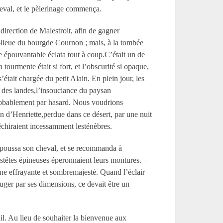
cheval, et le pèlerinage commença.
direction de Malestroit, afin de gagner
mi-lieue du bourgde Cournon ; mais, à la tombée
ge épouvantable éclata tout à coup.C’était un de
ourmente était si fort, et l’obscurité si opaque,
était chargée du petit Alain. En plein jour, les
s des landes,l’insouciance du paysan
 probablement par hasard. Nous voudrions
n d’Henriette,perdue dans ce désert, par une nuit
échiraient incessamment lesténèbres.
e poussa son cheval, et se recommanda à
lestêtes épineuses éperonnaient leurs montures. –
 une effrayante et sombremajesté. Quand l’éclair
uger par ses dimensions, ce devait être un
il. Au lieu de souhaiter la bienvenue aux