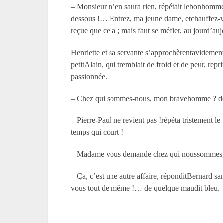
– Monsieur n’en saura rien, répétait lebonhomme 
dessous !… Entrez, ma jeune dame, etchauffez-vo
reçue que cela ; mais faut se méfier, au jourd’au
Henriette et sa servante s’approchèrentavidement 
petitAlain, qui tremblait de froid et de peur, rep
passionnée.
– Chez qui sommes-nous, mon bravehomme ? de
– Pierre-Paul ne revient pas !répéta tristement l
temps qui court !
– Madame vous demande chez qui noussommes, dit
– Ça, c’est une autre affaire, réponditBernard s
vous tout de même !… de quelque maudit bleu.