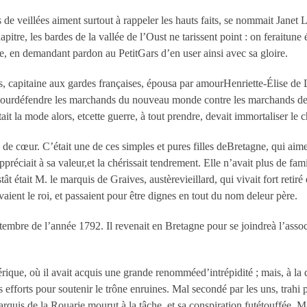
 veillées aiment surtout à rappeler les hauts faits, se nommait Janet Le
itre, les bardes de la vallée de l’Oust ne tarissent point : on feraitune
, en demandant pardon au PetitGars d’en user ainsi avec sa gloire.
, capitaine aux gardes françaises, épousa par amourHenriette-Élise de
 pourdéfendre les marchands du nouveau monde contre les marchands del’
ait la mode alors, etcette guerre, à tout prendre, devait immortaliser le
e de cœur. C’était une de ces simples et pures filles deBretagne, qui aime
ppréciait à sa valeur,et la chérissait tendrement. Elle n’avait plus de fa
stât était M. le marquis de Graives, austèrevieillard, qui vivait fort reti
aient le roi, et passaient pour être dignes en tout du nom deleur père.
mbre de l’année 1792. Il revenait en Bretagne pour se joindreà l’assoc
érique, où il avait acquis une grande renomméed’intrépidité ; mais, à la 
nts efforts pour soutenir le trône enruines. Mal secondé par les uns, tra
arquis de la Rouarie mourut à la tâche, et sa conspiration futétouffée. M