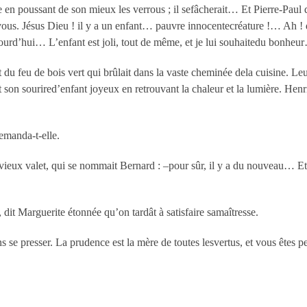
en poussant de son mieux les verrous ; il sefâcherait… Et Pierre-Paul qu
us. Jésus Dieu ! il y a un enfant… pauvre innocentecréature !… Ah ! d
jourd’hui… L’enfant est joli, tout de même, et je lui souhaitedu bonheu
du feu de bois vert qui brûlait dans la vaste cheminée dela cuisine. Leu
rit son sourired’enfant joyeux en retrouvant la chaleur et la lumière. Henr
manda-t-elle.
e vieux valet, qui se nommait Bernard : –pour sûr, il y a du nouveau… Et
 Marguerite étonnée qu’on tardât à satisfaire samaîtresse.
ans se presser. La prudence est la mère de toutes lesvertus, et vous ête