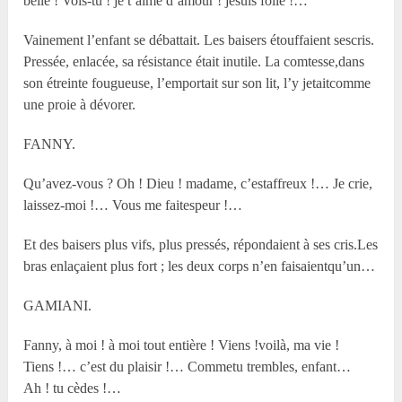
belle ! Vois-tu ! je t’aime d’amour ! jesuis folle !…
Vainement l’enfant se débattait. Les baisers étouffaient sescris.
Pressée, enlacée, sa résistance était inutile. La comtesse,dans
son étreinte fougueuse, l’emportait sur son lit, l’y jetaitcomme
une proie à dévorer.
FANNY.
Qu’avez-vous ? Oh ! Dieu ! madame, c’estaffreux !… Je crie,
laissez-moi !… Vous me faitespeur !…
Et des baisers plus vifs, plus pressés, répondaient à ses cris.Les
bras enlaçaient plus fort ; les deux corps n’en faisaientqu’un…
GAMIANI.
Fanny, à moi ! à moi tout entière ! Viens !voilà, ma vie !
Tiens !… c’est du plaisir !… Commetu trembles, enfant…
Ah ! tu cèdes !…