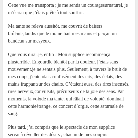
Cette vue me transporta ; je me sentis un couragesurnaturel, je
m’écriai que j’étais prête à tout souffrir.
Ma tante se releva aussitôt, me couvrit de baisers
brûlants,tandis que le moine liait mes mains et plaçait un
bandeau sur mesyeux.
Que vous dirai-je, enfin ! Mon supplice recommença
plusterrible. Engourdie bientôt par la douleur, j’étais sans
mouvement,je ne sentais plus. Seulement, à travers le bruit de
mes coups,j’entendais confusément des cris, des éclats, des
mains frappantsur des chairs. C’étaient aussi des rires insensés,
rires nerveux,convulsifs, précurseurs de la joie des sens. Par
moments, la voixde ma tante, qui râlait de volupté, dominait
cette harmonieétrange, ce concert d’orgie, cette saturnale de
sang.
Plus tard, j’ai compris que le spectacle de mon supplice
servaità réveiller des désirs ; chacun de mes soupirs