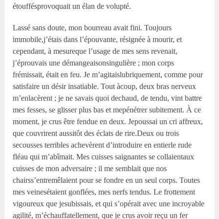
étouffésprovoquait un élan de volupté.
Lassé sans doute, mon bourreau avait fini. Toujours
immobile,j’étais dans l’épouvante, résignée à mourir, et
cependant, à mesureque l’usage de mes sens revenait,
j’éprouvais une démangeaisonsingulière ; mon corps
frémissait, était en feu. Je m’agitaislubriquement, comme pour
satisfaire un désir insatiable. Tout àcoup, deux bras nerveux
m’enlacèrent ; je ne savais quoi dechaud, de tendu, vint battre
mes fesses, se glisser plus bas et mepénétrer subitement. À ce
moment, je crus être fendue en deux. Jepoussai un cri affreux,
que couvrirent aussitôt des éclats de rire.Deux ou trois
secousses terribles achevèrent d’introduire en entierle rude
fléau qui m’abîmait. Mes cuisses saignantes se collaientaux
cuisses de mon adversaire ; il me semblait que nos
chairss’entremêlaient pour se fondre en un seul corps. Toutes
mes veinesétaient gonflées, mes nerfs tendus. Le frottement
vigoureux que jesubissais, et qui s’opérait avec une incroyable
agilité, m’échauffatellement, que je crus avoir reçu un fer