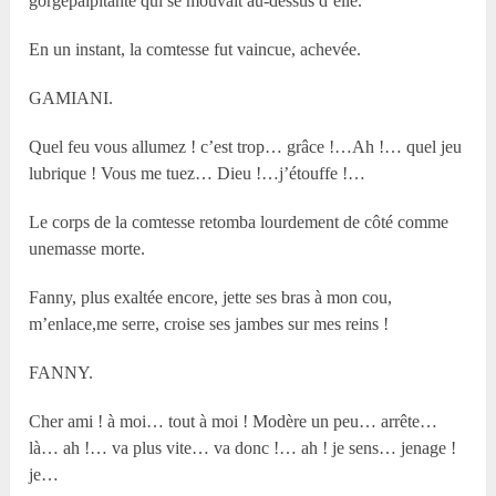
gorgepalpitante qui se mouvait au-dessus d’elle.
En un instant, la comtesse fut vaincue, achevée.
GAMIANI.
Quel feu vous allumez ! c’est trop… grâce !…Ah !… quel jeu
lubrique ! Vous me tuez… Dieu !…j’étouffe !…
Le corps de la comtesse retomba lourdement de côté comme
unemasse morte.
Fanny, plus exaltée encore, jette ses bras à mon cou,
m’enlace,me serre, croise ses jambes sur mes reins !
FANNY.
Cher ami ! à moi… tout à moi ! Modère un peu… arrête…
là… ah !… va plus vite… va donc !… ah ! je sens… jenage !
je…