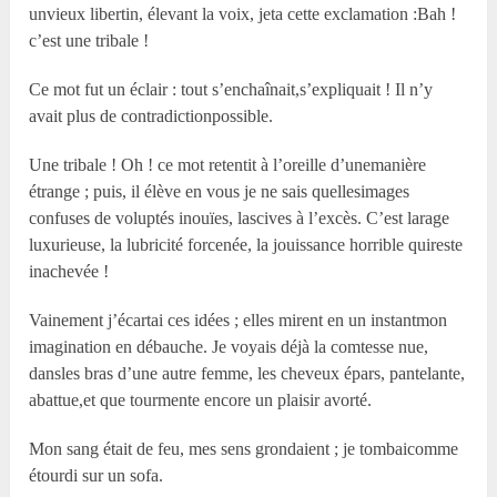
unvieux libertin, élevant la voix, jeta cette exclamation :Bah !
c’est une tribale !
Ce mot fut un éclair : tout s’enchaînait,s’expliquait ! Il n’y
avait plus de contradictionpossible.
Une tribale ! Oh ! ce mot retentit à l’oreille d’unemanière
étrange ; puis, il élève en vous je ne sais quellesimages
confuses de voluptés inouïes, lascives à l’excès. C’est larage
luxurieuse, la lubricité forcenée, la jouissance horrible quireste
inachevée !
Vainement j’écartai ces idées ; elles mirent en un instantmon
imagination en débauche. Je voyais déjà la comtesse nue,
dansles bras d’une autre femme, les cheveux épars, pantelante,
abattue,et que tourmente encore un plaisir avorté.
Mon sang était de feu, mes sens grondaient ; je tombaicomme
étourdi sur un sofa.