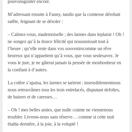
pouvonsgoûter encore.
M’adressant ensuite à Fanny, tandis que la comtesse dérobait
satête, feignant de se désoler :
– Calmez-vous, mademoiselle ; des larmes dans leplaisir ! Oh !
ne songez qu’à la douce félicité qui nousunissait tout à
l’heure ; qu’elle reste dans vos souvenirscomme un rêve
heureux qui n’appartient qu’à vous, que vous seulesavez. Je
vous le jure, je ne gâterai jamais la pensée de monbonheur en
la confiant à d’autres.
La colère s’apaisa, les larmes se tarirent ; insensiblementnous
nous retrouvâmes tous les trois entrelacés, disputant defolies,
de baisers et de caresses…
– Oh ! mes belles amies, que nulle crainte ne viennenous
troubler. Livrons-nous sans réserve… comme si cette nuit
étaitla dernière, à la joie, à la volupté !