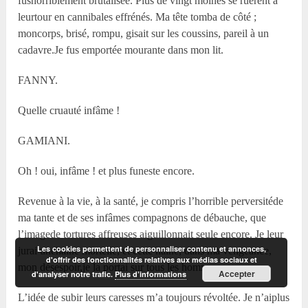
fushorriblement brutalisée. Plus de vingt moines se ruèrent à
leurtour en cannibales effrénés. Ma tête tomba de côté ;
moncorps, brisé, rompu, gisait sur les coussins, pareil à un
cadavre.Je fus emportée mourante dans mon lit.
FANNY.
Quelle cruauté infâme !
GAMIANI.
Oh ! oui, infâme ! et plus funeste encore.
Revenue à la vie, à la santé, je compris l’horrible perversitéde
ma tante et de ses infâmes compagnons de débauche, que
l’imagede tortures affreuses aiguillonnait seule encore. Je leur
Les cookies permettent de personnaliser contenu et annonces,
jurai unehaine mortelle, et cette haine, dans ma vengeance,
d'offrir des fonctionnalités relatives aux médias sociaux et
mon désespoir,je la portai sur tous les hommes.
Accepter
d'analyser notre trafic.
Plus d’informations
L’idée de subir leurs caresses m’a toujours révoltée. Je n’aiplus