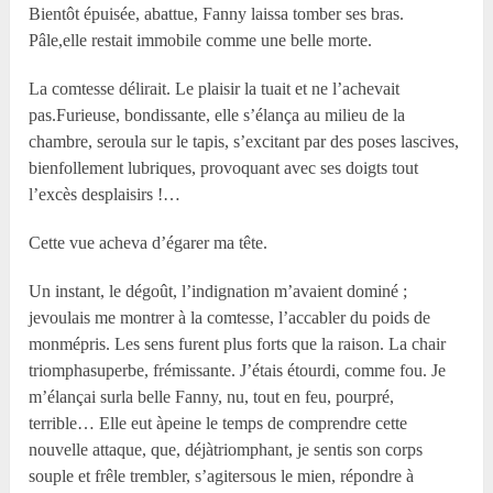
Bientôt épuisée, abattue, Fanny laissa tomber ses bras.
Pâle,elle restait immobile comme une belle morte.
La comtesse délirait. Le plaisir la tuait et ne l’achevait
pas.Furieuse, bondissante, elle s’élança au milieu de la
chambre, seroula sur le tapis, s’excitant par des poses lascives,
bienfollement lubriques, provoquant avec ses doigts tout
l’excès desplaisirs !…
Cette vue acheva d’égarer ma tête.
Un instant, le dégoût, l’indignation m’avaient dominé ;
jevoulais me montrer à la comtesse, l’accabler du poids de
monmépris. Les sens furent plus forts que la raison. La chair
triomphasuperbe, frémissante. J’étais étourdi, comme fou. Je
m’élançai surla belle Fanny, nu, tout en feu, pourpré,
terrible… Elle eut àpeine le temps de comprendre cette
nouvelle attaque, que, déjàtriomphant, je sentis son corps
souple et frêle trembler, s’agitersous le mien, répondre à