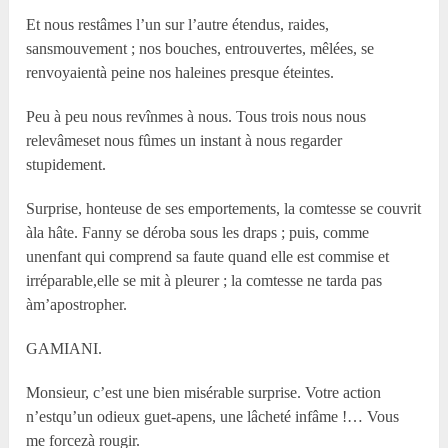
Et nous restâmes l’un sur l’autre étendus, raides,
sansmouvement ; nos bouches, entrouvertes, mêlées, se
renvoyaientà peine nos haleines presque éteintes.
Peu à peu nous revînmes à nous. Tous trois nous nous
relevâmeset nous fûmes un instant à nous regarder
stupidement.
Surprise, honteuse de ses emportements, la comtesse se couvrit
àla hâte. Fanny se déroba sous les draps ; puis, comme
unenfant qui comprend sa faute quand elle est commise et
irréparable,elle se mit à pleurer ; la comtesse ne tarda pas
àm’apostropher.
GAMIANI.
Monsieur, c’est une bien misérable surprise. Votre action
n’estqu’un odieux guet-apens, une lâcheté infâme !… Vous
me forcezà rougir.