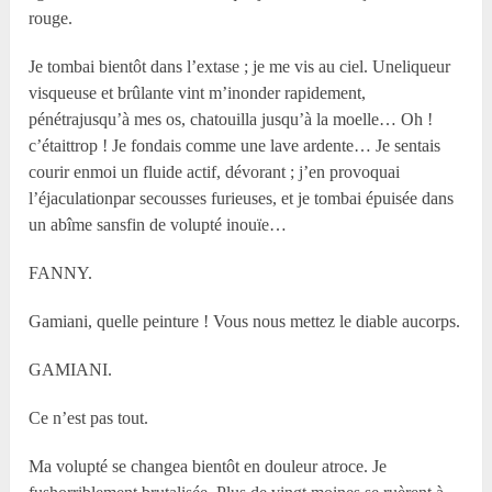
rouge.
Je tombai bientôt dans l’extase ; je me vis au ciel. Uneliqueur
visqueuse et brûlante vint m’inonder rapidement,
pénétrajusqu’à mes os, chatouilla jusqu’à la moelle… Oh !
c’étaittrop ! Je fondais comme une lave ardente… Je sentais
courir enmoi un fluide actif, dévorant ; j’en provoquai
l’éjaculationpar secousses furieuses, et je tombai épuisée dans
un abîme sansfin de volupté inouïe…
FANNY.
Gamiani, quelle peinture ! Vous nous mettez le diable aucorps.
GAMIANI.
Ce n’est pas tout.
Ma volupté se changea bientôt en douleur atroce. Je