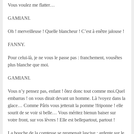
Vous voulez me flatter…
GAMIANI.
Oh ! merveilleuse ! Quelle blancheur ! C’est à enêtre jalouse !
FANNY.
Pour celui-là, je ne vous le passe pas : franchement, vousêtes
plus blanche que moi.
GAMIANI.
Vous n’y pensez pas, enfant ! ôtez donc tout comme moi.Quel
embarras ! on vous dirait devant un homme. Là !voyez dans la
glace… Comme Pâris vous jetterait la pomme !friponne ! elle
sourit de se voir si belle… Vous méritez bienun baiser sur
votre front, sur vos lèvres ! Elle est bellepartout, partout !
La bouche de la comtesse se promenait lascive ; ardente,sur le