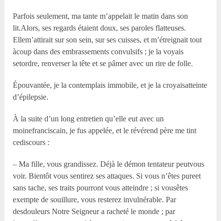
Parfois seulement, ma tante m’appelait le matin dans son
lit.Alors, ses regards étaient doux, ses paroles flatteuses.
Ellem’attirait sur son sein, sur ses cuisses, et m’étreignait tout
àcoup dans des embrassements convulsifs ; je la voyais
setordre, renverser la tête et se pâmer avec un rire de folle.
Épouvantée, je la contemplais immobile, et je la croyaisatteinte
d’épilepsie.
À la suite d’un long entretien qu’elle eut avec un
moinefranciscain, je fus appelée, et le révérend père me tint
cediscours :
– Ma fille, vous grandissez. Déjà le démon tentateur peutvous
voir. Bientôt vous sentirez ses attaques. Si vous n’êtes pureet
sans tache, ses traits pourront vous atteindre ; si vousêtes
exempte de souillure, vous resterez invulnérable. Par
desdouleurs Notre Seigneur a racheté le monde ; par