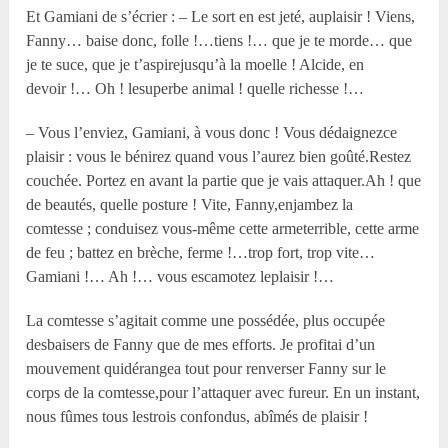
Et Gamiani de s’écrier : – Le sort en est jeté, auplaisir ! Viens,
Fanny… baise donc, folle !…tiens !… que je te morde… que
je te suce, que je t’aspirejusqu’à la moelle ! Alcide, en
devoir !… Oh ! lesuperbe animal ! quelle richesse !…
– Vous l’enviez, Gamiani, à vous donc ! Vous dédaignezce
plaisir : vous le bénirez quand vous l’aurez bien goûté.Restez
couchée. Portez en avant la partie que je vais attaquer.Ah ! que
de beautés, quelle posture ! Vite, Fanny,enjambez la
comtesse ; conduisez vous-même cette armeterrible, cette arme
de feu ; battez en brèche, ferme !…trop fort, trop vite…
Gamiani !… Ah !… vous escamotez leplaisir !…
La comtesse s’agitait comme une possédée, plus occupée
desbaisers de Fanny que de mes efforts. Je profitai d’un
mouvement quidérangea tout pour renverser Fanny sur le
corps de la comtesse,pour l’attaquer avec fureur. En un instant,
nous fûmes tous lestrois confondus, abîmés de plaisir !