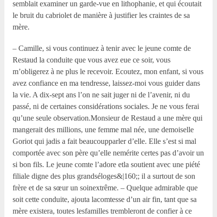
semblait examiner un garde-vue en lithophanie, et qui écoutait
le bruit du cabriolet de manière à justifier les craintes de sa
mère.
– Camille, si vous continuez à tenir avec le jeune comte de
Restaud la conduite que vous avez eue ce soir, vous
m’obligerez à ne plus le recevoir. Ecoutez, mon enfant, si vous
avez confiance en ma tendresse, laissez-moi vous guider dans
la vie. A dix-sept ans l’on ne sait juger ni de l’avenir, ni du
passé, ni de certaines considérations sociales. Je ne vous ferai
qu’une seule observation.Monsieur de Restaud a une mère qui
mangerait des millions, une femme mal née, une demoiselle
Goriot qui jadis a fait beaucoupparler d’elle. Elle s’est si mal
comportée avec son père qu’elle nemérite certes pas d’avoir un
si bon fils. Le jeune comte l’adore etla soutient avec une piété
filiale digne des plus grandséloges&|160;; il a surtout de son
frère et de sa sœur un soinextrême. – Quelque admirable que
soit cette conduite, ajouta lacomtesse d’un air fin, tant que sa
mère existera, toutes lesfamilles trembleront de confier à ce