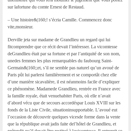
sur lafortune du comte Ernest de Restaud.
– Une histoire&|160;! s’écria Camille. Commencez donc
vite,monsieur.
Derville jeta sur madame de Grandlieu un regard qui lui
fitcomprendre que ce récit devait l’intéresser. La vicomtesse
deGrandlieu était par sa fortune et par l’antiquité de son nom,
unedes femmes les plus remarquables du faubourg Saint-
Germain&|160;;et, s’il ne semble pas naturel qu’un avoué de
Paris pût lui parlersi familièrement et se comportât chez elle
d’une manière sicavalière, il est néanmoins facile d’expliquer
ce phénomène. Madamede Grandlieu, rentrée en France avec
la famille royale, était venuehabiter Paris, où elle n’avait
d’abord vécu que de secours accordéspar Louis XVIII sur les
fonds de la Liste Civile, situationinsupportable. L’avoué eut
l’occasion de découvrir quelques vicesde forme dans la vente
que la république avait jadis faite del’hôtel de Grandlieu, et
prétendit qu’il devait être restitué à lavicomtesse. Il entreprit ce