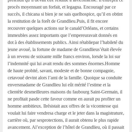
procès moyennant un forfait, et legagna. Encouragé par ce
succès, il chicana si bien je ne sais quelhospice, qu’il en obtint
la restitution de la forêt de Grandlieu.Puis, il fit encore
recouvrer quelques actions sur le canald’Orléans, et certains
immeubles assez importants que l’empereuravait donnés en
dot à des établissements publics. Ainsi rétabliepar l’habileté du
jeune avoué, la fortune de madame de Grandlieus’était élevée
à un revenu de soixante mille francs environ, lorsde la loi sur
l’indemnité qui lui avait rendu des sommes énormes.Homme
de haute probité, savant, modeste et de bonne compagnie,
cetavoué devint alors l’ami de la famille. Quoique sa conduite
enversmadame de Grandlieu lui eût mérité l’estime et la
clientèle desmeilleures maisons du faubourg Saint-Germain, il
ne profitait pasde cette faveur comme en aurait pu profiter un
homme ambitieux. Ilrésistait aux offres de la vicomtesse qui
voulait lui faire vendresa charge et le jeter dans la magistrature,
carrière où, par sesprotections, il aurait obtenu le plus rapide
avancement. Al’exception de l’hôtel de Grandlieu, où il passait