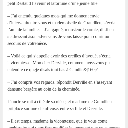
petit Restaud l’avenir et lafortune d’une jeune fille.
– J’ai entendu quelques mots qui me donnent envie
d’intervenirentre vous et mademoiselle de Grandlieu, s’écria
l’ami de lafamille. – J’ai gagné, monsieur le comte, dit-il en
s’adressant àson adversaire. Je vous laisse pour courir au
secours de votrenièce.
– Voilà ce qui s’appelle avoir des oreilles d’avoué, s’écria
lavicomtesse. Mon cher Derville, comment avez-vous pu
entendre ce queje disais tout bas à Camille&|160;?
– J’ai compris vos regards, répondit Derville en s’asseyant
dansune bergère au coin de la cheminée.
L’oncle se mit à côté de sa nièce, et madame de Grandlieu
pritplace sur une chauffeuse, entre sa fille et Derville.
– Il est temps, madame la vicomtesse, que je vous conte
unehistoire qui vous fera modifier le jugement que vous portez