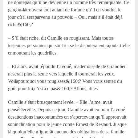
ne doutepas qu’il ne devienne un homme très-remarquable. Ce
garçon-làtrouvera tout autant de fortune qu’il en voudra, le
jour où il seraparvenu au pouvoir. – Oui, mais s’il était déjà
riche&|160;?
– S’il était riche, dit Camille en rougissant. Mais toutes
lesjeunes personnes qui sont ici se le disputeraient, ajouta-t-elle
enmontrant les quadrilles.
– Et alors, avait répondu l’avoué, mademoiselle de Grandlieu
neserait plus la seule vers laquelle il tournerait les yeux.
Voilàpourquoi vous rougissez&|160;? Vous vous sentez du
goût pour lui,n’est-ce pas&|160;? Allons, dites.
Camille s’était brusquement levée. – Elle l’aime, avait
penséDerville. Depuis ce jour, Camille avait eu pour l’avoué
desattentions inaccoutumées en s’apercevant qu’il approuvait
soninclination pour le jeune comte Ernest de Restaud. Jusque-
là,quoiqu’elle n’ignorât aucune des obligations de sa famille