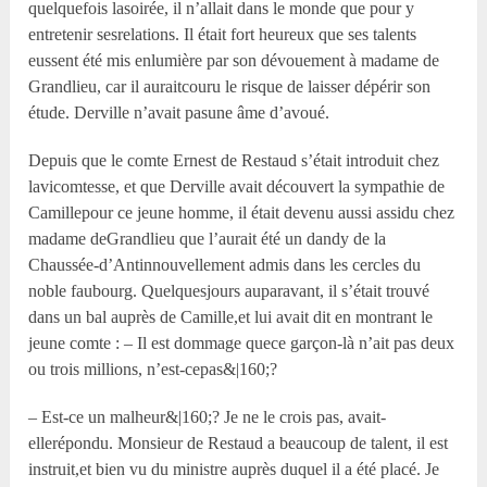
quelquefois lasoirée, il n’allait dans le monde que pour y
entretenir sesrelations. Il était fort heureux que ses talents
eussent été mis enlumière par son dévouement à madame de
Grandlieu, car il auraitcouru le risque de laisser dépérir son
étude. Derville n’avait pasune âme d’avoué.
Depuis que le comte Ernest de Restaud s’était introduit chez
lavicomtesse, et que Derville avait découvert la sympathie de
Camillepour ce jeune homme, il était devenu aussi assidu chez
madame deGrandlieu que l’aurait été un dandy de la
Chaussée-d’Antinnouvellement admis dans les cercles du
noble faubourg. Quelquesjours auparavant, il s’était trouvé
dans un bal auprès de Camille,et lui avait dit en montrant le
jeune comte : – Il est dommage quece garçon-là n’ait pas deux
ou trois millions, n’est-cepas&|160;?
– Est-ce un malheur&|160;? Je ne le crois pas, avait-
ellerépondu. Monsieur de Restaud a beaucoup de talent, il est
instruit,et bien vu du ministre auprès duquel il a été placé. Je