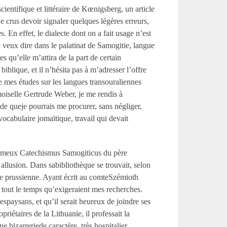
ientifique et littéraire de Kœnigsberg, un article
je crus devoir signaler quelques légères erreurs,
. En effet, le dialecte dont on a fait usage n’est
e veux dire dans le palatinat de Samogitie, langue
s qu’elle m’attira de la part de certain
blique, et il n’hésita pas à m’adresser l’offre
de mes études sur les langues transouraliennes
oiselle Gertrude Weber, je me rendis à
e queje pourrais me procurer, sans négliger,
ocabulaire jomaïtique, travail qui devait
 fameux Catechismus Samogiticus du père
allusion. Dans sabibliothèque se trouvait, selon
gue prussienne. Ayant écrit au comteSzémioth
s tout le temps qu’exigeraient mes recherches.
sespaysans, et qu’il serait heureux de joindre ses
riétaires de la Lithuanie, il professait la
 bizarreriede caractère, très hospitalier