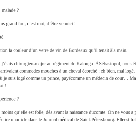
… malade ?
lus grand fou, c’est moi, d’être venuici !
té.
tion la couleur d’un verre de vin de Bordeaux qu’il tenait àla main.
j’étais chirurgien-major au régiment de Kalouga. ÀSébastopol, nous éti
 arrivaient commedes mouches à un cheval écorché ; eh bien, mal logé, 
, où je suis logé comme un prince, payécomme un médecin de cour… Mai
oi !
xpérience ?
u moins qu’elle est folle, dès avant la naissance ducomte. On ne vous 
 écrire unarticle dans le Journal médical de Saint-Pétersbourg. Elleest f