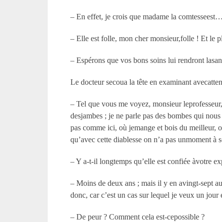
– En effet, je crois que madame la comtesseest
– Elle est folle, mon cher monsieur,folle ! Et le p
– Espérons que vos bons soins lui rendront lasan
Le docteur secoua la tête en examinant avecatten
– Tel que vous me voyez, monsieur leprofesseur, 
desjambes ; je ne parle pas des bombes qui nous
pas comme ici, où jemange et bois du meilleur
qu’avec cette diablesse on n’a pas unmoment à s
– Y a-t-il longtemps qu’elle est confiée àvotre e
– Moins de deux ans ; mais il y en avingt-sept a
donc, car c’est un cas sur lequel je veux un jour
– De peur ? Comment cela est-cepossible ?