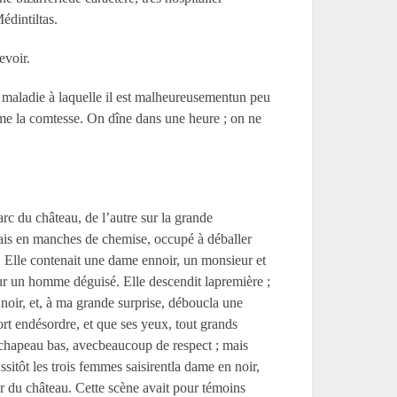
édintiltas.
evoir.
, maladie à laquelle il est malheureusementun peu
ame la comtesse. On dîne dans une heure ; on ne
arc du château, de l’autre sur la grande
étais en manches de chemise, occupé à déballer
r. Elle contenait une dame ennoir, un monsieur et
ur un homme déguisé. Elle descendit lapremière ;
oir, et, à ma grande surprise, déboucla une
ort endésordre, et que ses yeux, tout grands
, chapeau bas, avecbeaucoup de respect ; mais
ussitôt les trois femmes saisirentla dame en noir,
eur du château. Cette scène avait pour témoins