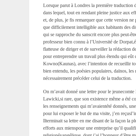
Lorsque parut à Londres la première traduction de
dans lequel, tout en rendant pleine justice aux ef
et, de plus, je fis remarquer que cette version ne
que difficilement intelligible aux habitants des 
qui se rapproche du sanscrit encore plus peut-être
professeur bien connu à l’Université de Dorpat,éc
flatteuse de diriger et de surveiller la rédaction
pour entreprendre un travail plus étendu qui eû
Kowno(Kaunas), avec l’intention de recueillir t
bien entendu, les poésies populaires, daïnos, les
nécessairement précéder celui de la traduction.
On m’avait donné une lettre pour le jeunecomte 
Lawicki,si rare, que son existence même a été co
les renseignements qui m’avaientété donnés, une 
pour lui exposer le but de ma visite, j’en reçusl
Ilterminait sa lettre en me disant de la façon la 
efforts aux mienspour une entreprise qu’il qualifi
religionévangélique, dont j’ai l’honneur d’être m