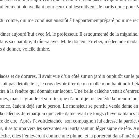
iculièrement bienveillant pour ceux qui lescultivent. Je partis donc pour M
 du comte, qui me conduisit aussitôt à l’appartementpréparé pour me rec
 dîner aujourd’hui avec M. le professeur. Il esttourmenté de la migraine
rvidans sa chambre, il dînera avec M. le docteur Frœber, médecinde mad
es à donner, voicile timbre.
ces et de dorures. Il avait vue d’un côté sur un jardin ouplutôt sur le p
ait pas detoilette », je crus devoir tirer de ma malle mon habit noir.J’
ira à la fenêtre qui donnait sur lacour. Une belle calèche venait d’entre
s, mais si grande et si forte, que d’abord je fus tentéde la prendre po
nce, étaient déjà sur le perron. Le monsieur se pencha versla dame en n
ns la calèche. Jeremarquai que cette dame avait de longs cheveux blancs f
ure de cire. Après l’avoirdétachée, son compagnon lui adressa la parole
s, il se tourna vers les servantes en leurfaisant un léger signe de tête. A
calèche, elles l’enlevèrent comme une plume, et la portèrent dansl’intéri