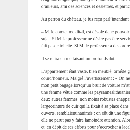
d’ailleurs, ami des sciences et deslettres, et part
Au perron du château, je fus reçu parl’intendant
– M. le comte, me dit-il, est désolé dene pouvoir
sujet. Si M. le professeur ne désire pas être se
fait pasde toilette. Si M. le professeur a des ordr
Il se retira en me faisant un profondsalut.
L’appartement était vaste, bien meublé, ornéde gla
courd’honneur. Malgré l’avertissement : « On ne f
mon petit bagage,lorsqu’un bruit de voiture m’att
une femme vêtue comme les paysanneslithuanienne
deux autres femmes, non moins robustes enappare
largeceinture de cuir qui la fixait à sa place da
ouverts, semblaientinanimés : on eût dit une fig
elle ne parut pas y faire lamoindre attention. Alor
et, en dépit de ses efforts pour s’accrocher à la