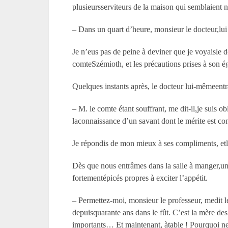
plusieursserviteurs de la maison qui semblaient n’
– Dans un quart d’heure, monsieur le docteur,lui
Je n’eus pas de peine à deviner que je voyaisle d
comteSzémioth, et les précautions prises à son ég
Quelques instants après, le docteur lui-mêmeen
– M. le comte étant souffrant, me dit-il,je suis
laconnaissance d’un savant dont le mérite est con
Je répondis de mon mieux à ses compliments, etlui d
Dès que nous entrâmes dans la salle à manger,un 
fortementépicés propres à exciter l’appétit.
– Permettez-moi, monsieur le professeur, medit 
depuisquarante ans dans le fût. C’est la mère des
importants… Et maintenant, àtable ! Pourquoi ne