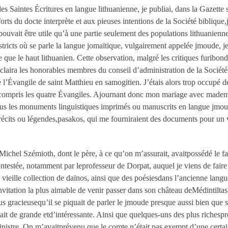
s Saintes Écritures en langue lithuanienne, je publiai, dans la Gazette sc
forts du docte interprète et aux pieuses intentions de la Société biblique,
 pouvait être utile qu’à une partie seulement des populations lithuaniennes
districts où se parle la langue jomaïtique, vulgairement appelée jmoude, j
 que le haut lithuanien. Cette observation, malgré les critiques furibonde
laira les honorables membres du conseil d’administration de la Société bi
 de l’Évangile de saint Matthieu en samogitien. J’étais alors trop occupé 
t compris les quatre Évangiles. Ajournant donc mon mariage avec madem
ous les monuments linguistiques imprimés ou manuscrits en langue jmoud
 récits ou légendes,pasakos, qui me fourniraient des documents pour un v
Michel Szémioth, dont le père, à ce qu’on m’assurait, avaitpossédé le
ntestée, notamment par leprofesseur de Dorpat, auquel je viens de faire 
vieille collection de daïnos, ainsi que des poésiesdans l’ancienne lan
’invitation la plus aimable de venir passer dans son château deMédintilta
plus gracieusequ’il se piquait de parler le jmoude presque aussi bien que 
ait de grande etd’intéressante. Ainsi que quelques-uns des plus richesprop
inistre. On m’avaitprévenu que le comte n’était pas exempt d’une certaine