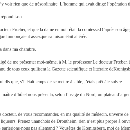
y voir rien que de trèsordinaire. L’homme qui avait dirigé l’opération ti
 répondit-on.
octeur Frœber, et que la dame en noir était la comtesse.D’après son âge, 
ard annonçaient assezque sa raison était altérée.
tra dans ma chambre.
 obligé de me présenter moi-même, à M. le professeur.Le docteur Frœber,
nu de tous ceux quilisent la Gazette scientifique et littéraire deKœnigs
is que, s’il était temps de se mettre à table, j’étais prêt àle suivre.
maître d’hôtel nous présenta, selon l’usage du Nord, un plateaud’argent
le docteur, de vous recommander, en ma qualité de médecin, unverre de c
 liqueurs. Prenez unanchois de Drontheim, rien n’est plus propre à ouvrir
 parlerions-nous pas allemand ? Vousêtes de Kœnigsberg, moi de Memel ;