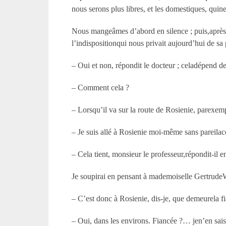
nous serons plus libres, et les domestiques, quin
Nous mangeâmes d’abord en silence ; puis,après
l’indispositionqui nous privait aujourd’hui de sa
– Oui et non, répondit le docteur ; celadépend des
– Comment cela ?
– Lorsqu’il va sur la route de Rosienie, parexemp
– Je suis allé à Rosienie moi-même sans pareilac
– Cela tient, monsieur le professeur,répondit-il 
Je soupirai en pensant à mademoiselle Gertrude
– C’est donc à Rosienie, dis-je, que demeurela f
– Oui, dans les environs. Fiancée ?… jen’en sais r