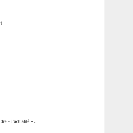
)..
re « l’actualité » ..