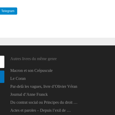
Telegram
Reddit
Autres livres du même genre
Macron et son Crépuscule
Le Coran
Par-delà les vagues, livre d’Olivier Véran
Journal d’Anne Franck
Du contrat social ou Principes du droit …
Actes et paroles – Depuis l’exil de …