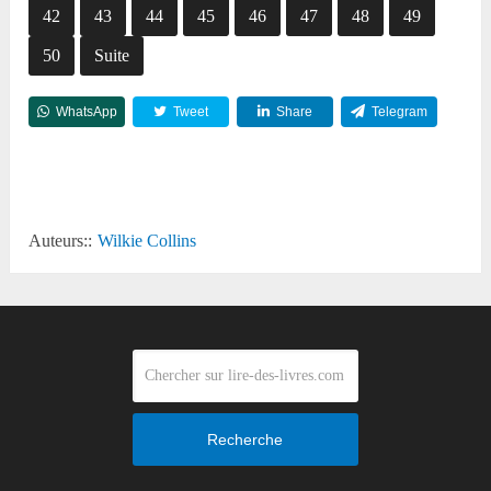
42
43
44
45
46
47
48
49
50
Suite
WhatsApp
Tweet
Share
Telegram
Reddit
Auteurs::
Wilkie Collins
Recherche