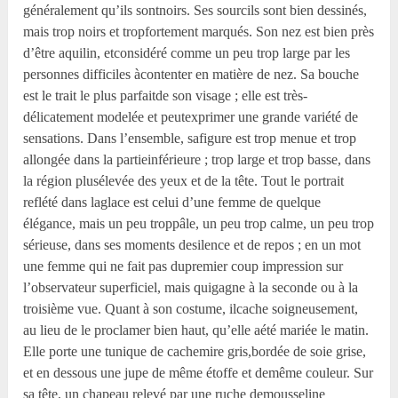
généralement qu’ils sontnoirs. Ses sourcils sont bien dessinés,
mais trop noirs et tropfortement marqués. Son nez est bien près
d’être aquilin, etconsidéré comme un peu trop large par les
personnes difficiles àcontenter en matière de nez. Sa bouche
est le trait le plus parfaitde son visage ; elle est très-
délicatement modelée et peutexprimer une grande variété de
sensations. Dans l’ensemble, safigure est trop menue et trop
allongée dans la partieinférieure ; trop large et trop basse, dans
la région plusélevée des yeux et de la tête. Tout le portrait
reflété dans laglace est celui d’une femme de quelque
élégance, mais un peu troppâle, un peu trop calme, un peu trop
sérieuse, dans ses moments desilence et de repos ; en un mot
une femme qui ne fait pas dupremier coup impression sur
l’observateur superficiel, mais quigagne à la seconde ou à la
troisième vue. Quant à son costume, ilcache soigneusement,
au lieu de le proclamer bien haut, qu’elle aété mariée le matin.
Elle porte une tunique de cachemire gris,bordée de soie grise,
et en dessous une jupe de même étoffe et demême couleur. Sur
sa tête, un chapeau relevé par une ruche demousseline