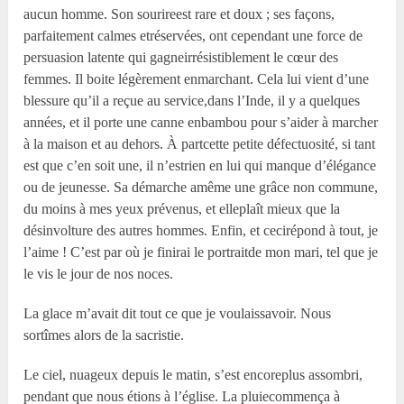
aucun homme. Son sourireest rare et doux ; ses façons,
parfaitement calmes etréservées, ont cependant une force de
persuasion latente qui gagneirrésistiblement le cœur des
femmes. Il boite légèrement enmarchant. Cela lui vient d’une
blessure qu’il a reçue au service,dans l’Inde, il y a quelques
années, et il porte une canne enbambou pour s’aider à marcher
à la maison et au dehors. À partcette petite défectuosité, si tant
est que c’en soit une, il n’estrien en lui qui manque d’élégance
ou de jeunesse. Sa démarche amême une grâce non commune,
du moins à mes yeux prévenus, et elleplaît mieux que la
désinvolture des autres hommes. Enfin, et cecirépond à tout, je
l’aime ! C’est par où je finirai le portraitde mon mari, tel que je
le vis le jour de nos noces.
La glace m’avait dit tout ce que je voulaissavoir. Nous
sortîmes alors de la sacristie.
Le ciel, nuageux depuis le matin, s’est encoreplus assombri,
pendant que nous étions à l’église. La pluiecommença à