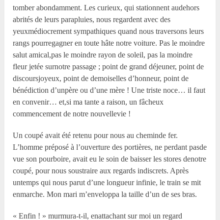
tomber abondamment. Les curieux, qui stationnent audehors
abrités de leurs parapluies, nous regardent avec des
yeuxmédiocrement sympathiques quand nous traversons leurs
rangs pourregagner en toute hâte notre voiture. Pas le moindre
salut amical,pas le moindre rayon de soleil, pas la moindre
fleur jetée surnotre passage ; point de grand déjeuner, point de
discoursjoyeux, point de demoiselles d’honneur, point de
bénédiction d’unpère ou d’une mère ! Une triste noce… il faut
en convenir… et,si ma tante a raison, un fâcheux
commencement de notre nouvellevie !
Un coupé avait été retenu pour nous au cheminde fer.
L’homme préposé à l’ouverture des portières, ne perdant pasde
vue son pourboire, avait eu le soin de baisser les stores denotre
coupé, pour nous soustraire aux regards indiscrets. Après
untemps qui nous parut d’une longueur infinie, le train se mit
enmarche. Mon mari m’enveloppa la taille d’un de ses bras.
« Enfin ! » murmura-t-il, enattachant sur moi un regard