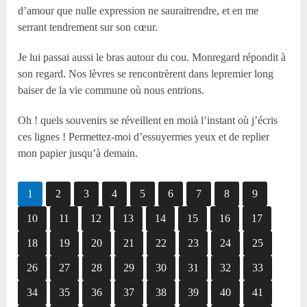
d’amour que nulle expression ne sauraitrendre, et en me
serrant tendrement sur son cœur.
Je lui passai aussi le bras autour du cou. Monregard répondit à
son regard. Nos lèvres se rencontrèrent dans lepremier long
baiser de la vie commune où nous entrions.
Oh ! quels souvenirs se réveillent en moià l’instant où j’écris
ces lignes ! Permettez-moi d’essuyermes yeux et de replier
mon papier jusqu’à demain.
1
2
3
4
5
6
7
8
9
10
11
12
13
14
15
16
17
18
19
20
21
22
23
24
25
26
27
28
29
30
31
32
33
34
35
36
37
38
39
40
41