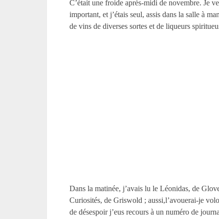
C’était une froide après-midi de novembre. Je vena
important, et j’étais seul, assis dans la salle à 
de vins de diverses sortes et de liqueurs spiritueu
Dans la matinée, j’avais lu le Léonidas, de Glover ;l’Épigoniade, de Wilkie ; le Pèlerinage, de Lamartine ; La Colombiade, de Barlow ; la Sicile, de Tuckermann, et les Curiosités, de Griswold ; aussi,l’avouerai-je volontiers, je me sentais légèrement stupide. Je m’efforçai de me réveiller avec force verres de laffite, et n’y pouvant réussir, de désespoir j’eus recours à un numéro de journal égaré près de moi. Ayant soigneusement lu la colonne des maisons à louer, et puis la colonne des chiens perdus, et puis les deux colonnes des femmes et apprenties en fuite, j’attaquai avec une vigoureuse résolution la partie éditoriale, et, l’ayant lue depuis le commencement jusqu’à la fin sans en comprendre une syllabe, il me vint à l’idée qu’elle pouvait bien être écrite en chinois ;et je la relus alors, depuis la fin jusqu’au commencement. Mais sans obtenir un résultat plus satisfaisant. De dégoût, j’étais au moment de jeter Cet in-folio de quatre pages, heureux ouvrage Que la critique elle-même ne critique pas, quand je sentis mon attention tant soit peu éveillée par le paragraphe suivant : « Les routes qui conduisent à la mort sont nombreuses et étranges. Un journal de Londres mentionne le décès d’un homme dû à une cause singulière. Il jouait un jeu de puff the dart, qui se joue avec une longue aiguille, emmaillotée de laine, qu’on souffle sur une cibleà travers un tube d’étain. Il plaça l’aiguille du mauvais coté dutube, et, ramassant fortement toute sa respiration pour chasserl’aiguille avec plus de vigueur, il l’attira dans son gosier.Celle-ci pénétra dans les poumons et tua l’imprudent en peu dejours. » En voyant cela, j’entrai dans une immense rage, sanssavoir exactement pourquoi. « Cet article, m’écriai-je, est uneméprisable fausseté, un pauvre canard ; c’est la lie del’imagination de quelque pitoyable barbouilleur à un sou la ligne,de quelque misérable fabricant d’aventures au pays de Cocagne. Cesgaillards-là, connaissant la prodigieuse jobarderie du siècle,emploient tout leur esprit à imaginer des possibilités improbables,des accidents bizarres, comme ils les appellent ; mais pour unesprit réfléchi (comme le mien, ajoutai-je en manière deparenthèse, appuyant, sans m’en apercevoir, mon index sur le cotéde mon nez), pour une intelligence contemplative semblable à celleque je possède, il est évident, à première vue, que la merveilleuseet récente multiplication de ces accidents bizarres est de beaucouple plus bizarre de tous. Pour ma part, je suis décidé à ne riencroire désormais de tout ce qui aura en soi quelque chose desingulier ! » « Mein Gott ! vaut-il hêtre pette bur tirezela ! » – répondit une des plus remarquables voix que j’eussejamais entendues. D’abord, je la pris pour un bourdonnement dansmes oreilles, comme il en arrive quelquefois à un homme qui devienttrès-ivre ; mais, en y réfléchissant, je considérai le bruitcomme ressemblant plutôt à celui qui sort d’un ba