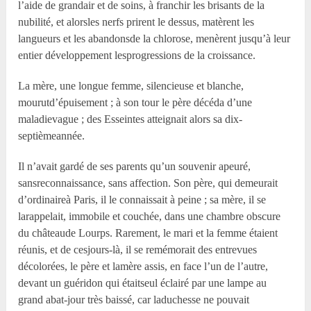
l’aide de grandair et de soins, à franchir les brisants de la
nubilité, et alorsles nerfs prirent le dessus, matèrent les
langueurs et les abandonsde la chlorose, menèrent jusqu’à leur
entier développement lesprogressions de la croissance.
La mère, une longue femme, silencieuse et blanche,
mourutd’épuisement ; à son tour le père décéda d’une
maladievague ; des Esseintes atteignait alors sa dix-
septièmeannée.
Il n’avait gardé de ses parents qu’un souvenir apeuré,
sansreconnaissance, sans affection. Son père, qui demeurait
d’ordinaireà Paris, il le connaissait à peine ; sa mère, il se
larappelait, immobile et couchée, dans une chambre obscure
du châteaude Lourps. Rarement, le mari et la femme étaient
réunis, et de cesjours-là, il se remémorait des entrevues
décolorées, le père et lamère assis, en face l’un de l’autre,
devant un guéridon qui étaitseul éclairé par une lampe au
grand abat-jour très baissé, car laduchesse ne pouvait