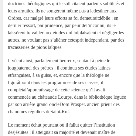
doctrines théologiques qui le sollicitaient parleurs subtilités et
leurs arguties, ils ne songèrent même pas à ledestiner aux
Ordres, car malgré leurs efforts sa foi demeuraitdébile ; en
dernier ressort, par prudence, par peur del’inconnu, ils le
laissèrent travailler aux études qui luiplaisaient et négliger les
autres, ne voulant pas s’aliéner cetesprit indépendant, par des
tracasseries de pions laïques.
Il vécut ainsi, parfaitement heureux, sentant à peine le
jougpaternel des prêtres ; il continua ses études latines
etfrançaises, à sa guise, et, encore que la théologie ne
figurâtpoint dans les programmes de ses classes, il
complétal’apprentissage de cette science qu’il avait
commencée au châteaude Lourps, dans la bibliothèque léguée
par son arrière-grand-oncleDom Prosper, ancien prieur des
chanoines réguliers deSaint-Ruf.
Le moment échut pourtant où il fallut quitter l’institution
desjésuites ; il atteignait sa majorité et devenait maître de