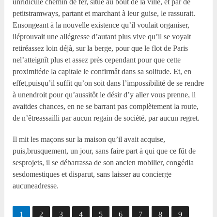
unridicule chemin de fer, situé au bout de la ville, et par de
petitstramways, partant et marchant à leur guise, le rassurait.
Ensongeant à la nouvelle existence qu’il voulait organiser,
iléprouvait une allégresse d’autant plus vive qu’il se voyait
retiréassez loin déjà, sur la berge, pour que le flot de Paris
nel’atteignît plus et assez près cependant pour que cette
proximitéde la capitale le confirmât dans sa solitude. Et, en
effet,puisqu’il suffit qu’on soit dans l’impossibilité de se rendre
à unendroit pour qu’aussitôt le désir d’y aller vous prenne, il
avaitdes chances, en ne se barrant pas complètement la route,
de n’êtreassailli par aucun regain de société, par aucun regret.
Il mit les maçons sur la maison qu’il avait acquise,
puis,brusquement, un jour, sans faire part à qui que ce fût de
sesprojets, il se débarrassa de son ancien mobilier, congédia
sesdomestiques et disparut, sans laisser au concierge
aucuneadresse.
1
2
3
4
5
6
7
8
9