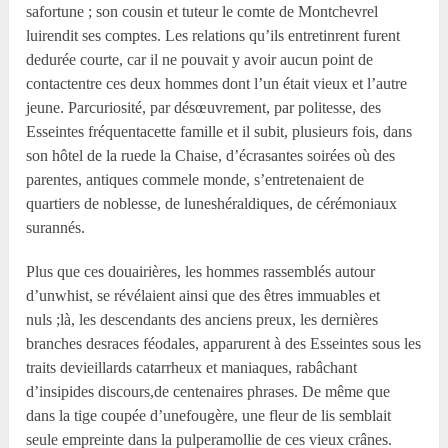
safortune ; son cousin et tuteur le comte de Montchevrel
luirendit ses comptes. Les relations qu’ils entretinrent furent
dedurée courte, car il ne pouvait y avoir aucun point de
contactentre ces deux hommes dont l’un était vieux et l’autre
jeune. Parcuriosité, par désœuvrement, par politesse, des
Esseintes fréquentacette famille et il subit, plusieurs fois, dans
son hôtel de la ruede la Chaise, d’écrasantes soirées où des
parentes, antiques commele monde, s’entretenaient de
quartiers de noblesse, de luneshéraldiques, de cérémoniaux
surannés.
Plus que ces douairières, les hommes rassemblés autour
d’unwhist, se révélaient ainsi que des êtres immuables et
nuls ;là, les descendants des anciens preux, les dernières
branches desraces féodales, apparurent à des Esseintes sous les
traits devieillards catarrheux et maniaques, rabâchant
d’insipides discours,de centenaires phrases. De même que
dans la tige coupée d’unefougère, une fleur de lis semblait
seule empreinte dans la pulperamollie de ces vieux crânes.