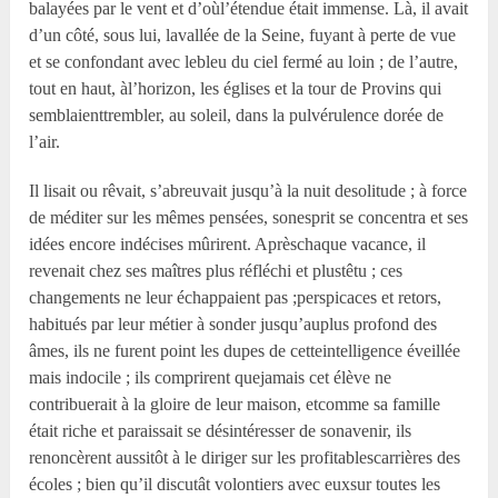
balayées par le vent et d’oùl’étendue était immense. Là, il avait
d’un côté, sous lui, lavallée de la Seine, fuyant à perte de vue
et se confondant avec lebleu du ciel fermé au loin ; de l’autre,
tout en haut, àl’horizon, les églises et la tour de Provins qui
semblaienttrembler, au soleil, dans la pulvérulence dorée de
l’air.
Il lisait ou rêvait, s’abreuvait jusqu’à la nuit desolitude ; à force
de méditer sur les mêmes pensées, sonesprit se concentra et ses
idées encore indécises mûrirent. Aprèschaque vacance, il
revenait chez ses maîtres plus réfléchi et plustêtu ; ces
changements ne leur échappaient pas ;perspicaces et retors,
habitués par leur métier à sonder jusqu’auplus profond des
âmes, ils ne furent point les dupes de cetteintelligence éveillée
mais indocile ; ils comprirent quejamais cet élève ne
contribuerait à la gloire de leur maison, etcomme sa famille
était riche et paraissait se désintéresser de sonavenir, ils
renoncèrent aussitôt à le diriger sur les profitablescarrières des
écoles ; bien qu’il discutât volontiers avec euxsur toutes les