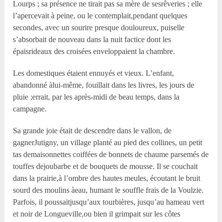
Lourps ; sa présence ne tirait pas sa mère de sesrêveries ; elle
l’apercevait à peine, ou le contemplait,pendant quelques
secondes, avec un sourire presque douloureux, puiselle
s’absorbait de nouveau dans la nuit factice dont les
épaisrideaux des croisées enveloppaient la chambre.
Les domestiques étaient ennuyés et vieux. L’enfant,
abandonné àlui-même, fouillait dans les livres, les jours de
pluie ;errait, par les après-midi de beau temps, dans la
campagne.
Sa grande joie était de descendre dans le vallon, de
gagnerJutigny, un village planté au pied des collines, un petit
tas demaisonnettes coiffées de bonnets de chaume parsemés de
touffes dejoubarbe et de bouquets de mousse. Il se couchait
dans la prairie,à l’ombre des hautes meules, écoutant le bruit
sourd des moulins àeau, humant le souffle frais de la Voulzie.
Parfois, il poussaitjusqu’aux tourbières, jusqu’au hameau vert
et noir de Longueville,ou bien il grimpait sur les côtes