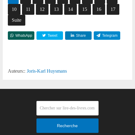
10
11
12
13
14
15
16
17
Suite
WhatsApp
Tweet
Share
Telegram
Reddit
Auteurs::
Joris-Karl Huysmans
Recherche