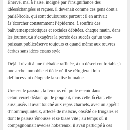
Énervé, mal à l’aise, indigné par l’insignifiance des
idéeséchangées et reçues, il devenait comme ces gens dont a
parléNicole, qui sont douloureux partout ; il en arrivait
às’écorcher constamment l’épiderme, à souffrir des
balivernespatriotiques et sociales débitées, chaque matin, dans
les journaux,à s’exagérer la portée des succès qu’un tout-
puissant publicréserve toujours et quand même aux œuvres
écrites sans idées etsans style.
Déjà il rêvait à une thébaïde raffinée, à un désert confortable,à
une arche immobile et tiède où il se réfugierait loin
del’incessant déluge de la sottise humaine.
Une seule passion, la femme, eût pu le retenir dans
cetuniversel dédain qui le poignait, mais celle-là était, elle
aussi,usée. Il avait touché aux repas charnels, avec un appétit
d’hommequinteux, affecté de malacie, obsédé de fringales et
dont le palaiss’émousse et se blase vite ; au temps où il
compagnonnait avecles hobereaux, il avait participé à ces