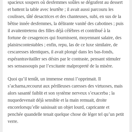
spacieux soupers où desfemmes soûles se dégrafent au dessert
et battent la table avec leurtête ; il avait aussi parcouru les
coulisses, tâté desactrices et des chanteuses, subi, en sus de la
bêtise innée desfemmes, la délirante vanité des cabotines ; puis
il avaitentretenu des filles déjà célèbres et contribué à la
fortune de cesagences qui fournissent, moyennant salaire, des
plaisirscontestables ; enfin, repu, las de ce luxe similaire, de
cescaresses identiques, il avait plongé dans les bas-fonds,
espérantravitailler ses désirs par le contraste, pensant stimuler
ses sensassoupis par l’excitante malpropreté de la misère.
Quoi qu’il tentât, un immense ennui l’opprimait. Il
s’acharna,recourut aux périlleuses caresses des virtuoses, mais
alors sasanté faiblit et son système nerveux s’exacerba ; la
nuquedevenait déjà sensible et la main remuait, droite
encorelorsqu’elle saisissait un objet lourd, capricante et
penchée quandelle tenait quelque chose de léger tel qu’un petit
verre.