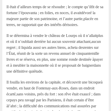
Il était d’ailleurs temps de se résoudre ; le compte qu’ilfit de sa
fortune l’épouvanta ; en folies, en noces, il avaitdévoré la
majeure partie de son patrimoine, et l’autre partie,placée en
terres, ne rapportait que des intérêts dérisoires.
Il se détermina à vendre le château de Lourps où il n’allaitplus
et où il n’oubliait derrière lui aucun souvenir attachant,aucun
regret ; il liquida aussi ses autres biens, acheta desrentes sur
l’État, réunit de la sorte un revenu annuel de cinquantemille
livres et se réserva, en plus, une somme ronde destinée àpayer
et à meubler la maisonnette où il se proposait de baignerdans
une définitive quiétude.
Il fouilla les environs de la capitale, et découvrit une bicoqueà
vendre, en haut de Fontenay-aux-Roses, dans un endroit
écarté,sans voisins, près du fort : son rêve était exaucé ; dans
cepays peu ravagé par les Parisiens, il était certain d’être
àl’abri ; la difficulté des communications mal assurées par