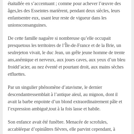
étaitallée en s’accentuant ; comme pour achever l’œuvre des
âges,les des Esseintes marièrent, pendant deux siècles, leurs
enfantsentre eux, usant leur reste de vigueur dans les
unionsconsanguines.
De cette famille naguère si nombreuse qu’elle occupait
presquetous les territoires de l’Île-de-France et de la Brie, un
seulrejeton vivait, le duc Jean, un grêle jeune homme de trente
ans,anémique et nerveux, aux joues caves, aux yeux d’un bleu
froidd’acier, au nez éventé et pourtant droit, aux mains sèches
etfluettes.
Par un singulier phénomène d’atavisme, le dernier
descendantressemblait à l’antique aïeul, au mignon, dont il
avait la barbe enpointe d’un blond extraordinairement pâle et
l’expression ambiguë,tout à la fois lasse et habile.
Son enfance avait été funèbre. Menacée de scrofules,
accabléepar d’opiniâtres fièvres, elle parvint cependant, à