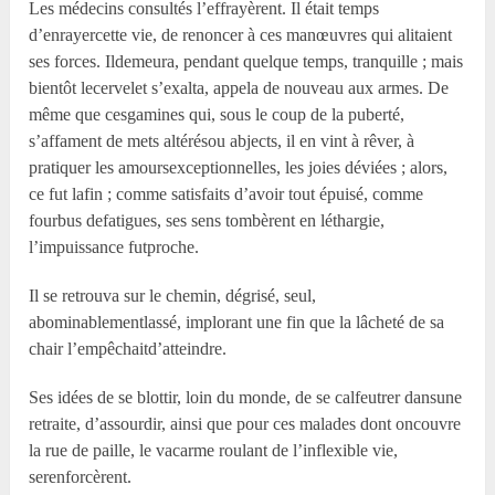
Les médecins consultés l’effrayèrent. Il était temps
d’enrayercette vie, de renoncer à ces manœuvres qui alitaient
ses forces. Ildemeura, pendant quelque temps, tranquille ; mais
bientôt lecervelet s’exalta, appela de nouveau aux armes. De
même que cesgamines qui, sous le coup de la puberté,
s’affament de mets altérésou abjects, il en vint à rêver, à
pratiquer les amoursexceptionnelles, les joies déviées ; alors,
ce fut lafin ; comme satisfaits d’avoir tout épuisé, comme
fourbus defatigues, ses sens tombèrent en léthargie,
l’impuissance futproche.
Il se retrouva sur le chemin, dégrisé, seul,
abominablementlassé, implorant une fin que la lâcheté de sa
chair l’empêchaitd’atteindre.
Ses idées de se blottir, loin du monde, de se calfeutrer dansune
retraite, d’assourdir, ainsi que pour ces malades dont oncouvre
la rue de paille, le vacarme roulant de l’inflexible vie,
serenforcèrent.