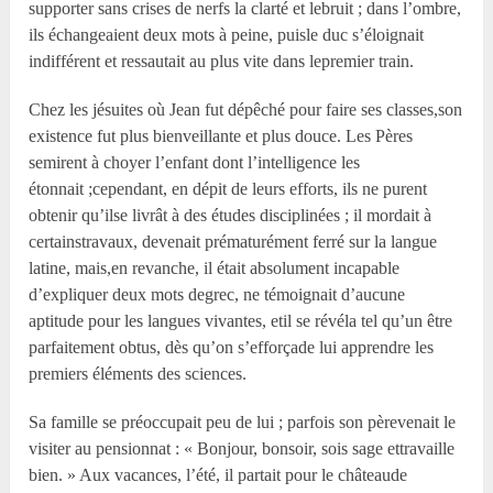
supporter sans crises de nerfs la clarté et lebruit ; dans l’ombre,
ils échangeaient deux mots à peine, puisle duc s’éloignait
indifférent et ressautait au plus vite dans lepremier train.
Chez les jésuites où Jean fut dépêché pour faire ses classes,son
existence fut plus bienveillante et plus douce. Les Pères
semirent à choyer l’enfant dont l’intelligence les
étonnait ;cependant, en dépit de leurs efforts, ils ne purent
obtenir qu’ilse livrât à des études disciplinées ; il mordait à
certainstravaux, devenait prématurément ferré sur la langue
latine, mais,en revanche, il était absolument incapable
d’expliquer deux mots degrec, ne témoignait d’aucune
aptitude pour les langues vivantes, etil se révéla tel qu’un être
parfaitement obtus, dès qu’on s’efforçade lui apprendre les
premiers éléments des sciences.
Sa famille se préoccupait peu de lui ; parfois son pèrevenait le
visiter au pensionnat : « Bonjour, bonsoir, sois sage ettravaille
bien. » Aux vacances, l’été, il partait pour le châteaude