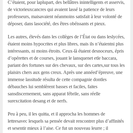
C’étaient, pour laplupart, des bellâtres inintelligents et asservis,
de victorieuxcancres qui avaient lassé la patience de leurs
professeurs, maisavaient néanmoins satisfait à leur volonté de
déposer, dans lasociété, des êtres obéissants et pieux.
Les autres, élevés dans les collèges de l’État ou dans leslycées,
étaient moins hypocrites et plus libres, mais ils n’étaientni plus
intéressants, ni moins étroits. Ceux-là étaient desnoceurs, épris
d’opérettes et de courses, jouant le lansquenet etle baccara,
pariant des fortunes sur des chevaux, sur des cartes,sur tous les
plaisirs chers aux gens creux. Après une annéed’épreuve, une
immense lassitude résulta de cette compagnie dontles
débauches lui semblèrent basses et faciles, faites
sansdiscernement, sans apparat fébrile, sans réelle
surexcitation desang et de nerfs.
Peu à peu, il les quitta, et il approcha les hommes de
lettresavec lesquels sa pensée devait rencontrer plus d’affinités
et sesentir mieux à l’aise. Ce fut un nouveau leurre ; il