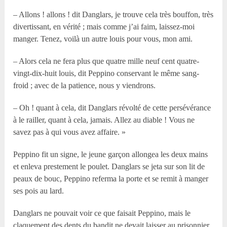
– Allons ! allons ! dit Danglars, je trouve cela très bouffon, très
divertissant, en vérité ; mais comme j’ai faim, laissez-moi
manger. Tenez, voilà un autre louis pour vous, mon ami.
– Alors cela ne fera plus que quatre mille neuf cent quatre-
vingt-dix-huit louis, dit Peppino conservant le même sang-
froid ; avec de la patience, nous y viendrons.
– Oh ! quant à cela, dit Danglars révolté de cette persévérance
à le railler, quant à cela, jamais. Allez au diable ! Vous ne
savez pas à qui vous avez affaire. »
Peppino fit un signe, le jeune garçon allongea les deux mains
et enleva prestement le poulet. Danglars se jeta sur son lit de
peaux de bouc, Peppino referma la porte et se remit à manger
ses pois au lard.
Danglars ne pouvait voir ce que faisait Peppino, mais le
claquement des dents du bandit ne devait laisser au prisonnier