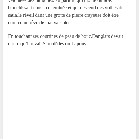
veloutées des murailles, au parfum qui monte du bois
blanchissant dans la cheminée et qui descend des voûtes de
satin,le réveil dans une grotte de pierre crayeuse doit être
comme un rêve de mauvais aloi.
En touchant ses courtines de peau de bouc,Danglars devait
croire qu’il rêvait Samoïèdes ou Lapons.