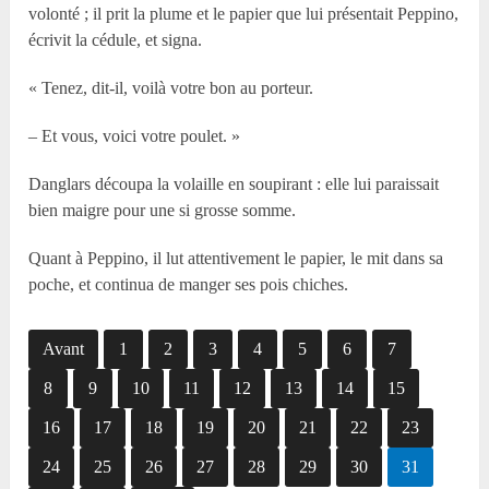
volonté ; il prit la plume et le papier que lui présentait Peppino,
écrivit la cédule, et signa.
« Tenez, dit-il, voilà votre bon au porteur.
– Et vous, voici votre poulet. »
Danglars découpa la volaille en soupirant : elle lui paraissait
bien maigre pour une si grosse somme.
Quant à Peppino, il lut attentivement le papier, le mit dans sa
poche, et continua de manger ses pois chiches.
Avant
1
2
3
4
5
6
7
8
9
10
11
12
13
14
15
16
17
18
19
20
21
22
23
24
25
26
27
28
29
30
31