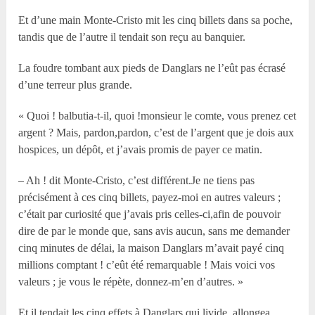
Et d’une main Monte-Cristo mit les cinq billets dans sa poche,
tandis que de l’autre il tendait son reçu au banquier.
La foudre tombant aux pieds de Danglars ne l’eût pas écrasé
d’une terreur plus grande.
« Quoi ! balbutia-t-il, quoi !monsieur le comte, vous prenez cet
argent ? Mais, pardon,pardon, c’est de l’argent que je dois aux
hospices, un dépôt, et j’avais promis de payer ce matin.
– Ah ! dit Monte-Cristo, c’est différent.Je ne tiens pas
précisément à ces cinq billets, payez-moi en autres valeurs ;
c’était par curiosité que j’avais pris celles-ci,afin de pouvoir
dire de par le monde que, sans avis aucun, sans me demander
cinq minutes de délai, la maison Danglars m’avait payé cinq
millions comptant ! c’eût été remarquable ! Mais voici vos
valeurs ; je vous le répète, donnez-m’en d’autres. »
Et il tendait les cinq effets à Danglars qui,livide, allongea