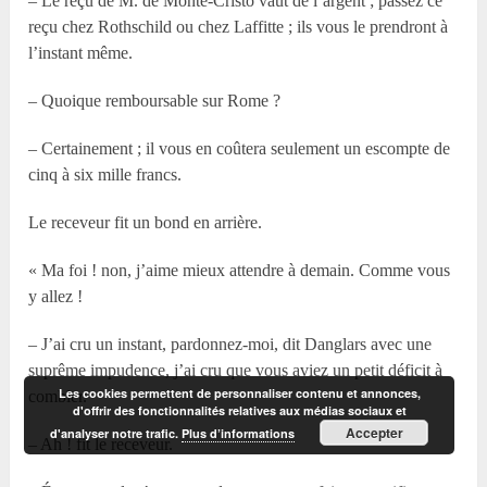
– Le reçu de M. de Monte-Cristo vaut de l’argent ; passez ce
reçu chez Rothschild ou chez Laffitte ; ils vous le prendront à
l’instant même.
– Quoique remboursable sur Rome ?
– Certainement ; il vous en coûtera seulement un escompte de
cinq à six mille francs.
Le receveur fit un bond en arrière.
« Ma foi ! non, j’aime mieux attendre à demain. Comme vous
y allez !
– J’ai cru un instant, pardonnez-moi, dit Danglars avec une
suprême impudence, j’ai cru que vous aviez un petit déficit à
Les cookies permettent de personnaliser contenu et annonces,
combler.
d'offrir des fonctionnalités relatives aux médias sociaux et
Accepter
d'analyser notre trafic.
Plus d’informations
– Ah ! fit le receveur.