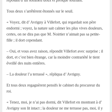
reposant d’un sommeil doux et presque souriant.
Tous deux s’arrêtèrent étonnés sur le seuil.
« Voyez, dit d’ Avrigny à Villefort, qui regardait son père
endormi ; voyez, la nature sait calmer les plus vives douleurs,
certes, on ne dira pas que M. Noirtier n’aimait pas sa petite-
fille ; il dort cependant.
– Oui, et vous avez raison, répondit Villefort avec surprise ; il
dort, et c’est bien étrange, car la moindre contrariété le tient
éveillé des nuits entières.
– La douleur l’a terrassé », répliqua d’ Avrigny.
Et tous deux regagnèrent pensifs le cabinet du procureur du
roi.
« Tenez, moi, je n’ai pas dormi, dit Villefort en montrant à d’
Avrigny son lit intact ; la douleur ne me terrasse pas, moi, il y