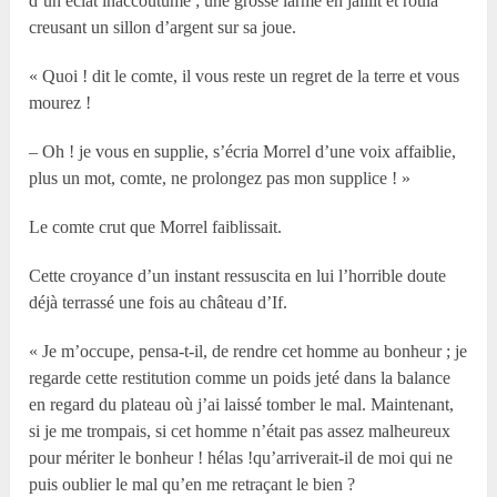
d’un éclat inaccoutumé ; une grosse larme en jaillit et roula
creusant un sillon d’argent sur sa joue.
« Quoi ! dit le comte, il vous reste un regret de la terre et vous
mourez !
– Oh ! je vous en supplie, s’écria Morrel d’une voix affaiblie,
plus un mot, comte, ne prolongez pas mon supplice ! »
Le comte crut que Morrel faiblissait.
Cette croyance d’un instant ressuscita en lui l’horrible doute
déjà terrassé une fois au château d’If.
« Je m’occupe, pensa-t-il, de rendre cet homme au bonheur ; je
regarde cette restitution comme un poids jeté dans la balance
en regard du plateau où j’ai laissé tomber le mal. Maintenant,
si je me trompais, si cet homme n’était pas assez malheureux
pour mériter le bonheur ! hélas !qu’arriverait-il de moi qui ne
puis oublier le mal qu’en me retraçant le bien ?