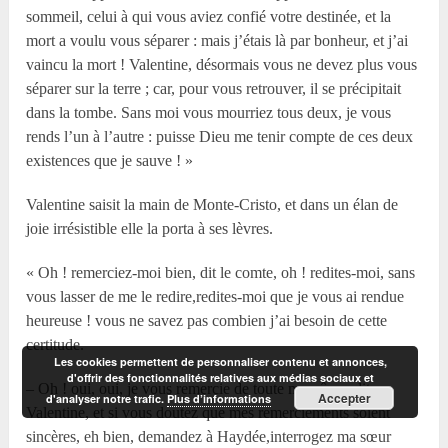
sommeil, celui à qui vous aviez confié votre destinée, et la
mort a voulu vous séparer : mais j’étais là par bonheur, et j’ai
vaincu la mort ! Valentine, désormais vous ne devez plus vous
séparer sur la terre ; car, pour vous retrouver, il se précipitait
dans la tombe. Sans moi vous mourriez tous deux, je vous
rends l’un à l’autre : puisse Dieu me tenir compte de ces deux
existences que je sauve ! »
Valentine saisit la main de Monte-Cristo, et dans un élan de
joie irrésistible elle la porta à ses lèvres.
« Oh ! remerciez-moi bien, dit le comte, oh ! redites-moi, sans
vous lasser de me le redire,redites-moi que je vous ai rendue
heureuse ! vous ne savez pas combien j’ai besoin de cette
certitude.
Les cookies permettent de personnaliser contenu et annonces,
d'offrir des fonctionnalités relatives aux médias sociaux et
– Oh ! oui, oui, je vous remercie de toute mon âme, dit
Accepter
d'analyser notre trafic.
Plus d’informations
Valentine, et si vous doutez que mes remerciements soient
sincères, eh bien, demandez à Haydée,interrogez ma sœur