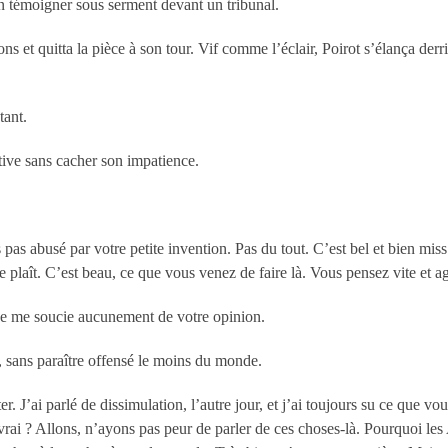
à en témoigner sous serment devant un tribunal.
ons et quitta la pièce à son tour. Vif comme l’éclair, Poirot s’élança derri
tant.
tive sans cacher son impatience.
 pas abusé par votre petite invention. Pas du tout. C’est bel et bien miss
 me plaît. C’est beau, ce que vous venez de faire là. Vous pensez vite et 
ne me soucie aucunement de votre opinion.
ras, sans paraître offensé le moins du monde.
er. J’ai parlé de dissimulation, l’autre jour, et j’ai toujours su ce que 
s vrai ? Allons, n’ayons pas peur de parler de ces choses-là. Pourquoi le