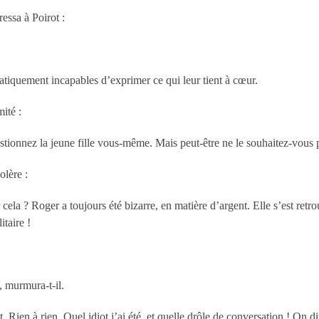
essa à Poirot :
tiquement incapables d’exprimer ce qui leur tient à cœur.
ité :
tionnez la jeune fille vous-même. Mais peut-être ne le souhaitez-vous 
olère :
cela ? Roger a toujours été bizarre, en matière d’argent. Elle s’est retr
itaire !
, murmura-t-il.
 Rien à rien. Quel idiot j’ai été, et quelle drôle de conversation ! On d