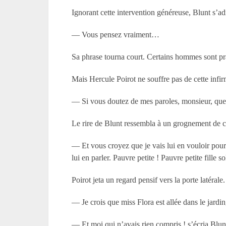
Ignorant cette intervention généreuse, Blunt s’adr
— Vous pensez vraiment…
Sa phrase tourna court. Certains hommes sont pra
Mais Hercule Poirot ne souffre pas de cette infirm
— Si vous doutez de mes paroles, monsieur, ques
Le rire de Blunt ressembla à un grognement de c
— Et vous croyez que je vais lui en vouloir pour 
lui en parler. Pauvre petite ! Pauvre petite fille sol
Poirot jeta un regard pensif vers la porte latérale.
— Je crois que miss Flora est allée dans le jardin
— Et moi qui n’avais rien compris ! s’écria Blunt.