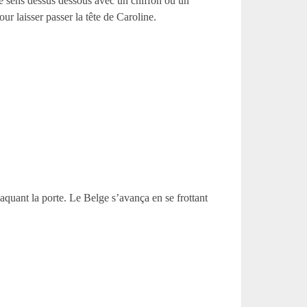
tre sens dessus dessous avec un chiffon ou un
our laisser passer la tête de Caroline.
claquant la porte. Le Belge s’avança en se frottant