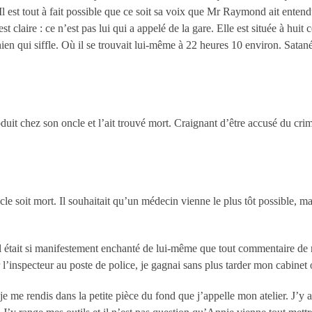
 Il est tout à fait possible que ce soit sa voix que Mr Raymond ait enten
t claire : ce n’est pas lui qui a appelé de la gare. Elle est située à hui
n qui siffle. Où il se trouvait lui-même à 22 heures 10 environ. Satan
it chez son oncle et l’ait trouvé mort. Craignant d’être accusé du crime, 
cle soit mort. Il souhaitait qu’un médecin vienne le plus tôt possible, ma
l était si manifestement enchanté de lui-même que tout commentaire de no
l’inspecteur au poste de police, je gagnai sans plus tarder mon cabinet
je me rendis dans la petite pièce du fond que j’appelle mon atelier. J’