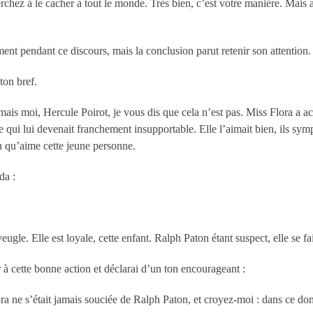
hez à le cacher à tout le monde. Très bien, c’est votre manière. Mais a
t pendant ce discours, mais la conclusion parut retenir son attention.
ton bref.
ais moi, Hercule Poirot, je vous dis que cela n’est pas. Miss Flora a a
e qui lui devenait franchement insupportable. Elle l’aimait bien, ils s
on qu’aime cette jeune personne.
da :
le. Elle est loyale, cette enfant. Ralph Paton étant suspect, elle se fai
 à cette bonne action et déclarai d’un ton encourageant :
a ne s’était jamais souciée de Ralph Paton, et croyez-moi : dans ce dom