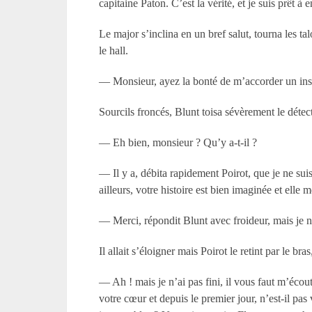
capitaine Paton. C’est la vérité, et je suis prêt 
Le major s’inclina en un bref salut, tourna les tal
le hall.
— Monsieur, ayez la bonté de m’accorder un ins
Sourcils froncés, Blunt toisa sévèrement le détec
— Eh bien, monsieur ? Qu’y a-t-il ?
— Il y a, débita rapidement Poirot, que je ne suis
ailleurs, votre histoire est bien imaginée et elle
— Merci, répondit Blunt avec froideur, mais je 
Il allait s’éloigner mais Poirot le retint par le b
— Ah ! mais je n’ai pas fini, il vous faut m’écout
votre cœur et depuis le premier jour, n’est-il pa