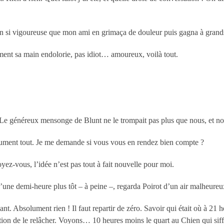
 si vigoureuse que mon ami en grimaça de douleur puis gagna à grands 
nt sa main endolorie, pas idiot… amoureux, voilà tout.
 Le généreux mensonge de Blunt ne le trompait pas plus que nous, et notr
lument tout. Je me demande si vous vous en rendez bien compte ?
ez-vous, l’idée n’est pas tout à fait nouvelle pour moi.
une demi-heure plus tôt – à peine –, regarda Poirot d’un air malheureux e
nt. Absolument rien ! Il faut repartir de zéro. Savoir qui était où à 21 h
stion de le relâcher. Voyons… 10 heures moins le quart au Chien qui si