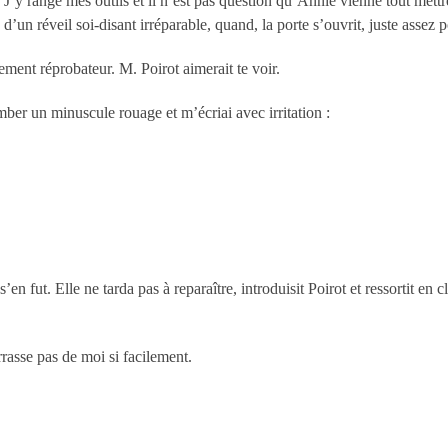
i. J’y range mes outils et il n’est pas question qu’Annie vienne tout met
’un réveil soi-disant irréparable, quand, la porte s’ouvrit, juste assez p
ement réprobateur. M. Poirot aimerait te voir.
tomber un minuscule rouage et m’écriai avec irritation :
en fut. Elle ne tarda pas à reparaître, introduisit Poirot et ressortit en 
sse pas de moi si facilement.