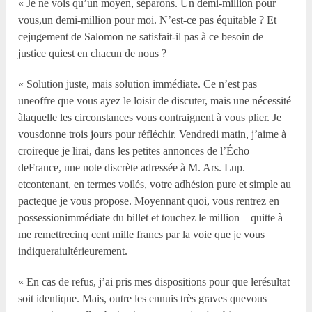
« Je ne vois qu’un moyen, séparons. Un demi-million pour
vous,un demi-million pour moi. N’est-ce pas équitable ? Et
cejugement de Salomon ne satisfait-il pas à ce besoin de
justice quiest en chacun de nous ?
« Solution juste, mais solution immédiate. Ce n’est pas
uneoffre que vous ayez le loisir de discuter, mais une nécessité
àlaquelle les circonstances vous contraignent à vous plier. Je
vousdonne trois jours pour réfléchir. Vendredi matin, j’aime à
croireque je lirai, dans les petites annonces de l’Écho
deFrance, une note discrète adressée à M. Ars. Lup.
etcontenant, en termes voilés, votre adhésion pure et simple au
pacteque je vous propose. Moyennant quoi, vous rentrez en
possessionimmédiate du billet et touchez le million – quitte à
me remettrecinq cent mille francs par la voie que je vous
indiqueraiultérieurement.
« En cas de refus, j’ai pris mes dispositions pour que lerésultat
soit identique. Mais, outre les ennuis très graves quevous