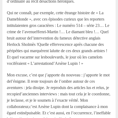
d’ordinaire au récit desactions héroïques.
Qui ne connaît, par exemple, cette étrange histoire de « La
Dameblonde », avec ces épisodes curieux que les reporters
intitulaienten gros caractères : Le numéro 514 – série 23… Le
crime de l’avenueHenri-Martin !… Le diamant bleu !… Quel
bruit autour del’intervention du fameux détective anglais
Herlock Sholmès !Quelle effervescence après chacune des
péripéties qui marquèrent lalutte de ces deux grands artistes !
Et quel vacarme sur lesboulevards, le jour où les camelots
vociféraient « L’arrestationd’Arsène Lupin ! »
Mon excuse, c’est que j’apporte du nouveau : j’apporte le mot
del’énigme. Il reste toujours de l’ombre autour de ces
aventures : jela dissipe. Je reproduis des articles lus et relus, je
recopied’anciennes interviews : mais tout cela je le coordonne,
je leclasse, et je le soumets à l’exacte vérité. Mon
collaborateur,c’est Arsène Lupin dont la complaisance à mon
égard estinépuisable. Et c’est aussi, en l’occurrence, l’ineffable