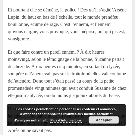
Et pourtant elle se démène, la police ! Dès qu’il s’agitd’Arsène
Lupin, du haut en bas de l’échelle, tout le monde prendfeu,
bouillonne, écume de rage. C’est l’ennemi, et l’ennemi
quivous nargue, vous provoque, vous méprise, ou, qui pis est,
vousignore.
Et que faire contre un pareil ennemi ? À dix heures
moinsvingt, selon le témoignage de la bonne, Suzanne partait
de chezelle. À dix heures cinq minutes, en sortant du lycée,
son père nel’apercevait pas sur le trottoir où elle avait coutume
del’attendre. Donc tout s’était passé au cours de la petite
promenadede vingt minutes qui avait conduit Suzanne de chez
elle jusqu’aulycée, ou du moins jusqu’aux abords du lycée.
Deux voisins affirmèrent l’avoir croisée à trois cents pas de
Les cookies permettent de personnaliser contenu et annonces,
d'offrir des fonctionnalités relatives aux médias sociaux et
lamaison. Une dame avait vu marcher le long de l’avenue une
Accepter
d'analyser notre trafic.
Plus d’informations
jeunefille dont le signalement correspondait au sien. Et après ?
Après on ne savait pas.