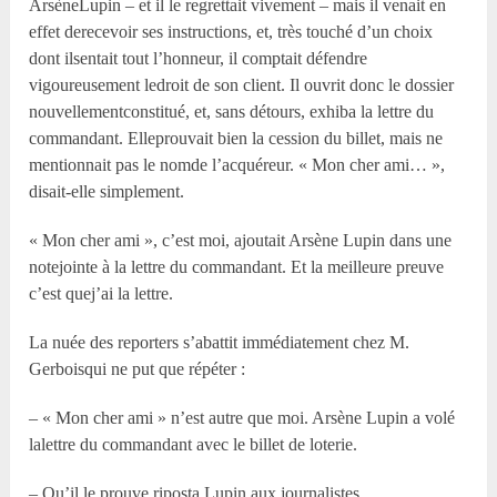
ArsèneLupin – et il le regrettait vivement – mais il venait en
effet derecevoir ses instructions, et, très touché d’un choix
dont ilsentait tout l’honneur, il comptait défendre
vigoureusement ledroit de son client. Il ouvrit donc le dossier
nouvellementconstitué, et, sans détours, exhiba la lettre du
commandant. Elleprouvait bien la cession du billet, mais ne
mentionnait pas le nomde l’acquéreur. « Mon cher ami… »,
disait-elle simplement.
« Mon cher ami », c’est moi, ajoutait Arsène Lupin dans une
notejointe à la lettre du commandant. Et la meilleure preuve
c’est quej’ai la lettre.
La nuée des reporters s’abattit immédiatement chez M.
Gerboisqui ne put que répéter :
– « Mon cher ami » n’est autre que moi. Arsène Lupin a volé
lalettre du commandant avec le billet de loterie.
– Qu’il le prouve riposta Lupin aux journalistes.