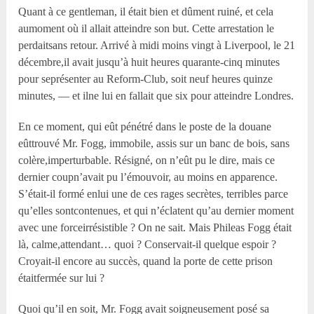
Quant à ce gentleman, il était bien et dûment ruiné, et cela
aumoment où il allait atteindre son but. Cette arrestation le
perdaitsans retour. Arrivé à midi moins vingt à Liverpool, le 21
décembre,il avait jusqu’à huit heures quarante-cinq minutes
pour seprésenter au Reform-Club, soit neuf heures quinze
minutes, — et ilne lui en fallait que six pour atteindre Londres.
En ce moment, qui eût pénétré dans le poste de la douane
eûttrouvé Mr. Fogg, immobile, assis sur un banc de bois, sans
colère,imperturbable. Résigné, on n’eût pu le dire, mais ce
dernier coupn’avait pu l’émouvoir, au moins en apparence.
S’était-il formé enlui une de ces rages secrètes, terribles parce
qu’elles sontcontenues, et qui n’éclatent qu’au dernier moment
avec une forceirrésistible ? On ne sait. Mais Phileas Fogg était
là, calme,attendant… quoi ? Conservait-il quelque espoir ?
Croyait-il encore au succès, quand la porte de cette prison
étaitfermée sur lui ?
Quoi qu’il en soit, Mr. Fogg avait soigneusement posé sa