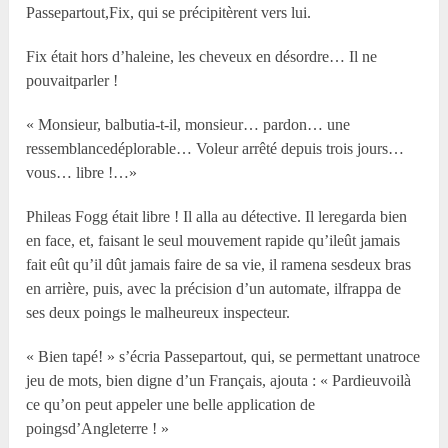
Passepartout,Fix, qui se précipitèrent vers lui.
Fix était hors d’haleine, les cheveux en désordre… Il ne
pouvaitparler !
« Monsieur, balbutia-t-il, monsieur… pardon… une
ressemblancedéplorable… Voleur arrêté depuis trois jours…
vous… libre !…»
Phileas Fogg était libre ! Il alla au détective. Il leregarda bien
en face, et, faisant le seul mouvement rapide qu’ileût jamais
fait eût qu’il dût jamais faire de sa vie, il ramena sesdeux bras
en arrière, puis, avec la précision d’un automate, ilfrappa de
ses deux poings le malheureux inspecteur.
« Bien tapé! » s’écria Passepartout, qui, se permettant unatroce
jeu de mots, bien digne d’un Français, ajouta : « Pardieuvoilà
ce qu’on peut appeler une belle application de
poingsd’Angleterre ! »