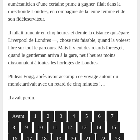
aumécanicien d’une certaine prime à gagner, filait dans la
directionde Londres, en compagnie de la jeune femme et de
son fidèleserviteur.
Il fallait franchir en cinq heures et demie la distance quisépare
Liverpool de Londres —, chose très faisable, quand la voieest
libre sur tout le parcours. Mais il y eut des retards forcés,et,
quand le gentleman arriva à la gare, neuf heures moins
dixsonnaient à toutes les horloges de Londres.
Phileas Fogg, après avoir accompli ce voyage autour du
monde,arrivait avec un retard de cinq minutes !…
Il avait perdu.
Avant
1
2
3
4
5
6
7
8
9
10
11
12
13
14
15
16
17
18
19
20
21
22
23