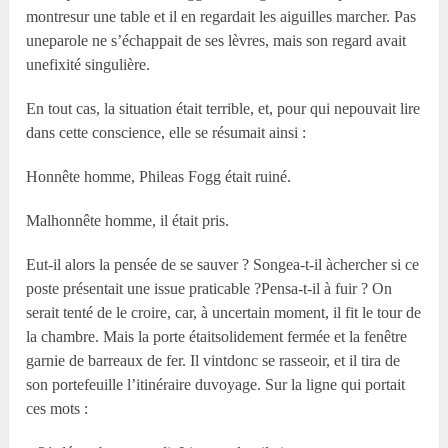
montresur une table et il en regardait les aiguilles marcher. Pas
uneparole ne s’échappait de ses lèvres, mais son regard avait
unefixité singulière.
En tout cas, la situation était terrible, et, pour qui nepouvait lire
dans cette conscience, elle se résumait ainsi :
Honnête homme, Phileas Fogg était ruiné.
Malhonnête homme, il était pris.
Eut-il alors la pensée de se sauver ? Songea-t-il àchercher si ce
poste présentait une issue praticable ?Pensa-t-il à fuir ? On
serait tenté de le croire, car, à uncertain moment, il fit le tour de
la chambre. Mais la porte étaitsolidement fermée et la fenêtre
garnie de barreaux de fer. Il vintdonc se rasseoir, et il tira de
son portefeuille l’itinéraire duvoyage. Sur la ligne qui portait
ces mots :