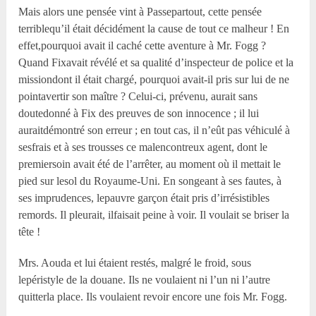
Mais alors une pensée vint à Passepartout, cette pensée
terriblequ’il était décidément la cause de tout ce malheur ! En
effet,pourquoi avait il caché cette aventure à Mr. Fogg ?
Quand Fixavait révélé et sa qualité d’inspecteur de police et la
missiondont il était chargé, pourquoi avait-il pris sur lui de ne
pointavertir son maître ? Celui-ci, prévenu, aurait sans
doutedonné à Fix des preuves de son innocence ; il lui
auraitdémontré son erreur ; en tout cas, il n’eût pas véhiculé à
sesfrais et à ses trousses ce malencontreux agent, dont le
premiersoin avait été de l’arrêter, au moment où il mettait le
pied sur lesol du Royaume-Uni. En songeant à ses fautes, à
ses imprudences, lepauvre garçon était pris d’irrésistibles
remords. Il pleurait, ilfaisait peine à voir. Il voulait se briser la
tête !
Mrs. Aouda et lui étaient restés, malgré le froid, sous
lepéristyle de la douane. Ils ne voulaient ni l’un ni l’autre
quitterla place. Ils voulaient revoir encore une fois Mr. Fogg.