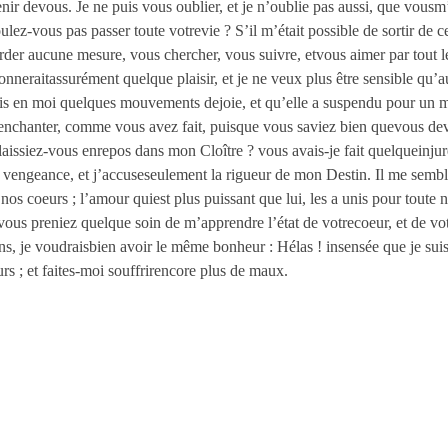
nir devous. Je ne puis vous oublier, et je n’oublie pas aussi, que vousm
ez-vous pas passer toute votrevie ? S’il m’était possible de sortir de c
garder aucune mesure, vous chercher, vous suivre, etvous aimer par tout l
onneraitassurément quelque plaisir, et je ne veux plus être sensible qu
is en moi quelques mouvements dejoie, et qu’elle a suspendu pour un mo
’enchanter, comme vous avez fait, puisque vous saviez bien quevous d
aissiez-vous enrepos dans mon Cloître ? vous avais-je fait quelqueinju
a vengeance, et j’accuseseulement la rigueur de mon Destin. Il me semble
nos coeurs ; l’amour quiest plus puissant que lui, les a unis pour toute n
ous preniez quelque soin de m’apprendre l’état de votrecoeur, et de votr
ins, je voudraisbien avoir le même bonheur : Hélas ! insensée que je suis
rs ; et faites-moi souffrirencore plus de maux.