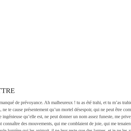
TTRE
manqué de prévoyance. Ah malheureux ! tu as été trahi, et tu m’as trah
sirs, ne te cause présentement qu’un mortel désespoir, qui ne peut être co
te ingénieuse qu’elle est, ne peut donner un nom assez funeste, me priv
nt connaître des mouvements, qui me comblaient de joie, qui me tenaient
seule lumière qui les animait, il ne leur reste que des larmes, et je ne le