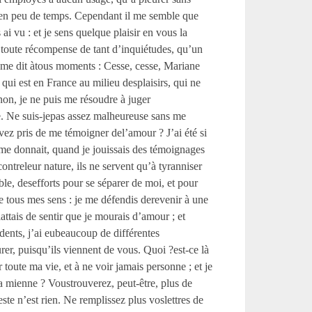
ir en peu de temps. Cependant il me semble que
ai vu : et je sens quelque plaisir en vous la
ur toute récompense de tant d’inquiétudes, qu’un
i me dit àtous moments : Cesse, cesse, Mariane
qui est en France au milieu desplaisirs, qui ne
non, je ne puis me résoudre à juger
ée. Ne suis-jepas assez malheureuse sans me
vez pris de me témoigner del’amour ? J’ai été si
 me donnait, quand je jouissais des témoignages
ontreleur nature, ils ne servent qu’à tyranniser
mble, desefforts pour se séparer de moi, et pour
de tous mes sens : je me défendis derevenir à une
attais de sentir que je mourais d’amour ; et
idents, j’ai eubeaucoup de différentes
rer, puisqu’ils viennent de vous. Quoi ?est-ce là
oute ma vie, et à ne voir jamais personne ; et je
a mienne ? Voustrouverez, peut-être, plus de
este n’est rien. Ne remplissez plus voslettres de