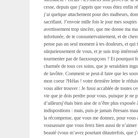
cesse, depuis que j’appris que vous étiez enfin 
j’ai quelque attachement pour des malheurs, dont v
sacrifiant. J’envoie mille fois le jour mes soupir
avertissement trop sincère, que me donne ma mauv
infortunée, de te consumervainement, et de cherch
pense pas un seul moment à tes douleurs, et qui t
siinjurieusement de vous, et je suis trop intére
tourmenter par de fauxsoupçons ? Et pourquoi fer
charmée de tous ces soins, que je seraisbien in
de lavôtre. Comment se peut-il faire que les souve
mon coeur ?Hélas ! votre dernière lettre le réduis
vous aller trouver : Je fussi accablée de toutes 
vie que je dois perdre pour vous, puisque je ne pu
d’ailleursj’étais bien aise de n’être plus exposé
indispositions : mais, puis-je jamais êtresans ma
la récompense, que vous me donnez, pour vous avo
vousassure que vous ferez bien aussi de n’aimer
beauté (vous m’avez pourtant ditautrefois, que j’é