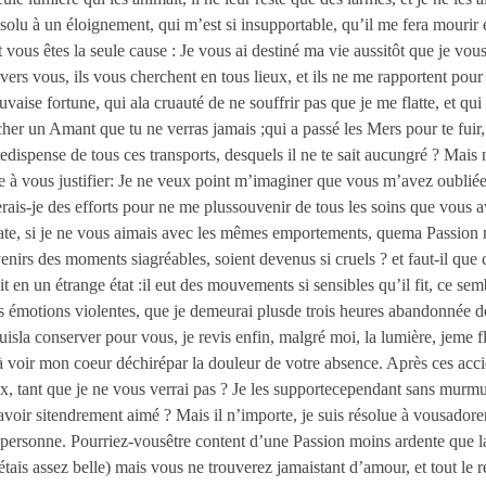
résolu à un éloignement, qui m’est si insupportable, qu’il me fera mour
ous êtes la seule cause : Je vous ai destiné ma vie aussitôt que je vous 
s vers vous, ils vous cherchent en tous lieux, et ils ne me rapportent po
aise fortune, qui ala cruauté de ne souffrir pas que je me flatte, et qu
er un Amant que tu ne verras jamais ;qui a passé les Mers pour te fuir, 
edispense de tous ces transports, desquels il ne te sait aucungré ? Mais 
ssée à vous justifier: Je ne veux point m’imaginer que vous m’avez oubli
ais-je des efforts pour ne me plussouvenir de tous les soins que vous a
grate, si je ne vous aimais avec les mêmes emportements, quema Passion
nirs des moments siagréables, soient devenus si cruels ? et faut-il que c
it en un étrange état :il eut des mouvements si sensibles qu’il fit, ce se
ces émotions violentes, que je demeurai plusde trois heures abandonnée 
isla conserver pour vous, je revis enfin, malgré moi, la lumière, jeme fl
e à voir mon coeur déchirépar la douleur de votre absence. Après ces acc
ux, tant que je ne vous verrai pas ? Je les supportecependant sans murmu
ir sitendrement aimé ? Mais il n’importe, je suis résolue à vousadorer t
 personne. Pourriez-vousêtre content d’une Passion moins ardente que l
tais assez belle) mais vous ne trouverez jamaistant d’amour, et tout le r