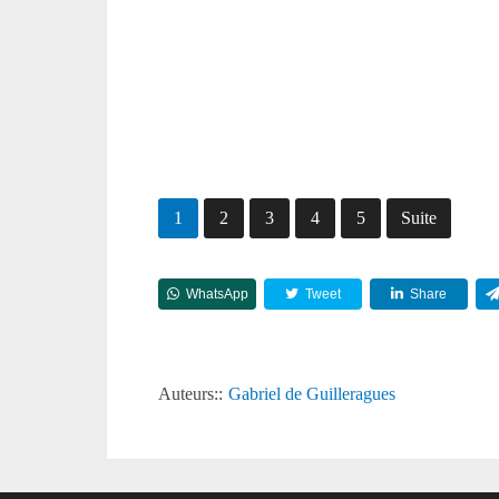
1
2
3
4
5
Suite
WhatsApp
Tweet
Share
Auteurs::
Gabriel de Guilleragues