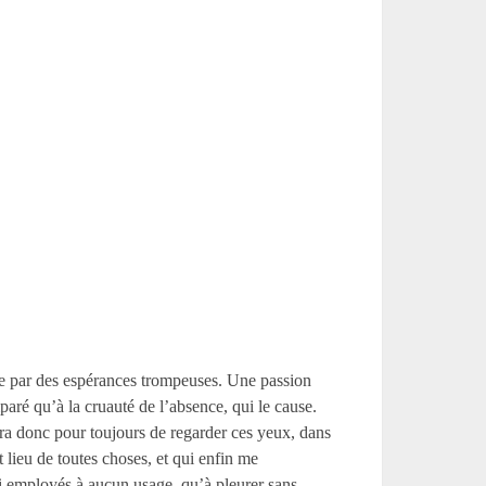
ie par des espérances trompeuses. Une passion
mparé qu’à la cruauté de l’absence, qui le cause.
era donc pour toujours de regarder ces yeux, dans
 lieu de toutes choses, et qui enfin me
s ai employés à aucun usage, qu’à pleurer sans