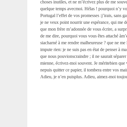
choses inutiles, et ne m’écrivez plus de me souve
quelque temps avecmoi. Hélas ! pourquoi n’y voul
Portugal l’effet de vos promesses :j’irais, sans 
je ne veux point nourrir une espérance, qui me d
que mon frère m’adonnée de vous écrire, a surpr
de me dire, pourquoi vous vous êtes attaché àm
siacharné à me rendre malheureuse ? que ne me l
impute rien: je ne suis pas en état de penser à m
que nous pouvionscraindre ; il ne saurait séparer 
mienne, écrivez-moi souvent. Je méritebien que v
nepuis quitter ce papier, il tombera entre vos ma
Adieu, je n’en puisplus. Adieu, aimez-moi toujou