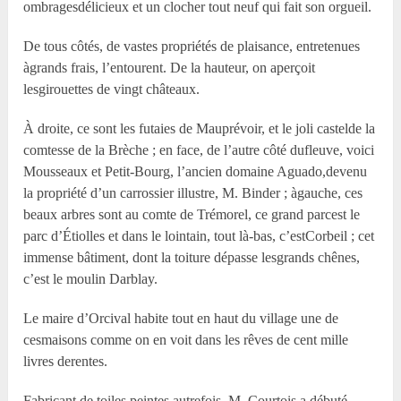
ombragesdélicieux et un clocher tout neuf qui fait son orgueil.
De tous côtés, de vastes propriétés de plaisance, entretenues
àgrands frais, l’entourent. De la hauteur, on aperçoit
lesgirouettes de vingt châteaux.
À droite, ce sont les futaies de Mauprévoir, et le joli castelde la
comtesse de la Brèche ; en face, de l’autre côté dufleuve, voici
Mousseaux et Petit-Bourg, l’ancien domaine Aguado,devenu
la propriété d’un carrossier illustre, M. Binder ; àgauche, ces
beaux arbres sont au comte de Trémorel, ce grand parcest le
parc d’Étiolles et dans le lointain, tout là-bas, c’estCorbeil ; cet
immense bâtiment, dont la toiture dépasse lesgrands chênes,
c’est le moulin Darblay.
Le maire d’Orcival habite tout en haut du village une de
cesmaisons comme on en voit dans les rêves de cent mille
livres derentes.
Fabricant de toiles peintes autrefois, M. Courtois a débuté