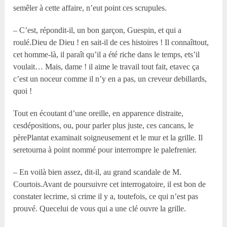
semêler à cette affaire, n’eut point ces scrupules.
– C’est, répondit-il, un bon garçon, Guespin, et qui a
roulé.Dieu de Dieu ! en sait-il de ces histoires ! Il connaîttout,
cet homme-là, il paraît qu’il a été riche dans le temps, ets’il
voulait… Mais, dame ! il aime le travail tout fait, etavec ça
c’est un noceur comme il n’y en a pas, un creveur debillards,
quoi !
Tout en écoutant d’une oreille, en apparence distraite,
cesdépositions, ou, pour parler plus juste, ces cancans, le
pèrePlantat examinait soigneusement et le mur et la grille. Il
seretourna à point nommé pour interrompre le palefrenier.
– En voilà bien assez, dit-il, au grand scandale de M.
Courtois.Avant de poursuivre cet interrogatoire, il est bon de
constater lecrime, si crime il y a, toutefois, ce qui n’est pas
prouvé. Quecelui de vous qui a une clé ouvre la grille.