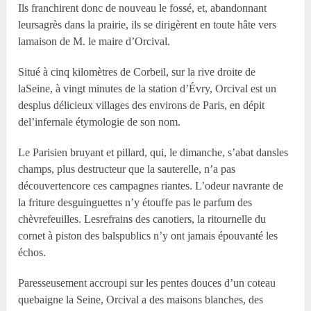
Ils franchirent donc de nouveau le fossé, et, abandonnant
leursagrès dans la prairie, ils se dirigèrent en toute hâte vers
lamaison de M. le maire d’Orcival.
Situé à cinq kilomètres de Corbeil, sur la rive droite de
laSeine, à vingt minutes de la station d’Évry, Orcival est un
desplus délicieux villages des environs de Paris, en dépit
del’infernale étymologie de son nom.
Le Parisien bruyant et pillard, qui, le dimanche, s’abat dansles
champs, plus destructeur que la sauterelle, n’a pas
découvertencore ces campagnes riantes. L’odeur navrante de
la friture desguinguettes n’y étouffe pas le parfum des
chèvrefeuilles. Lesrefrains des canotiers, la ritournelle du
cornet à piston des balspublics n’y ont jamais épouvanté les
échos.
Paresseusement accroupi sur les pentes douces d’un coteau
quebaigne la Seine, Orcival a des maisons blanches, des