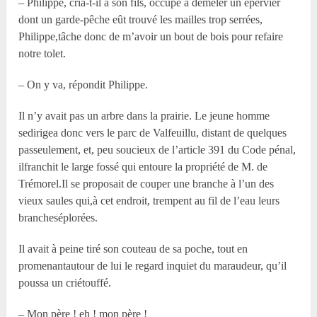
– Philippe, cria-t-il à son fils, occupé à démêler un épervier
dont un garde-pêche eût trouvé les mailles trop serrées,
Philippe,tâche donc de m’avoir un bout de bois pour refaire
notre tolet.
– On y va, répondit Philippe.
Il n’y avait pas un arbre dans la prairie. Le jeune homme
sedirigea donc vers le parc de Valfeuillu, distant de quelques
passeulement, et, peu soucieux de l’article 391 du Code pénal,
ilfranchit le large fossé qui entoure la propriété de M. de
Trémorel.Il se proposait de couper une branche à l’un des
vieux saules qui,à cet endroit, trempent au fil de l’eau leurs
brancheséplorées.
Il avait à peine tiré son couteau de sa poche, tout en
promenantautour de lui le regard inquiet du maraudeur, qu’il
poussa un criétouffé.
– Mon père ! eh ! mon père !