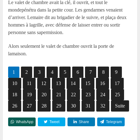
Le valet de chambre avait la clé, il ouvrit, et tout le
mondepénétra dans la petite cour. Les gendarmes venaient
d’arriver. Lemaire dit au brigadier de le suivre, et plaça deux
hommes à lagrille, avec défense de laisser entrer ou sortir
personne sans sapermission.
Alors seulement le valet de chambre ouvrit la porte de
lamaison.
1
2
3
4
5
6
7
8
9
10
11
12
13
14
15
16
17
18
19
20
21
22
23
24
25
26
27
28
29
30
31
32
Suite
WhatsApp
Tweet
Share
Telegram
Reddit