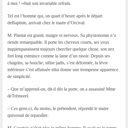
à moi ! »était son invariable refrain.
Tel est l’homme qui, un quart d’heure après le départ
deBaptiste, arrivait chez le maire d’Orcival.
M. Plantat est grand, maigre et nerveux. Sa physionomie n’a
riende remarquable. Il porte les cheveux courts, ses yeux
inquietsparaissent toujours chercher quelque chose, son nez
fort long estmince comme la lame d’un rasoir. Depuis ses
chagrins, sa bouche, sifine jadis, s’est déformée, la lèvre
inférieure s’est affaissée etlui donne une trompeuse apparence
de simplicité.
– Que m’apprend-on, dit-il dès la porte, on a assassiné Mme
deTrémorel.
– Ces gens-ci, du moins, le prétendent, répondit le maire
quivenait de reparaître.
M. Courtois n’était plus le même homme. Il avait eu le temps