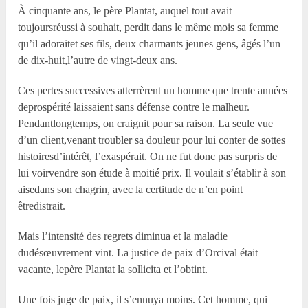
À cinquante ans, le père Plantat, auquel tout avait
toujoursréussi à souhait, perdit dans le même mois sa femme
qu’il adoraitet ses fils, deux charmants jeunes gens, âgés l’un
de dix-huit,l’autre de vingt-deux ans.
Ces pertes successives atterrèrent un homme que trente années
deprospérité laissaient sans défense contre le malheur.
Pendantlongtemps, on craignit pour sa raison. La seule vue
d’un client,venant troubler sa douleur pour lui conter de sottes
histoiresd’intérêt, l’exaspérait. On ne fut donc pas surpris de
lui voirvendre son étude à moitié prix. Il voulait s’établir à son
aisedans son chagrin, avec la certitude de n’en point
êtredistrait.
Mais l’intensité des regrets diminua et la maladie
dudésœuvrement vint. La justice de paix d’Orcival était
vacante, lepère Plantat la sollicita et l’obtint.
Une fois juge de paix, il s’ennuya moins. Cet homme, qui