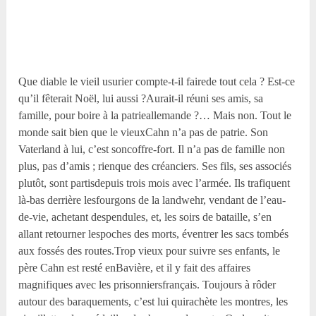
Que diable le vieil usurier compte-t-il fairede tout cela ? Est-ce
qu’il fêterait Noël, lui aussi ?Aurait-il réuni ses amis, sa
famille, pour boire à la patrieallemande ?… Mais non. Tout le
monde sait bien que le vieuxCahn n’a pas de patrie. Son
Vaterland à lui, c’est soncoffre-fort. Il n’a pas de famille non
plus, pas d’amis ; rienque des créanciers. Ses fils, ses associés
plutôt, sont partisdepuis trois mois avec l’armée. Ils trafiquent
là-bas derrière lesfourgons de la landwehr, vendant de l’eau-
de-vie, achetant despendules, et, les soirs de bataille, s’en
allant retourner lespoches des morts, éventrer les sacs tombés
aux fossés des routes.Trop vieux pour suivre ses enfants, le
père Cahn est resté enBavière, et il y fait des affaires
magnifiques avec les prisonniersfrançais. Toujours à rôder
autour des baraquements, c’est lui quirachète les montres, les