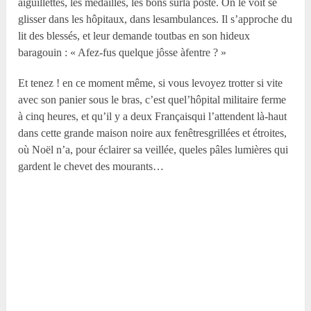
aiguillettes, les médailles, les bons surla poste. On le voit se
glisser dans les hôpitaux, dans lesambulances. Il s’approche du
lit des blessés, et leur demande toutbas en son hideux
baragouin : « Afez-fus quelque jôsse àfentre ? »
Et tenez ! en ce moment même, si vous levoyez trotter si vite
avec son panier sous le bras, c’est quel’hôpital militaire ferme
à cinq heures, et qu’il y a deux Françaisqui l’attendent là-haut
dans cette grande maison noire aux fenêtresgrillées et étroites,
où Noël n’a, pour éclairer sa veillée, queles pâles lumières qui
gardent le chevet des mourants…