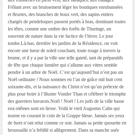
Frôlant avec un bruissement léger les boutiques enrubannées
et fleuries, des branches de houx vert, des sapins entiers
chargés de pendeloques passent portés à bras, dominant toutes
les têtes, comme une ombre des forêts de Thuringe, un
souvenir de nature dans la vie factice de l’hiver. Le jour
tombe.Là-bas, derrière les jardins de la Résidence, on voit
encore une lueur de soleil couchant, toute rouge à travers la
brume, et il y a par la ville une telle gaieté, tant de préparatifs
de fête que chaque lumière qui s’allume aux vitres semble
pendre à un arbre de Noël. C’est qu’aujourd’hui n’est pas un
Noël ordinaire ! Nous sommes en l’an de grâce mil huit cent
soixante-dix, et la naissance du Christ n’est qu’un prétexte de
plus pour boire à l’illustre Vonder Than et célébrer le triomphe
des guerriers bavarois.Noël ! Noël ! Les juifs de la ville basse
eux-mêmes sont en liesse. Voilà le vieil Augustus Cahn qui
tourne en courant le coin de la Grappe bleue. Jamais ses yeux
de furet n’ont relui comme ce soir. Jamais sa petite quouette en
broussaille n’a frétillé si allègrement. Dans sa manche usée