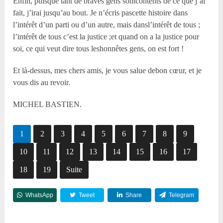
Enfin, puisque tant de braves gens sontcontents de ce que j’ai
fait, j’irai jusqu’au bout. Je n’écris pascette histoire dans
l’intérêt d’un parti ou d’un autre, mais dansl’intérêt de tous ;
l’intérêt de tous c’est la justice ;et quand on a la justice pour
soi, ce qui veut dire tous leshonnêtes gens, on est fort !
Et là-dessus, mes chers amis, je vous salue debon cœur, et je
vous dis au revoir.
MICHEL BASTIEN.
1
2
3
4
5
6
7
8
9
10
11
12
13
14
15
16
17
18
19
Suite
WhatsApp
Tweet
Share
Telegram
Reddit