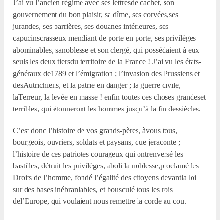
J’ai vu l’ancien régime avec ses lettresde cachet, son
gouvernement du bon plaisir, sa dîme, ses corvées,ses
jurandes, ses barrières, ses douanes intérieures, ses
capucinscrasseux mendiant de porte en porte, ses privilèges
abominables, sanoblesse et son clergé, qui possédaient à eux
seuls les deux tiersdu territoire de la France ! J’ai vu les états-
généraux de1789 et l’émigration ; l’invasion des Prussiens et
desAutrichiens, et la patrie en danger ; la guerre civile,
laTerreur, la levée en masse ! enfin toutes ces choses grandeset
terribles, qui étonneront les hommes jusqu’à la fin dessiècles.
C’est donc l’histoire de vos grands-pères, àvous tous,
bourgeois, ouvriers, soldats et paysans, que jeraconte ;
l’histoire de ces patriotes courageux qui ontrenversé les
bastilles, détruit les privilèges, aboli la noblesse,proclamé les
Droits de l’homme, fondé l’égalité des citoyens devantla loi
sur des bases inébranlables, et bousculé tous les rois
del’Europe, qui voulaient nous remettre la corde au cou.