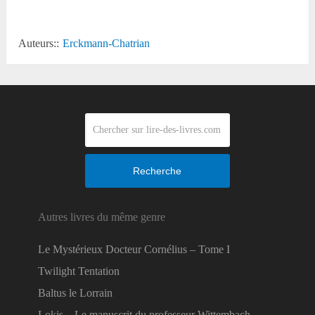
Auteurs::
Erckmann-Chatrian
Recherche
Autres livres du même genre
Le Mystérieux Docteur Cornélius – Tome I
Twilight Tentation
Baltus le Lorrain
Lokis – Le manuscrit du professeur Wittembach