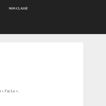
NON CLASSÉ
 « J’ai Lu ».