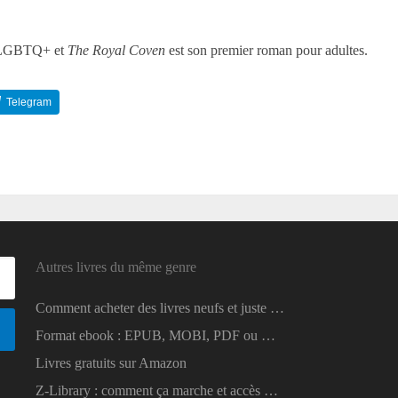
e LGBTQ+ et
The Royal Coven
est son premier roman pour adultes.
Telegram
Reddit
Autres livres du même genre
Comment acheter des livres neufs et juste …
Format ebook : EPUB, MOBI, PDF ou …
Livres gratuits sur Amazon
Z-Library : comment ça marche et accès …