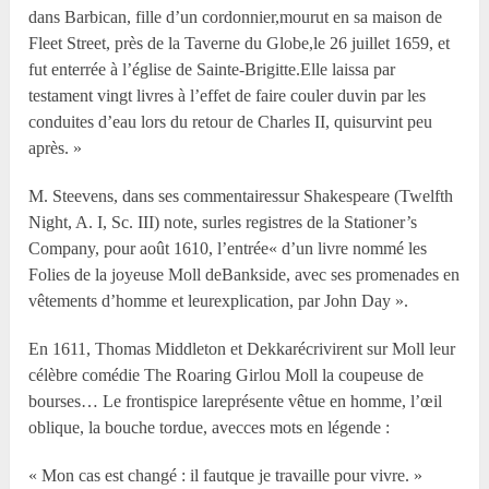
dans Barbican, fille d’un cordonnier,mourut en sa maison de
Fleet Street, près de la Taverne du Globe,le 26 juillet 1659, et
fut enterrée à l’église de Sainte-Brigitte.Elle laissa par
testament vingt livres à l’effet de faire couler duvin par les
conduites d’eau lors du retour de Charles II, quisurvint peu
après. »
M. Steevens, dans ses commentairessur Shakespeare (Twelfth
Night, A. I, Sc. III) note, surles registres de la Stationer’s
Company, pour août 1610, l’entrée« d’un livre nommé les
Folies de la joyeuse Moll deBankside, avec ses promenades en
vêtements d’homme et leurexplication, par John Day ».
En 1611, Thomas Middleton et Dekkarécrivirent sur Moll leur
célèbre comédie The Roaring Girlou Moll la coupeuse de
bourses… Le frontispice lareprésente vêtue en homme, l’œil
oblique, la bouche tordue, avecces mots en légende :
« Mon cas est changé : il fautque je travaille pour vivre. »