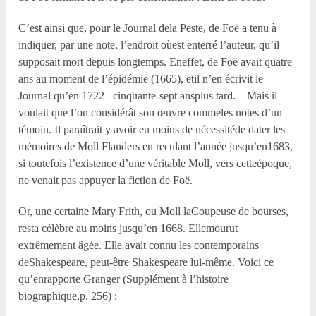
C’est ainsi que, pour le Journal dela Peste, de Foë a tenu à
indiquer, par une note, l’endroit oùest enterré l’auteur, qu’il
supposait mort depuis longtemps. Eneffet, de Foë avait quatre
ans au moment de l’épidémie (1665), etil n’en écrivit le
Journal qu’en 1722– cinquante-sept ansplus tard. – Mais il
voulait que l’on considérât son œuvre commeles notes d’un
témoin. Il paraîtrait y avoir eu moins de nécessitéde dater les
mémoires de Moll Flanders en reculant l’année jusqu’en1683,
si toutefois l’existence d’une véritable Moll, vers cetteépoque,
ne venait pas appuyer la fiction de Foë.
Or, une certaine Mary Frith, ou Moll laCoupeuse de bourses,
resta célèbre au moins jusqu’en 1668. Ellemourut
extrêmement âgée. Elle avait connu les contemporains
deShakespeare, peut-être Shakespeare lui-même. Voici ce
qu’enrapporte Granger (Supplément à l’histoire
biographique,p. 256) :