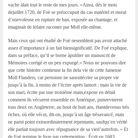
vache àlait tout le reste de mes jours. »Ainsi, dès le mois
dejuillet 1720, de Foë se préoccupait du cas matériel et moral
d’unevoleuse en rupture de ban, exposée au chantage, et
imaginait de lefaire raconter par Moll elle-même.
Mais ceux qui ont étudié de Foë nesemblent pas avoir attaché
assez d’importance à un fait biensignificatif. De Foë explique,
dans sa préface, qu’il se borne àpublier un manuscrit de
Mémoires corrigé et un peu expurgé.« Nous ne pouvons dire
que cette histoire contienne la fin dela vie de cette fameuse
Moll Flanders, car personne ne sauraitécrire sa propre vie
jusqu’à la fin, à moins de l’écrire après lamort ; mais la vie de
son mari, écrite par une troisième main,expose en détail
comment ils vécurent ensemble en Amérique, puisrevinrent
tous deux en Angleterre, au bout de huit ans, étantdevenus très
riches, où elle vécut, dit-on, jusqu’à un âge trèsavancé, mais
ne parut point extraordinairement repentante, saufqu’en vérité
elle parlait toujours avec répugnance de sa vied’autrefois. » Et
de Foë termine le livre par cettemention : Écrit en 1683.