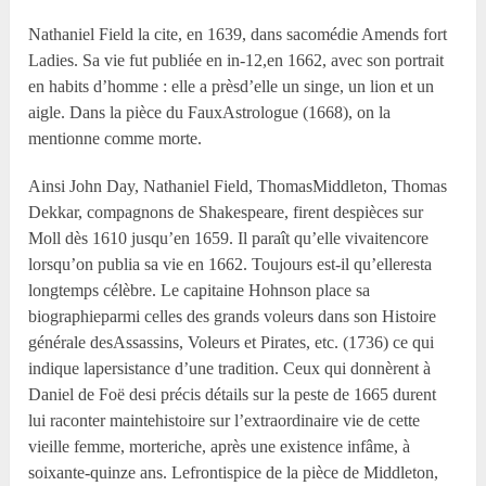
Nathaniel Field la cite, en 1639, dans sacomédie Amends fort
Ladies. Sa vie fut publiée en in-12,en 1662, avec son portrait
en habits d’homme : elle a prèsd’elle un singe, un lion et un
aigle. Dans la pièce du FauxAstrologue (1668), on la
mentionne comme morte.
Ainsi John Day, Nathaniel Field, ThomasMiddleton, Thomas
Dekkar, compagnons de Shakespeare, firent despièces sur
Moll dès 1610 jusqu’en 1659. Il paraît qu’elle vivaitencore
lorsqu’on publia sa vie en 1662. Toujours est-il qu’elleresta
longtemps célèbre. Le capitaine Hohnson place sa
biographieparmi celles des grands voleurs dans son Histoire
générale desAssassins, Voleurs et Pirates, etc. (1736) ce qui
indique lapersistance d’une tradition. Ceux qui donnèrent à
Daniel de Foë desi précis détails sur la peste de 1665 durent
lui raconter maintehistoire sur l’extraordinaire vie de cette
vieille femme, morteriche, après une existence infâme, à
soixante-quinze ans. Lefrontispice de la pièce de Middleton,