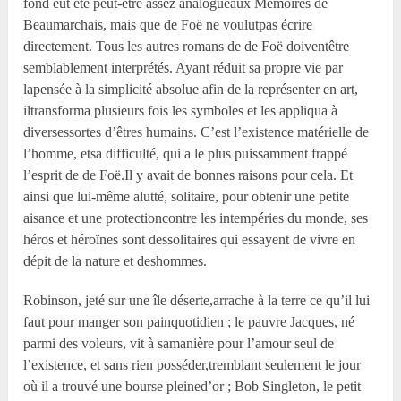
fond eût été peut-être assez analogueaux Mémoires de
Beaumarchais, mais que de Foë ne voulutpas écrire
directement. Tous les autres romans de de Foë doiventêtre
semblablement interprétés. Ayant réduit sa propre vie par
lapensée à la simplicité absolue afin de la représenter en art,
iltransforma plusieurs fois les symboles et les appliqua à
diversessortes d’êtres humains. C’est l’existence matérielle de
l’homme, etsa difficulté, qui a le plus puissamment frappé
l’esprit de de Foë.Il y avait de bonnes raisons pour cela. Et
ainsi que lui-même alutté, solitaire, pour obtenir une petite
aisance et une protectioncontre les intempéries du monde, ses
héros et héroïnes sont dessolitaires qui essayent de vivre en
dépit de la nature et deshommes.
Robinson, jeté sur une île déserte,arrache à la terre ce qu’il lui
faut pour manger son painquotidien ; le pauvre Jacques, né
parmi des voleurs, vit à samanière pour l’amour seul de
l’existence, et sans rien posséder,tremblant seulement le jour
où il a trouvé une bourse pleined’or ; Bob Singleton, le petit