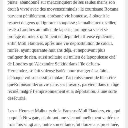
pirate, abandonné sur mer,conquiert de ses seules mains son
droit à vivre avec des moyenscriminels ; la courtisane Roxana
parvient péniblement, aprèsune vie honteuse, à obtenir le
respect de gens qui ignorent sonpassé ; le malheureux sellier,
resté à Londres au milieu de lapeste, arrange sa vie et se
protège du mieux qu’il peut en dépit del’affreuse épidémie ;
enfin Moll Flanders, après une vie deprostitution de calcul,
ruinée, ayant quarante-huit ans déjà, et nepouvant plus
trafiquer de rien, aussi solitaire au milieu de lapopuleuse cité
de Londres qu’Alexandre Selkirk dans l’île deJuan-
Hernandez, se fait voleuse isolée pour manger à sa faim,
etchaque vol successif semblant l’accroissement de bien-être
queRobinson découvre dans ses travaux, parvient dans un âge
reculé,malgré l’emprisonnement et la déportation, à une sorte
desécurité.
Les « Heurs et Malheurs de la FameuseMoll Flanders, etc., qui
naquit à Newgate, et, durant une viecontinuellement variée de
trois fois vingt ans, outre son enfance,fut douze ans prostituée,