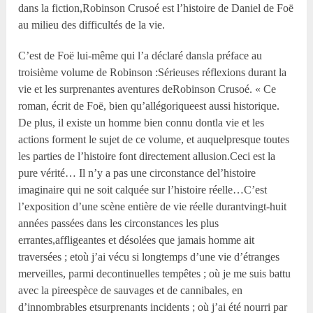
dans la fiction,Robinson Crusoé est l’histoire de Daniel de Foë
au milieu des difficultés de la vie.
C’est de Foë lui-même qui l’a déclaré dansla préface au
troisième volume de Robinson :Sérieuses réflexions durant la
vie et les surprenantes aventures deRobinson Crusoé. « Ce
roman, écrit de Foë, bien qu’allégoriqueest aussi historique.
De plus, il existe un homme bien connu dontla vie et les
actions forment le sujet de ce volume, et auquelpresque toutes
les parties de l’histoire font directement allusion.Ceci est la
pure vérité… Il n’y a pas une circonstance del’histoire
imaginaire qui ne soit calquée sur l’histoire réelle…C’est
l’exposition d’une scène entière de vie réelle durantvingt-huit
années passées dans les circonstances les plus
errantes,affligeantes et désolées que jamais homme ait
traversées ; etoù j’ai vécu si longtemps d’une vie d’étranges
merveilles, parmi decontinuelles tempêtes ; où je me suis battu
avec la pireespèce de sauvages et de cannibales, en
d’innombrables etsurprenants incidents ; où j’ai été nourri par