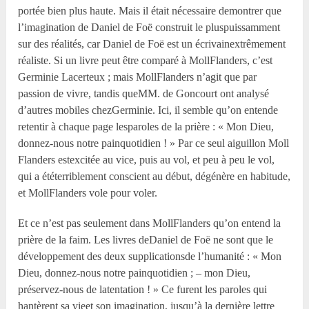
portée bien plus haute. Mais il était nécessaire demontrer que
l’imagination de Daniel de Foë construit le pluspuissamment
sur des réalités, car Daniel de Foë est un écrivainextrêmement
réaliste. Si un livre peut être comparé à MollFlanders, c’est
Germinie Lacerteux ; mais MollFlanders n’agit que par
passion de vivre, tandis queMM. de Goncourt ont analysé
d’autres mobiles chezGerminie. Ici, il semble qu’on entende
retentir à chaque page lesparoles de la prière : « Mon Dieu,
donnez-nous notre painquotidien ! » Par ce seul aiguillon Moll
Flanders estexcitée au vice, puis au vol, et peu à peu le vol,
qui a ététerriblement conscient au début, dégénère en habitude,
et MollFlanders vole pour voler.
Et ce n’est pas seulement dans MollFlanders qu’on entend la
prière de la faim. Les livres deDaniel de Foë ne sont que le
développement des deux supplicationsde l’humanité : « Mon
Dieu, donnez-nous notre painquotidien ; – mon Dieu,
préservez-nous de latentation ! » Ce furent les paroles qui
hantèrent sa vieet son imagination, jusqu’à la dernière lettre