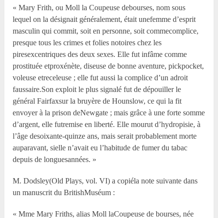
« Mary Frith, ou Moll la Coupeuse debourses, nom sous
lequel on la désignait généralement, était unefemme d’esprit
masculin qui commit, soit en personne, soit commecomplice,
presque tous les crimes et folies notoires chez les
piresexcentriques des deux sexes. Elle fut infâme comme
prostituée etproxénète, diseuse de bonne aventure, pickpocket,
voleuse etreceleuse ; elle fut aussi la complice d’un adroit
faussaire.Son exploit le plus signalé fut de dépouiller le
général Fairfaxsur la bruyère de Hounslow, ce qui la fit
envoyer à la prison deNewgate ; mais grâce à une forte somme
d’argent, elle futremise en liberté. Elle mourut d’hydropisie, à
l’âge desoixante-quinze ans, mais serait probablement morte
auparavant, sielle n’avait eu l’habitude de fumer du tabac
depuis de longuesannées. »
M. Dodsley(Old Plays, vol. VI) a copiéla note suivante dans
un manuscrit du BritishMuséum :
« Mme Mary Friths, alias Moll laCoupeuse de bourses, née