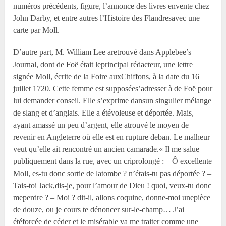
numéros précédents, figure, l’annonce des livres envente chez
John Darby, et entre autres l’Histoire des Flandresavec une
carte par Moll.
D’autre part, M. William Lee aretrouvé dans Applebee’s
Journal, dont de Foë était leprincipal rédacteur, une lettre
signée Moll, écrite de la Foire auxChiffons, à la date du 16
juillet 1720. Cette femme est supposées’adresser à de Foë pour
lui demander conseil. Elle s’exprime dansun singulier mélange
de slang et d’anglais. Elle a étévoleuse et déportée. Mais,
ayant amassé un peu d’argent, elle atrouvé le moyen de
revenir en Angleterre où elle est en rupture deban. Le malheur
veut qu’elle ait rencontré un ancien camarade.« Il me salue
publiquement dans la rue, avec un criprolongé : – Ô excellente
Moll, es-tu donc sortie de latombe ? n’étais-tu pas déportée ? –
Tais-toi Jack,dis-je, pour l’amour de Dieu ! quoi, veux-tu donc
meperdre ? – Moi ? dit-il, allons coquine, donne-moi unepièce
de douze, ou je cours te dénoncer sur-le-champ… J’ai
étéforcée de céder et le misérable va me traiter comme une