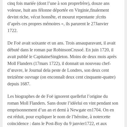
cinq fois mariée (dont l’une à son proprefrère), douze ans
voleuse, huit ans félonne déportée en Virginie,finalement
devint riche, vécut honnête, et mourut repentante ;écrits
d’après ces propres mémoires », ils parurent le 27Janvier
1722.
De Foë avait soixante et un ans. Trois ansauparavant, il avait
débuté dans le roman par RobinsonCrusoé. En juin 1720, il
avait publié le CapitaineSingleton. Moins de deux mois après
Moll Flanders (17mars 1722), il donnait un nouveau chef-
d’œuvre, le Journal dela peste de Londres, son deux cent
treizième ouvrage (on enconnaît deux cent cinquante-quatre)
depuis 1687.
Les biographes de de Foë ignorent quellefut l’origine du
roman Moll Flanders. Sans doute l’idéelui en vint pendant son
emprisonnement d’un an et demi à Newgate en1704. On en
est réduit, pour expliquer le nom de l’héroïne, à notercette
coïncidence : dans le Post-Boy du 9 janvier1722, et aux